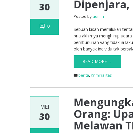
Dipenjara,
30
Posted by
admin
0
Sebuah kisah memilukan tentan
pria akhirnya menghirup udar
pembunuhan yang tidak ia lakuk
oleh banyak individu tak bersal
READ MORE →
berita
,
Kriminalitas
Mengungka
MEI
Orang: Upa
30
Melawan 