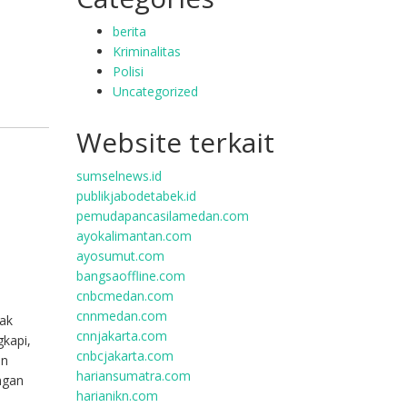
berita
Kriminalitas
Polisi
Uncategorized
Website terkait
sumselnews.id
publikjabodetabek.id
pemudapancasilamedan.com
ayokalimantan.com
ayosumut.com
bangsaoffline.com
cnbcmedan.com
cnnmedan.com
dak
cnnjakarta.com
gkapi,
cnbcjakarta.com
an
hariansumatra.com
ngan
harianikn.com