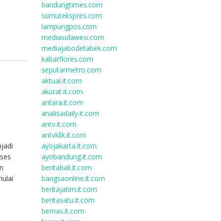
bandungtimes.com
sumutekspres.com
lampungpos.com
mediasulawesi.com
mediajabodetabek.com
kabarflores.com
seputarmetro.com
aktual.it.com
akurat.it.com
antara.it.com
analisadaily.it.com
antv.it.com
antvklik.it.com
njadi
ayojakarta.it.com
oses
ayobandung.it.com
an
beritabali.it.com
mulai
bangsaonline.it.com
beritajatim.it.com
beritasatu.it.com
bernas.it.com