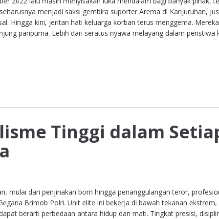
ber 2022 lalu masih menyisakan luka mendalam bagi banyak pihak, t
 seharusnya menjadi saksi gembira suporter Arema di Kanjuruhan, jus
l. Hingga kini, jeritan hati keluarga korban terus menggema. Merek
njung paripurna. Lebih dari seratus nyawa melayang dalam peristiwa
lisme Tinggi dalam Setia
na
n, mulai dari penjinakan bom hingga penanggulangan teror, profesi
 Gegana Brimob Polri. Unit elite ini bekerja di bawah tekanan ekstrem
pat berarti perbedaan antara hidup dan mati. Tingkat presisi, disipli