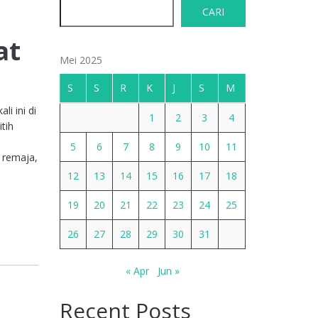
CARI
at
Mei 2025
S
S
R
K
J
S
M
i ini di
1
2
3
4
tih
5
6
7
8
9
10
11
 remaja,
12
13
14
15
16
17
18
19
20
21
22
23
24
25
26
27
28
29
30
31
« Apr
Jun »
Recent Posts