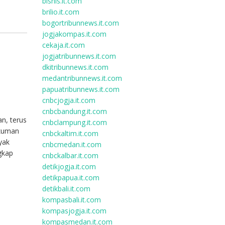
bisnis.it.com
brilio.it.com
bogortribunnews.it.com
jogjakompas.it.com
cekaja.it.com
jogjatribunnews.it.com
dkitribunnews.it.com
medantribunnews.it.com
papuatribunnews.it.com
cnbcjogja.it.com
cnbcbandung.it.com
n, terus
cnbclampung.it.com
ukuman
cnbckaltim.it.com
yak
cnbcmedan.it.com
gkap
cnbckalbar.it.com
detikjogja.it.com
detikpapua.it.com
detikbali.it.com
kompasbali.it.com
kompasjogja.it.com
kompasmedan.it.com