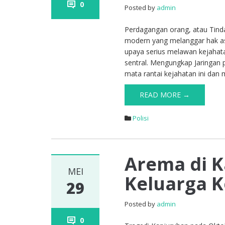
0
Posted by
admin
Perdagangan orang, atau Tin
modern yang melanggar hak a
upaya serius melawan kejahata
sentral. Mengungkap Jaringan 
mata rantai kejahatan ini dan
READ MORE →
Polisi
Arema di K
MEI
Keluarga 
29
Posted by
admin
0