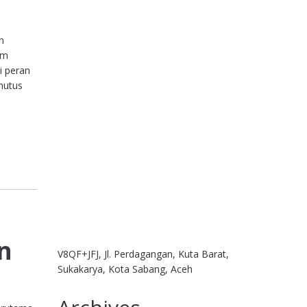
n
am
i peran
mutus
n
V8QF+JFJ, Jl. Perdagangan, Kuta Barat,
Sukakarya, Kota Sabang, Aceh