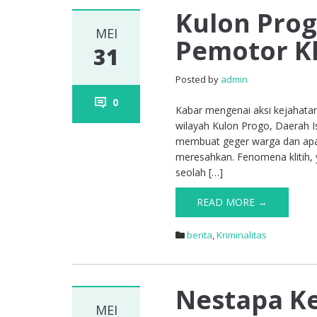
Kulon Pro
MEI
Pemotor Kl
31
Posted by
admin
0
Kabar mengenai aksi kejahatan 
wilayah Kulon Progo, Daerah 
membuat geger warga dan apar
meresahkan. Fenomena klitih, 
seolah […]
READ MORE →
berita
,
Kriminalitas
Nestapa Ke
MEI