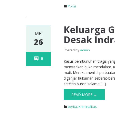
Polisi
Keluarga G
MEI
Desak Ind
26
Posted by
admin
0
Kasus pembunuhan tragis yang 
menyisakan duka mendalam. Ke
mati. Mereka menilai perbuata
diganjar hukuman seberat-bera
setelah buron selama […]
READ MORE →
berita
,
Kriminalitas