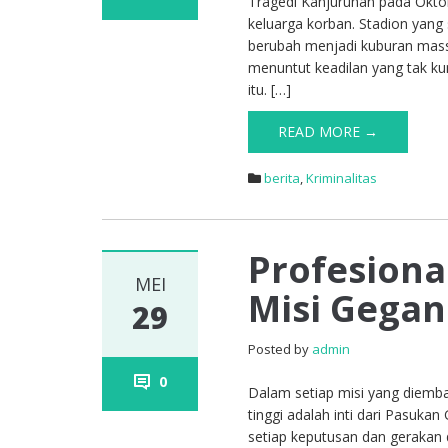
Tragedi Kanjuruhan pada Okto
keluarga korban. Stadion yang
berubah menjadi kuburan massa
menuntut keadilan yang tak ku
itu. […]
READ MORE →
berita
,
Kriminalitas
Profesiona
MEI
Misi Gega
29
Posted by
admin
0
Dalam setiap misi yang diemba
tinggi adalah inti dari Pasukan
setiap keputusan dan gerakan da