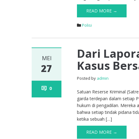
READ MORE →
Polisi
Dari Lapor
MEI
Kasus Ber
27
Posted by
admin
0
Satuan Reserse Kriminal (Satre
garda terdepan dalam setiap P
hukum di pengadilan. Mereka 
bahwa setiap tindak pidana tid
ketika sebuah […]
READ MORE →