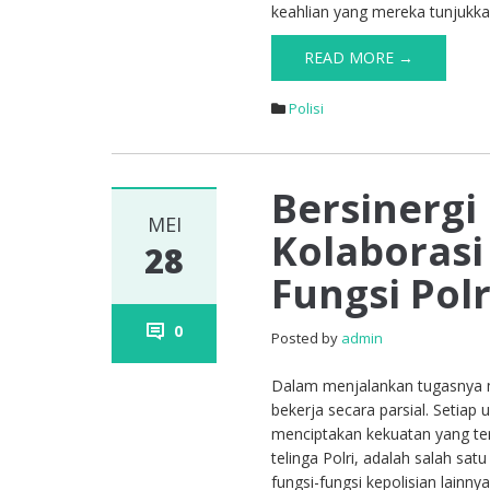
keahlian yang mereka tunjukka
READ MORE →
Polisi
Bersinerg
MEI
Kolaborasi
28
Fungsi Pol
0
Posted by
admin
Dalam menjalankan tugasnya m
bekerja secara parsial. Setiap 
menciptakan kekuatan yang ter
telinga Polri, adalah salah sa
fungsi-fungsi kepolisian lainnya