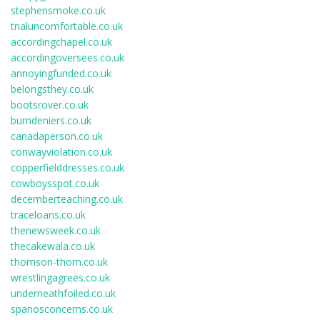
stephensmoke.co.uk
trialuncomfortable.co.uk
accordingchapel.co.uk
accordingoversees.co.uk
annoyingfunded.co.uk
belongsthey.co.uk
bootsrover.co.uk
burndeniers.co.uk
canadaperson.co.uk
conwayviolation.co.uk
copperfielddresses.co.uk
cowboysspot.co.uk
decemberteaching.co.uk
traceloans.co.uk
thenewsweek.co.uk
thecakewala.co.uk
thomson-thorn.co.uk
wrestlingagrees.co.uk
underneathfoiled.co.uk
spanosconcerns.co.uk