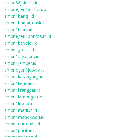
smpn88jakarta.id
smpnegeri1ambon.id
smpn1bangil.id
smpn1banjarmasin.id
smpn1biora.id
smpnegeri1bobotsari.id
smpn1boyolali.id
smpn1gresik.id
smpn1jayapura.id
smpn1jember.id
smpnegeri1jepara.id
smpn1karanganyar.id
smpn1kendari.id
smpn1kranggan.id
smpn1lamongan.id
smpn1luwuk.id
smpn1madiun.id
smpn1manokwari.id
smpn1narmada.id
smpn1pacitan.id