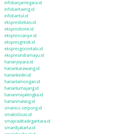
infobanjarnegara.id
infobantaeng.id
infobantul.id
ekspresbekasi.id
ekspresbone.id
eksprescianjur.id
ekspresgresik.id
ekspresgorontalo.id
ekspresindramayu.id
harianjepara.id
hariankarawang.id
hariankediri.id
harianlamongan.id
harianlumajang.id
harianmajalengka.id
harianmalang.id
smanics-serpong.id
smakstlouis.id
smapraditadirgantara.id
sman8jakarta.id