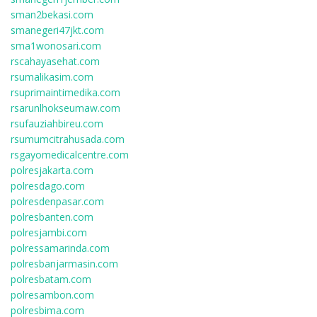
sman2bekasi.com
smanegeri47jkt.com
sma1wonosari.com
rscahayasehat.com
rsumalikasim.com
rsuprimaintimedika.com
rsarunlhokseumaw.com
rsufauziahbireu.com
rsumumcitrahusada.com
rsgayomedicalcentre.com
polresjakarta.com
polresdago.com
polresdenpasar.com
polresbanten.com
polresjambi.com
polressamarinda.com
polresbanjarmasin.com
polresbatam.com
polresambon.com
polresbima.com