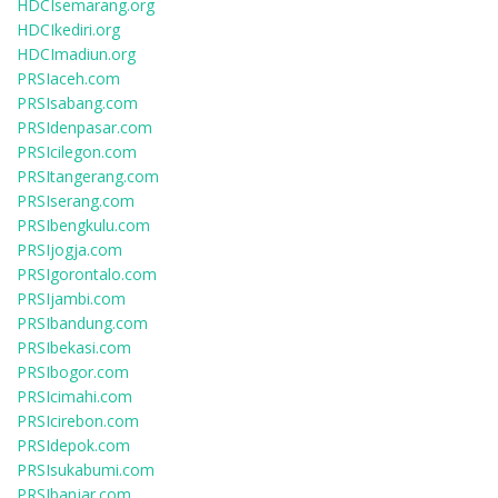
HDCIsemarang.org
HDCIkediri.org
HDCImadiun.org
PRSIaceh.com
PRSIsabang.com
PRSIdenpasar.com
PRSIcilegon.com
PRSItangerang.com
PRSIserang.com
PRSIbengkulu.com
PRSIjogja.com
PRSIgorontalo.com
PRSIjambi.com
PRSIbandung.com
PRSIbekasi.com
PRSIbogor.com
PRSIcimahi.com
PRSIcirebon.com
PRSIdepok.com
PRSIsukabumi.com
PRSIbanjar.com