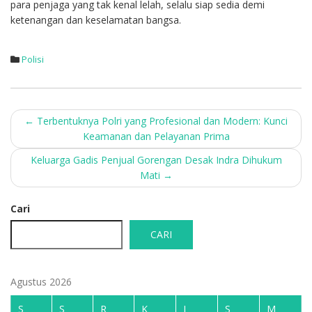
para penjaga yang tak kenal lelah, selalu siap sedia demi
ketenangan dan keselamatan bangsa.
Polisi
Post
←
Terbentuknya Polri yang Profesional dan Modern: Kunci
Keamanan dan Pelayanan Prima
navigation
Keluarga Gadis Penjual Gorengan Desak Indra Dihukum
Mati
→
Cari
CARI
Agustus 2026
S
S
R
K
J
S
M