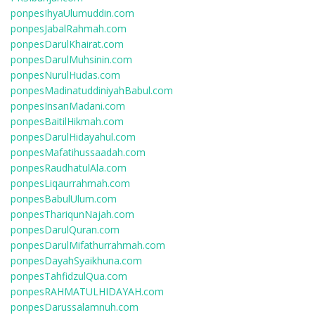
ponpesIhyaUlumuddin.com
ponpesJabalRahmah.com
ponpesDarulKhairat.com
ponpesDarulMuhsinin.com
ponpesNurulHudas.com
ponpesMadinatuddiniyahBabul.com
ponpesInsanMadani.com
ponpesBaitilHikmah.com
ponpesDarulHidayahul.com
ponpesMafatihussaadah.com
ponpesRaudhatulAla.com
ponpesLiqaurrahmah.com
ponpesBabulUlum.com
ponpesThariqunNajah.com
ponpesDarulQuran.com
ponpesDarulMifathurrahmah.com
ponpesDayahSyaikhuna.com
ponpesTahfidzulQua.com
ponpesRAHMATULHIDAYAH.com
ponpesDarussalamnuh.com