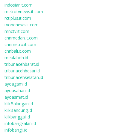
indosiar.it.com
metrotvnews.it.com
rctiplus.it.com
tvonenews.it.com
mnctv.it.com
cnnmedan.it.com
cnnmetro.it.com
cnnbali.it.com
meulaboh.id
tribunacehbarat.id
tribunacehbesar.id
tribunacehselatan.id
ayoagam.id
ayoasahan.id
ayoasmat.id
klikBalangan.id
klikBandung.id
klikbanggai.id
infobangkalan.id
infobangli.id