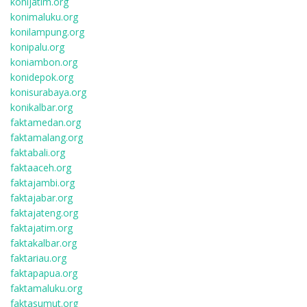
konijatim.org
konimaluku.org
konilampung.org
konipalu.org
koniambon.org
konidepok.org
konisurabaya.org
konikalbar.org
faktamedan.org
faktamalang.org
faktabali.org
faktaaceh.org
faktajambi.org
faktajabar.org
faktajateng.org
faktajatim.org
faktakalbar.org
faktariau.org
faktapapua.org
faktamaluku.org
faktasumut.org