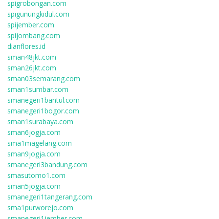
spigrobongan.com
spigunungkidul.com
spijember.com
spijombang.com
dianflores.id
sman48jkt.com
sman26jkt.com
sman03semarang.com
sman1sumbar.com
smanegeri1bantul.com
smanegeri1bogor.com
sman1surabaya.com
sman6jogja.com
sma1magelang.com
sman9jogja.com
smanegeri3bandung.com
smasutomo1.com
sman5jogja.com
smanegeri1tangerang.com
sma1purworejo.com
smanegeri1jember.com