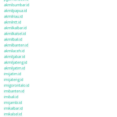
akmilsumbar.id
akmilpapua.id
akmilriau.id
akmilntt.id
akmilkalbar.id
akmilkalsel.id
akmilbali.id
akmilbanten.id
akmilaceh.id
akmiljabar.id
akmiljateng.id
akmiljatim.id
imijatim.id
imijateng.id
imigorontalo.id
imibanten.id
imibali.id
imijambi.id
imikalbar.id
imikalsel.id