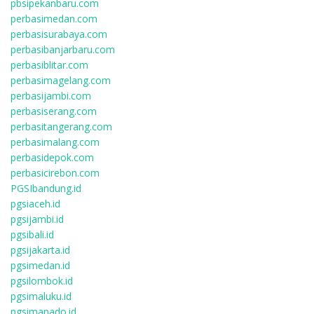
pbsipekanbaru.com
perbasimedan.com
perbasisurabaya.com
perbasibanjarbaru.com
perbasiblitar.com
perbasimagelang.com
perbasijambi.com
perbasiserang.com
perbasitangerang.com
perbasimalang.com
perbasidepok.com
perbasicirebon.com
PGSIbandung.id
pgsiaceh.id
pgsijambi.id
pgsibali.id
pgsijakarta.id
pgsimedan.id
pgsilombok.id
pgsimaluku.id
pgsimanado.id