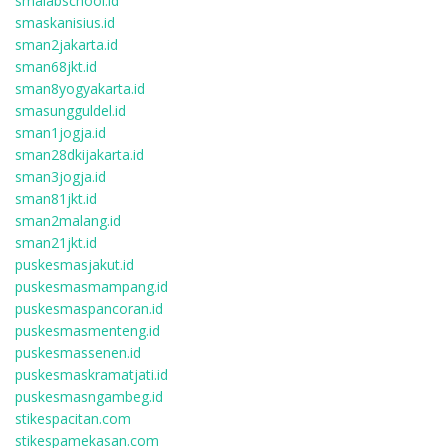
smalabschool.id
smaskanisius.id
sman2jakarta.id
sman68jkt.id
sman8yogyakarta.id
smasungguldel.id
sman1jogja.id
sman28dkijakarta.id
sman3jogja.id
sman81jkt.id
sman2malang.id
sman21jkt.id
puskesmasjakut.id
puskesmasmampang.id
puskesmaspancoran.id
puskesmasmenteng.id
puskesmassenen.id
puskesmaskramatjati.id
puskesmasngambeg.id
stikespacitan.com
stikespamekasan.com