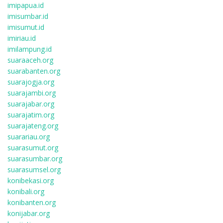
imipapua.id
imisumbar.id
imisumut.id
imiriau.id
imilampung.id
suaraaceh.org
suarabanten.org
suarajogja.org
suarajambi.org
suarajabar.org
suarajatim.org
suarajateng.org
suarariau.org
suarasumut.org
suarasumbar.org
suarasumsel.org
konibekasi.org
konibali.org
konibanten.org
konijabar.org