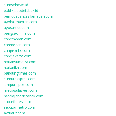
sumselnews.id
publikjabodetabek.id
pemudapancasilamedan.com
ayokalimantan.com
ayosumut.com
bangsaoffline.com
cnbcmedan.com
cnnmedan.com
cnnjakarta.com
cnbcjakarta.com
hariansumatra.com
harianikn.com
bandungtimes.com
sumutekspres.com
lampungpos.com
mediasulawesi.com
mediajabodetabek.com
kabarflores.com
seputarmetro.com
aktual.it.com