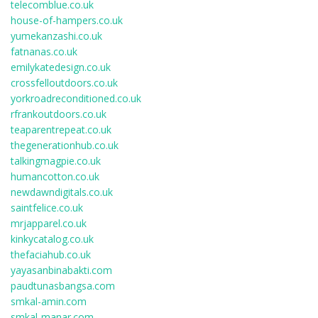
telecomblue.co.uk
house-of-hampers.co.uk
yumekanzashi.co.uk
fatnanas.co.uk
emilykatedesign.co.uk
crossfelloutdoors.co.uk
yorkroadreconditioned.co.uk
rfrankoutdoors.co.uk
teaparentrepeat.co.uk
thegenerationhub.co.uk
talkingmagpie.co.uk
humancotton.co.uk
newdawndigitals.co.uk
saintfelice.co.uk
mrjapparel.co.uk
kinkycatalog.co.uk
thefaciahub.co.uk
yayasanbinabakti.com
paudtunasbangsa.com
smkal-amin.com
smkal-manar.com