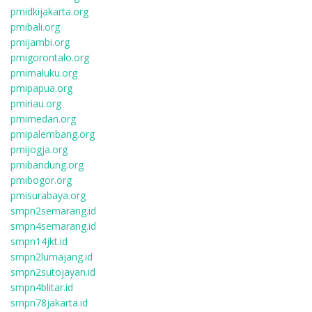
pmidkijakarta.org
pmibali.org
pmijambi.org
pmigorontalo.org
pmimaluku.org
pmipapua.org
pmiriau.org
pmimedan.org
pmipalembang.org
pmijogja.org
pmibandung.org
pmibogor.org
pmisurabaya.org
smpn2semarang.id
smpn4semarang.id
smpn14jkt.id
smpn2lumajang.id
smpn2sutojayan.id
smpn4blitar.id
smpn78jakarta.id