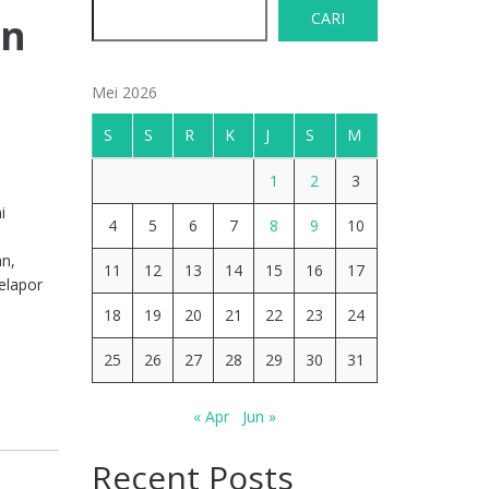
CARI
an
Mei 2026
S
S
R
K
J
S
M
1
2
3
i
4
5
6
7
8
9
10
an,
11
12
13
14
15
16
17
elapor
18
19
20
21
22
23
24
25
26
27
28
29
30
31
« Apr
Jun »
Recent Posts