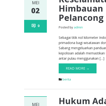
MEI
Himbauan P
02
Pelancong
0
Posted by
admin
Sebagai titik nol kilometer In
primadona bagi wisatawan dom
Sabang mengeluarkan panduan 
kepolisian adalah memastikan ba
antar pulau menggunakan […]
READ MORE →
berita
Hukum Adat
MEI