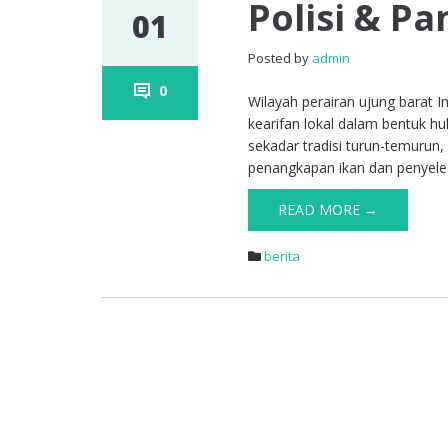
Polisi & P
01
Posted by
admin
0
Wilayah perairan ujung barat 
kearifan lokal dalam bentuk hu
sekadar tradisi turun-temurun,
penangkapan ikan dan penyelesa
READ MORE →
berita