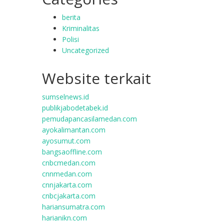
berita
Kriminalitas
Polisi
Uncategorized
Website terkait
sumselnews.id
publikjabodetabek.id
pemudapancasilamedan.com
ayokalimantan.com
ayosumut.com
bangsaoffline.com
cnbcmedan.com
cnnmedan.com
cnnjakarta.com
cnbcjakarta.com
hariansumatra.com
harianikn.com