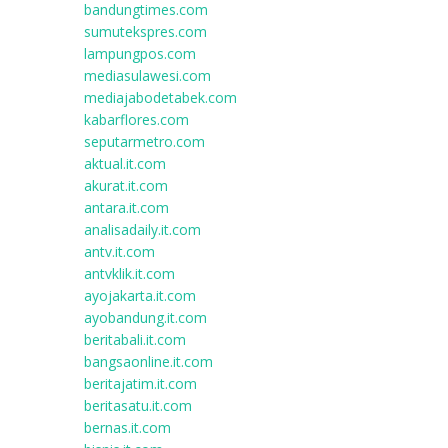
bandungtimes.com
sumutekspres.com
lampungpos.com
mediasulawesi.com
mediajabodetabek.com
kabarflores.com
seputarmetro.com
aktual.it.com
akurat.it.com
antara.it.com
analisadaily.it.com
antv.it.com
antvklik.it.com
ayojakarta.it.com
ayobandung.it.com
beritabali.it.com
bangsaonline.it.com
beritajatim.it.com
beritasatu.it.com
bernas.it.com