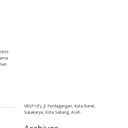
olres
tama
anan
V8QF+JFJ, Jl. Perdagangan, Kuta Barat,
Sukakarya, Kota Sabang, Aceh