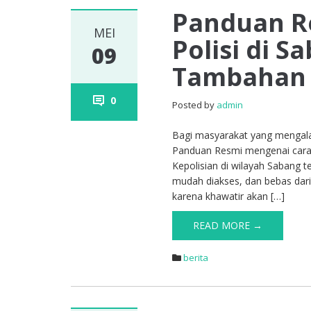
Panduan Re
MEI
Polisi di 
09
Tambahan
0
Posted by
admin
Bagi masyarakat yang mengala
Panduan Resmi mengenai cara 
Kepolisian di wilayah Sabang 
mudah diakses, dan bebas dari
karena khawatir akan […]
READ MORE →
berita