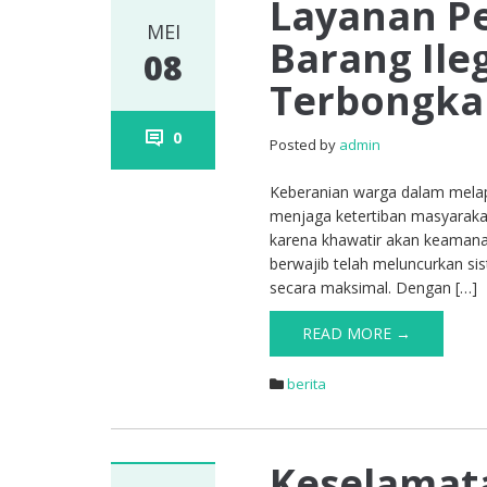
Layanan P
MEI
Barang Ile
08
Terbongka
0
Posted by
admin
Keberanian warga dalam melapo
menjaga ketertiban masyaraka
karena khawatir akan keamanan
berwajib telah meluncurkan si
secara maksimal. Dengan […]
READ MORE →
berita
Keselamata