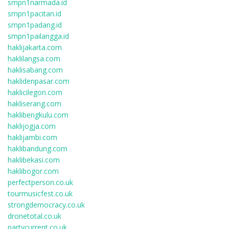
smpn1narmada.id
smpn1pacitan.id
smpn1padang.id
smpn1pailangga.id
haklijakarta.com
haklilangsa.com
haklisabang.com
haklidenpasar.com
haklicilegon.com
hakliserang.com
haklibengkulu.com
haklijogja.com
haklijambi.com
haklibandung.com
haklibekasi.com
haklibogor.com
perfectperson.co.uk
tourmusicfest.co.uk
strongdemocracy.co.uk
dronetotal.co.uk
partycurrent.co.uk