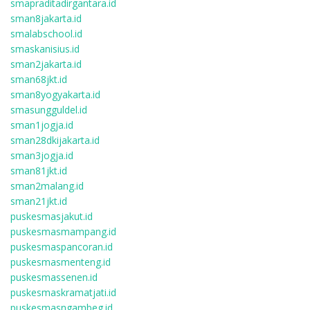
smapraditadirgantara.id
sman8jakarta.id
smalabschool.id
smaskanisius.id
sman2jakarta.id
sman68jkt.id
sman8yogyakarta.id
smasungguldel.id
sman1jogja.id
sman28dkijakarta.id
sman3jogja.id
sman81jkt.id
sman2malang.id
sman21jkt.id
puskesmasjakut.id
puskesmasmampang.id
puskesmaspancoran.id
puskesmasmenteng.id
puskesmassenen.id
puskesmaskramatjati.id
puskesmasngambeg.id