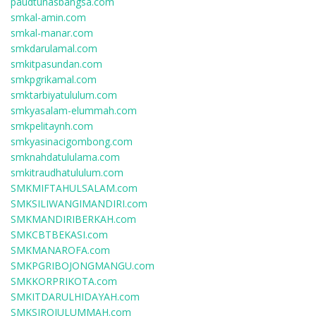
paudtunasbangsa.com
smkal-amin.com
smkal-manar.com
smkdarulamal.com
smkitpasundan.com
smkpgrikamal.com
smktarbiyatululum.com
smkyasalam-elummah.com
smkpelitaynh.com
smkyasinacigombong.com
smknahdatululama.com
smkitraudhatululum.com
SMKMIFTAHULSALAM.com
SMKSILIWANGIMANDIRI.com
SMKMANDIRIBERKAH.com
SMKCBTBEKASI.com
SMKMANAROFA.com
SMKPGRIBOJONGMANGU.com
SMKKORPRIKOTA.com
SMKITDARULHIDAYAH.com
SMKSIROJULUMMAH.com