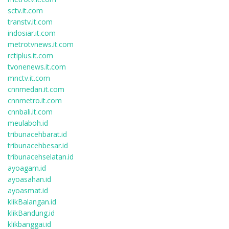
sctv.it.com
transtv.it.com
indosiar.it.com
metrotvnews.it.com
rctiplus.it.com
tvonenews.it.com
mnctv.it.com
cnnmedan.it.com
cnnmetro.it.com
cnnbali.it.com
meulaboh.id
tribunacehbarat.id
tribunacehbesar.id
tribunacehselatan.id
ayoagam.id
ayoasahan.id
ayoasmat.id
klikBalangan.id
klikBandung.id
klikbanggai.id