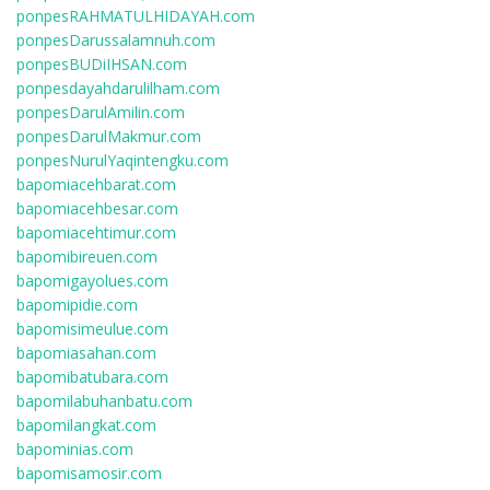
ponpesRAHMATULHIDAYAH.com
ponpesDarussalamnuh.com
ponpesBUDiIHSAN.com
ponpesdayahdarulilham.com
ponpesDarulAmilin.com
ponpesDarulMakmur.com
ponpesNurulYaqintengku.com
bapomiacehbarat.com
bapomiacehbesar.com
bapomiacehtimur.com
bapomibireuen.com
bapomigayolues.com
bapomipidie.com
bapomisimeulue.com
bapomiasahan.com
bapomibatubara.com
bapomilabuhanbatu.com
bapomilangkat.com
bapominias.com
bapomisamosir.com