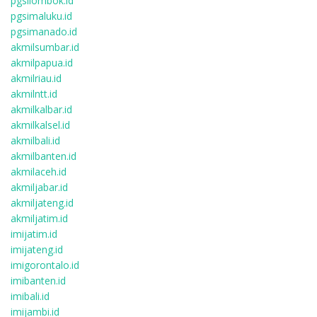
pgsilombok.id
pgsimaluku.id
pgsimanado.id
akmilsumbar.id
akmilpapua.id
akmilriau.id
akmilntt.id
akmilkalbar.id
akmilkalsel.id
akmilbali.id
akmilbanten.id
akmilaceh.id
akmiljabar.id
akmiljateng.id
akmiljatim.id
imijatim.id
imijateng.id
imigorontalo.id
imibanten.id
imibali.id
imijambi.id