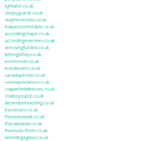
lightalso.co.uk
sleepyguards.co.uk
stephensmoke.co.uk
trialuncomfortable.co.uk
accordingchapel.co.uk
accordingoversees.co.uk
annoyingfunded.co.uk
belongsthey.co.uk
bootsrover.co.uk
burndeniers.co.uk
canadaperson.co.uk
conwayviolation.co.uk
copperfielddresses.co.uk
cowboysspot.co.uk
decemberteaching.co.uk
traceloans.co.uk
thenewsweek.co.uk
thecakewala.co.uk
thomson-thorn.co.uk
wrestlingagrees.co.uk