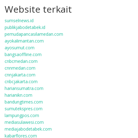
Website terkait
sumselnews.id
publikjabodetabek.id
pemudapancasilamedan.com
ayokalimantan.com
ayosumut.com
bangsaoffline.com
cnbcmedan.com
cnnmedan.com
cnnjakarta.com
cnbcjakarta.com
hariansumatra.com
harianikn.com
bandungtimes.com
sumutekspres.com
lampungpos.com
mediasulawesi.com
mediajabodetabek.com
kabarflores.com