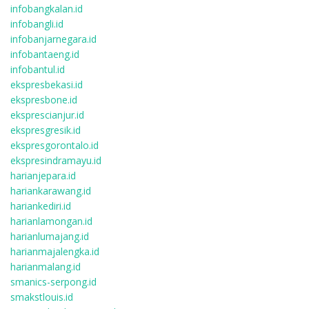
infobangkalan.id
infobangli.id
infobanjarnegara.id
infobantaeng.id
infobantul.id
ekspresbekasi.id
ekspresbone.id
eksprescianjur.id
ekspresgresik.id
ekspresgorontalo.id
ekspresindramayu.id
harianjepara.id
hariankarawang.id
hariankediri.id
harianlamongan.id
harianlumajang.id
harianmajalengka.id
harianmalang.id
smanics-serpong.id
smakstlouis.id