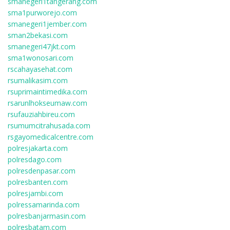
smanegeri1tangerang.com
sma1purworejo.com
smanegeri1jember.com
sman2bekasi.com
smanegeri47jkt.com
sma1wonosari.com
rscahayasehat.com
rsumalikasim.com
rsuprimaintimedika.com
rsarunlhokseumaw.com
rsufauziahbireu.com
rsumumcitrahusada.com
rsgayomedicalcentre.com
polresjakarta.com
polresdago.com
polresdenpasar.com
polresbanten.com
polresjambi.com
polressamarinda.com
polresbanjarmasin.com
polresbatam.com