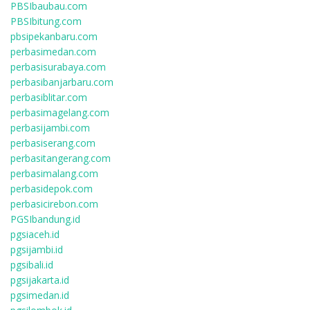
PBSIbaubau.com
PBSIbitung.com
pbsipekanbaru.com
perbasimedan.com
perbasisurabaya.com
perbasibanjarbaru.com
perbasiblitar.com
perbasimagelang.com
perbasijambi.com
perbasiserang.com
perbasitangerang.com
perbasimalang.com
perbasidepok.com
perbasicirebon.com
PGSIbandung.id
pgsiaceh.id
pgsijambi.id
pgsibali.id
pgsijakarta.id
pgsimedan.id