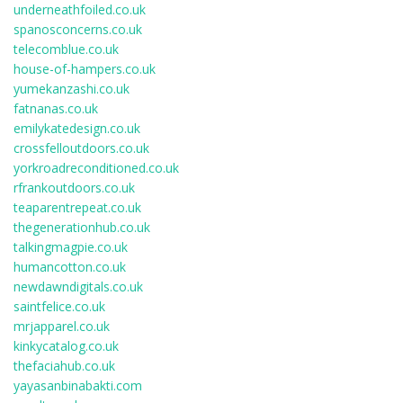
underneathfoiled.co.uk
spanosconcerns.co.uk
telecomblue.co.uk
house-of-hampers.co.uk
yumekanzashi.co.uk
fatnanas.co.uk
emilykatedesign.co.uk
crossfelloutdoors.co.uk
yorkroadreconditioned.co.uk
rfrankoutdoors.co.uk
teaparentrepeat.co.uk
thegenerationhub.co.uk
talkingmagpie.co.uk
humancotton.co.uk
newdawndigitals.co.uk
saintfelice.co.uk
mrjapparel.co.uk
kinkycatalog.co.uk
thefaciahub.co.uk
yayasanbinabakti.com