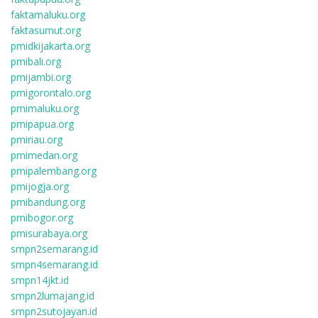
faktamaluku.org
faktasumut.org
pmidkijakarta.org
pmibali.org
pmijambi.org
pmigorontalo.org
pmimaluku.org
pmipapua.org
pmiriau.org
pmimedan.org
pmipalembang.org
pmijogja.org
pmibandung.org
pmibogor.org
pmisurabaya.org
smpn2semarang.id
smpn4semarang.id
smpn14jkt.id
smpn2lumajang.id
smpn2sutojayan.id