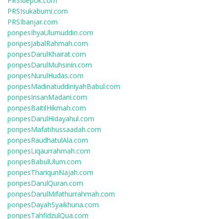
PRSIdepok.com
PRSIsukabumi.com
PRSIbanjar.com
ponpesIhyaUlumuddin.com
ponpesJabalRahmah.com
ponpesDarulKhairat.com
ponpesDarulMuhsinin.com
ponpesNurulHudas.com
ponpesMadinatuddiniyahBabul.com
ponpesInsanMadani.com
ponpesBaitilHikmah.com
ponpesDarulHidayahul.com
ponpesMafatihussaadah.com
ponpesRaudhatulAla.com
ponpesLiqaurrahmah.com
ponpesBabulUlum.com
ponpesThariqunNajah.com
ponpesDarulQuran.com
ponpesDarulMifathurrahmah.com
ponpesDayahSyaikhuna.com
ponpesTahfidzulQua.com