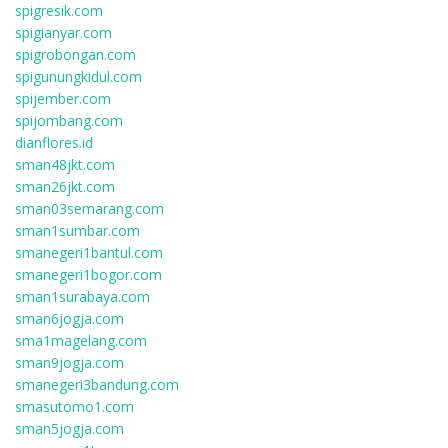
spigresik.com
spigianyar.com
spigrobongan.com
spigunungkidul.com
spijember.com
spijombang.com
dianflores.id
sman48jkt.com
sman26jkt.com
sman03semarang.com
sman1sumbar.com
smanegeri1bantul.com
smanegeri1bogor.com
sman1surabaya.com
sman6jogja.com
sma1magelang.com
sman9jogja.com
smanegeri3bandung.com
smasutomo1.com
sman5jogja.com