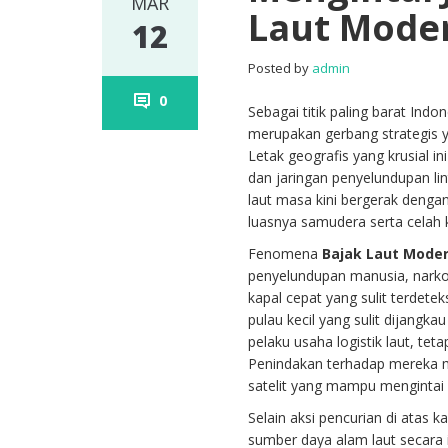
MAR
Laut Moder
12
Posted by
admin
0
Sebagai titik paling barat Ind
merupakan gerbang strategis y
Letak geografis yang krusial in
dan jaringan penyelundupan lin
laut masa kini bergerak dengan
luasnya samudera serta celah 
Fenomena
Bajak Laut Mode
penyelundupan manusia, narko
kapal cepat yang sulit terdetek
pulau kecil yang sulit dijangk
pelaku usaha logistik laut, t
Penindakan terhadap mereka me
satelit yang mampu mengintai
Selain aksi pencurian di atas k
sumber daya alam laut secara 