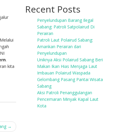
Recent Posts
jalur
Penyelundupan Barang Ilegal
Sabang: Patroli Satpolairud Di
Perairan
Melalui
Patroli Laut Polairud Sabang:
engah
Amankan Perairan dari
TNI
Penyelundupan
ern
.
Uniknya Aksi Polairud Sabang Beri
ran kita
Makan Ikan Hias Menjaga Laut
Imbauan Polairud Waspada
Gelombang Pasang Pantai Wisata
Sabang
Aksi Patroli Penanggulangan
Pencemaran Minyak Kapal Laut
Kota
rang
→