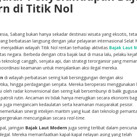
n di Titik Nol
onesia, Sabang bukan hanya sekadar destinasi wisata yang eksotis, teta
ang berbatasan langsung dengan jalur pelayaran internasional Selat 
i menjadikan wilayah Titik Nol rentan terhadap aktivitas
Bajak Laut 
tas negara. Berbeda dengan citra bajak laut di masa lalu, pelaku kej
 teknologi canggih, senjata api, dan strategi terorganisir yang mema
koordinasi keamanan untuk menjalankan aksi ilegal mereka.
rn
di wilayah perbatasan sering kali bersinggungan dengan aksi
tika, hingga perdagangan senjata. Mereka beroperasi menggunakan 
si oleh radar konvensional dan sering kali bersembunyi di balik gugus
au patroli rutin. Ancaman ini tidak hanya merugikan secara ekonomi bag
etapi juga mengancam kedaulatan serta keamanan masyarakat pesisir.
merlukan sinergi intelijen maritim yang kuat dan teknologi pemant
 pergerakan mencurigakan secara
real-time
.
apal, jaringan
Bajak Laut Modern
juga sering terlibat dalam pencuria
ilegal. Mereka memanfaatkan kapal-kapal nelayan asing yang telah