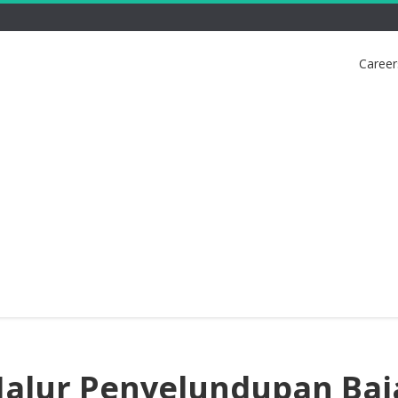
Career
Jalur Penyelundupan Baj