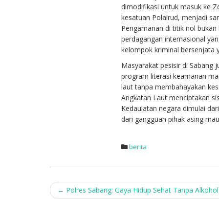
dimodifikasi untuk masuk ke Zo
kesatuan Polairud, menjadi san
Pengamanan di titik nol bukan
perdagangan internasional yan
kelompok kriminal bersenjata 
Masyarakat pesisir di Sabang 
program literasi keamanan mar
laut tanpa membahayakan kese
Angkatan Laut menciptakan si
Kedaulatan negara dimulai dari
dari gangguan pihak asing mau
berita
Post
←
Polres Sabang: Gaya Hidup Sehat Tanpa Alkohol
navigation