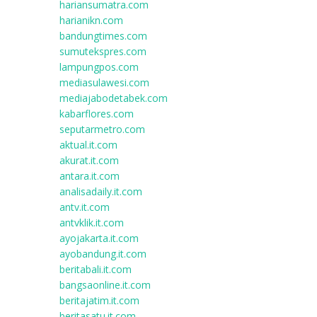
hariansumatra.com
harianikn.com
bandungtimes.com
sumutekspres.com
lampungpos.com
mediasulawesi.com
mediajabodetabek.com
kabarflores.com
seputarmetro.com
aktual.it.com
akurat.it.com
antara.it.com
analisadaily.it.com
antv.it.com
antvklik.it.com
ayojakarta.it.com
ayobandung.it.com
beritabali.it.com
bangsaonline.it.com
beritajatim.it.com
beritasatu.it.com