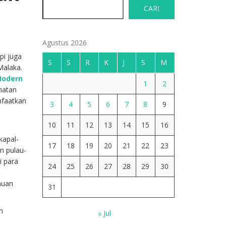
CARI
Agustus 2026
pi juga
S
S
R
K
J
S
M
Malaka.
Modern
1
2
ahatan
nfaatkan
3
4
5
6
7
8
9
10
11
12
13
14
15
16
kapal-
17
18
19
20
21
22
23
an pulau-
i para
24
25
26
27
28
29
30
auan
31
n
« Jul