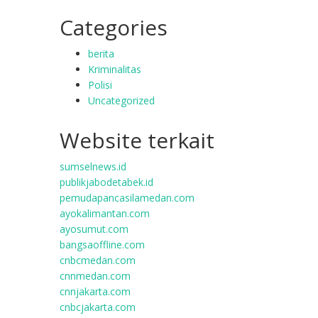
Categories
berita
Kriminalitas
Polisi
Uncategorized
Website terkait
sumselnews.id
publikjabodetabek.id
pemudapancasilamedan.com
ayokalimantan.com
ayosumut.com
bangsaoffline.com
cnbcmedan.com
cnnmedan.com
cnnjakarta.com
cnbcjakarta.com