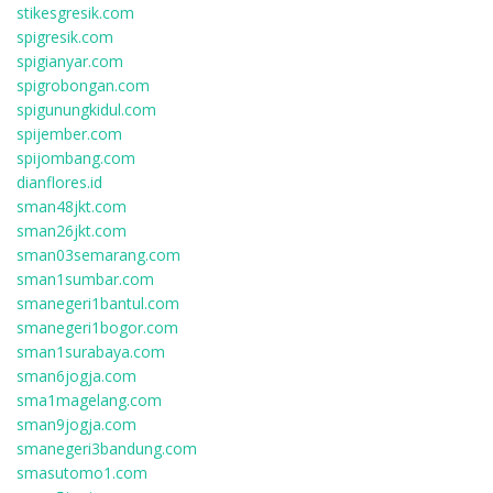
stikesgresik.com
spigresik.com
spigianyar.com
spigrobongan.com
spigunungkidul.com
spijember.com
spijombang.com
dianflores.id
sman48jkt.com
sman26jkt.com
sman03semarang.com
sman1sumbar.com
smanegeri1bantul.com
smanegeri1bogor.com
sman1surabaya.com
sman6jogja.com
sma1magelang.com
sman9jogja.com
smanegeri3bandung.com
smasutomo1.com