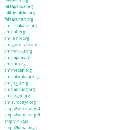
faktapapua.org
faktamaluku.org
faktasumut.org
pmidkijakarta.org
pmibali.org
pmijambi.org
pmigorontalo.org
pmimaluku.org
pmipapua.org
pmiriau.org
pmimedan.org
pmipalembang.org
pmijogja.org
pmibandung.org
pmibogor.org
pmisurabaya.org
smpn2semarang.id
smpn4semarang.id
smpn14jkt.id
smpn2lumajang.id