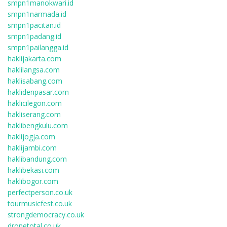
smpn1manokwari.id
smpn1narmada.id
smpn1pacitan.id
smpn1padang.id
smpn1pailangga.id
haklijakarta.com
haklilangsa.com
haklisabang.com
haklidenpasar.com
haklicilegon.com
hakliserang.com
haklibengkulu.com
haklijogja.com
haklijambi.com
haklibandung.com
haklibekasi.com
haklibogor.com
perfectperson.co.uk
tourmusicfest.co.uk
strongdemocracy.co.uk
dronetotal.co.uk