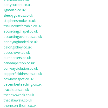
partycurrent.co.uk
lightalso.co.uk
sleepyguards.co.uk
stephensmoke.co.uk
trialuncomfortable.co.uk
accordingchapel.co.uk
accordingoversees.co.uk
annoyingfunded.co.uk
belongsthey.co.uk
bootsrover.co.uk
burndeniers.co.uk
canadaperson.co.uk
conwayviolation.co.uk
copperfielddresses.co.uk
cowboysspot.co.uk
decemberteaching.co.uk
traceloans.co.uk
thenewsweek.co.uk
thecakewala.co.uk
thomson-thorn.co.uk