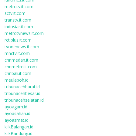
metrotv.it.com
sctv.it.com
transtv.it.com
indosiar.it.com
metrotvnews.it.com
rctiplus.it.com
tvonenews.it.com
mnctv.it.com
cnnmedan.it.com
cnnmetro.it.com
cnnbali.it.com
meulaboh.id
tribunacehbarat.id
tribunacehbesar.id
tribunacehselatan.id
ayoagam.id
ayoasahan.id
ayoasmat.id
klikBalangan.id
klikBandung.id