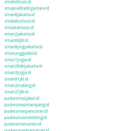
smakstlouis.id
smapraditadirgantara.id
sman8jakarta.id
smalabschool.id
smaskanisius.id
sman2jakarta.id
sman68jkt.id
sman8yogyakarta.id
smasungguldel.id
sman1jogja.id
sman28dkijakarta.id
sman3jogja.id
sman81jkt.id
sman2malang.id
sman21jkt.id
puskesmasjakut.id
puskesmasmampang.id
puskesmaspancoran.id
puskesmasmenteng.id
puskesmassenen.id
puskesmaskramatjati.id