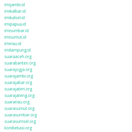
imijambi.id
imikalbar.id
imikalsel.id
imipapua.id
imisumbar.id
imisumut.id
imiriau.id
imilampung.id
suaraaceh.org
suarabanten.org
suarajogja.org
suarajambi.org
suarajabar.org
suarajatim.org
suarajateng.org
suarariau.org
suarasumut.org
suarasumbar.org
suarasumsel.org
konibekasi.org