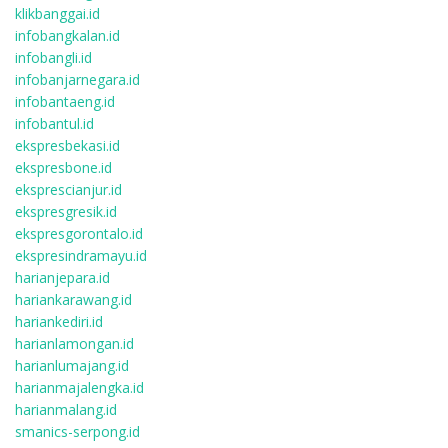
klikbanggai.id
infobangkalan.id
infobangli.id
infobanjarnegara.id
infobantaeng.id
infobantul.id
ekspresbekasi.id
ekspresbone.id
eksprescianjur.id
ekspresgresik.id
ekspresgorontalo.id
ekspresindramayu.id
harianjepara.id
hariankarawang.id
hariankediri.id
harianlamongan.id
harianlumajang.id
harianmajalengka.id
harianmalang.id
smanics-serpong.id