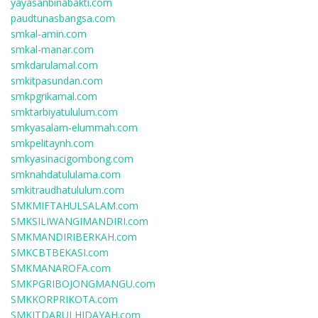
yayasanbinabakti.com
paudtunasbangsa.com
smkal-amin.com
smkal-manar.com
smkdarulamal.com
smkitpasundan.com
smkpgrikamal.com
smktarbiyatululum.com
smkyasalam-elummah.com
smkpelitaynh.com
smkyasinacigombong.com
smknahdatululama.com
smkitraudhatululum.com
SMKMIFTAHULSALAM.com
SMKSILIWANGIMANDIRI.com
SMKMANDIRIBERKAH.com
SMKCBTBEKASI.com
SMKMANAROFA.com
SMKPGRIBOJONGMANGU.com
SMKKORPRIKOTA.com
SMKITDARULHIDAYAH.com