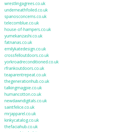
wrestlingagrees.co.uk
underneathfoiled.co.uk
spanosconcerns.co.uk
telecomblue.co.uk
house-of-hampers.co.uk
yumekanzashi.co.uk
fatnanas.co.uk
emilykatedesign.co.uk
crossfelloutdoors.co.uk
yorkroadreconditioned.co.uk
rfrankoutdoors.co.uk
teaparentrepeat.co.uk
thegenerationhub.co.uk
talkingmagpie.co.uk
humancotton.co.uk
newdawndigitals.co.uk
saintfelice.co.uk
mrjapparel.co.uk
kinkycatalog.co.uk
thefaciahub.co.uk