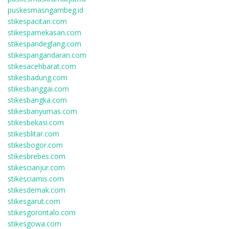
puskesmasngambeg.id
stikespacitan.com
stikespamekasan.com
stikespandeglang.com
stikespangandaran.com
stikesacehbarat.com
stikesbadung.com
stikesbanggai.com
stikesbangka.com
stikesbanyumas.com
stikesbekasi.com
stikesblitar.com
stikesbogor.com
stikesbrebes.com
stikescianjur.com
stikesciamis.com
stikesdemak.com
stikesgarut.com
stikesgorontalo.com
stikesgowa.com