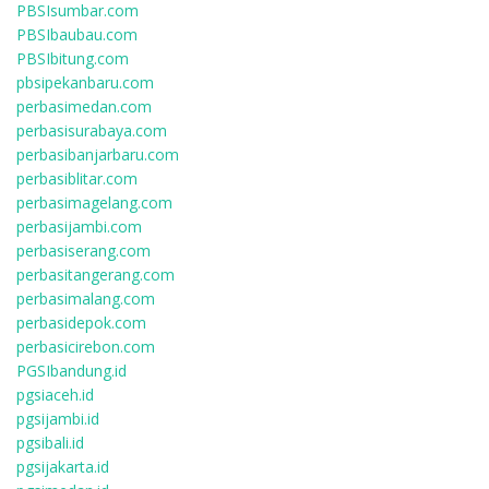
PBSIsumbar.com
PBSIbaubau.com
PBSIbitung.com
pbsipekanbaru.com
perbasimedan.com
perbasisurabaya.com
perbasibanjarbaru.com
perbasiblitar.com
perbasimagelang.com
perbasijambi.com
perbasiserang.com
perbasitangerang.com
perbasimalang.com
perbasidepok.com
perbasicirebon.com
PGSIbandung.id
pgsiaceh.id
pgsijambi.id
pgsibali.id
pgsijakarta.id