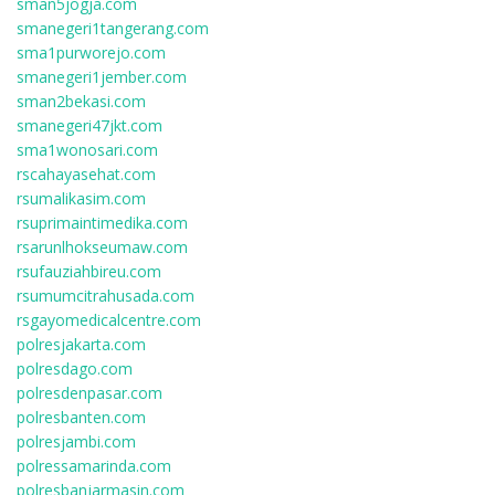
sman5jogja.com
smanegeri1tangerang.com
sma1purworejo.com
smanegeri1jember.com
sman2bekasi.com
smanegeri47jkt.com
sma1wonosari.com
rscahayasehat.com
rsumalikasim.com
rsuprimaintimedika.com
rsarunlhokseumaw.com
rsufauziahbireu.com
rsumumcitrahusada.com
rsgayomedicalcentre.com
polresjakarta.com
polresdago.com
polresdenpasar.com
polresbanten.com
polresjambi.com
polressamarinda.com
polresbanjarmasin.com