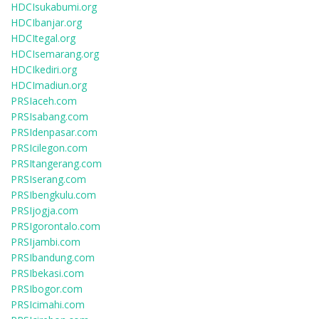
HDCIsukabumi.org
HDCIbanjar.org
HDCItegal.org
HDCIsemarang.org
HDCIkediri.org
HDCImadiun.org
PRSIaceh.com
PRSIsabang.com
PRSIdenpasar.com
PRSIcilegon.com
PRSItangerang.com
PRSIserang.com
PRSIbengkulu.com
PRSIjogja.com
PRSIgorontalo.com
PRSIjambi.com
PRSIbandung.com
PRSIbekasi.com
PRSIbogor.com
PRSIcimahi.com