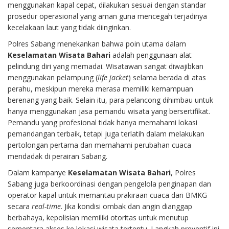
menggunakan kapal cepat, dilakukan sesuai dengan standar
prosedur operasional yang aman guna mencegah terjadinya
kecelakaan laut yang tidak diinginkan.
Polres Sabang menekankan bahwa poin utama dalam
Keselamatan Wisata Bahari
adalah penggunaan alat
pelindung diri yang memadai. Wisatawan sangat diwajibkan
menggunakan pelampung (
life jacket
) selama berada di atas
perahu, meskipun mereka merasa memiliki kemampuan
berenang yang baik. Selain itu, para pelancong dihimbau untuk
hanya menggunakan jasa pemandu wisata yang bersertifikat.
Pemandu yang profesional tidak hanya memahami lokasi
pemandangan terbaik, tetapi juga terlatih dalam melakukan
pertolongan pertama dan memahami perubahan cuaca
mendadak di perairan Sabang.
Dalam kampanye
Keselamatan Wisata Bahari
, Polres
Sabang juga berkoordinasi dengan pengelola penginapan dan
operator kapal untuk memantau prakiraan cuaca dari BMKG
secara
real-time
. Jika kondisi ombak dan angin dianggap
berbahaya, kepolisian memiliki otoritas untuk menutup
sementara akses ke lokasi wisata tertentu. Langkah preventif ini