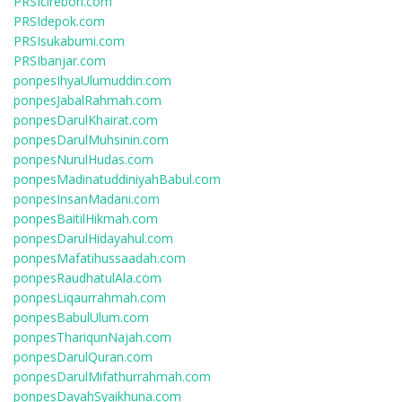
PRSIcirebon.com
PRSIdepok.com
PRSIsukabumi.com
PRSIbanjar.com
ponpesIhyaUlumuddin.com
ponpesJabalRahmah.com
ponpesDarulKhairat.com
ponpesDarulMuhsinin.com
ponpesNurulHudas.com
ponpesMadinatuddiniyahBabul.com
ponpesInsanMadani.com
ponpesBaitilHikmah.com
ponpesDarulHidayahul.com
ponpesMafatihussaadah.com
ponpesRaudhatulAla.com
ponpesLiqaurrahmah.com
ponpesBabulUlum.com
ponpesThariqunNajah.com
ponpesDarulQuran.com
ponpesDarulMifathurrahmah.com
ponpesDayahSyaikhuna.com