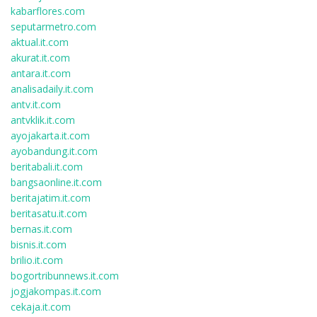
kabarflores.com
seputarmetro.com
aktual.it.com
akurat.it.com
antara.it.com
analisadaily.it.com
antv.it.com
antvklik.it.com
ayojakarta.it.com
ayobandung.it.com
beritabali.it.com
bangsaonline.it.com
beritajatim.it.com
beritasatu.it.com
bernas.it.com
bisnis.it.com
brilio.it.com
bogortribunnews.it.com
jogjakompas.it.com
cekaja.it.com