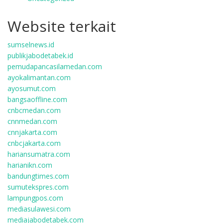
Website terkait
sumselnews.id
publikjabodetabek.id
pemudapancasilamedan.com
ayokalimantan.com
ayosumut.com
bangsaoffline.com
cnbcmedan.com
cnnmedan.com
cnnjakarta.com
cnbcjakarta.com
hariansumatra.com
harianikn.com
bandungtimes.com
sumutekspres.com
lampungpos.com
mediasulawesi.com
mediajabodetabek.com