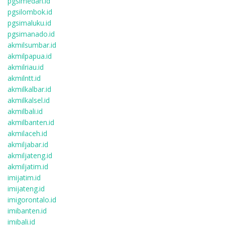
pgsimedan.id
pgsilombok.id
pgsimaluku.id
pgsimanado.id
akmilsumbar.id
akmilpapua.id
akmilriau.id
akmilntt.id
akmilkalbar.id
akmilkalsel.id
akmilbali.id
akmilbanten.id
akmilaceh.id
akmiljabar.id
akmiljateng.id
akmiljatim.id
imijatim.id
imijateng.id
imigorontalo.id
imibanten.id
imibali.id