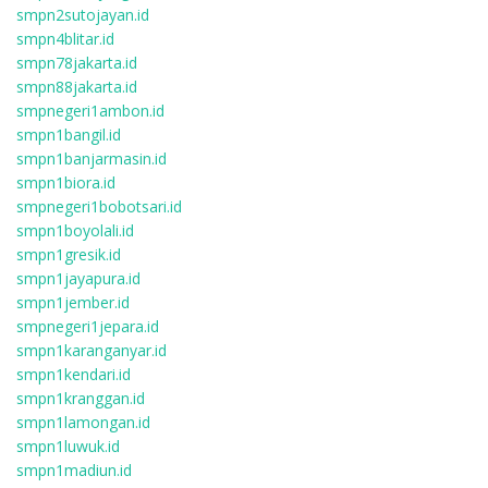
smpn2sutojayan.id
smpn4blitar.id
smpn78jakarta.id
smpn88jakarta.id
smpnegeri1ambon.id
smpn1bangil.id
smpn1banjarmasin.id
smpn1biora.id
smpnegeri1bobotsari.id
smpn1boyolali.id
smpn1gresik.id
smpn1jayapura.id
smpn1jember.id
smpnegeri1jepara.id
smpn1karanganyar.id
smpn1kendari.id
smpn1kranggan.id
smpn1lamongan.id
smpn1luwuk.id
smpn1madiun.id