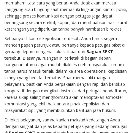
memahami tata cara yang benar, Anda tidak akan merasa
canggung atau bingung saat memasuki lingkungan kantor polisi,
sehingga proses komunikasi dengan petugas jaga dapat
berlangsung secara efektif, sopan, dan membuahkan hasil surat
keterangan yang diperlukan tanpa banyak hambatan birokrasi.
Setibanya di kantor kepolisian terdekat, Anda harus segera
mencari papan petunjuk atau bertanya kepada petugas piket di
gerbang depan mengenai lokasi tepat dari
Bagian SPKT
tersebut. Biasanya, ruangan ini terletak di bagian depan
bangunan utama agar mudah diakses oleh masyarakat umum
tanpa harus masuk terlalu dalam ke area operasional kepolisian
lainnya yang bersifat terbatas. Saat memasuki ruangan
pelayanan, pastikan Anda berpakaian dengan rapi dan bersikap
kooperatif dengan mengikuti instruksi dari petugas pendaftaran,
karena sikap saling menghormati akan menciptakan atmosfer
komunikasi yang lebih baik antara pihak kepolisian dan
masyarakat sipil yang membutuhkan bantuan jasa hukum.
Di loket pelayanan, sampaikanlah maksud kedatangan Anda
dengan singkat dan jelas kepada petugas yang sedang bertugas
di
Bagian SPKT
mengenai jenis barang atau dokumen apa yang