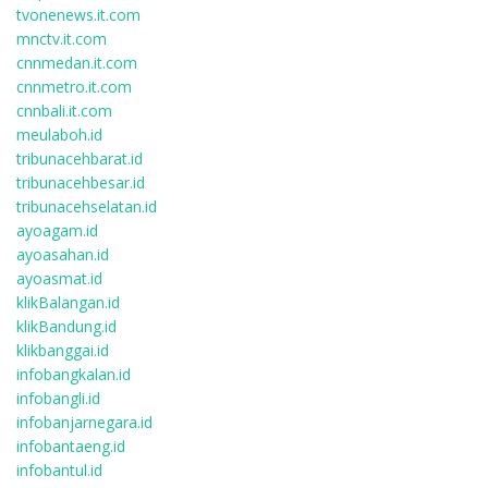
tvonenews.it.com
mnctv.it.com
cnnmedan.it.com
cnnmetro.it.com
cnnbali.it.com
meulaboh.id
tribunacehbarat.id
tribunacehbesar.id
tribunacehselatan.id
ayoagam.id
ayoasahan.id
ayoasmat.id
klikBalangan.id
klikBandung.id
klikbanggai.id
infobangkalan.id
infobangli.id
infobanjarnegara.id
infobantaeng.id
infobantul.id