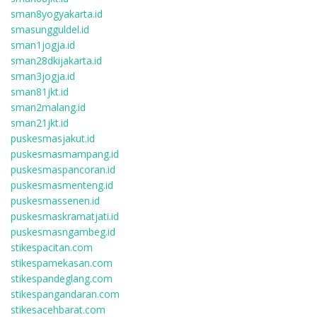
sman8yogyakarta.id
smasungguldel.id
sman1jogja.id
sman28dkijakarta.id
sman3jogja.id
sman81jkt.id
sman2malang.id
sman21jkt.id
puskesmasjakut.id
puskesmasmampang.id
puskesmaspancoran.id
puskesmasmenteng.id
puskesmassenen.id
puskesmaskramatjati.id
puskesmasngambeg.id
stikespacitan.com
stikespamekasan.com
stikespandeglang.com
stikespangandaran.com
stikesacehbarat.com