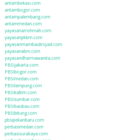
antambekasi.com
antambogor.com
antampalembang.com
antammedan.com
yayasanarrohmah.com
yayasanpkbm.com
yayasanmambaulirsyad.com
yayasanabm.com
yayasandharmawanita.com
PBSIjakarta.com
PBSIbogor.com
PBSImedan.com
PBSIlampung.com
PBSIkaltim.com
PBSIsumbar.com
PBSIbaubau.com
PBSIbitung.com
pbsipekanbaru.com
perbasimedan.com
perbasisurabaya.com