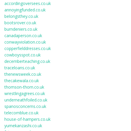
accordingoversees.co.uk
annoyingfunded.co.uk
belongsthey.co.uk
bootsrover.co.uk
burndeniers.co.uk
canadaperson.co.uk
conwayviolation.co.uk
copperfielddresses.co.uk
cowboysspot.co.uk
decemberteaching.co.uk
traceloans.co.uk
thenewsweek.co.uk
thecakewala.co.uk
thomson-thorn.co.uk
wrestlingagrees.co.uk
underneathfoiled.co.uk
spanosconcerns.co.uk
telecomblue.co.uk
house-of-hampers.co.uk
yumekanzashi.co.uk