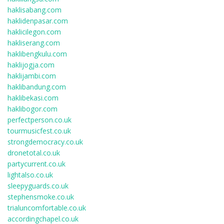
haklisabang.com
haklidenpasar.com
haklicilegon.com
hakliserang.com
haklibengkulu.com
haklijogja.com
haklijambi.com
haklibandung.com
haklibekasi.com
haklibogor.com
perfectperson.co.uk
tourmusicfest.co.uk
strongdemocracy.co.uk
dronetotal.co.uk
partycurrent.co.uk
lightalso.co.uk
sleepyguards.co.uk
stephensmoke.co.uk
trialuncomfortable.co.uk
accordingchapel.co.uk