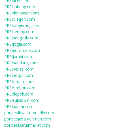
PRSIaceh.com
PRSIsabang.com
PRSIdenpasar.com
PRSIcilegon.com
PRSItangerang.com
PRSIserang.com
PRSIbengkulu.com
PRSIjogja.com
PRSIgorontalo.com
PRSIjambi.com
PRSIbandung.com
PRSIbekasi.com
PRSIbogor.com
PRSIcimahi.com
PRSIcirebon.com
PRSIdepok.com
PRSIsukabumi.com
PRSIbanjar.com
ponpesIhyaUlumuddin.com
ponpesJabalRahmah.com
ponpesDarulKhairat.com