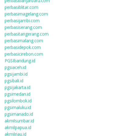
perbasibanjarbaru.com
perbasiblitar.com
perbasimagelang.com
perbasijambi.com
perbasiserang.com
perbasitangerang.com
perbasimalang.com
perbasidepok.com
perbasicirebon.com
PGSIbandung.id
pgsiaceh.id
pgsijambi.id
pgsibali.id
pgsijakarta.id
pgsimedan.id
pgsilombok.id
pgsimaluku.id
pgsimanado.id
akmilsumbar.id
akmilpapua.id
akmilriau.id