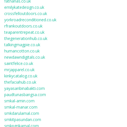
fatnanas.co.uk
emilykatedesign.co.uk
crossfelloutdoors.co.uk
yorkroadreconditioned.co.uk
rfrankoutdoors.co.uk
teaparentrepeat.co.uk
thegenerationhub.co.uk
talkingmagpie.co.uk
humancotton.co.uk
newdawndigitals.co.uk
saintfelice.co.uk
mrjapparel.co.uk
kinkycatalog.co.uk
thefaciahub.co.uk
yayasanbinabakti.com
paudtunasbangsa.com
smkal-amin.com
smkal-manar.com
smkdarulamal.com
smkitpasundan.com
smkpgrikamal.com