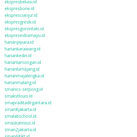
ekspresbekasi.id
ekspresbone.id
eksprescianjur.id
ekspresgresik.id
ekspresgorontalo.id
ekspresindramayu.id
harianjepara.id
hariankarawang.id
hariankediri.id
harianlamongan.id
harianlumajang.id
harianmajalengka.id
harianmalang.id
smanics-serpong.id
smakstlouis.id
smapraditadirgantara.id
sman8jakarta.id
smalabschool.id
smaskanisius.id
sman2jakarta.id
sman68jkt.id