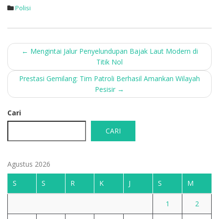
Polisi
Post
←
Mengintai Jalur Penyelundupan Bajak Laut Modern di
Titik Nol
navigation
Prestasi Gemilang: Tim Patroli Berhasil Amankan Wilayah
Pesisir
→
Cari
CARI
Agustus 2026
S
S
R
K
J
S
M
1
2