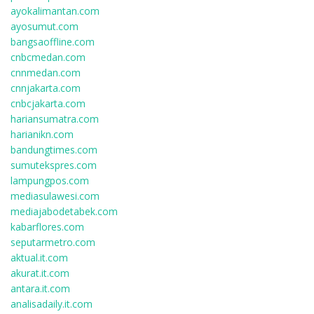
ayokalimantan.com
ayosumut.com
bangsaoffline.com
cnbcmedan.com
cnnmedan.com
cnnjakarta.com
cnbcjakarta.com
hariansumatra.com
harianikn.com
bandungtimes.com
sumutekspres.com
lampungpos.com
mediasulawesi.com
mediajabodetabek.com
kabarflores.com
seputarmetro.com
aktual.it.com
akurat.it.com
antara.it.com
analisadaily.it.com