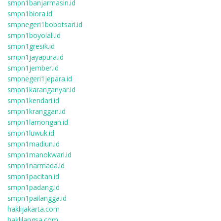
smpn1banjarmasin.id
smpn1biora.id
smpnegeri1bobotsari.id
smpn1boyolali.id
smpn1gresik.id
smpn1jayapura.id
smpn1jember.id
smpnegeri1jepara.id
smpn1karanganyar.id
smpn1kendari.id
smpn1kranggan.id
smpn1lamongan.id
smpn1luwuk.id
smpn1madiun.id
smpn1manokwari.id
smpn1narmada.id
smpn1pacitan.id
smpn1padang.id
smpn1pailangga.id
haklijakarta.com
haklilangsa.com