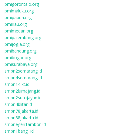
pmigorontalo.org
pmimaluku.org
pmipapua.org
pmiriau.org
pmimedan.org
pmipalembang.org
pmijogja.org
pmibandung.org
pmibogor.org
pmisurabaya.org
smpn2semarang.id
smpn4semarang.id
smpn14jkt.id
smpn2lumajang.id
smpn2sutojayan.id
smpn4blitar.id
smpn78jakarta.id
smpn88jakarta.id
smpnegeri1ambon.id
smpn1bangil.id