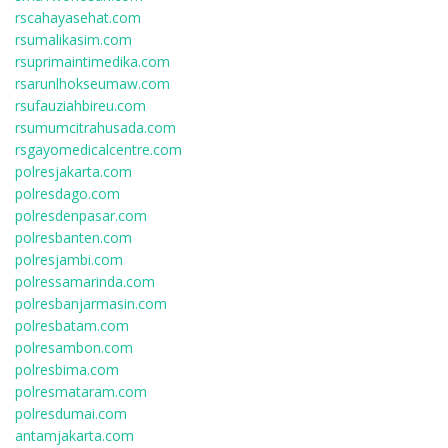
rscahayasehat.com
rsumalikasim.com
rsuprimaintimedika.com
rsarunlhokseumaw.com
rsufauziahbireu.com
rsumumcitrahusada.com
rsgayomedicalcentre.com
polresjakarta.com
polresdago.com
polresdenpasar.com
polresbanten.com
polresjambi.com
polressamarinda.com
polresbanjarmasin.com
polresbatam.com
polresambon.com
polresbima.com
polresmataram.com
polresdumai.com
antamjakarta.com