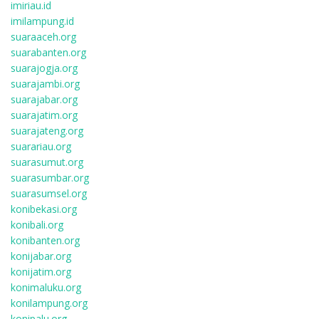
imiriau.id
imilampung.id
suaraaceh.org
suarabanten.org
suarajogja.org
suarajambi.org
suarajabar.org
suarajatim.org
suarajateng.org
suarariau.org
suarasumut.org
suarasumbar.org
suarasumsel.org
konibekasi.org
konibali.org
konibanten.org
konijabar.org
konijatim.org
konimaluku.org
konilampung.org
konipalu.org