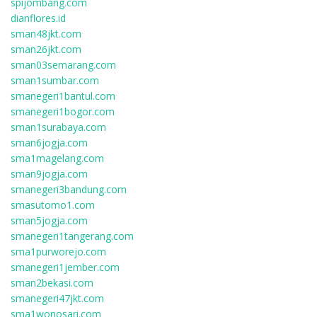
spijombang.com
dianflores.id
sman48jkt.com
sman26jkt.com
sman03semarang.com
sman1sumbar.com
smanegeri1bantul.com
smanegeri1bogor.com
sman1surabaya.com
sman6jogja.com
sma1magelang.com
sman9jogja.com
smanegeri3bandung.com
smasutomo1.com
sman5jogja.com
smanegeri1tangerang.com
sma1purworejo.com
smanegeri1jember.com
sman2bekasi.com
smanegeri47jkt.com
sma1wonosari.com