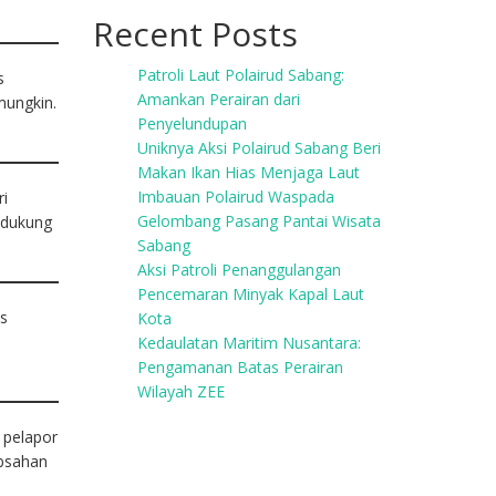
Recent Posts
Patroli Laut Polairud Sabang:
s
Amankan Perairan dari
mungkin.
Penyelundupan
Uniknya Aksi Polairud Sabang Beri
Makan Ikan Hias Menjaga Laut
Imbauan Polairud Waspada
ri
Gelombang Pasang Pantai Wisata
ndukung
Sabang
Aksi Patroli Penanggulangan
Pencemaran Minyak Kapal Laut
as
Kota
Kedaulatan Maritim Nusantara:
Pengamanan Batas Perairan
Wilayah ZEE
 pelapor
absahan