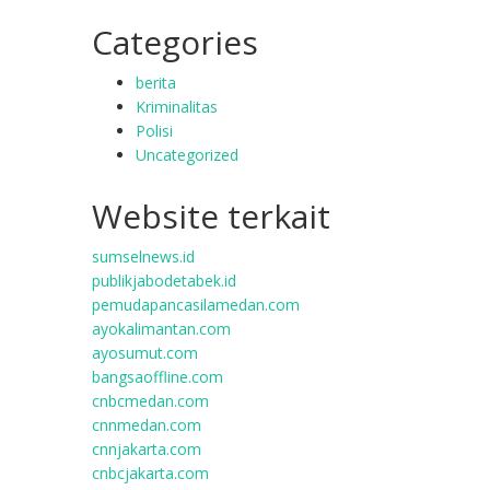
Categories
berita
Kriminalitas
Polisi
Uncategorized
Website terkait
sumselnews.id
publikjabodetabek.id
pemudapancasilamedan.com
ayokalimantan.com
ayosumut.com
bangsaoffline.com
cnbcmedan.com
cnnmedan.com
cnnjakarta.com
cnbcjakarta.com