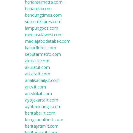
hariansumatra.com
harianikn.com
bandungtimes.com
sumutekspres.com
lampungpos.com
mediasulawesi.com
mediajabodetabek.com
kabarflores.com
seputarmetro.com
aktual.it.com
akurat.it.com
antara.it.com
analisadaily.it.com
antv.it.com
antvklik.it.com
ayojakarta.it.com
ayobandung.it.com
beritabali.it.com
bangsaonline.it.com
beritajatim.it.com
beritasatu.it.com