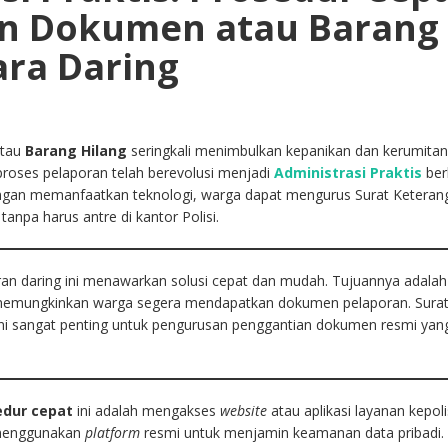
n Dokumen atau Barang
ara Daring
atau
Barang Hilang
seringkali menimbulkan kepanikan dan kerumita
 proses pelaporan telah berevolusi menjadi
Administrasi Praktis
ber
Dengan memanfaatkan teknologi, warga dapat mengurus Surat Keteran
tanpa harus antre di kantor Polisi.
an daring ini menawarkan solusi cepat dan mudah. Tujuannya adalah
memungkinkan warga segera mendapatkan dokumen pelaporan. Sura
ni sangat penting untuk pengurusan penggantian dokumen resmi yang
edur cepat
ini adalah mengakses
website
atau aplikasi layanan kepoli
 menggunakan
platform
resmi untuk menjamin keamanan data pribadi. S