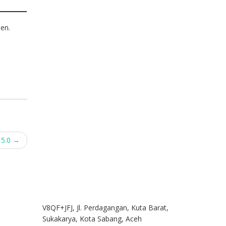
en.
 5.0
→
V8QF+JFJ, Jl. Perdagangan, Kuta Barat,
Sukakarya, Kota Sabang, Aceh