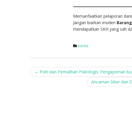
Memanfaatkan pelaporan dari
Jangan biarkan insiden
Barang
mendapatkan SKH yang sah da
berita
Post
←
Polri dan Pemulihan Psikologis: Pengayoman ba
navigation
Ancaman Siber dan Ek