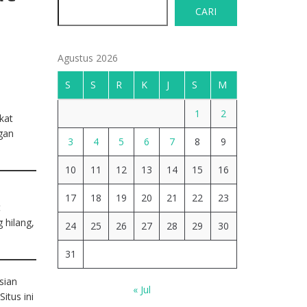
CARI
Agustus 2026
S
S
R
K
J
S
M
n
1
2
kat
gan
3
4
5
6
7
8
9
10
11
12
13
14
15
16
17
18
19
20
21
22
23
t
 hilang,
24
25
26
27
28
29
30
31
sian
« Jul
itus ini