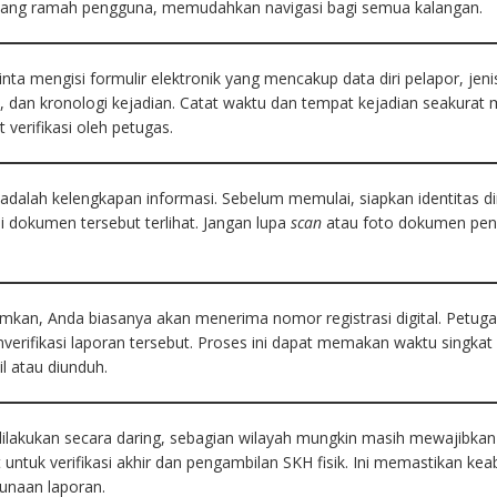
yang ramah pengguna, memudahkan navigasi bagi semua kalangan.
ta mengisi formulir elektronik yang mencakup data diri pelapor, jeni
g
, dan kronologi kejadian. Catat waktu dan tempat kejadian seakurat 
 verifikasi oleh petugas.
 adalah kelengkapan informasi. Sebelum memulai, siapkan identitas di
li dokumen tersebut terlihat. Jangan lupa
scan
atau foto dokumen pe
kirimkan, Anda biasanya akan menerima nomor registrasi digital. Petug
erifikasi laporan tersebut. Proses ini dapat memakan waktu singkat
l atau diunduh.
ilakukan secara daring, sebagian wilayah mungkin masih mewajibkan
untuk verifikasi akhir dan pengambilan SKH fisik. Ini memastikan ke
unaan laporan.