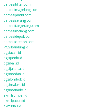
perbasiblitar.com
perbasimagelang.com
perbasijambi.com
perbasiserang.com
perbasitangerang.com
perbasimalang.com
perbasidepok.com
perbasicirebon.com
PGSIbandung.id
pgsiaceh.id
pgsijambi.id
pgsibali.id
pgsijakarta.id
pgsimedan.id
pgsilombok.id
pgsimaluku.id
pgsimanado.id
akmilsumbar.id
akmilpapua.id
akmilriau.id