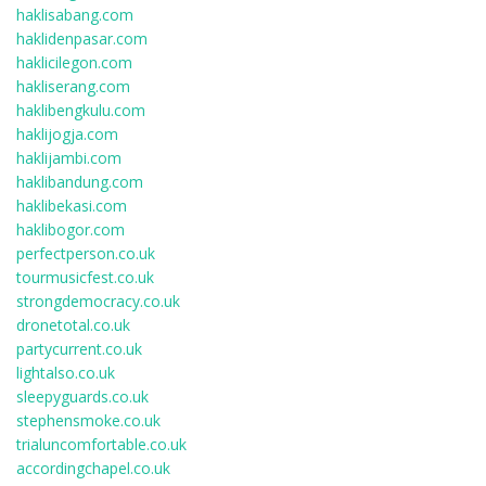
haklisabang.com
haklidenpasar.com
haklicilegon.com
hakliserang.com
haklibengkulu.com
haklijogja.com
haklijambi.com
haklibandung.com
haklibekasi.com
haklibogor.com
perfectperson.co.uk
tourmusicfest.co.uk
strongdemocracy.co.uk
dronetotal.co.uk
partycurrent.co.uk
lightalso.co.uk
sleepyguards.co.uk
stephensmoke.co.uk
trialuncomfortable.co.uk
accordingchapel.co.uk