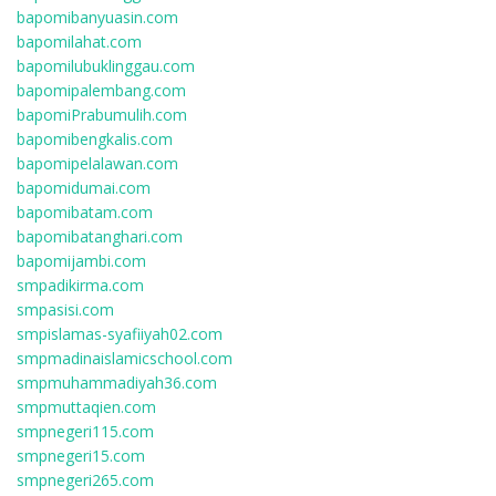
bapomibanyuasin.com
bapomilahat.com
bapomilubuklinggau.com
bapomipalembang.com
bapomiPrabumulih.com
bapomibengkalis.com
bapomipelalawan.com
bapomidumai.com
bapomibatam.com
bapomibatanghari.com
bapomijambi.com
smpadikirma.com
smpasisi.com
smpislamas-syafiiyah02.com
smpmadinaislamicschool.com
smpmuhammadiyah36.com
smpmuttaqien.com
smpnegeri115.com
smpnegeri15.com
smpnegeri265.com