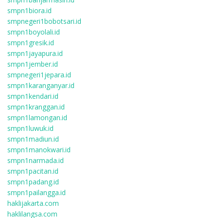
smpn1biora.id
smpnegeri1bobotsari.id
smpn1boyolali.id
smpn1gresik.id
smpn1jayapura.id
smpn1jember.id
smpnegeri1jepara.id
smpn1karanganyar.id
smpn1kendari.id
smpn1kranggan.id
smpn1lamongan.id
smpn1luwuk.id
smpn1madiun.id
smpn1manokwari.id
smpn1narmada.id
smpn1pacitan.id
smpn1padang.id
smpn1pailangga.id
haklijakarta.com
haklilangsa.com