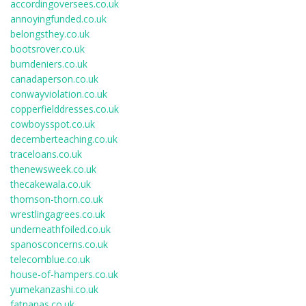
accordingoversees.co.uk
annoyingfunded.co.uk
belongsthey.co.uk
bootsrover.co.uk
burndeniers.co.uk
canadaperson.co.uk
conwayviolation.co.uk
copperfielddresses.co.uk
cowboysspot.co.uk
decemberteaching.co.uk
traceloans.co.uk
thenewsweek.co.uk
thecakewala.co.uk
thomson-thorn.co.uk
wrestlingagrees.co.uk
underneathfoiled.co.uk
spanosconcerns.co.uk
telecomblue.co.uk
house-of-hampers.co.uk
yumekanzashi.co.uk
fatnanas.co.uk