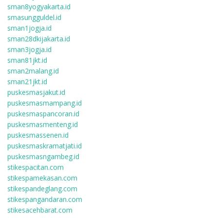
sman8yogyakarta.id
smasungguldel.id
sman1jogja.id
sman28dkijakarta.id
sman3jogja.id
sman81jkt.id
sman2malang.id
sman21jkt.id
puskesmasjakut.id
puskesmasmampang.id
puskesmaspancoran.id
puskesmasmenteng.id
puskesmassenen.id
puskesmaskramatjati.id
puskesmasngambeg.id
stikespacitan.com
stikespamekasan.com
stikespandeglang.com
stikespangandaran.com
stikesacehbarat.com