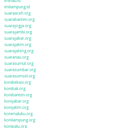
imiriau.id
imilampung.id
suaraaceh.org
suarabanten.org
suarajogja.org
suarajambi.org
suarajabar.org
suarajatim.org
suarajateng.org
suarariau.org
suarasumut.org
suarasumbar.org
suarasumsel.org
konibekasi.org
konibali.org
konibanten.org
konijabar.org
konijatim.org
konimaluku.org
konilampung.org
konipalu.org