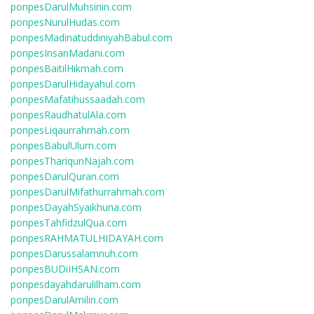
ponpesDarulMuhsinin.com
ponpesNurulHudas.com
ponpesMadinatuddiniyahBabul.com
ponpesInsanMadani.com
ponpesBaitilHikmah.com
ponpesDarulHidayahul.com
ponpesMafatihussaadah.com
ponpesRaudhatulAla.com
ponpesLiqaurrahmah.com
ponpesBabulUlum.com
ponpesThariqunNajah.com
ponpesDarulQuran.com
ponpesDarulMifathurrahmah.com
ponpesDayahSyaikhuna.com
ponpesTahfidzulQua.com
ponpesRAHMATULHIDAYAH.com
ponpesDarussalamnuh.com
ponpesBUDiIHSAN.com
ponpesdayahdarulilham.com
ponpesDarulAmilin.com