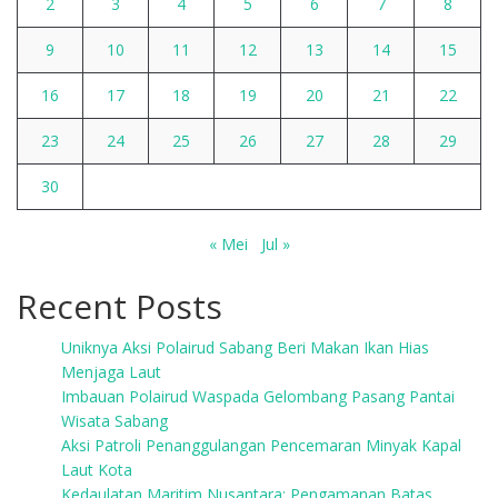
2
3
4
5
6
7
8
9
10
11
12
13
14
15
16
17
18
19
20
21
22
23
24
25
26
27
28
29
30
« Mei
Jul »
Recent Posts
Uniknya Aksi Polairud Sabang Beri Makan Ikan Hias
Menjaga Laut
Imbauan Polairud Waspada Gelombang Pasang Pantai
Wisata Sabang
Aksi Patroli Penanggulangan Pencemaran Minyak Kapal
Laut Kota
Kedaulatan Maritim Nusantara: Pengamanan Batas