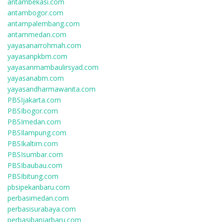
antambekasi.com
antambogor.com
antampalembang.com
antammedan.com
yayasanarrohmah.com
yayasanpkbm.com
yayasanmambaulirsyad.com
yayasanabm.com
yayasandharmawanita.com
PBSIjakarta.com
PBSIbogor.com
PBSImedan.com
PBSIlampung.com
PBSIkaltim.com
PBSIsumbar.com
PBSIbaubau.com
PBSIbitung.com
pbsipekanbaru.com
perbasimedan.com
perbasisurabaya.com
perbasibanjarbaru.com