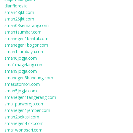
dianflores.id
sman48jkt.com
sman26jkt.com
sman03semarang.com
sman1sumbar.com
smanegeri1bantul.com
smanegeri1bogor.com
sman1surabaya.com
sman6jogja.com
sma1magelang.com
sman9jogja.com
smanegeri3bandung.com
smasutomo1.com
sman5jogja.com
smanegeri1tangerang.com
sma1purworejo.com
smanegeri1jember.com
sman2bekasi.com
smanegeri47jkt.com
sma1wonosari.com