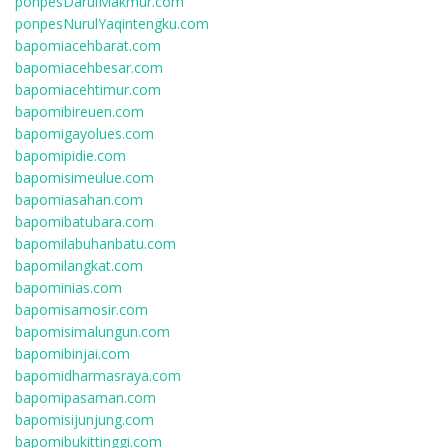
ponpesDarulMakmur.com
ponpesNurulYaqintengku.com
bapomiacehbarat.com
bapomiacehbesar.com
bapomiacehtimur.com
bapomibireuen.com
bapomigayolues.com
bapomipidie.com
bapomisimeulue.com
bapomiasahan.com
bapomibatubara.com
bapomilabuhanbatu.com
bapomilangkat.com
bapominias.com
bapomisamosir.com
bapomisimalungun.com
bapomibinjai.com
bapomidharmasraya.com
bapomipasaman.com
bapomisijunjung.com
bapomibukittinggi.com