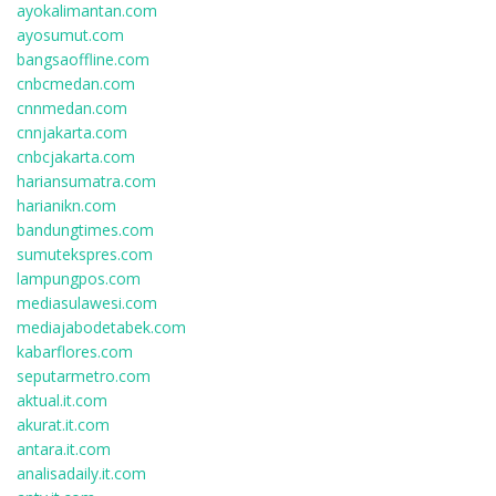
ayokalimantan.com
ayosumut.com
bangsaoffline.com
cnbcmedan.com
cnnmedan.com
cnnjakarta.com
cnbcjakarta.com
hariansumatra.com
harianikn.com
bandungtimes.com
sumutekspres.com
lampungpos.com
mediasulawesi.com
mediajabodetabek.com
kabarflores.com
seputarmetro.com
aktual.it.com
akurat.it.com
antara.it.com
analisadaily.it.com