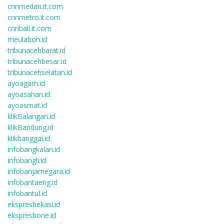
cnnmedan.it.com
cnnmetro.it.com
cnnbali.it.com
meulaboh.id
tribunacehbarat.id
tribunacehbesar.id
tribunacehselatan.id
ayoagam.id
ayoasahan.id
ayoasmat.id
klikBalangan.id
klikBandung.id
klikbanggai.id
infobangkalan.id
infobangli.id
infobanjarnegara.id
infobantaeng.id
infobantul.id
ekspresbekasi.id
ekspresbone.id