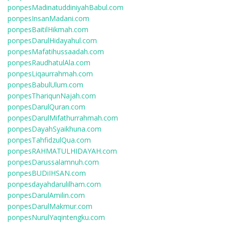
ponpesMadinatuddiniyahBabul.com
ponpesInsanMadani.com
ponpesBaitilHikmah.com
ponpesDarulHidayahul.com
ponpesMafatihussaadah.com
ponpesRaudhatulAla.com
ponpesLiqaurrahmah.com
ponpesBabulUlum.com
ponpesThariqunNajah.com
ponpesDarulQuran.com
ponpesDarulMifathurrahmah.com
ponpesDayahSyaikhuna.com
ponpesTahfidzulQua.com
ponpesRAHMATULHIDAYAH.com
ponpesDarussalamnuh.com
ponpesBUDiIHSAN.com
ponpesdayahdarulilham.com
ponpesDarulAmilin.com
ponpesDarulMakmur.com
ponpesNurulYaqintengku.com