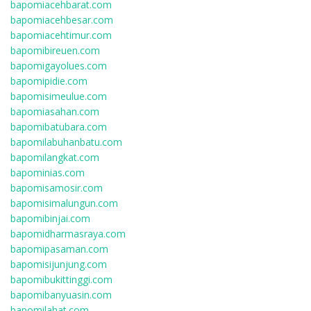
bapomiacehbarat.com
bapomiacehbesar.com
bapomiacehtimur.com
bapomibireuen.com
bapomigayolues.com
bapomipidie.com
bapomisimeulue.com
bapomiasahan.com
bapomibatubara.com
bapomilabuhanbatu.com
bapomilangkat.com
bapominias.com
bapomisamosir.com
bapomisimalungun.com
bapomibinjai.com
bapomidharmasraya.com
bapomipasaman.com
bapomisijunjung.com
bapomibukittinggi.com
bapomibanyuasin.com
bapomilahat.com