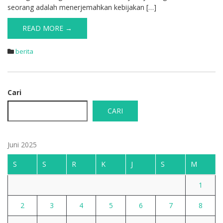
seorang adalah menerjemahkan kebijakan […]
READ MORE →
berita
Cari
CARI
Juni 2025
S
S
R
K
J
S
M
1
2
3
4
5
6
7
8