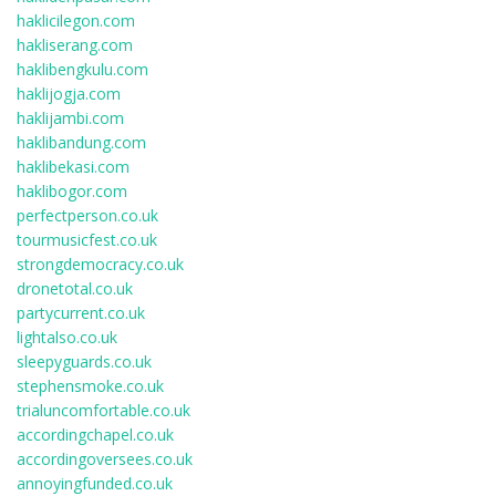
haklicilegon.com
hakliserang.com
haklibengkulu.com
haklijogja.com
haklijambi.com
haklibandung.com
haklibekasi.com
haklibogor.com
perfectperson.co.uk
tourmusicfest.co.uk
strongdemocracy.co.uk
dronetotal.co.uk
partycurrent.co.uk
lightalso.co.uk
sleepyguards.co.uk
stephensmoke.co.uk
trialuncomfortable.co.uk
accordingchapel.co.uk
accordingoversees.co.uk
annoyingfunded.co.uk