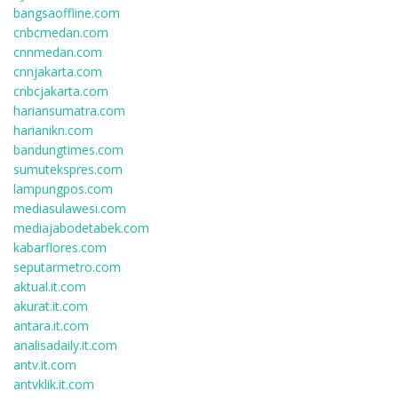
bangsaoffline.com
cnbcmedan.com
cnnmedan.com
cnnjakarta.com
cnbcjakarta.com
hariansumatra.com
harianikn.com
bandungtimes.com
sumutekspres.com
lampungpos.com
mediasulawesi.com
mediajabodetabek.com
kabarflores.com
seputarmetro.com
aktual.it.com
akurat.it.com
antara.it.com
analisadaily.it.com
antv.it.com
antvklik.it.com