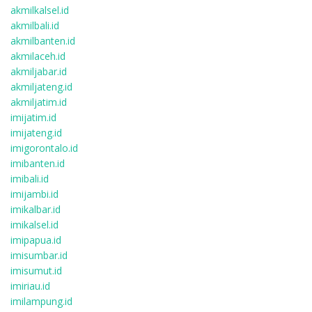
akmilkalsel.id
akmilbali.id
akmilbanten.id
akmilaceh.id
akmiljabar.id
akmiljateng.id
akmiljatim.id
imijatim.id
imijateng.id
imigorontalo.id
imibanten.id
imibali.id
imijambi.id
imikalbar.id
imikalsel.id
imipapua.id
imisumbar.id
imisumut.id
imiriau.id
imilampung.id