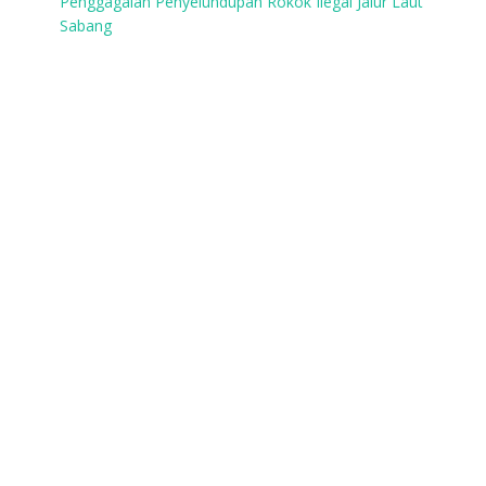
Penggagalan Penyelundupan Rokok Ilegal Jalur Laut
Sabang