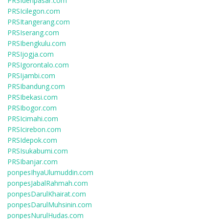
PRSIdenpasar.com
PRSIcilegon.com
PRSItangerang.com
PRSIserang.com
PRSIbengkulu.com
PRSIjogja.com
PRSIgorontalo.com
PRSIjambi.com
PRSIbandung.com
PRSIbekasi.com
PRSIbogor.com
PRSIcimahi.com
PRSIcirebon.com
PRSIdepok.com
PRSIsukabumi.com
PRSIbanjar.com
ponpesIhyaUlumuddin.com
ponpesJabalRahmah.com
ponpesDarulKhairat.com
ponpesDarulMuhsinin.com
ponpesNurulHudas.com