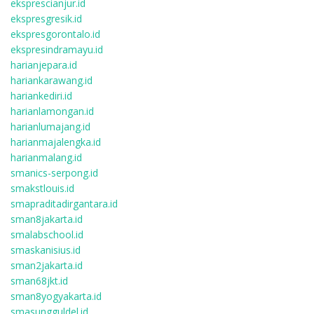
eksprescianjur.id
ekspresgresik.id
ekspresgorontalo.id
ekspresindramayu.id
harianjepara.id
hariankarawang.id
hariankediri.id
harianlamongan.id
harianlumajang.id
harianmajalengka.id
harianmalang.id
smanics-serpong.id
smakstlouis.id
smapraditadirgantara.id
sman8jakarta.id
smalabschool.id
smaskanisius.id
sman2jakarta.id
sman68jkt.id
sman8yogyakarta.id
smasungguldel.id