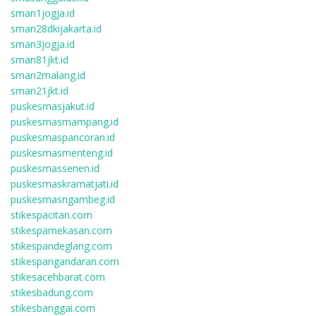
sman1jogja.id
sman28dkijakarta.id
sman3jogja.id
sman81jkt.id
sman2malang.id
sman21jkt.id
puskesmasjakut.id
puskesmasmampang.id
puskesmaspancoran.id
puskesmasmenteng.id
puskesmassenen.id
puskesmaskramatjati.id
puskesmasngambeg.id
stikespacitan.com
stikespamekasan.com
stikespandeglang.com
stikespangandaran.com
stikesacehbarat.com
stikesbadung.com
stikesbanggai.com