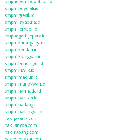
smpnegeri1bobotsari.id
smpn1boyolali.id
smpn1gresik.id
smpn1jayapura.id
smpn1jember.id
smpnegeri1jepara.id
smpn1karanganyar.id
smpn1kendari.id
smpn1kranggan.id
smpn1lamongan.id
smpn1luwuk.id
smpn1madiun.id
smpn1manokwari.id
smpn1narmada.id
smpn1pacitan.id
smpn1padang.id
smpn1pailangga.id
haklijakarta.com
haklilangsa.com
haklisabang.com
haklidenpasar.com