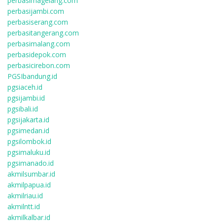
perbasimagelang.com
perbasijambi.com
perbasiserang.com
perbasitangerang.com
perbasimalang.com
perbasidepok.com
perbasicirebon.com
PGSIbandung.id
pgsiaceh.id
pgsijambi.id
pgsibali.id
pgsijakarta.id
pgsimedan.id
pgsilombok.id
pgsimaluku.id
pgsimanado.id
akmilsumbar.id
akmilpapua.id
akmilriau.id
akmilntt.id
akmilkalbar.id