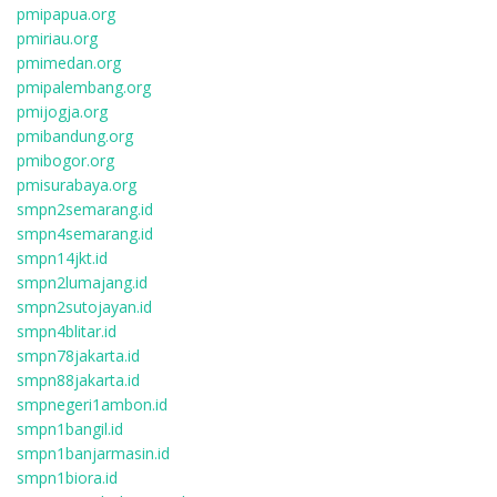
pmipapua.org
pmiriau.org
pmimedan.org
pmipalembang.org
pmijogja.org
pmibandung.org
pmibogor.org
pmisurabaya.org
smpn2semarang.id
smpn4semarang.id
smpn14jkt.id
smpn2lumajang.id
smpn2sutojayan.id
smpn4blitar.id
smpn78jakarta.id
smpn88jakarta.id
smpnegeri1ambon.id
smpn1bangil.id
smpn1banjarmasin.id
smpn1biora.id