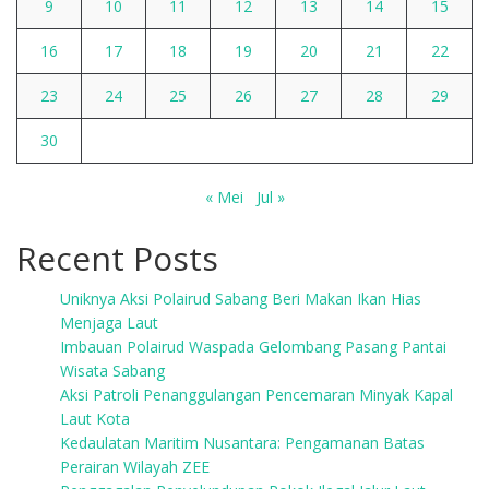
9
10
11
12
13
14
15
16
17
18
19
20
21
22
23
24
25
26
27
28
29
30
« Mei
Jul »
Recent Posts
Uniknya Aksi Polairud Sabang Beri Makan Ikan Hias
Menjaga Laut
Imbauan Polairud Waspada Gelombang Pasang Pantai
Wisata Sabang
Aksi Patroli Penanggulangan Pencemaran Minyak Kapal
Laut Kota
Kedaulatan Maritim Nusantara: Pengamanan Batas
Perairan Wilayah ZEE