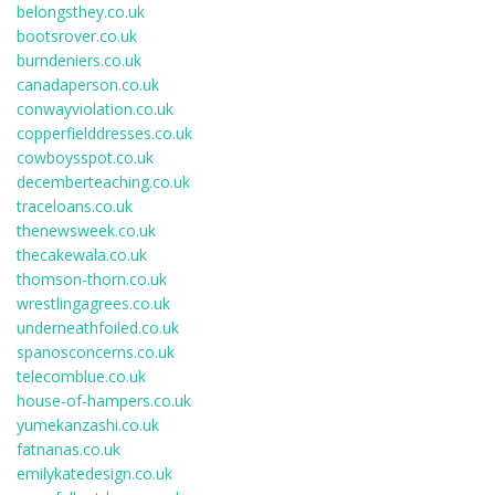
belongsthey.co.uk
bootsrover.co.uk
burndeniers.co.uk
canadaperson.co.uk
conwayviolation.co.uk
copperfielddresses.co.uk
cowboysspot.co.uk
decemberteaching.co.uk
traceloans.co.uk
thenewsweek.co.uk
thecakewala.co.uk
thomson-thorn.co.uk
wrestlingagrees.co.uk
underneathfoiled.co.uk
spanosconcerns.co.uk
telecomblue.co.uk
house-of-hampers.co.uk
yumekanzashi.co.uk
fatnanas.co.uk
emilykatedesign.co.uk