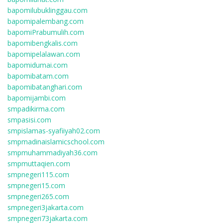
bapomilubuklinggau.com
bapomipalembang.com
bapomiPrabumulih.com
bapomibengkalis.com
bapomipelalawan.com
bapomidumai.com
bapomibatam.com
bapomibatanghari.com
bapomijambi.com
smpadikirma.com
smpasisi.com
smpislamas-syafiiyah02.com
smpmadinaislamicschool.com
smpmuhammadiyah36.com
smpmuttaqien.com
smpnegeri115.com
smpnegeri15.com
smpnegeri265.com
smpnegeri3jakarta.com
smpnegeri73jakarta.com