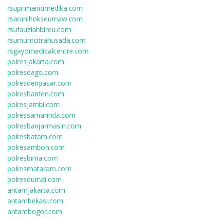
rsuprimaintimedika.com
rsarunlhokseumaw.com
rsufauziahbireu.com
rsumumcitrahusada.com
rsgayomedicalcentre.com
polresjakarta.com
polresdago.com
polresdenpasar.com
polresbanten.com
polresjambi.com
polressamarinda.com
polresbanjarmasin.com
polresbatam.com
polresambon.com
polresbima.com
polresmataram.com
polresdumai.com
antamjakarta.com
antambekasi.com
antambogor.com