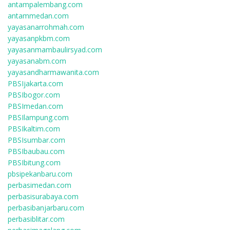
antampalembang.com
antammedan.com
yayasanarrohmah.com
yayasanpkbm.com
yayasanmambaulirsyad.com
yayasanabm.com
yayasandharmawanita.com
PBSIjakarta.com
PBSIbogor.com
PBSImedan.com
PBSIlampung.com
PBSIkaltim.com
PBSIsumbar.com
PBSIbaubau.com
PBSIbitung.com
pbsipekanbaru.com
perbasimedan.com
perbasisurabaya.com
perbasibanjarbaru.com
perbasiblitar.com