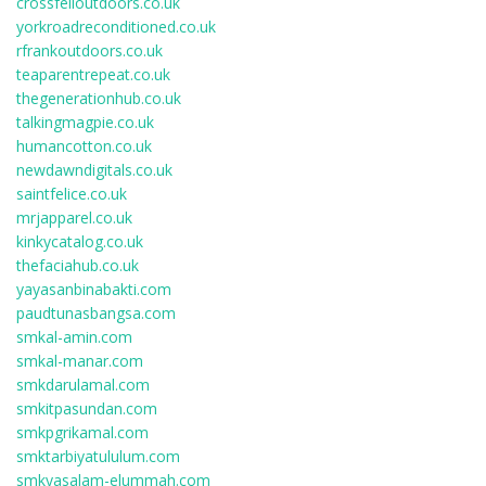
crossfelloutdoors.co.uk
yorkroadreconditioned.co.uk
rfrankoutdoors.co.uk
teaparentrepeat.co.uk
thegenerationhub.co.uk
talkingmagpie.co.uk
humancotton.co.uk
newdawndigitals.co.uk
saintfelice.co.uk
mrjapparel.co.uk
kinkycatalog.co.uk
thefaciahub.co.uk
yayasanbinabakti.com
paudtunasbangsa.com
smkal-amin.com
smkal-manar.com
smkdarulamal.com
smkitpasundan.com
smkpgrikamal.com
smktarbiyatululum.com
smkyasalam-elummah.com