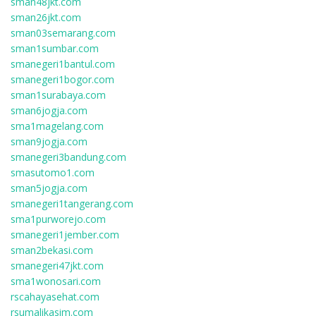
sman48jkt.com
sman26jkt.com
sman03semarang.com
sman1sumbar.com
smanegeri1bantul.com
smanegeri1bogor.com
sman1surabaya.com
sman6jogja.com
sma1magelang.com
sman9jogja.com
smanegeri3bandung.com
smasutomo1.com
sman5jogja.com
smanegeri1tangerang.com
sma1purworejo.com
smanegeri1jember.com
sman2bekasi.com
smanegeri47jkt.com
sma1wonosari.com
rscahayasehat.com
rsumalikasim.com