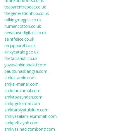
rfrankoutdoors.co.uk
teaparentrepeat.co.uk
thegenerationhub.co.uk
talkingmagpie.co.uk
humancotton.co.uk
newdawndigitals.co.uk
saintfelice.co.uk
mrjapparel.co.uk
kinkycatalog.co.uk
thefaciahub.co.uk
yayasanbinabakti.com
paudtunasbangsa.com
smkal-amin.com
smkal-manar.com
smkdarulamal.com
smkitpasundan.com
smkpgrikamal.com
smktarbiyatululum.com
smkyasalam-elummah.com
smkpelitaynh.com
smkyasinacigombong.com