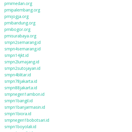
pmimedan.org
pmipalembang.org
pmijogja.org
pmibandung.org
pmibogor.org
pmisurabaya.org
smpn2semarang.id
smpn4semarang.id
smpn14jkt.id
smpn2lumajang.id
smpn2sutojayan.id
smpn4blitar.id
smpn78jakarta.id
smpn88jakarta.id
smpnegeri1ambon.id
smpn1bangil.id
smpn1banjarmasin.id
smpn1biora.id
smpnegeri1bobotsari.id
smpn1boyolali.id