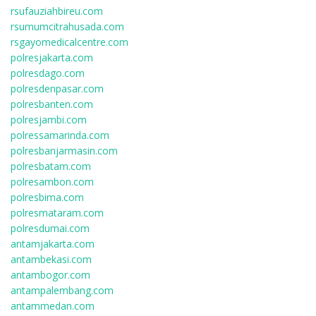
rsufauziahbireu.com
rsumumcitrahusada.com
rsgayomedicalcentre.com
polresjakarta.com
polresdago.com
polresdenpasar.com
polresbanten.com
polresjambi.com
polressamarinda.com
polresbanjarmasin.com
polresbatam.com
polresambon.com
polresbima.com
polresmataram.com
polresdumai.com
antamjakarta.com
antambekasi.com
antambogor.com
antampalembang.com
antammedan.com