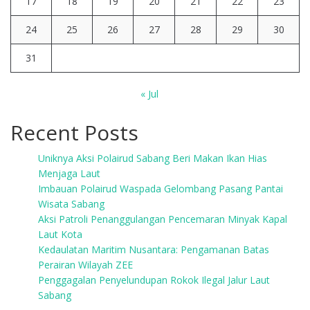
17
18
19
20
21
22
23
24
25
26
27
28
29
30
31
« Jul
Recent Posts
Uniknya Aksi Polairud Sabang Beri Makan Ikan Hias
Menjaga Laut
Imbauan Polairud Waspada Gelombang Pasang Pantai
Wisata Sabang
Aksi Patroli Penanggulangan Pencemaran Minyak Kapal
Laut Kota
Kedaulatan Maritim Nusantara: Pengamanan Batas
Perairan Wilayah ZEE
Penggagalan Penyelundupan Rokok Ilegal Jalur Laut
Sabang