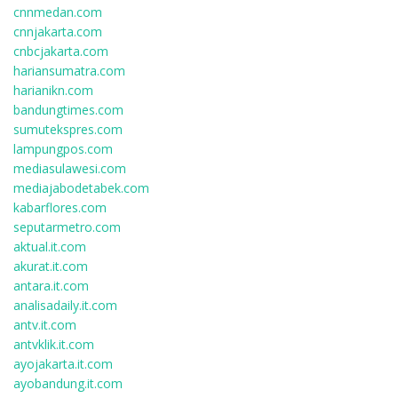
cnnmedan.com
cnnjakarta.com
cnbcjakarta.com
hariansumatra.com
harianikn.com
bandungtimes.com
sumutekspres.com
lampungpos.com
mediasulawesi.com
mediajabodetabek.com
kabarflores.com
seputarmetro.com
aktual.it.com
akurat.it.com
antara.it.com
analisadaily.it.com
antv.it.com
antvklik.it.com
ayojakarta.it.com
ayobandung.it.com