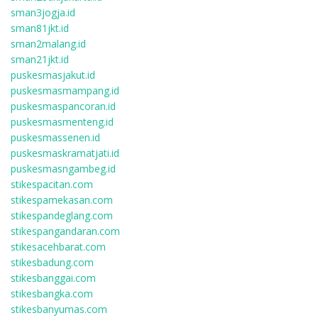
sman3jogja.id
sman81jkt.id
sman2malang.id
sman21jkt.id
puskesmasjakut.id
puskesmasmampang.id
puskesmaspancoran.id
puskesmasmenteng.id
puskesmassenen.id
puskesmaskramatjati.id
puskesmasngambeg.id
stikespacitan.com
stikespamekasan.com
stikespandeglang.com
stikespangandaran.com
stikesacehbarat.com
stikesbadung.com
stikesbanggai.com
stikesbangka.com
stikesbanyumas.com