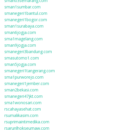
sman03semarang.com
sman1sumbar.com
smanegeri1bantul.com
smanegeri1bogor.com
sman1surabaya.com
sman6jogja.com
sma1magelang.com
sman9jogja.com
smanegeri3bandung.com
smasutomo1.com
sman5jogja.com
smanegeri1tangerang.com
sma1purworejo.com
smanegeri1jember.com
sman2bekasi.com
smanegeri47jkt.com
sma1wonosari.com
rscahayasehat.com
rsumalikasim.com
rsuprimaintimedika.com
rsarunlhokseumaw.com