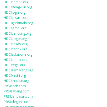
HDCIbanten.org
HDCIBengkulu.org
HDCIjogja.org
HDCIjakarta.org
HDCIgorontalo.org
HDCIjambi.org
HDCIbandung.org
HDCIbogor.org
HDCIbekasi.org
HDCIdepok.org
HDCIsukabumi.org
HDCIbanjar.org
HDCItegal.org
HDCIsemarang.org
HDCIkediri.org
HDCImadiun.org
PRSIaceh.com
PRSIsabang.com
PRSIdenpasar.com
PRSIcilegon.com
PRSItangerang.com