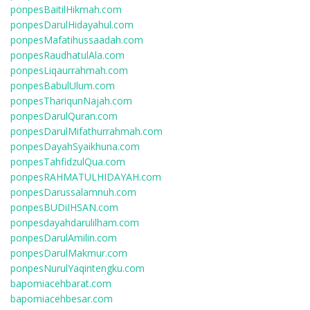
ponpesBaitilHikmah.com
ponpesDarulHidayahul.com
ponpesMafatihussaadah.com
ponpesRaudhatulAla.com
ponpesLiqaurrahmah.com
ponpesBabulUlum.com
ponpesThariqunNajah.com
ponpesDarulQuran.com
ponpesDarulMifathurrahmah.com
ponpesDayahSyaikhuna.com
ponpesTahfidzulQua.com
ponpesRAHMATULHIDAYAH.com
ponpesDarussalamnuh.com
ponpesBUDiIHSAN.com
ponpesdayahdarulilham.com
ponpesDarulAmilin.com
ponpesDarulMakmur.com
ponpesNurulYaqintengku.com
bapomiacehbarat.com
bapomiacehbesar.com