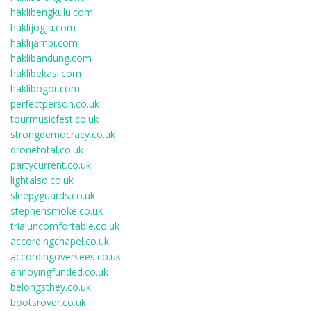
haklibengkulu.com
haklijogja.com
haklijambi.com
haklibandung.com
haklibekasi.com
haklibogor.com
perfectperson.co.uk
tourmusicfest.co.uk
strongdemocracy.co.uk
dronetotal.co.uk
partycurrent.co.uk
lightalso.co.uk
sleepyguards.co.uk
stephensmoke.co.uk
trialuncomfortable.co.uk
accordingchapel.co.uk
accordingoversees.co.uk
annoyingfunded.co.uk
belongsthey.co.uk
bootsrover.co.uk