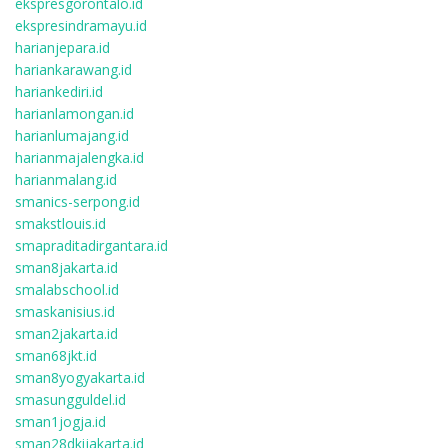
ekspresgorontalo.id
ekspresindramayu.id
harianjepara.id
hariankarawang.id
hariankediri.id
harianlamongan.id
harianlumajang.id
harianmajalengka.id
harianmalang.id
smanics-serpong.id
smakstlouis.id
smapraditadirgantara.id
sman8jakarta.id
smalabschool.id
smaskanisius.id
sman2jakarta.id
sman68jkt.id
sman8yogyakarta.id
smasungguldel.id
sman1jogja.id
sman28dkijakarta.id