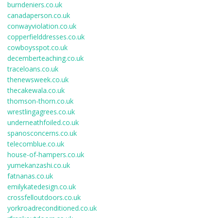
burndeniers.co.uk
canadaperson.co.uk
conwayviolation.co.uk
copperfielddresses.co.uk
cowboysspot.co.uk
decemberteaching.co.uk
traceloans.co.uk
thenewsweek.co.uk
thecakewala.co.uk
thomson-thorn.co.uk
wrestlingagrees.co.uk
underneathfoiled.co.uk
spanosconcerns.co.uk
telecomblue.co.uk
house-of-hampers.co.uk
yumekanzashi.co.uk
fatnanas.co.uk
emilykatedesign.co.uk
crossfelloutdoors.co.uk
yorkroadreconditioned.co.uk