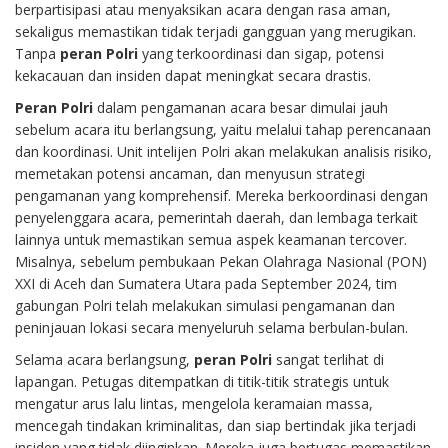
berpartisipasi atau menyaksikan acara dengan rasa aman,
sekaligus memastikan tidak terjadi gangguan yang merugikan.
Tanpa
peran Polri
yang terkoordinasi dan sigap, potensi
kekacauan dan insiden dapat meningkat secara drastis.
Peran Polri
dalam pengamanan acara besar dimulai jauh
sebelum acara itu berlangsung, yaitu melalui tahap perencanaan
dan koordinasi. Unit intelijen Polri akan melakukan analisis risiko,
memetakan potensi ancaman, dan menyusun strategi
pengamanan yang komprehensif. Mereka berkoordinasi dengan
penyelenggara acara, pemerintah daerah, dan lembaga terkait
lainnya untuk memastikan semua aspek keamanan tercover.
Misalnya, sebelum pembukaan Pekan Olahraga Nasional (PON)
XXI di Aceh dan Sumatera Utara pada September 2024, tim
gabungan Polri telah melakukan simulasi pengamanan dan
peninjauan lokasi secara menyeluruh selama berbulan-bulan.
Selama acara berlangsung,
peran Polri
sangat terlihat di
lapangan. Petugas ditempatkan di titik-titik strategis untuk
mengatur arus lalu lintas, mengelola keramaian massa,
mencegah tindakan kriminalitas, dan siap bertindak jika terjadi
insiden yang tidak diinginkan. Mereka juga bertugas memastikan