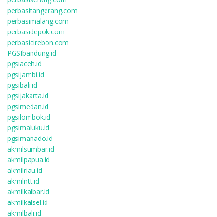
perbasitangerang.com
perbasimalang.com
perbasidepok.com
perbasicirebon.com
PGSIbandung.id
pgsiaceh.id
pgsijambi.id
pgsibali.id
pgsijakarta.id
pgsimedan.id
pgsilombok.id
pgsimaluku.id
pgsimanado.id
akmilsumbar.id
akmilpapua.id
akmilriau.id
akmilntt.id
akmilkalbar.id
akmilkalsel.id
akmilbali.id