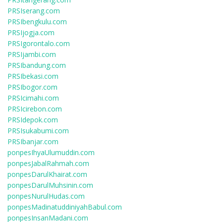
PRSIserang.com
PRSIbengkulu.com
PRSIjogja.com
PRSIgorontalo.com
PRSIjambi.com
PRSIbandung.com
PRSIbekasi.com
PRSIbogor.com
PRSIcimahi.com
PRSIcirebon.com
PRSIdepok.com
PRSIsukabumi.com
PRSIbanjar.com
ponpesIhyaUlumuddin.com
ponpesJabalRahmah.com
ponpesDarulKhairat.com
ponpesDarulMuhsinin.com
ponpesNurulHudas.com
ponpesMadinatuddiniyahBabul.com
ponpesInsanMadani.com