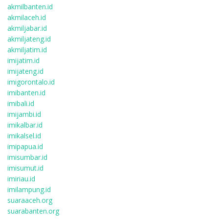
akmilbanten.id
akmilaceh.id
akmiljabar.id
akmiljateng.id
akmiljatim.id
imijatim.id
imijateng.id
imigorontalo.id
imibanten.id
imibali.id
imijambi.id
imikalbar.id
imikalsel.id
imipapua.id
imisumbar.id
imisumut.id
imiriau.id
imilampung.id
suaraaceh.org
suarabanten.org