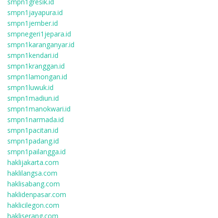
smpn1gresik.id
smpn1jayapura.id
smpn1jember.id
smpnegeri1jepara.id
smpn1karanganyar.id
smpn1kendari.id
smpn1kranggan.id
smpn1lamongan.id
smpn1luwuk.id
smpn1madiun.id
smpn1manokwari.id
smpn1narmada.id
smpn1pacitan.id
smpn1padang.id
smpn1pailangga.id
haklijakarta.com
haklilangsa.com
haklisabang.com
haklidenpasar.com
haklicilegon.com
hakliserang.com