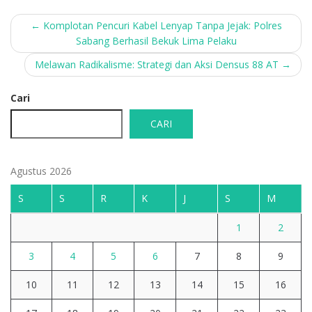
Post
←
Komplotan Pencuri Kabel Lenyap Tanpa Jejak: Polres
Sabang Berhasil Bekuk Lima Pelaku
navigation
Melawan Radikalisme: Strategi dan Aksi Densus 88 AT
→
Cari
CARI
Agustus 2026
S
S
R
K
J
S
M
1
2
3
4
5
6
7
8
9
10
11
12
13
14
15
16