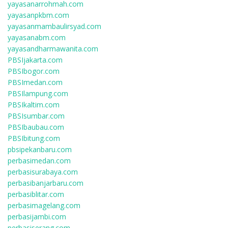
yayasanarrohmah.com
yayasanpkbm.com
yayasanmambaulirsyad.com
yayasanabm.com
yayasandharmawanita.com
PBSIjakarta.com
PBSIbogor.com
PBSImedan.com
PBSIlampung.com
PBSIkaltim.com
PBSIsumbar.com
PBSIbaubau.com
PBSIbitung.com
pbsipekanbaru.com
perbasimedan.com
perbasisurabaya.com
perbasibanjarbaru.com
perbasiblitar.com
perbasimagelang.com
perbasijambi.com
perbasiserang.com