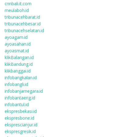
cnnbali.it.com
meulaboh.id
tribunacehbarat.id
tribunacehbesar.id
tribunacehselatan.id
ayoagam.id
ayoasahan.id
ayoasmat.id
klikBalangan.id
klikBandung.id
klikbanggai.id
infobangkalan.id
infobangli.id
infobanjarnegara.id
infobantaeng.id
infobantul.id
ekspresbekasi.id
ekspresbone.id
eksprescianjur.id
ekspresgresik.id