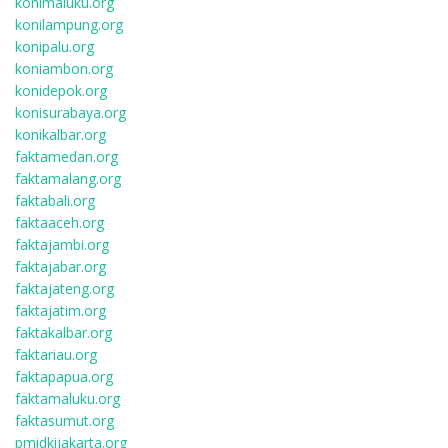
konimaluku.org
konilampung.org
konipalu.org
koniambon.org
konidepok.org
konisurabaya.org
konikalbar.org
faktamedan.org
faktamalang.org
faktabali.org
faktaaceh.org
faktajambi.org
faktajabar.org
faktajateng.org
faktajatim.org
faktakalbar.org
faktariau.org
faktapapua.org
faktamaluku.org
faktasumut.org
pmidkijakarta.org