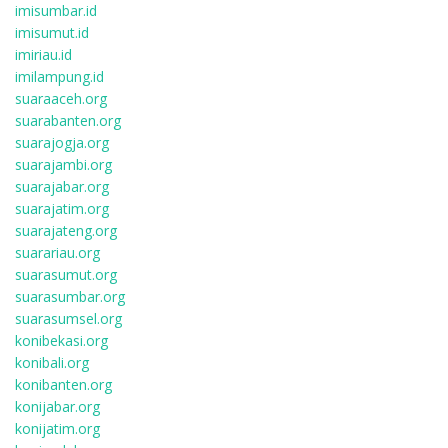
imisumbar.id
imisumut.id
imiriau.id
imilampung.id
suaraaceh.org
suarabanten.org
suarajogja.org
suarajambi.org
suarajabar.org
suarajatim.org
suarajateng.org
suarariau.org
suarasumut.org
suarasumbar.org
suarasumsel.org
konibekasi.org
konibali.org
konibanten.org
konijabar.org
konijatim.org