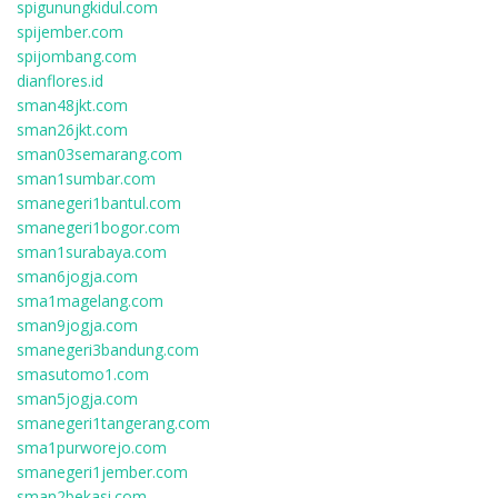
spigunungkidul.com
spijember.com
spijombang.com
dianflores.id
sman48jkt.com
sman26jkt.com
sman03semarang.com
sman1sumbar.com
smanegeri1bantul.com
smanegeri1bogor.com
sman1surabaya.com
sman6jogja.com
sma1magelang.com
sman9jogja.com
smanegeri3bandung.com
smasutomo1.com
sman5jogja.com
smanegeri1tangerang.com
sma1purworejo.com
smanegeri1jember.com
sman2bekasi.com