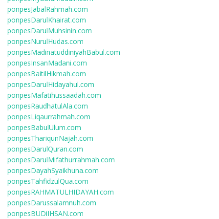
ponpesJabalRahmah.com
ponpesDarulKhairat.com
ponpesDarulMuhsinin.com
ponpesNurulHudas.com
ponpesMadinatuddiniyahBabul.com
ponpesInsanMadani.com
ponpesBaitilHikmah.com
ponpesDarulHidayahul.com
ponpesMafatihussaadah.com
ponpesRaudhatulAla.com
ponpesLiqaurrahmah.com
ponpesBabulUlum.com
ponpesThariqunNajah.com
ponpesDarulQuran.com
ponpesDarulMifathurrahmah.com
ponpesDayahSyaikhuna.com
ponpesTahfidzulQua.com
ponpesRAHMATULHIDAYAH.com
ponpesDarussalamnuh.com
ponpesBUDiIHSAN.com