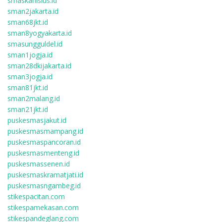
smaskanisius.id
sman2jakarta.id
sman68jkt.id
sman8yogyakarta.id
smasungguldel.id
sman1jogja.id
sman28dkijakarta.id
sman3jogja.id
sman81jkt.id
sman2malang.id
sman21jkt.id
puskesmasjakut.id
puskesmasmampang.id
puskesmaspancoran.id
puskesmasmenteng.id
puskesmassenen.id
puskesmaskramatjati.id
puskesmasngambeg.id
stikespacitan.com
stikespamekasan.com
stikespandeglang.com