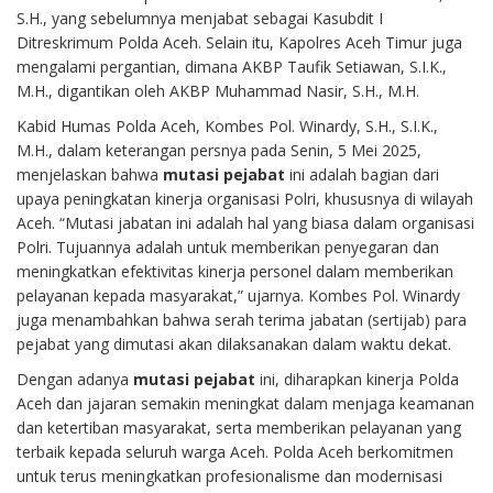
S.H., yang sebelumnya menjabat sebagai Kasubdit I
Ditreskrimum Polda Aceh. Selain itu, Kapolres Aceh Timur juga
mengalami pergantian, dimana AKBP Taufik Setiawan, S.I.K.,
M.H., digantikan oleh AKBP Muhammad Nasir, S.H., M.H.
Kabid Humas Polda Aceh, Kombes Pol. Winardy, S.H., S.I.K.,
M.H., dalam keterangan persnya pada Senin, 5 Mei 2025,
menjelaskan bahwa
mutasi pejabat
ini adalah bagian dari
upaya peningkatan kinerja organisasi Polri, khususnya di wilayah
Aceh. “Mutasi jabatan ini adalah hal yang biasa dalam organisasi
Polri. Tujuannya adalah untuk memberikan penyegaran dan
meningkatkan efektivitas kinerja personel dalam memberikan
pelayanan kepada masyarakat,” ujarnya. Kombes Pol. Winardy
juga menambahkan bahwa serah terima jabatan (sertijab) para
pejabat yang dimutasi akan dilaksanakan dalam waktu dekat.
Dengan adanya
mutasi pejabat
ini, diharapkan kinerja Polda
Aceh dan jajaran semakin meningkat dalam menjaga keamanan
dan ketertiban masyarakat, serta memberikan pelayanan yang
terbaik kepada seluruh warga Aceh. Polda Aceh berkomitmen
untuk terus meningkatkan profesionalisme dan modernisasi