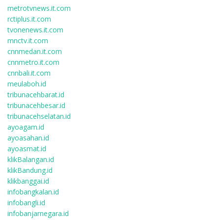
metrotvnews.it.com
rctiplus.it.com
tvonenews.it.com
mnctv.it.com
cnnmedan.it.com
cnnmetro.it.com
cnnbali.it.com
meulaboh.id
tribunacehbarat.id
tribunacehbesar.id
tribunacehselatan.id
ayoagam.id
ayoasahan.id
ayoasmat.id
klikBalangan.id
klikBandung.id
klikbanggai.id
infobangkalan.id
infobangli.id
infobanjarnegara.id