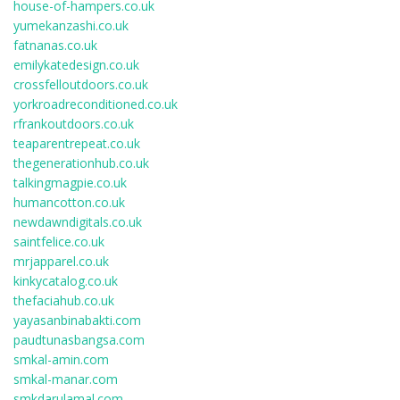
house-of-hampers.co.uk
yumekanzashi.co.uk
fatnanas.co.uk
emilykatedesign.co.uk
crossfelloutdoors.co.uk
yorkroadreconditioned.co.uk
rfrankoutdoors.co.uk
teaparentrepeat.co.uk
thegenerationhub.co.uk
talkingmagpie.co.uk
humancotton.co.uk
newdawndigitals.co.uk
saintfelice.co.uk
mrjapparel.co.uk
kinkycatalog.co.uk
thefaciahub.co.uk
yayasanbinabakti.com
paudtunasbangsa.com
smkal-amin.com
smkal-manar.com
smkdarulamal.com