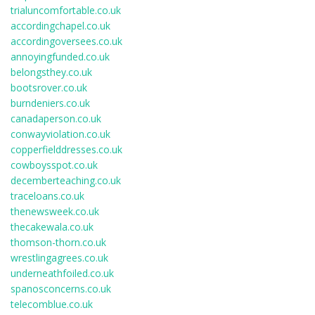
trialuncomfortable.co.uk
accordingchapel.co.uk
accordingoversees.co.uk
annoyingfunded.co.uk
belongsthey.co.uk
bootsrover.co.uk
burndeniers.co.uk
canadaperson.co.uk
conwayviolation.co.uk
copperfielddresses.co.uk
cowboysspot.co.uk
decemberteaching.co.uk
traceloans.co.uk
thenewsweek.co.uk
thecakewala.co.uk
thomson-thorn.co.uk
wrestlingagrees.co.uk
underneathfoiled.co.uk
spanosconcerns.co.uk
telecomblue.co.uk