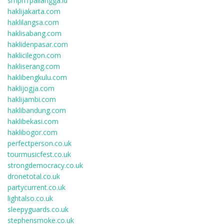
smpn1pailangga.id
haklijakarta.com
haklilangsa.com
haklisabang.com
haklidenpasar.com
haklicilegon.com
hakliserang.com
haklibengkulu.com
haklijogja.com
haklijambi.com
haklibandung.com
haklibekasi.com
haklibogor.com
perfectperson.co.uk
tourmusicfest.co.uk
strongdemocracy.co.uk
dronetotal.co.uk
partycurrent.co.uk
lightalso.co.uk
sleepyguards.co.uk
stephensmoke.co.uk