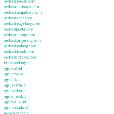
perbasimedan.com
perbasisurabaya.com
perbasibanjarbaru.com
perbasiblitar.com
perbasimagelang.com
perbasijambi.com
perbasiserang.com
perbasitangerang.com
perbasimalang.com
perbasidepok.com
perbasicirebon.com
PGSIbandung.id
pgsiaceh.id
pgsijambi.id
pgsibali.id
pgsijakarta.id
pgsimedan.id
pgsilombok.id
pgsimaluku.id
pgsimanado.id
akmilsumbar.id