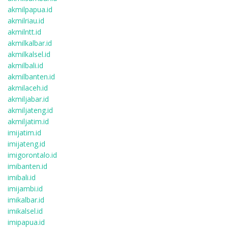
akmilpapua.id
akmilriau.id
akmilntt.id
akmilkalbar.id
akmilkalsel.id
akmilbali.id
akmilbanten.id
akmilaceh.id
akmiljabar.id
akmiljateng.id
akmiljatim.id
imijatim.id
imijateng.id
imigorontalo.id
imibanten.id
imibali.id
imijambi.id
imikalbar.id
imikalsel.id
imipapua.id