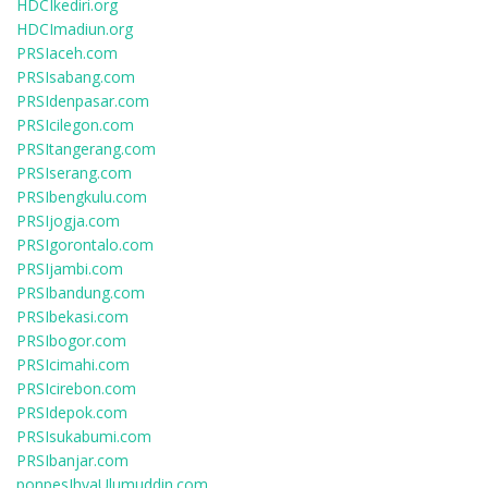
HDCIkediri.org
HDCImadiun.org
PRSIaceh.com
PRSIsabang.com
PRSIdenpasar.com
PRSIcilegon.com
PRSItangerang.com
PRSIserang.com
PRSIbengkulu.com
PRSIjogja.com
PRSIgorontalo.com
PRSIjambi.com
PRSIbandung.com
PRSIbekasi.com
PRSIbogor.com
PRSIcimahi.com
PRSIcirebon.com
PRSIdepok.com
PRSIsukabumi.com
PRSIbanjar.com
ponpesIhyaUlumuddin.com