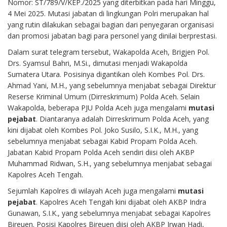
Nomor: ST/789/V/KEP./2025 yang diterbitkan pada hari Minggu,
4 Mei 2025. Mutasi jabatan di lingkungan Polri merupakan hal
yang rutin dilakukan sebagai bagian dari penyegaran organisasi
dan promosi jabatan bagi para personel yang dinilai berprestasi.
Dalam surat telegram tersebut, Wakapolda Aceh, Brigjen Pol.
Drs. Syamsul Bahri, M.Si., dimutasi menjadi Wakapolda
Sumatera Utara. Posisinya digantikan oleh Kombes Pol. Drs.
Ahmad Yani, M.H., yang sebelumnya menjabat sebagai Direktur
Reserse Kriminal Umum (Dirreskrimum) Polda Aceh. Selain
Wakapolda, beberapa PJU Polda Aceh juga mengalami
mutasi
pejabat
. Diantaranya adalah Dirreskrimum Polda Aceh, yang
kini dijabat oleh Kombes Pol. Joko Susilo, S.I.K., M.H., yang
sebelumnya menjabat sebagai Kabid Propam Polda Aceh.
Jabatan Kabid Propam Polda Aceh sendiri diisi oleh AKBP
Muhammad Ridwan, S.H., yang sebelumnya menjabat sebagai
Kapolres Aceh Tengah.
Sejumlah Kapolres di wilayah Aceh juga mengalami
mutasi
pejabat
. Kapolres Aceh Tengah kini dijabat oleh AKBP Indra
Gunawan, S.I.K., yang sebelumnya menjabat sebagai Kapolres
Bireuen. Posisi Kapolres Bireuen diisi oleh AKBP Irwan Hadi,