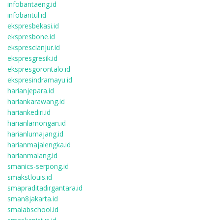
infobantaeng.id
infobantul.id
ekspresbekasi.id
ekspresbone.id
eksprescianjur.id
ekspresgresik.id
ekspresgorontalo.id
ekspresindramayu.id
harianjepara.id
hariankarawang.id
hariankediri.id
harianlamongan.id
harianlumajang.id
harianmajalengka.id
harianmalang.id
smanics-serpong.id
smakstlouis.id
smapraditadirgantara.id
sman8jakarta.id
smalabschool.id