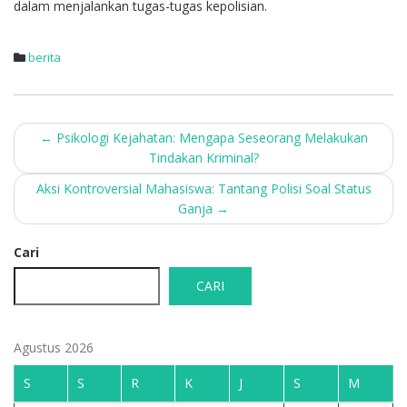
dalam menjalankan tugas-tugas kepolisian.
berita
Post
←
Psikologi Kejahatan: Mengapa Seseorang Melakukan
Tindakan Kriminal?
navigation
Aksi Kontroversial Mahasiswa: Tantang Polisi Soal Status
Ganja
→
Cari
CARI
Agustus 2026
S
S
R
K
J
S
M