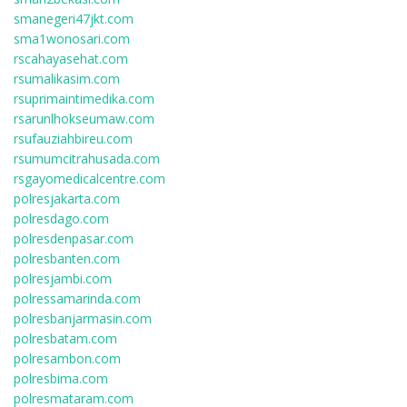
smanegeri47jkt.com
sma1wonosari.com
rscahayasehat.com
rsumalikasim.com
rsuprimaintimedika.com
rsarunlhokseumaw.com
rsufauziahbireu.com
rsumumcitrahusada.com
rsgayomedicalcentre.com
polresjakarta.com
polresdago.com
polresdenpasar.com
polresbanten.com
polresjambi.com
polressamarinda.com
polresbanjarmasin.com
polresbatam.com
polresambon.com
polresbima.com
polresmataram.com