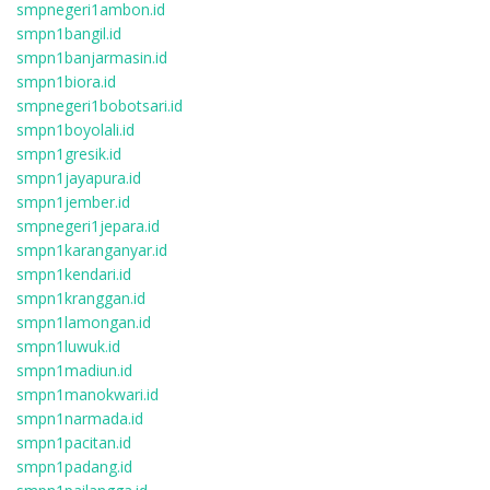
smpnegeri1ambon.id
smpn1bangil.id
smpn1banjarmasin.id
smpn1biora.id
smpnegeri1bobotsari.id
smpn1boyolali.id
smpn1gresik.id
smpn1jayapura.id
smpn1jember.id
smpnegeri1jepara.id
smpn1karanganyar.id
smpn1kendari.id
smpn1kranggan.id
smpn1lamongan.id
smpn1luwuk.id
smpn1madiun.id
smpn1manokwari.id
smpn1narmada.id
smpn1pacitan.id
smpn1padang.id