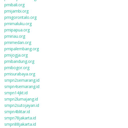
pmibali.org
pmijambi.org
pmigorontalo.org
pmimaluku.org
pmipapua.org
pmiriau.org
pmimedan.org
pmipalembang.org
pmijogja.org
pmibandung.org
pmibogor.org
pmisurabaya.org
smpn2semarang.id
smpn4semarang.id
smpn14jkt.id
smpn2lumajang.id
smpn2sutojayan.id
smpn4blitar.id
smpn78jakarta.id
smpn88jakarta.id