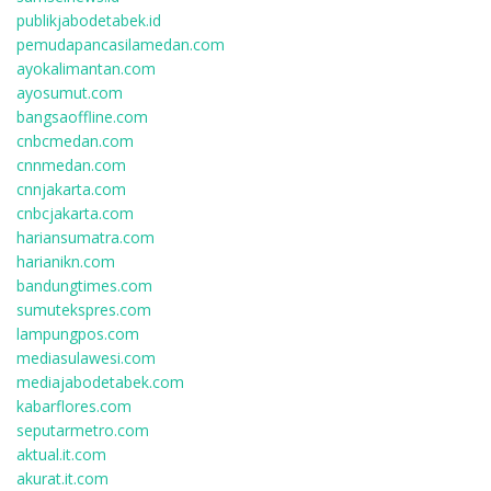
publikjabodetabek.id
pemudapancasilamedan.com
ayokalimantan.com
ayosumut.com
bangsaoffline.com
cnbcmedan.com
cnnmedan.com
cnnjakarta.com
cnbcjakarta.com
hariansumatra.com
harianikn.com
bandungtimes.com
sumutekspres.com
lampungpos.com
mediasulawesi.com
mediajabodetabek.com
kabarflores.com
seputarmetro.com
aktual.it.com
akurat.it.com