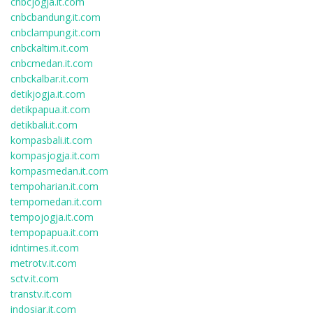
cnbcjogja.it.com
cnbcbandung.it.com
cnbclampung.it.com
cnbckaltim.it.com
cnbcmedan.it.com
cnbckalbar.it.com
detikjogja.it.com
detikpapua.it.com
detikbali.it.com
kompasbali.it.com
kompasjogja.it.com
kompasmedan.it.com
tempoharian.it.com
tempomedan.it.com
tempojogja.it.com
tempopapua.it.com
idntimes.it.com
metrotv.it.com
sctv.it.com
transtv.it.com
indosiar.it.com