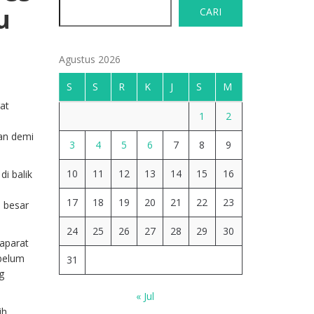
u
CARI
Agustus 2026
S
S
R
K
J
S
M
at
1
2
ian demi
3
4
5
6
7
8
9
10
11
12
13
14
15
16
di balik
17
18
19
20
21
22
23
a besar
24
25
26
27
28
29
30
 aparat
belum
31
g
« Jul
ih