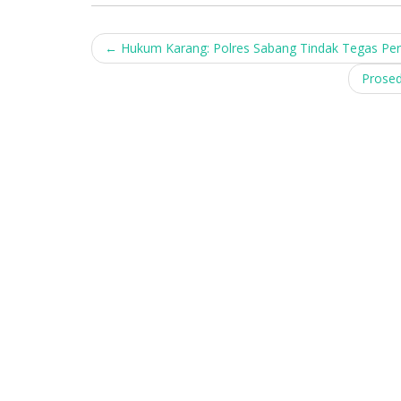
Post
←
Hukum Karang: Polres Sabang Tindak Tegas Pe
navigation
Prosed