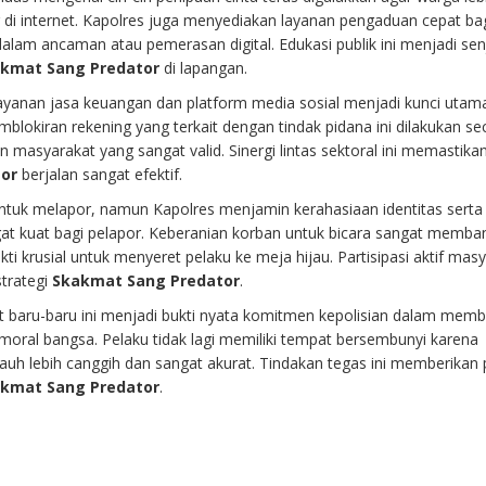
di internet. Kapolres juga menyediakan layanan pengaduan cepat ba
alam ancaman atau pemerasan digital. Edukasi publik ini menjadi sen
kmat Sang Predator
di lapangan.
ayanan jasa keuangan dan platform media sosial menjadi kunci utam
mblokiran rekening yang terkait dengan tindak pidana ini dilakukan se
n masyarakat yang sangat valid. Sinergi lintas sektoral ini memastik
or
berjalan sangat efektif.
tuk melapor, namun Kapolres menjamin kerahasiaan identitas serta
at kuat bagi pelapor. Keberanian korban untuk bicara sangat memba
i krusial untuk menyeret pelaku ke meja hijau. Partisipasi aktif mas
strategi
Skakmat Sang Predator
.
t baru-baru ini menjadi bukti nyata komitmen kepolisian dalam mem
moral bangsa. Pelaku tidak lagi memiliki tempat bersembunyi karena
i jauh lebih canggih dan sangat akurat. Tindakan tegas ini memberikan
kmat Sang Predator
.