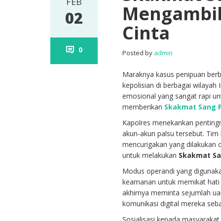
FEB
Mengambil
02
Cinta
0
Posted by
admin
Maraknya kasus penipuan berba
kepolisian di berbagai wilayah
emosional yang sangat rapi un
memberikan
Skakmat Sang 
Kapolres menekankan pentingnya 
akun-akun palsu tersebut. Tim
mencurigakan yang dilakukan ol
untuk melakukan
Skakmat Sa
Modus operandi yang digunakan 
keamanan untuk memikat hati
akhirnya meminta sejumlah ua
komunikasi digital mereka seb
Sosialisasi kepada masyarakat 