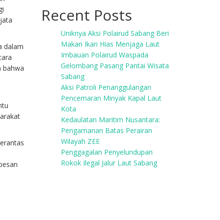
gi
Recent Posts
jata
Uniknya Aksi Polairud Sabang Beri
Makan Ikan Hias Menjaga Laut
a dalam
Imbauan Polairud Waspada
cara
Gelombang Pasang Pantai Wisata
an bahwa
Sabang
Aksi Patroli Penanggulangan
Pencemaran Minyak Kapal Laut
ntu
Kota
yarakat
Kedaulatan Maritim Nusantara:
Pengamanan Batas Perairan
Wilayah ZEE
berantas
Penggagalan Penyelundupan
Rokok Ilegal Jalur Laut Sabang
 pesan