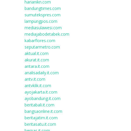
harianikn.com
bandungtimes.com
sumutekspres.com
lampungpos.com
mediasulawesi.com
mediajabodetabek.com
kabarflores.com
seputarmetro.com
aktual.it.com
akurat.it.com
antara.it.com
analisadaily.it.com
antv.it.com
antvklik.it.com
ayojakarta.it.com
ayobandung.it.com
beritabali.it.com
bangsaonline.it.com
beritajatim.it.com
beritasatu.it.com
bernas.it.com