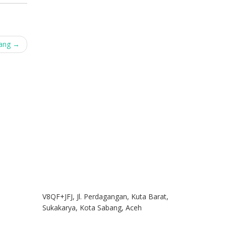
pang
→
V8QF+JFJ, Jl. Perdagangan, Kuta Barat,
Sukakarya, Kota Sabang, Aceh