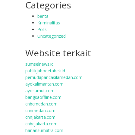
Categories
berita
Kriminalitas
Polisi
Uncategorized
Website terkait
sumselnews.id
publikjabodetabek.id
pemudapancasilamedan.com
ayokalimantan.com
ayosumut.com
bangsaoffline.com
cnbcmedan.com
cnnmedan.com
cnnjakarta.com
cnbcjakarta.com
hariansumatra.com