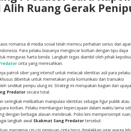
 Alih Ruang Gerak Penip
sis romansa di media sosial telah memicu perhatian serius dari apar
 Indonesia. Para pelaku biasanya mengincar korban dengan tipu daya
tuk menguras harta benda. Langkah tegas diambil oleh pihak kepolis
Predator
cinta yang meresahkan.
patroli siber yang intensif untuk melacak identitas asli para pelaku 
 khusus dibentuk untuk memetakan pola komunikasi dan transaksi
eh sindikat penipu ulung ini. Strategi ini merupakan bagian dari upay
ng Predator
secara total.
seringkali melibatkan manipulasi identitas sebagai figur publik atau
 para korban. Pelaku membangun kepercayaan dalam waktu lama se
ng dengan berbagai alasan mendesak. Polisi kini mempersempit ruan
agai langkah awal
Skakmat Sang Predator
tersebut.
luas mengenai ciri-ciri penipuan cinta terus digalakkan agar warga leb