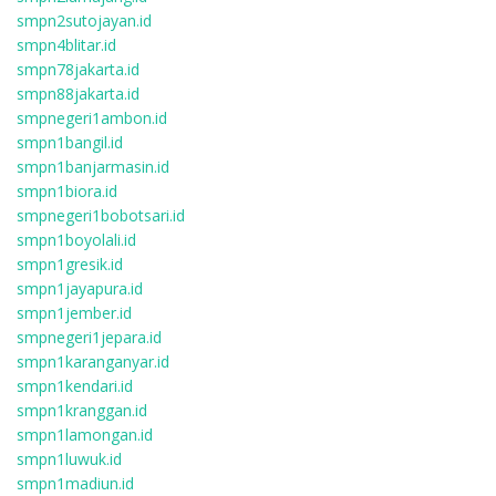
smpn2sutojayan.id
smpn4blitar.id
smpn78jakarta.id
smpn88jakarta.id
smpnegeri1ambon.id
smpn1bangil.id
smpn1banjarmasin.id
smpn1biora.id
smpnegeri1bobotsari.id
smpn1boyolali.id
smpn1gresik.id
smpn1jayapura.id
smpn1jember.id
smpnegeri1jepara.id
smpn1karanganyar.id
smpn1kendari.id
smpn1kranggan.id
smpn1lamongan.id
smpn1luwuk.id
smpn1madiun.id