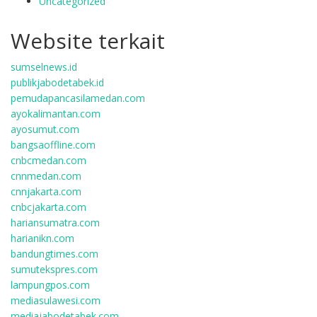
Uncategorized
Website terkait
sumselnews.id
publikjabodetabek.id
pemudapancasilamedan.com
ayokalimantan.com
ayosumut.com
bangsaoffline.com
cnbcmedan.com
cnnmedan.com
cnnjakarta.com
cnbcjakarta.com
hariansumatra.com
harianikn.com
bandungtimes.com
sumutekspres.com
lampungpos.com
mediasulawesi.com
mediajabodetabek.com