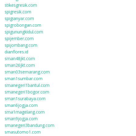
stikesgresik.com
spigresik.com
spigianyar.com
spigrobongan.com
spigunungkidul.com
spijember.com
spijombang.com
dianflores.id
sman48jkt.com
sman26jkt.com
sman03semarang.com
sman1sumbar.com
smanegeri1bantul.com
smanegeri1bogor.com
sman1surabaya.com
sman6jogja.com
sma1magelang.com
sman9jogja.com
smanegeri3bandung.com
smasutomo1.com