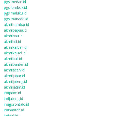
pgsimedan.id
pgsilombok.id
pgsimaluku.id
pgsimanado.id
akmilsumbar.id
akmilpapua.id
akmilriau.id
akmilntt.id
akmilkalbar.id
akmilkalsel.id
akmilbali.id
akmilbanten.id
akmilaceh.id
akmiljabar.id
akmiljateng.id
akmiljatim.id
imijatim.id
imijateng.id
imigorontalo.id
imibanten.id
imibali.id