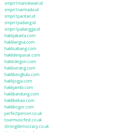
smpn1manokwari.id
smpn1narmada.id
smpn1pacitan.id
smpn1padang.id
smpn1pailangga.id
haklijakarta.com
haklilangsa.com
haklisabang.com
haklidenpasar.com
haklicilegon.com
hakliserang.com
haklibengkulu.com
haklijogja.com
haklijambi.com
haklibandung.com
haklibekasi.com
haklibogor.com
perfectperson.co.uk
tourmusicfest.co.uk
strongdemocracy.co.uk