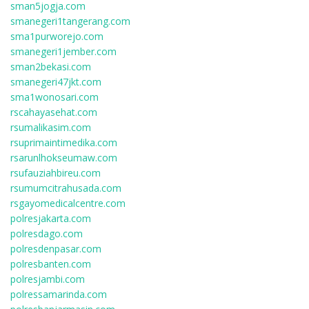
sman5jogja.com
smanegeri1tangerang.com
sma1purworejo.com
smanegeri1jember.com
sman2bekasi.com
smanegeri47jkt.com
sma1wonosari.com
rscahayasehat.com
rsumalikasim.com
rsuprimaintimedika.com
rsarunlhokseumaw.com
rsufauziahbireu.com
rsumumcitrahusada.com
rsgayomedicalcentre.com
polresjakarta.com
polresdago.com
polresdenpasar.com
polresbanten.com
polresjambi.com
polressamarinda.com