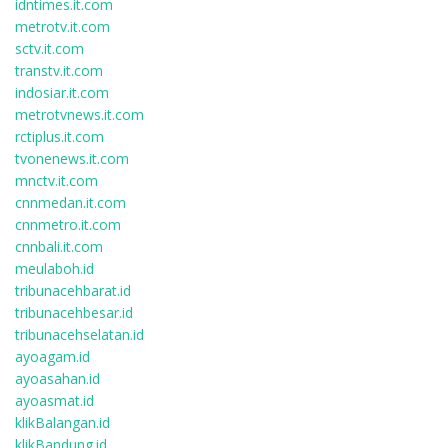
idntimes.it.com
metrotv.it.com
sctv.it.com
transtv.it.com
indosiar.it.com
metrotvnews.it.com
rctiplus.it.com
tvonenews.it.com
mnctv.it.com
cnnmedan.it.com
cnnmetro.it.com
cnnbali.it.com
meulaboh.id
tribunacehbarat.id
tribunacehbesar.id
tribunacehselatan.id
ayoagam.id
ayoasahan.id
ayoasmat.id
klikBalangan.id
klikBandung.id