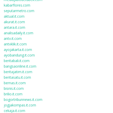
kabarflores.com
seputarmetro.com
aktual.it.com
akurat.it.com
antara.it.com
analisadaily.it.com
antv.it.com
antvklik.it.com
ayojakarta.it.com
ayobandung.it.com
beritabali.it.com
bangsaonline.it.com
beritajatim.it.com
beritasatu.it.com
bernas.it.com
bisnis.it.com
brilio.it.com
bogortribunnews.it.com
jogjakompas.it.com
cekaja.it.com