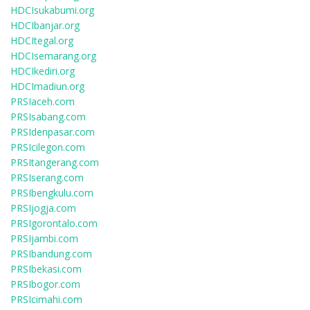
HDCIsukabumi.org
HDCIbanjar.org
HDCItegal.org
HDCIsemarang.org
HDCIkediri.org
HDCImadiun.org
PRSIaceh.com
PRSIsabang.com
PRSIdenpasar.com
PRSIcilegon.com
PRSItangerang.com
PRSIserang.com
PRSIbengkulu.com
PRSIjogja.com
PRSIgorontalo.com
PRSIjambi.com
PRSIbandung.com
PRSIbekasi.com
PRSIbogor.com
PRSIcimahi.com