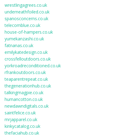
wrestlingagrees.co.uk
underneathfoiled.co.uk
spanosconcerns.co.uk
telecomblue.co.uk
house-of-hampers.co.uk
yumekanzashi.co.uk
fatnanas.co.uk
emilykatedesign.co.uk
crossfelloutdoors.co.uk
yorkroadreconditioned.co.uk
rfrankoutdoors.co.uk
teaparentrepeat.co.uk
thegenerationhub.co.uk
talkingmagpie.co.uk
humancotton.co.uk
newdawndigitals.co.uk
saintfelice.co.uk
mrjapparel.co.uk
kinkycatalog.co.uk
thefaciahub.co.uk