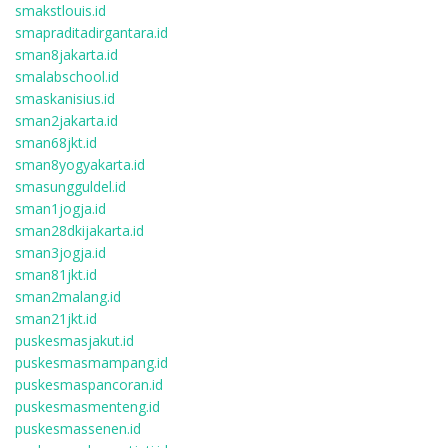
smakstlouis.id
smapraditadirgantara.id
sman8jakarta.id
smalabschool.id
smaskanisius.id
sman2jakarta.id
sman68jkt.id
sman8yogyakarta.id
smasungguldel.id
sman1jogja.id
sman28dkijakarta.id
sman3jogja.id
sman81jkt.id
sman2malang.id
sman21jkt.id
puskesmasjakut.id
puskesmasmampang.id
puskesmaspancoran.id
puskesmasmenteng.id
puskesmassenen.id