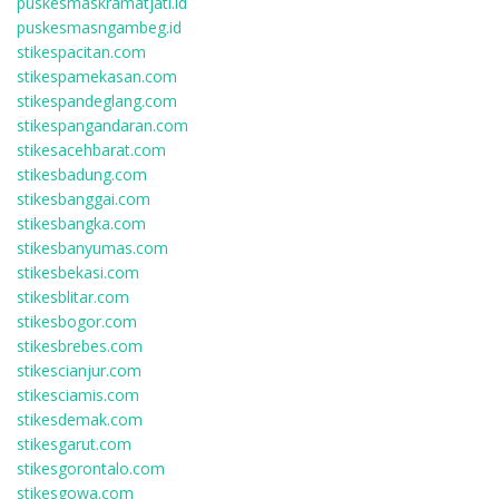
puskesmaskramatjati.id
puskesmasngambeg.id
stikespacitan.com
stikespamekasan.com
stikespandeglang.com
stikespangandaran.com
stikesacehbarat.com
stikesbadung.com
stikesbanggai.com
stikesbangka.com
stikesbanyumas.com
stikesbekasi.com
stikesblitar.com
stikesbogor.com
stikesbrebes.com
stikescianjur.com
stikesciamis.com
stikesdemak.com
stikesgarut.com
stikesgorontalo.com
stikesgowa.com