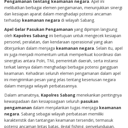
Pengamanan tentang keamanan negara
. Apel ini
melibatkan berbagai elemen pengamanan, menunjukkan sinergi
dan kesiapan aparat dalam menghadapi potensi ancaman
terhadap
keamanan negara
di wilayah Sabang.
Apel Gelar Pasukan Pengamanan
yang dipimpin langsung
oleh
Kapolres Sabang
ini bertujuan untuk mengecek kesiapan
personel, peralatan, dan kendaraan operasional yang akan
diterjunkan dalam menjaga
keamanan negara
. Selain itu, apel
ini juga menjadi momentum untuk memperkuat koordinasi dan
sinergitas antara Polri, TNI, pemerintah daerah, serta instansi
terkait lainnya dalam menghadapi berbagai potensi gangguan
keamanan. Kehadiran seluruh elemen pengamanan dalam apel
ini mengirimkan pesan yang jelas tentang keseriusan negara
dalam menjaga wilayah perbatasannya.
Dalam amanatnya,
Kapolres Sabang
menekankan pentingnya
kewaspadaan dan kesiapsiagaan seluruh
pasukan
pengamanan
dalam menjalankan tugas menjaga
keamanan
negara
. Sabang sebagai wilayah perbatasan memiliki
karakteristik dan tantangan keamanan tersendiri, termasuk
potensi ancaman lintas batas, ilegal fishing, penyelundupan,