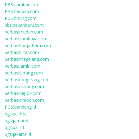
PBSIsumbar.com
PBSIbaubau.com
PBSIbitung.com
pbsipekanbaru.com
perbasimedan.com
perbasisurabaya.com
perbasibanjarbaru.com
perbasiblitar.com
perbasimagelang.com
perbasijambi.com
perbasiserang.com
perbasitangerang.com
perbasimalang.com
perbasidepok.com
perbasicirebon.com
PGSIbandung.id
pgsiaceh.id
pgsijambi.id
pgsibali.id
pgsijakarta.id