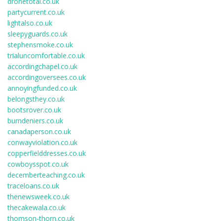
dronetotal.co.uk
partycurrent.co.uk
lightalso.co.uk
sleepyguards.co.uk
stephensmoke.co.uk
trialuncomfortable.co.uk
accordingchapel.co.uk
accordingoversees.co.uk
annoyingfunded.co.uk
belongsthey.co.uk
bootsrover.co.uk
burndeniers.co.uk
canadaperson.co.uk
conwayviolation.co.uk
copperfielddresses.co.uk
cowboysspot.co.uk
decemberteaching.co.uk
traceloans.co.uk
thenewsweek.co.uk
thecakewala.co.uk
thomson-thorn.co.uk