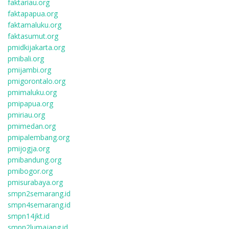
faktariau.org
faktapapua.org
faktamaluku.org
faktasumut.org
pmidkijakarta.org
pmibali.org
pmijambi.org
pmigorontalo.org
pmimaluku.org
pmipapua.org
pmiriau.org
pmimedan.org
pmipalembang.org
pmijogja.org
pmibandung.org
pmibogor.org
pmisurabaya.org
smpn2semarang.id
smpn4semarang.id
smpn14jkt.id
smpn2lumajang.id