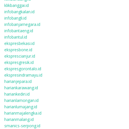
klikbanggai.id
infobangkalan.id
infobangli.id
infobanjarnegara.id
infobantaeng.id
infobantul.id
ekspresbekasi.id
ekspresbone.id
eksprescianjur.id
ekspresgresik.id
ekspresgorontalo.id
ekspresindramayu.id
harianjepara.id
hariankarawang.id
hariankediri.id
harianlamongan.id
harianlumajang.id
harianmajalengka.id
harianmalang.id
smanics-serpong.id