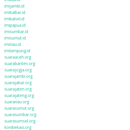
imijambi.id
imikalbar.id
imikalsel.id
imipapua.id
imisumbar.id
imisumut.id
imiriau.id
imilampung.id
suaraaceh.org
suarabanten.org
suarajogja.org
suarajambi.org
suarajabar.org
suarajatim.org
suarajateng.org
suarariau.org
suarasumut.org
suarasumbar.org
suarasumsel.org
konibekasi.org