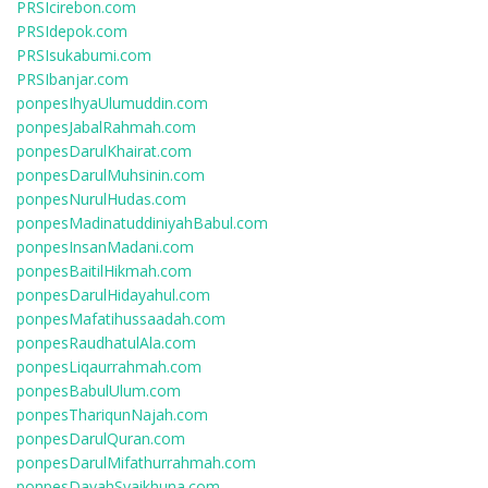
PRSIcirebon.com
PRSIdepok.com
PRSIsukabumi.com
PRSIbanjar.com
ponpesIhyaUlumuddin.com
ponpesJabalRahmah.com
ponpesDarulKhairat.com
ponpesDarulMuhsinin.com
ponpesNurulHudas.com
ponpesMadinatuddiniyahBabul.com
ponpesInsanMadani.com
ponpesBaitilHikmah.com
ponpesDarulHidayahul.com
ponpesMafatihussaadah.com
ponpesRaudhatulAla.com
ponpesLiqaurrahmah.com
ponpesBabulUlum.com
ponpesThariqunNajah.com
ponpesDarulQuran.com
ponpesDarulMifathurrahmah.com
ponpesDayahSyaikhuna.com