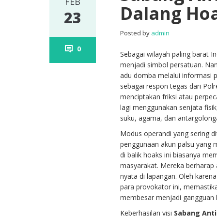
FEB
Dalang Ho
23
Posted by
admin
0
Sebagai wilayah paling barat In
menjadi simbol persatuan. Namun
adu domba melalui informasi p
sebagai respon tegas dari Po
menciptakan friksi atau perpe
lagi menggunakan senjata fisi
suku, agama, dan antargolong
Modus operandi yang sering 
penggunaan akun palsu yang m
di balik hoaks ini biasanya m
masyarakat. Mereka berharap a
nyata di lapangan. Oleh karena 
para provokator ini, memasti
membesar menjadi gangguan k
Keberhasilan visi
Sabang Anti