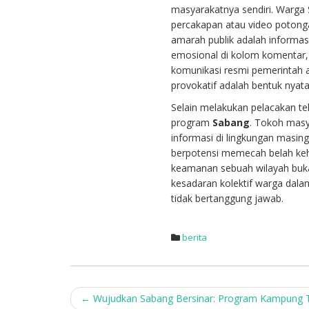
masyarakatnya sendiri. Warga
percakapan atau video potongan
amarah publik adalah informas
emosional di kolom komentar, 
komunikasi resmi pemerintah a
provokatif adalah bentuk nyata
Selain melakukan pelacakan te
program
Sabang
. Tokoh masy
informasi di lingkungan masing
berpotensi memecah belah keha
keamanan sebuah wilayah bukan
kesadaran kolektif warga dala
tidak bertanggung jawab.
berita
Post
←
Wujudkan Sabang Bersinar: Program Kampung 