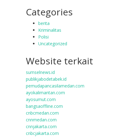
Categories
berita
Kriminalitas
Polisi
Uncategorized
Website terkait
sumselnews.id
publikjabodetabek.id
pemudapancasilamedan.com
ayokalimantan.com
ayosumut.com
bangsaoffline.com
cnbcmedan.com
cnnmedan.com
cnnjakarta.com
cnbcjakarta.com