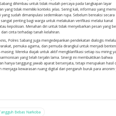
 Sabang dihimbau untuk tidak mudah percaya pada tangkapan layar
 yang tidak memiliki konteks jelas. Sering kali, informasi yang mem
i yang sudah dimanipulasi sedemikian rupa. Sebelum bereaksi secara
sangat penting bagi warga untuk melakukan verifikasi melalui kanal
tau kepolisian. Menahan diri untuk tidak menyebarkan pesan yang b
 dari cinta terhadap tanah kelahiran.
knis, Polres Sabang juga mengedepankan pendekatan dialogis melalu
arakat, pemuka agama, dan pemuda dirangkul untuk menjadi bente
-masing. Mereka diajak untuk aktif mengklarifikasi setiap isu miring y
rmonisan yang telah terjalin lama. Sinergi ini membuktikan bahwa
 hanya tanggung jawab aparat bersenjata, tetapi merupakan hasil d
m menjaga kewarasan ruang digital dari pengaruh buruk para anonim
Tangguh Bebas Narkoba