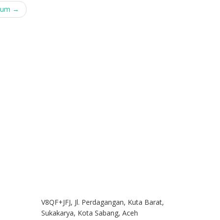
Umum
→
V8QF+JFJ, Jl. Perdagangan, Kuta Barat,
Sukakarya, Kota Sabang, Aceh