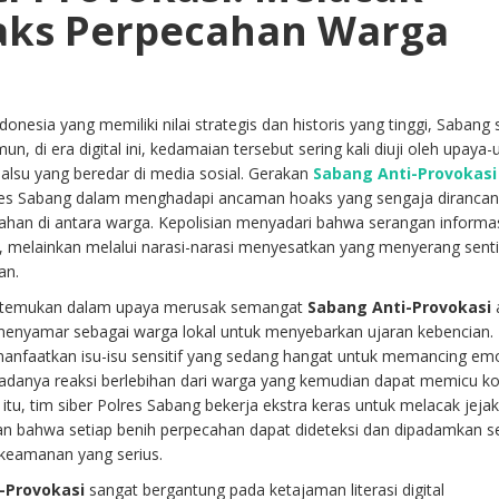
aks Perpecahan Warga
donesia yang memiliki nilai strategis dan historis yang tinggi, Sabang 
, di era digital ini, kedamaian tersebut sering kali diuji oleh upaya
alsu yang beredar di media sosial. Gerakan
Sabang Anti-Provokasi
lres Sabang dalam menghadapi ancaman hoaks yang sengaja dirancan
cahan di antara warga. Kepolisian menyadari bahwa serangan informas
k, melainkan melalui narasi-narasi menyesatkan yang menyerang sen
an.
ditemukan dalam upaya merusak semangat
Sabang Anti-Provokasi
enyamar sebagai warga lokal untuk menyebarkan ujaran kebencian.
emanfaatkan isu-isu sensitif yang sedang hangat untuk memancing em
danya reaksi berlebihan dari warga yang kemudian dapat memicu kon
itu, tim siber Polres Sabang bekerja ekstra keras untuk melacak jejak 
kan bahwa setiap benih perpecahan dapat dideteksi dan dipadamkan 
eamanan yang serius.
-Provokasi
sangat bergantung pada ketajaman literasi digital