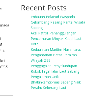
Recent Posts
icu
Imbauan Polairud Waspada
Gelombang Pasang Pantai Wisata
ernada
Sabang
Aksi Patroli Penanggulangan
i
Pencemaran Minyak Kapal Laut
ng
Kota
ang
Kedaulatan Maritim Nusantara:
Pengamanan Batas Perairan
ari
Wilayah ZEE
 yang
Penggagalan Penyelundupan
Rokok Ilegal Jalur Laut Sabang
Pengalaman Unik
Bhabinkamtibmas Sabang Naik
Perahu Seberang Laut