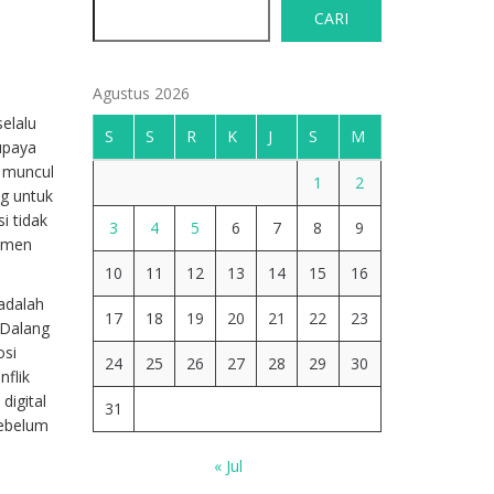
CARI
Agustus 2026
selalu
S
S
R
K
J
S
M
-upaya
muncul
1
2
g untuk
i tidak
3
4
5
6
7
8
9
timen
10
11
12
13
14
15
16
adalah
17
18
19
20
21
22
23
 Dalang
osi
24
25
26
27
28
29
30
flik
digital
31
sebelum
« Jul