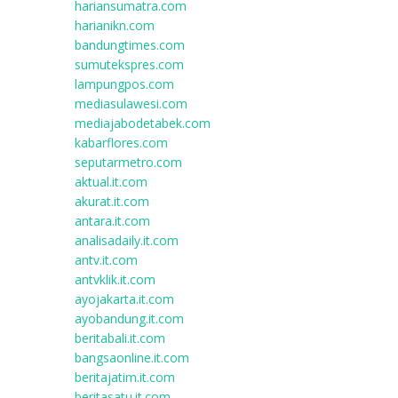
hariansumatra.com
harianikn.com
bandungtimes.com
sumutekspres.com
lampungpos.com
mediasulawesi.com
mediajabodetabek.com
kabarflores.com
seputarmetro.com
aktual.it.com
akurat.it.com
antara.it.com
analisadaily.it.com
antv.it.com
antvklik.it.com
ayojakarta.it.com
ayobandung.it.com
beritabali.it.com
bangsaonline.it.com
beritajatim.it.com
beritasatu.it.com