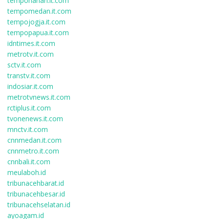
tempoharian.it.com
tempomedan.it.com
tempojogja.it.com
tempopapua.it.com
idntimes.it.com
metrotv.it.com
sctv.it.com
transtv.it.com
indosiar.it.com
metrotvnews.it.com
rctiplus.it.com
tvonenews.it.com
mnctv.it.com
cnnmedan.it.com
cnnmetro.it.com
cnnbali.it.com
meulaboh.id
tribunacehbarat.id
tribunacehbesar.id
tribunacehselatan.id
ayoagam.id