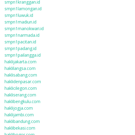
smpn1kranggan.id
smpn1lamongan.id
smpn1luwuk.id
smpn1madiun.id
smpn1manokwari.id
smpn1narmada.id
smpn1pacitan.id
smpn1padang.id
smpn1pailangga.id
haklijakarta.com
haklilangsa.com
haklisabang.com
haklidenpasar.com
haklicilegon.com
hakliserang.com
haklibengkulu.com
haklijogja.com
haklijambi.com
haklibandung.com
haklibekasi.com
haklibogor.com