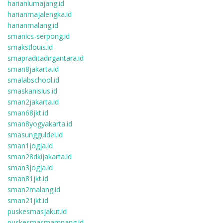
harianlumajang.id
harianmajalengka.id
harianmalang.id
smanics-serpong.id
smakstlouis.id
smapraditadirgantara.id
sman8jakarta.id
smalabschool.id
smaskanisius.id
sman2jakarta.id
sman68jkt.id
sman8yogyakarta.id
smasungguldel.id
sman1jogja.id
sman28dkijakarta.id
sman3jogja.id
sman81jkt.id
sman2malang.id
sman21jkt.id
puskesmasjakut.id
puskesmasmampang.id