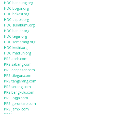
HDCIbandung.org
HDCIbogor.org
HDCIbekasi.org
HDCIdepok.org
HDCIsukabumi.org
HDCIbanjar.org
HDCItegal.org
HDCIsemarang.org
HDCIkediri.org
HDCImadiun.org
PRSIaceh.com
PRSIsabang.com
PRSIdenpasar.com
PRSIcilegon.com
PRSItangerang.com
PRSIserang.com
PRSIbengkulu.com
PRSIjogja.com
PRSIgorontalo.com
PRSIjambi.com