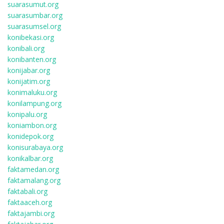
suarasumut.org
suarasumbar.org
suarasumsel.org
konibekasi.org
konibali.org
konibanten.org
konijabar.org
konijatim.org
konimaluku.org
konilampung.org
konipalu.org
koniambon.org
konidepok.org
konisurabaya.org
konikalbar.org
faktamedan.org
faktamalang.org
faktabali.org
faktaaceh.org
faktajambi.org