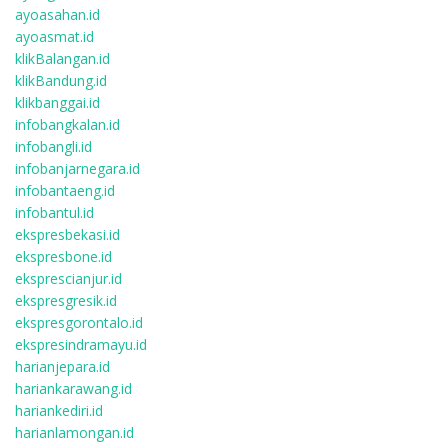
ayoasahan.id
ayoasmat.id
klikBalangan.id
klikBandung.id
klikbanggai.id
infobangkalan.id
infobangli.id
infobanjarnegara.id
infobantaeng.id
infobantul.id
ekspresbekasi.id
ekspresbone.id
eksprescianjur.id
ekspresgresik.id
ekspresgorontalo.id
ekspresindramayu.id
harianjepara.id
hariankarawang.id
hariankediri.id
harianlamongan.id