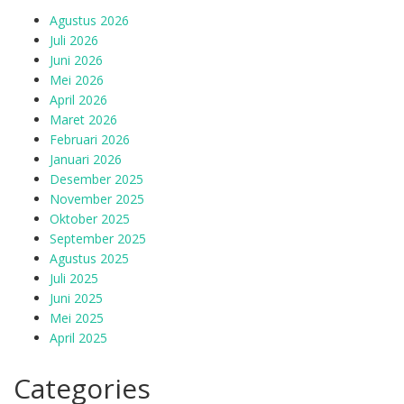
Agustus 2026
Juli 2026
Juni 2026
Mei 2026
April 2026
Maret 2026
Februari 2026
Januari 2026
Desember 2025
November 2025
Oktober 2025
September 2025
Agustus 2025
Juli 2025
Juni 2025
Mei 2025
April 2025
Categories