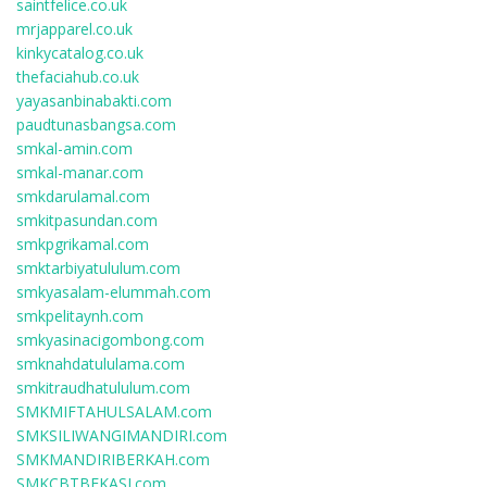
saintfelice.co.uk
mrjapparel.co.uk
kinkycatalog.co.uk
thefaciahub.co.uk
yayasanbinabakti.com
paudtunasbangsa.com
smkal-amin.com
smkal-manar.com
smkdarulamal.com
smkitpasundan.com
smkpgrikamal.com
smktarbiyatululum.com
smkyasalam-elummah.com
smkpelitaynh.com
smkyasinacigombong.com
smknahdatululama.com
smkitraudhatululum.com
SMKMIFTAHULSALAM.com
SMKSILIWANGIMANDIRI.com
SMKMANDIRIBERKAH.com
SMKCBTBEKASI.com