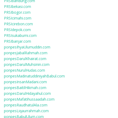
PRSIbandung.com
PRSIbekasi.com
PRSIbogor.com
PRSIcimahi.com
PRSIcirebon.com
PRSIdepok.com
PRSIsukabumi.com
PRSIbanjar.com
ponpesIhyaUlumuddin.com
ponpesJabalRahmah.com
ponpesDarulKhairat.com
ponpesDarulMuhsinin.com
ponpesNurulHudas.com
ponpesMadinatuddiniyahBabul.com
ponpesInsanMadani.com
ponpesBaitilHikmah.com
ponpesDarulHidayahul.com
ponpesMafatihussaadah.com
ponpesRaudhatulAla.com
ponpesLiqaurrahmah.com
ponpesBabulUlum.com