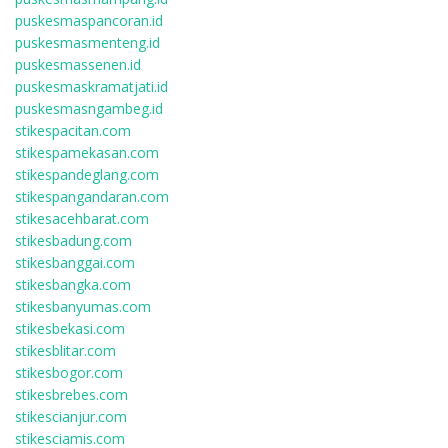
puskesmaspancoran.id
puskesmasmenteng.id
puskesmassenen.id
puskesmaskramatjati.id
puskesmasngambeg.id
stikespacitan.com
stikespamekasan.com
stikespandeglang.com
stikespangandaran.com
stikesacehbarat.com
stikesbadung.com
stikesbanggai.com
stikesbangka.com
stikesbanyumas.com
stikesbekasi.com
stikesblitar.com
stikesbogor.com
stikesbrebes.com
stikescianjur.com
stikesciamis.com