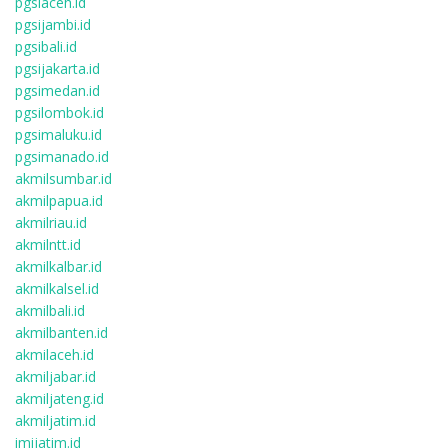
pgsiaceh.id
pgsijambi.id
pgsibali.id
pgsijakarta.id
pgsimedan.id
pgsilombok.id
pgsimaluku.id
pgsimanado.id
akmilsumbar.id
akmilpapua.id
akmilriau.id
akmilntt.id
akmilkalbar.id
akmilkalsel.id
akmilbali.id
akmilbanten.id
akmilaceh.id
akmiljabar.id
akmiljateng.id
akmiljatim.id
imijatim.id