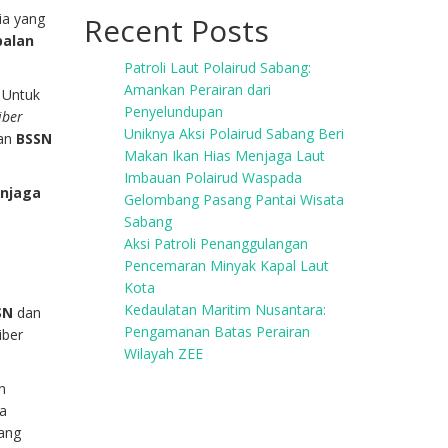
a yang
Recent Posts
balan
Patroli Laut Polairud Sabang:
Amankan Perairan dari
 Untuk
Penyelundupan
iber
Uniknya Aksi Polairud Sabang Beri
kan
BSSN
Makan Ikan Hias Menjaga Laut
Imbauan Polairud Waspada
njaga
Gelombang Pasang Pantai Wisata
h
Sabang
Aksi Patroli Penanggulangan
Pencemaran Minyak Kapal Laut
Kota
Kedaulatan Maritim Nusantara:
SN
dan
Pengamanan Batas Perairan
iber
Wilayah ZEE
n
ra
yang