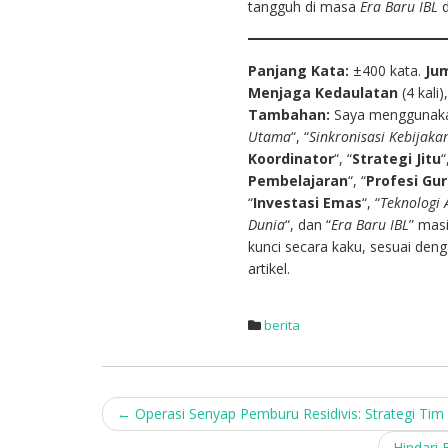
tangguh di masa
Era Baru IBL
d
Panjang Kata:
±400 kata.
Ju
Menjaga Kedaulatan
(4 kali)
Tambahan:
Saya menggunaka
Utama
“, “
Sinkronisasi Kebijaka
Koordinator
“, “
Strategi Jitu
“
Pembelajaran
“, “
Profesi Gu
“
Investasi Emas
“, “
Teknologi 
Dunia
“, dan “
Era Baru IBL
” mas
kunci secara kaku, sesuai den
artikel.
berita
Post
←
Operasi Senyap Pemburu Residivis: Strategi Ti
Hindari 