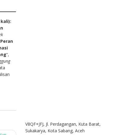
kali):
an
ek
“
Peran
masi
ang
“,
ggung
ata
lisan
V8QF+JFJ, Jl. Perdagangan, Kuta Barat,
Sukakarya, Kota Sabang, Aceh
alan
→