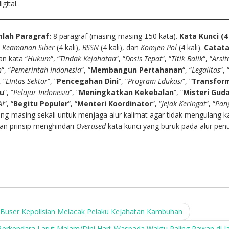
igital.
mlah Paragraf:
8 paragraf (masing-masing ±50 kata).
Kata Kunci (4 
,
Keamanan Siber
(4 kali),
BSSN
(4 kali), dan
Komjen Pol
(4 kali).
Catat
n kata “
Hukum
“, “
Tindak Kejahatan
“, “
Dosis Tepat
“, “
Titik Balik
“, “
Arsit
n
“, “
Pemerintah Indonesia
“, “
Membangun Pertahanan
“, “
Legalitas
“, 
, “
LIntas Sektor
“, “
Pencegahan Dini
“, “
Program Edukasi
“, “
Transfor
ru
“, “
Pelajar Indonesia
“, “
Meningkatkan Kekebalan
“, “
Misteri Gud
AI
“, “
Begitu Populer
“, “
Menteri Koordinator
“, “
Jejak Keringat
“, “
Pan
ing-masing sekali untuk menjaga alur kalimat agar tidak mengulang k
gan prinsip menghindari
Overused
kata kunci yang buruk pada alur penu
m Buser Kepolisian Melacak Pelaku Kejahatan Kambuhan
Berkendara Larut Malam/Dini Hari: Waspada Waktu Paling Rawan di J