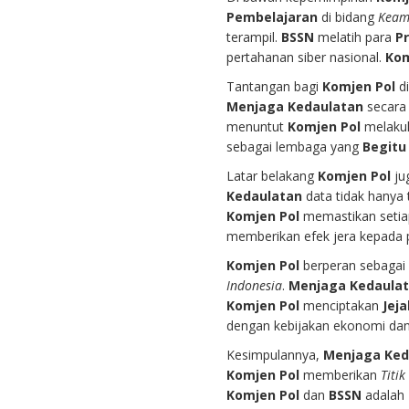
Pembelajaran
di bidang
Keam
terampil.
BSSN
melatih para
P
pertahanan siber nasional.
Kom
Tantangan bagi
Komjen Pol
d
Menjaga Kedaulatan
secara 
menuntut
Komjen Pol
melaku
sebagai lembaga yang
Begitu
Latar belakang
Komjen Pol
ju
Kedaulatan
data tidak hanya 
Komjen Pol
memastikan seti
memberikan efek jera kepada 
Komjen Pol
berperan sebaga
Indonesia
.
Menjaga Kedaula
Komjen Pol
menciptakan
Jej
dengan kebijakan ekonomi dan
Kesimpulannya,
Menjaga Ked
Komjen Pol
memberikan
Titik
Komjen Pol
dan
BSSN
adalah