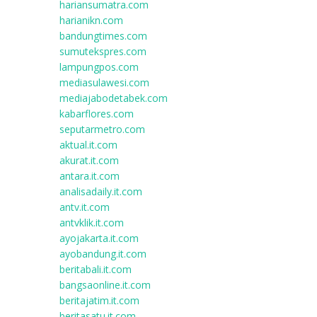
hariansumatra.com
harianikn.com
bandungtimes.com
sumutekspres.com
lampungpos.com
mediasulawesi.com
mediajabodetabek.com
kabarflores.com
seputarmetro.com
aktual.it.com
akurat.it.com
antara.it.com
analisadaily.it.com
antv.it.com
antvklik.it.com
ayojakarta.it.com
ayobandung.it.com
beritabali.it.com
bangsaonline.it.com
beritajatim.it.com
beritasatu.it.com