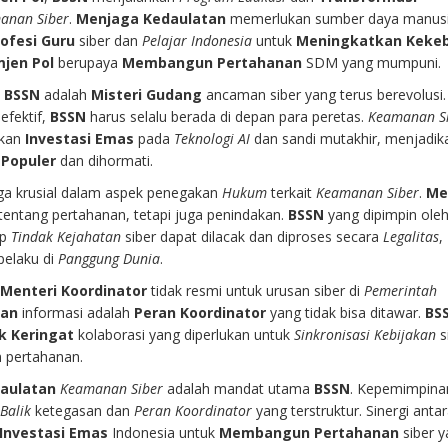
anan Siber
.
Menjaga Kedaulatan
memerlukan sumber daya manusi
rofesi Guru
siber dan
Pelajar Indonesia
untuk
Meningkatkan Keke
jen Pol
berupaya
Membangun Pertahanan
SDM yang mumpuni.
i
BSSN
adalah
Misteri Gudang
ancaman siber yang terus berevolusi.
efektif,
BSSN
harus selalu berada di depan para peretas.
Keamanan S
kan
Investasi Emas
pada
Teknologi AI
dan sandi mutakhir, menjadi
 Populer
dan dihormati.
ga krusial dalam aspek penegakan
Hukum
terkait
Keamanan Siber
.
Me
tentang pertahanan, tetapi juga penindakan.
BSSN
yang dipimpin ole
ap
Tindak Kejahatan
siber dapat dilacak dan diproses secara
Legalitas
,
pelaku di
Panggung Dunia
.
i
Menteri Koordinator
tidak resmi untuk urusan siber di
Pemerintah
tan
informasi adalah
Peran Koordinator
yang tidak bisa ditawar.
BS
ak Keringat
kolaborasi yang diperlukan untuk
Sinkronisasi Kebijakan
s
 pertahanan.
aulatan
Keamanan Siber
adalah mandat utama
BSSN
. Kepemimpina
 Balik
ketegasan dan
Peran Koordinator
yang terstruktur. Sinergi anta
Investasi Emas
Indonesia untuk
Membangun Pertahanan
siber 