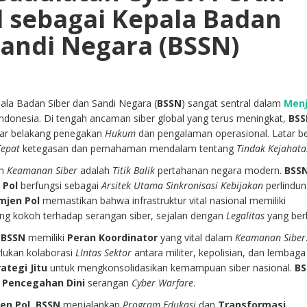
 sebagai Kepala Badan
Sandi Negara (BSSN)
ala Badan Siber dan Sandi Negara (
BSSN
) sangat sentral dalam
Men
ndonesia. Di tengah ancaman siber global yang terus meningkat,
BS
tar belakang penegakan
Hukum
dan pengalaman operasional. Latar b
Tepat
ketegasan dan pemahaman mendalam tentang
Tindak Kejahat
ah
Keamanan Siber
adalah
Titik Balik
pertahanan negara modern.
BSS
 Pol
berfungsi sebagai
Arsitek Utama
Sinkronisasi Kebijakan
perlindu
mjen Pol
memastikan bahwa infrastruktur vital nasional memiliki
ng kokoh terhadap serangan siber, sejalan dengan
Legalitas
yang berl
n
BSSN
memiliki
Peran Koordinator
yang vital dalam
Keamanan Siber
ukan kolaborasi
LIntas Sektor
antara militer, kepolisian, dan lembaga 
rategi Jitu
untuk mengkonsolidasikan kemampuan siber nasional.
B
m
Pencegahan Dini
serangan
Cyber Warfare
.
en Pol
,
BSSN
menjalankan
Program Edukasi
dan
Transformasi