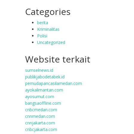
Categories
berita
Kriminalitas
Polisi
Uncategorized
Website terkait
sumselnews.id
publikjabodetabek.id
pemudapancasilamedan.com
ayokalimantan.com
ayosumut.com
bangsaoffline.com
cnbcmedan.com
cnnmedan.com
cnnjakarta.com
cnbcjakarta.com