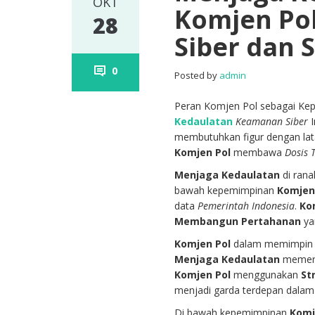
OKT
Komjen Pol
28
Siber dan 
0
Posted by
admin
Peran Komjen Pol sebagai Kep
Kedaulatan
Keamanan Siber
I
membutuhkan figur dengan la
Komjen Pol
membawa
Dosis 
Menjaga Kedaulatan
di ran
bawah kepemimpinan
Komjen
data
Pemerintah Indonesia
.
Ko
Membangun Pertahanan
ya
Komjen Pol
dalam memimpi
Menjaga Kedaulatan
memerl
Komjen Pol
menggunakan
St
menjadi garda terdepan dala
Di bawah kepemimpinan
Komj