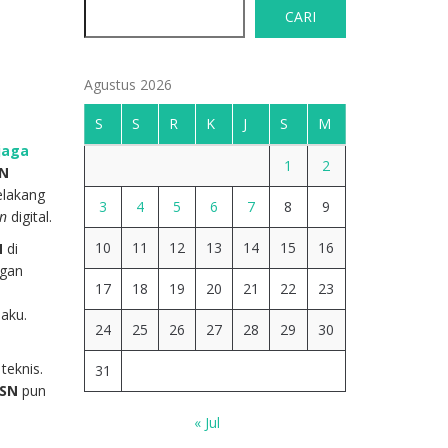
CARI
Agustus 2026
S
S
R
K
J
S
M
jaga
1
2
SN
elakang
3
4
5
6
7
8
9
an
digital.
10
11
12
13
14
15
16
N
di
ngan
17
18
19
20
21
22
23
aku.
24
25
26
27
28
29
30
.
teknis.
31
SSN
pun
« Jul