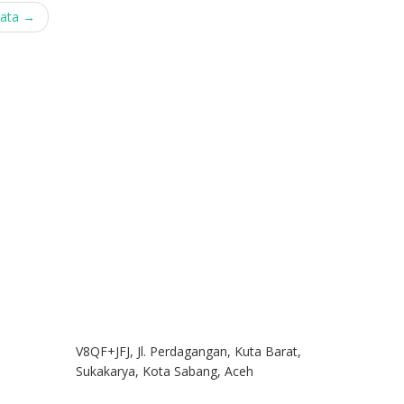
sata
→
V8QF+JFJ, Jl. Perdagangan, Kuta Barat,
Sukakarya, Kota Sabang, Aceh