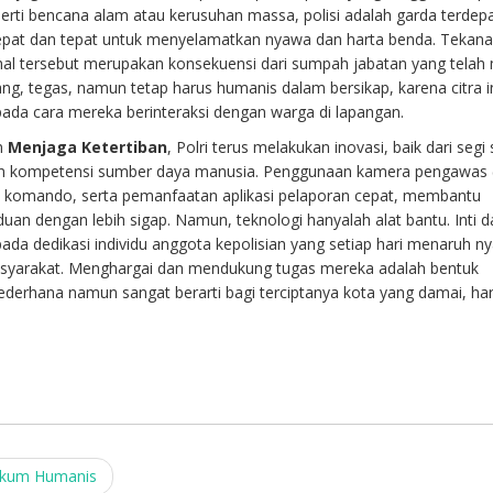
seperti bencana alam atau kerusuhan massa, polisi adalah garda terde
pat dan tepat untuk menyelamatkan nyawa dan harta benda. Tekana
 hal tersebut merupakan konsekuensi dari sumpah jabatan yang telah
ng, tegas, namun tetap harus humanis dalam bersikap, karena citra in
pada cara mereka berinteraksi dengan warga di lapangan.
n
Menjaga Ketertiban
, Polri terus melakukan inovasi, baik dari segi
n kompetensi sumber daya manusia. Penggunaan kamera pengawas 
at komando, serta pemanfaatan aplikasi pelaporan cepat, membantu
uan dengan lebih sigap. Namun, teknologi hanyalah alat bantu. Inti d
k pada dedikasi individu anggota kepolisian yang setiap hari menaruh 
asyarakat. Menghargai dan mendukung tugas mereka adalah bentuk
 sederhana namun sangat berarti bagi terciptanya kota yang damai, ha
ukum Humanis