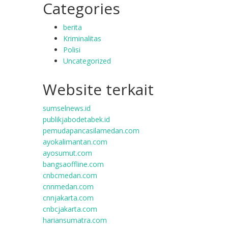
Categories
berita
Kriminalitas
Polisi
Uncategorized
Website terkait
sumselnews.id
publikjabodetabek.id
pemudapancasilamedan.com
ayokalimantan.com
ayosumut.com
bangsaoffline.com
cnbcmedan.com
cnnmedan.com
cnnjakarta.com
cnbcjakarta.com
hariansumatra.com