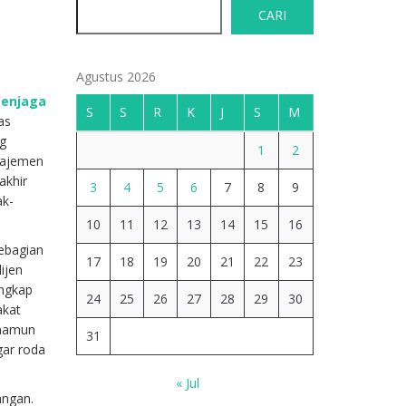
CARI
Agustus 2026
enjaga
S
S
R
K
J
S
M
as
ng
1
2
anajemen
akhir
3
4
5
6
7
8
9
ak-
10
11
12
13
14
15
16
sebagian
17
18
19
20
21
22
23
lijen
ungkap
24
25
26
27
28
29
30
akat
 namun
31
gar roda
« Jul
angan.