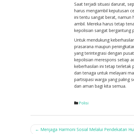
Saat terjadi situasi darurat, 
harus mengambil keputusan ce
ini tentu sangat berat, namun
ambil. Mereka harus tetap tena
kepolisian sangat bergantung 
Untuk mendukung keberhasila
prasarana maupun peningkata
yang terintegrasi dengan pus
kepolisian merespons setiap ad
keberhasilan ini tetap terleta
dan tenaga untuk melayani m
partisipasi warga yang paling
dan aman bagi kita semua.
Polisi
Post
←
Menjaga Harmoni Sosial Melalui Pendekatan H