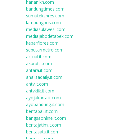
harianikn.com
bandungtimes.com
sumutekspres.com
lampungpos.com
mediasulawesi.com
mediajabodetabek.com
kabarflores.com
seputarmetro.com
aktual.it.com
akurat.it.com
antara.it.com
analisadaily.it.com
antv.it.com
antvklik.it.com
ayojakarta.it.com
ayobandung.it.com
beritabali.it.com
bangsaonline.it.com
beritajatim.it.com
beritasatu.it.com
bernas.it.com