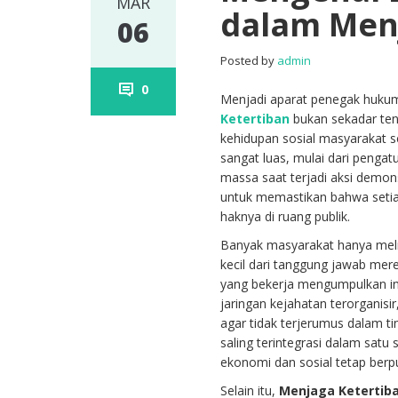
MAR
dalam Menj
06
Posted by
admin
0
Menjadi aparat penegak hukum 
Ketertiban
bukan sekadar ten
kehidupan sosial masyarakat s
sangat luas, mulai dari penga
massa saat terjadi aksi demons
untuk memastikan bahwa setiap
haknya di ruang publik.
Banyak masyarakat hanya melih
kecil dari tanggung jawab me
yang bekerja mengumpulkan in
jaringan kejahatan terorganis
agar tidak terjerumus dalam t
saling terintegrasi dalam sat
ekonomi dan sosial tetap berp
Selain itu,
Menjaga Ketertib