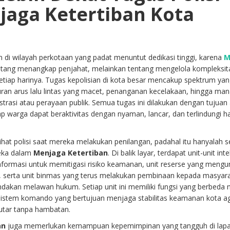
aga Ketertiban Kota
di wilayah perkotaan yang padat menuntut dedikasi tinggi, karena
M
tang menangkap penjahat, melainkan tentang mengelola kompleksit
etiap harinya. Tugas kepolisian di kota besar mencakup spektrum ya
turan arus lalu lintas yang macet, penanganan kecelakaan, hingga m
trasi atau perayaan publik. Semua tugas ini dilakukan dengan tujuan 
 warga dapat beraktivitas dengan nyaman, lancar, dan terlindungi h
at polisi saat mereka melakukan penilangan, padahal itu hanyalah 
reka dalam
Menjaga Ketertiban
. Di balik layar, terdapat unit-unit inte
formasi untuk memitigasi risiko keamanan, unit reserse yang meng
ir, serta unit binmas yang terus melakukan pembinaan kepada masyar
indakan melawan hukum. Setiap unit ini memiliki fungsi yang berbeda
u sistem komando yang bertujuan menjaga stabilitas keamanan kota a
utar tanpa hambatan.
an
juga memerlukan kemampuan kepemimpinan yang tangguh di lap