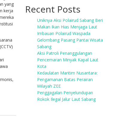
pan yang
Recent Posts
n kerja
 mereka
Uniknya Aksi Polairud Sabang Beri
stitusi
Makan Ikan Hias Menjaga Laut
Imbauan Polairud Waspada
 sarana
Gelombang Pasang Pantai Wisata
(CCTV)
Sabang
Aksi Patroli Penanggulangan
ari
Pencemaran Minyak Kapal Laut
nyawa
Kota
Kedaulatan Maritim Nusantara:
rmonis,
Pengamanan Batas Perairan
Wilayah ZEE
Penggagalan Penyelundupan
Rokok Ilegal Jalur Laut Sabang