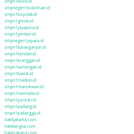
smpn1biora.id
smpnegeri1bobotsari.id
smpn1boyolali.id
smpn1gresik.id
smpn1jayapura.id
smpn1jember.id
smpnegeri1jepara.id
smpn1karanganyar.id
smpn1kendari.id
smpn1kranggan.id
smpn1lamongan.id
smpn1luwuk.id
smpn1madiun.id
smpn1manokwari.id
smpn1narmada.id
smpn1pacitan.id
smpn1padang.id
smpn1pailangga.id
haklijakarta.com
haklilangsa.com
haklisabang.com