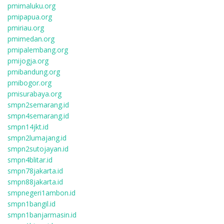
pmimaluku.org
pmipapua.org
pmiriau.org
pmimedan.org
pmipalembang.org
pmijogja.org
pmibandung.org
pmibogor.org
pmisurabaya.org
smpn2semarang.id
smpn4semarang.id
smpn14jkt.id
smpn2lumajang.id
smpn2sutojayan.id
smpn4blitar.id
smpn78jakarta.id
smpn88jakarta.id
smpnegeri1ambon.id
smpn1bangil.id
smpn1banjarmasin.id