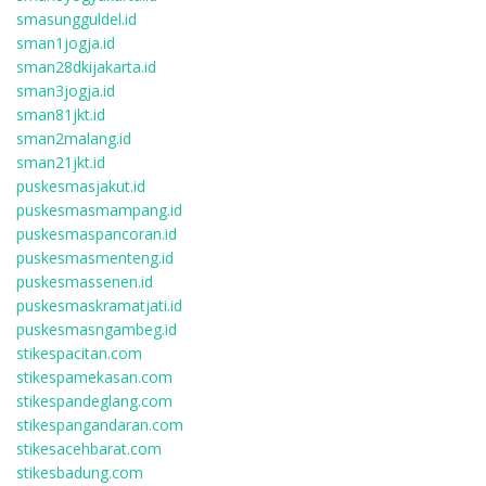
smasungguldel.id
sman1jogja.id
sman28dkijakarta.id
sman3jogja.id
sman81jkt.id
sman2malang.id
sman21jkt.id
puskesmasjakut.id
puskesmasmampang.id
puskesmaspancoran.id
puskesmasmenteng.id
puskesmassenen.id
puskesmaskramatjati.id
puskesmasngambeg.id
stikespacitan.com
stikespamekasan.com
stikespandeglang.com
stikespangandaran.com
stikesacehbarat.com
stikesbadung.com