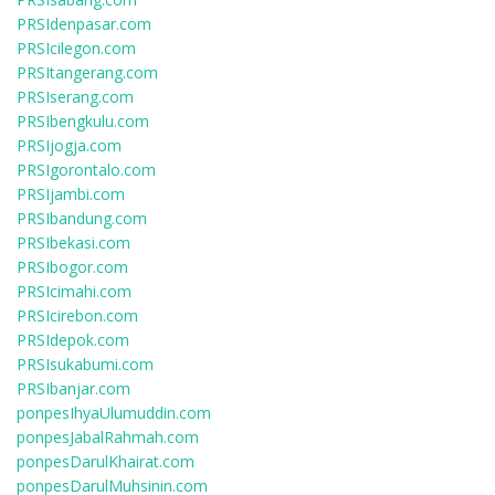
PRSIdenpasar.com
PRSIcilegon.com
PRSItangerang.com
PRSIserang.com
PRSIbengkulu.com
PRSIjogja.com
PRSIgorontalo.com
PRSIjambi.com
PRSIbandung.com
PRSIbekasi.com
PRSIbogor.com
PRSIcimahi.com
PRSIcirebon.com
PRSIdepok.com
PRSIsukabumi.com
PRSIbanjar.com
ponpesIhyaUlumuddin.com
ponpesJabalRahmah.com
ponpesDarulKhairat.com
ponpesDarulMuhsinin.com