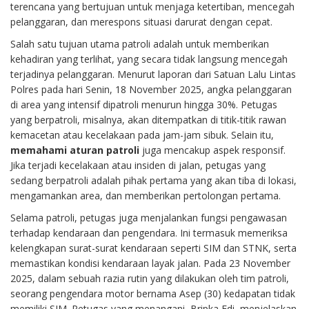
terencana yang bertujuan untuk menjaga ketertiban, mencegah
pelanggaran, dan merespons situasi darurat dengan cepat.
Salah satu tujuan utama patroli adalah untuk memberikan
kehadiran yang terlihat, yang secara tidak langsung mencegah
terjadinya pelanggaran. Menurut laporan dari Satuan Lalu Lintas
Polres pada hari Senin, 18 November 2025, angka pelanggaran
di area yang intensif dipatroli menurun hingga 30%. Petugas
yang berpatroli, misalnya, akan ditempatkan di titik-titik rawan
kemacetan atau kecelakaan pada jam-jam sibuk. Selain itu,
memahami aturan patroli
juga mencakup aspek responsif.
Jika terjadi kecelakaan atau insiden di jalan, petugas yang
sedang berpatroli adalah pihak pertama yang akan tiba di lokasi,
mengamankan area, dan memberikan pertolongan pertama.
Selama patroli, petugas juga menjalankan fungsi pengawasan
terhadap kendaraan dan pengendara. Ini termasuk memeriksa
kelengkapan surat-surat kendaraan seperti SIM dan STNK, serta
memastikan kondisi kendaraan layak jalan. Pada 23 November
2025, dalam sebuah razia rutin yang dilakukan oleh tim patroli,
seorang pengendara motor bernama Asep (30) kedapatan tidak
memiliki SIM. Petugas yang menangani, Bripka Edi, menjelaskan