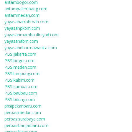
antambogor.com
antampalembang.com
antammedan.com
yayasanarrohmah.com
yayasanpkbm.com
yayasanmambaulirsyad.com
yayasanabm.com
yayasandharmawanita.com
PBSIjakarta.com
PBSIbogor.com
PBSImedan.com
PBSIlampung.com
PBSIkaltim.com
PBSIsumbar.com
PBSIbaubau.com
PBSIbitung.com
pbsipekanbaru.com
perbasimedan.com
perbasisurabaya.com
perbasibanjarbaru.com
perbasiblitar.com