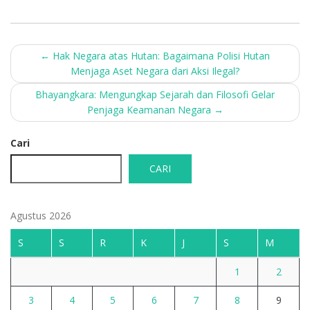
Post
←
Hak Negara atas Hutan: Bagaimana Polisi Hutan
Menjaga Aset Negara dari Aksi Ilegal?
navigation
Bhayangkara: Mengungkap Sejarah dan Filosofi Gelar
Penjaga Keamanan Negara
→
Cari
CARI
Agustus 2026
S
S
R
K
J
S
M
1
2
3
4
5
6
7
8
9