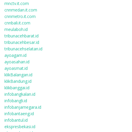
mnctv.it.com
cnnmedan.it.com
cnnmetro.it.com
cnnbali.it.com
meulaboh.id
tribunacehbarat.id
tribunacehbesar.id
tribunacehselatan.id
ayoagam.id
ayoasahan.id
ayoasmat.id
klikBalangan.id
klikBandung.id
klikbanggai.id
infobangkalan.id
infobangli.id
infobanjarnegara.id
infobantaeng.id
infobantul.id
ekspresbekasi.id