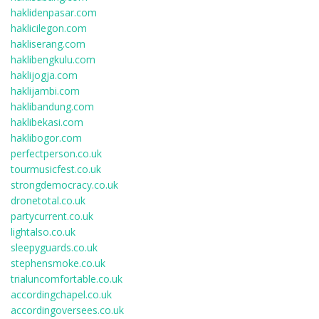
haklidenpasar.com
haklicilegon.com
hakliserang.com
haklibengkulu.com
haklijogja.com
haklijambi.com
haklibandung.com
haklibekasi.com
haklibogor.com
perfectperson.co.uk
tourmusicfest.co.uk
strongdemocracy.co.uk
dronetotal.co.uk
partycurrent.co.uk
lightalso.co.uk
sleepyguards.co.uk
stephensmoke.co.uk
trialuncomfortable.co.uk
accordingchapel.co.uk
accordingoversees.co.uk