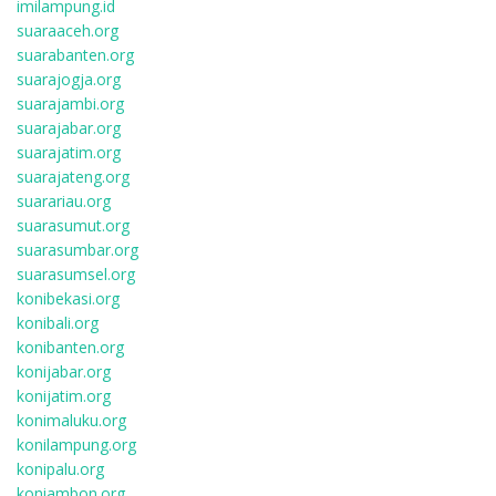
imilampung.id
suaraaceh.org
suarabanten.org
suarajogja.org
suarajambi.org
suarajabar.org
suarajatim.org
suarajateng.org
suarariau.org
suarasumut.org
suarasumbar.org
suarasumsel.org
konibekasi.org
konibali.org
konibanten.org
konijabar.org
konijatim.org
konimaluku.org
konilampung.org
konipalu.org
koniambon.org