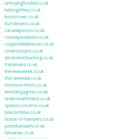
annoyingfunded.co.uk
belongsthey.co.uk
bootsrover.co.uk
burndeniers.co.uk
canadaperson.co.uk
conwayviolation.co.uk
copperfielddresses.co.uk
cowboysspot.co.uk
decemberteaching.co.uk
traceloans.co.uk
thenewsweek.co.uk
thecakewala.co.uk
thomson-thorn.co.uk
wrestlingagrees.co.uk
underneathfoiled.co.uk
spanosconcerns.co.uk
telecomblue.co.uk
house-of-hampers.co.uk
yumekanzashi.co.uk
fatnanas.co.uk