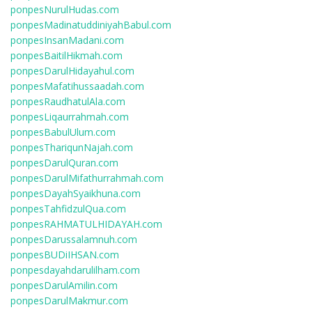
ponpesNurulHudas.com
ponpesMadinatuddiniyahBabul.com
ponpesInsanMadani.com
ponpesBaitilHikmah.com
ponpesDarulHidayahul.com
ponpesMafatihussaadah.com
ponpesRaudhatulAla.com
ponpesLiqaurrahmah.com
ponpesBabulUlum.com
ponpesThariqunNajah.com
ponpesDarulQuran.com
ponpesDarulMifathurrahmah.com
ponpesDayahSyaikhuna.com
ponpesTahfidzulQua.com
ponpesRAHMATULHIDAYAH.com
ponpesDarussalamnuh.com
ponpesBUDiIHSAN.com
ponpesdayahdarulilham.com
ponpesDarulAmilin.com
ponpesDarulMakmur.com