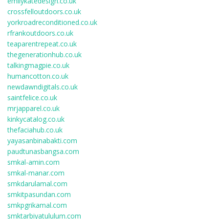
emilykatedesign.co.uk
crossfelloutdoors.co.uk
yorkroadreconditioned.co.uk
rfrankoutdoors.co.uk
teaparentrepeat.co.uk
thegenerationhub.co.uk
talkingmagpie.co.uk
humancotton.co.uk
newdawndigitals.co.uk
saintfelice.co.uk
mrjapparel.co.uk
kinkycatalog.co.uk
thefaciahub.co.uk
yayasanbinabakti.com
paudtunasbangsa.com
smkal-amin.com
smkal-manar.com
smkdarulamal.com
smkitpasundan.com
smkpgrikamal.com
smktarbiyatululum.com