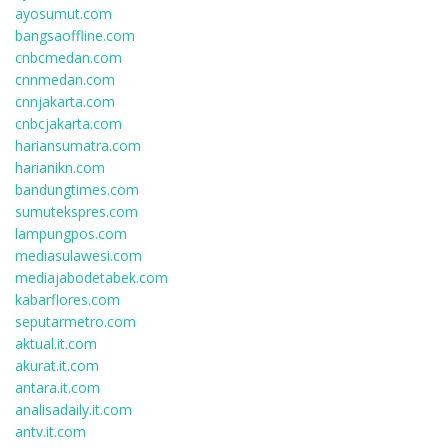
ayosumut.com
bangsaoffline.com
cnbcmedan.com
cnnmedan.com
cnnjakarta.com
cnbcjakarta.com
hariansumatra.com
harianikn.com
bandungtimes.com
sumutekspres.com
lampungpos.com
mediasulawesi.com
mediajabodetabek.com
kabarflores.com
seputarmetro.com
aktual.it.com
akurat.it.com
antara.it.com
analisadaily.it.com
antv.it.com