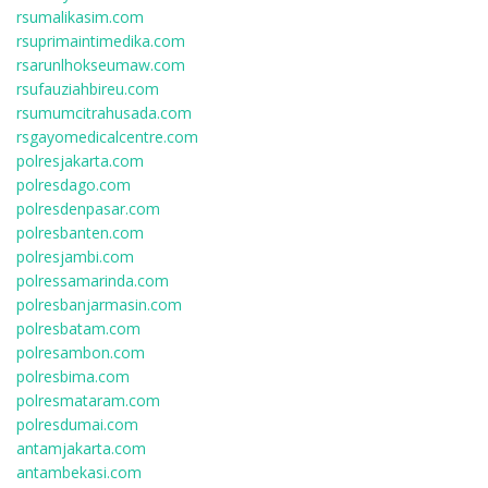
rsumalikasim.com
rsuprimaintimedika.com
rsarunlhokseumaw.com
rsufauziahbireu.com
rsumumcitrahusada.com
rsgayomedicalcentre.com
polresjakarta.com
polresdago.com
polresdenpasar.com
polresbanten.com
polresjambi.com
polressamarinda.com
polresbanjarmasin.com
polresbatam.com
polresambon.com
polresbima.com
polresmataram.com
polresdumai.com
antamjakarta.com
antambekasi.com