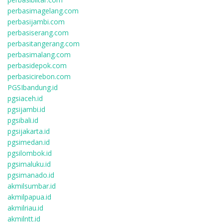
perbasimagelang.com
perbasijambi.com
perbasiserang.com
perbasitangerang.com
perbasimalang.com
perbasidepok.com
perbasicirebon.com
PGSIbandung.id
pgsiaceh.id
pgsijambi.id
pgsibali.id
pgsijakarta.id
pgsimedan.id
pgsilombok.id
pgsimaluku.id
pgsimanado.id
akmilsumbar.id
akmilpapua.id
akmilriau.id
akmilntt.id