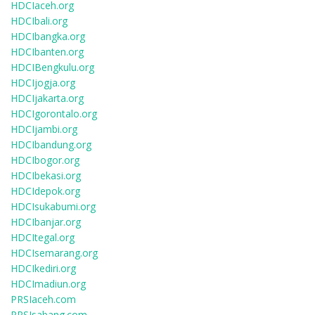
HDCIaceh.org
HDCIbali.org
HDCIbangka.org
HDCIbanten.org
HDCIBengkulu.org
HDCIjogja.org
HDCIjakarta.org
HDCIgorontalo.org
HDCIjambi.org
HDCIbandung.org
HDCIbogor.org
HDCIbekasi.org
HDCIdepok.org
HDCIsukabumi.org
HDCIbanjar.org
HDCItegal.org
HDCIsemarang.org
HDCIkediri.org
HDCImadiun.org
PRSIaceh.com
PRSIsabang.com