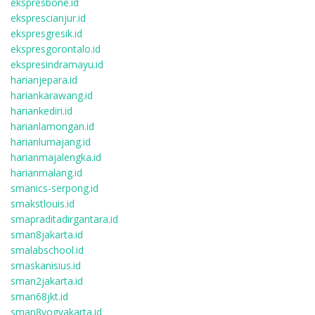
ekspresbone.id
eksprescianjur.id
ekspresgresik.id
ekspresgorontalo.id
ekspresindramayu.id
harianjepara.id
hariankarawang.id
hariankediri.id
harianlamongan.id
harianlumajang.id
harianmajalengka.id
harianmalang.id
smanics-serpong.id
smakstlouis.id
smapraditadirgantara.id
sman8jakarta.id
smalabschool.id
smaskanisius.id
sman2jakarta.id
sman68jkt.id
sman8yogyakarta.id