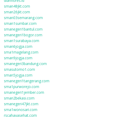
dianflores.id
sman48jkt.com
sman26jkt.com
sman03semarang.com
sman1sumbar.com
smanegeri1bantul.com
smanegeri1bogor.com
sman1surabaya.com
sman6jogja.com
sma1magelang.com
sman9jogja.com
smanegeri3bandung.com
smasutomo1.com
sman5jogja.com
smanegeri1tangerang.com
sma1purworejo.com
smanegeri1jember.com
sman2bekasi.com
smanegeri47jkt.com
sma1wonosari.com
rscahayasehat.com