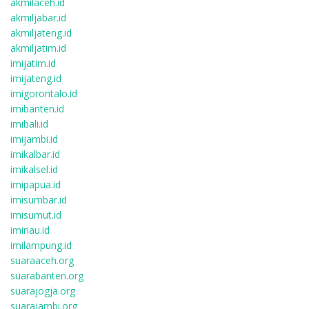
akmilaceh.id
akmiljabar.id
akmiljateng.id
akmiljatim.id
imijatim.id
imijateng.id
imigorontalo.id
imibanten.id
imibali.id
imijambi.id
imikalbar.id
imikalsel.id
imipapua.id
imisumbar.id
imisumut.id
imiriau.id
imilampung.id
suaraaceh.org
suarabanten.org
suarajogja.org
suarajambi.org