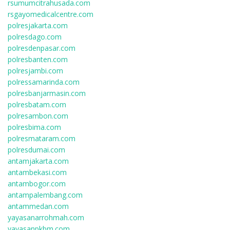
rsumumcitrahusada.com
rsgayomedicalcentre.com
polresjakarta.com
polresdago.com
polresdenpasar.com
polresbanten.com
polresjambi.com
polressamarinda.com
polresbanjarmasin.com
polresbatam.com
polresambon.com
polresbima.com
polresmataram.com
polresdumai.com
antamjakarta.com
antambekasi.com
antambogor.com
antampalembang.com
antammedan.com
yayasanarrohmah.com
yayasanpkbm.com