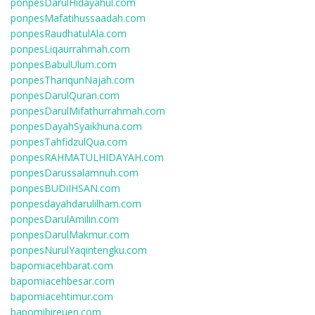
ponpesDarulHidayahul.com
ponpesMafatihussaadah.com
ponpesRaudhatulAla.com
ponpesLiqaurrahmah.com
ponpesBabulUlum.com
ponpesThariqunNajah.com
ponpesDarulQuran.com
ponpesDarulMifathurrahmah.com
ponpesDayahSyaikhuna.com
ponpesTahfidzulQua.com
ponpesRAHMATULHIDAYAH.com
ponpesDarussalamnuh.com
ponpesBUDiIHSAN.com
ponpesdayahdarulilham.com
ponpesDarulAmilin.com
ponpesDarulMakmur.com
ponpesNurulYaqintengku.com
bapomiacehbarat.com
bapomiacehbesar.com
bapomiacehtimur.com
bapomibireuen.com