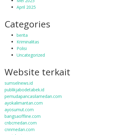
Mei 2025
April 2025
Categories
berita
Kriminalitas
Polisi
Uncategorized
Website terkait
sumselnews.id
publikjabodetabek.id
pemudapancasilamedan.com
ayokalimantan.com
ayosumut.com
bangsaoffline.com
cnbcmedan.com
cnnmedan.com