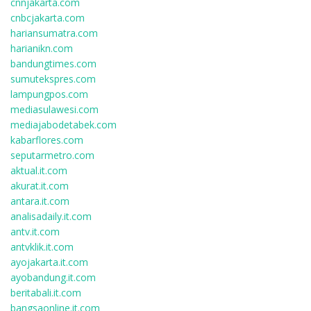
cnnjakarta.com
cnbcjakarta.com
hariansumatra.com
harianikn.com
bandungtimes.com
sumutekspres.com
lampungpos.com
mediasulawesi.com
mediajabodetabek.com
kabarflores.com
seputarmetro.com
aktual.it.com
akurat.it.com
antara.it.com
analisadaily.it.com
antv.it.com
antvklik.it.com
ayojakarta.it.com
ayobandung.it.com
beritabali.it.com
bangsaonline.it.com