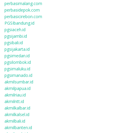
perbasimalang.com
perbasidepok.com
perbasicirebon.com
PGSIbandung.id
pgsiaceh.id
pgsijambi.id
pgsibali.id
pgsijakarta.id
pgsimedan.id
pgsilombok.id
pgsimaluku.id
pgsimanado.id
akmilsumbar.id
akmilpapua.id
akmilriau.id
akmilntt.id
akmilkalbar.id
akmilkalsel.id
akmilbali.id
akmilbanten.id