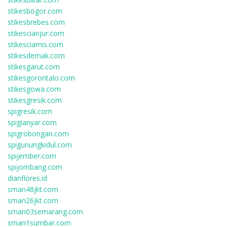
stikesbogor.com
stikesbrebes.com
stikescianjur.com
stikesciamis.com
stikesdemak.com
stikesgarut.com
stikesgorontalo.com
stikesgowa.com
stikesgresik.com
spigresik.com
spigianyar.com
spigrobongan.com
spigunungkidul.com
spijember.com
spijombang.com
dianflores.id
sman48jkt.com
sman26jkt.com
sman03semarang.com
sman1sumbar.com