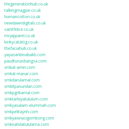
thegenerationhub.co.uk
talkingmagpie.co.uk
humancotton.co.uk
newdawndigitals.co.uk
saintfelice.co.uk
mrjapparel.co.uk
kinkycatalog.co.uk
thefaciahub.co.uk
yayasanbinabakti.com
paudtunasbangsa.com
smkal-amin.com
smkal-manar.com
smkdarulamal.com
smkitpasundan.com
smkpgrikamal.com
smktarbiyatululum.com
smkyasalam-elummah.com
smkpelitaynh.com
smkyasinacigombong.com
smknahdatululama.com