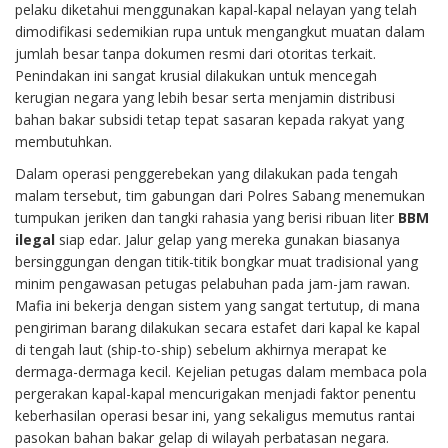
pelaku diketahui menggunakan kapal-kapal nelayan yang telah
dimodifikasi sedemikian rupa untuk mengangkut muatan dalam
jumlah besar tanpa dokumen resmi dari otoritas terkait.
Penindakan ini sangat krusial dilakukan untuk mencegah
kerugian negara yang lebih besar serta menjamin distribusi
bahan bakar subsidi tetap tepat sasaran kepada rakyat yang
membutuhkan.
Dalam operasi penggerebekan yang dilakukan pada tengah
malam tersebut, tim gabungan dari Polres Sabang menemukan
tumpukan jeriken dan tangki rahasia yang berisi ribuan liter
BBM
ilegal
siap edar. Jalur gelap yang mereka gunakan biasanya
bersinggungan dengan titik-titik bongkar muat tradisional yang
minim pengawasan petugas pelabuhan pada jam-jam rawan.
Mafia ini bekerja dengan sistem yang sangat tertutup, di mana
pengiriman barang dilakukan secara estafet dari kapal ke kapal
di tengah laut (ship-to-ship) sebelum akhirnya merapat ke
dermaga-dermaga kecil. Kejelian petugas dalam membaca pola
pergerakan kapal-kapal mencurigakan menjadi faktor penentu
keberhasilan operasi besar ini, yang sekaligus memutus rantai
pasokan bahan bakar gelap di wilayah perbatasan negara.