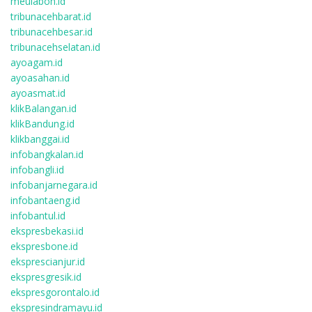
meulaboh.id
tribunacehbarat.id
tribunacehbesar.id
tribunacehselatan.id
ayoagam.id
ayoasahan.id
ayoasmat.id
klikBalangan.id
klikBandung.id
klikbanggai.id
infobangkalan.id
infobangli.id
infobanjarnegara.id
infobantaeng.id
infobantul.id
ekspresbekasi.id
ekspresbone.id
eksprescianjur.id
ekspresgresik.id
ekspresgorontalo.id
ekspresindramayu.id