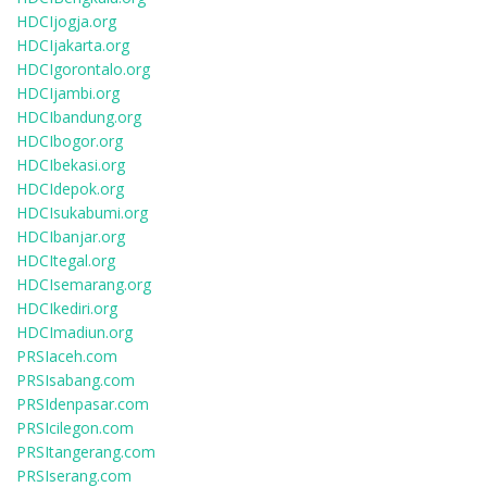
HDCIjogja.org
HDCIjakarta.org
HDCIgorontalo.org
HDCIjambi.org
HDCIbandung.org
HDCIbogor.org
HDCIbekasi.org
HDCIdepok.org
HDCIsukabumi.org
HDCIbanjar.org
HDCItegal.org
HDCIsemarang.org
HDCIkediri.org
HDCImadiun.org
PRSIaceh.com
PRSIsabang.com
PRSIdenpasar.com
PRSIcilegon.com
PRSItangerang.com
PRSIserang.com