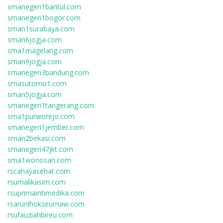
smanegeri1bantul.com
smanegeri1bogor.com
sman1surabaya.com
sman6jogja.com
sma1magelang.com
sman9jogja.com
smanegeri3bandung.com
smasutomo1.com
sman5jogja.com
smanegeri1tangerang.com
sma1purworejo.com
smanegeri1jember.com
sman2bekasi.com
smanegeri47jkt.com
sma1wonosari.com
rscahayasehat.com
rsumalikasim.com
rsuprimaintimedika.com
rsarunlhokseumaw.com
rsufauziahbireu.com