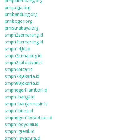
pmipalembang.org
pmijogja.org
pmibandung.org
pmibogor.org
pmisurabaya.org
smpn2semarang.id
smpn4semarang.id
smpn14jkt.id
smpn2lumajang.id
smpn2sutojayan.id
smpn4blitar.id
smpn78jakarta.id
smpn88jakarta.id
smpnegeri1ambon.id
smpn1bangil.id
smpn1banjarmasin.id
smpn1biora.id
smpnegeri1bobotsari.id
smpn1boyolali.id
smpn1gresik.id
smpn1jayapura.id