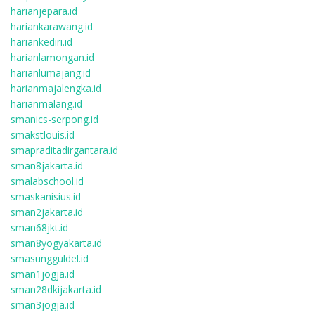
harianjepara.id
hariankarawang.id
hariankediri.id
harianlamongan.id
harianlumajang.id
harianmajalengka.id
harianmalang.id
smanics-serpong.id
smakstlouis.id
smapraditadirgantara.id
sman8jakarta.id
smalabschool.id
smaskanisius.id
sman2jakarta.id
sman68jkt.id
sman8yogyakarta.id
smasungguldel.id
sman1jogja.id
sman28dkijakarta.id
sman3jogja.id