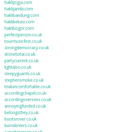
haklijogja.com
haklijambi.com
haklibandung.com
haklibekasi.com
haklibogor.com
perfectperson.co.uk
tourmusicfest.co.uk
strongdemocracy.co.uk
dronetotal.co.uk
partycurrent.co.uk
lightalso.co.uk
sleepyguards.co.uk
stephensmoke.co.uk
trialuncomfortable.co.uk
accordingchapel.co.uk
accordingoversees.co.uk
annoyingfunded.co.uk
belongsthey.co.uk
bootsrover.co.uk
burndeniers.co.uk
canadaperson.co.uk