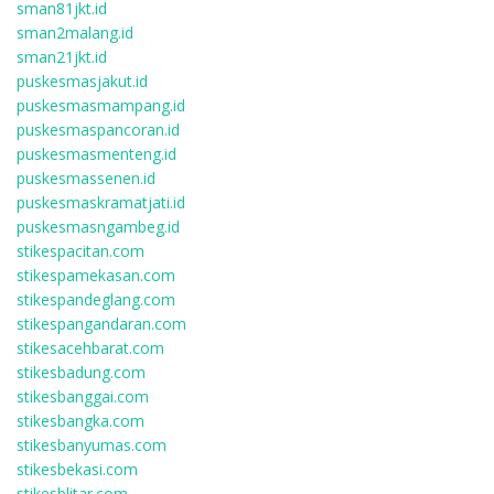
sman81jkt.id
sman2malang.id
sman21jkt.id
puskesmasjakut.id
puskesmasmampang.id
puskesmaspancoran.id
puskesmasmenteng.id
puskesmassenen.id
puskesmaskramatjati.id
puskesmasngambeg.id
stikespacitan.com
stikespamekasan.com
stikespandeglang.com
stikespangandaran.com
stikesacehbarat.com
stikesbadung.com
stikesbanggai.com
stikesbangka.com
stikesbanyumas.com
stikesbekasi.com
stikesblitar.com