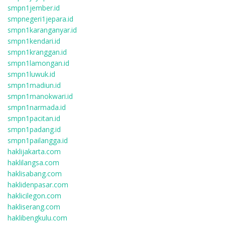
smpn1jember.id
smpnegeri1jepara.id
smpn1karanganyar.id
smpn1kendari.id
smpn1kranggan.id
smpn1lamongan.id
smpn1luwuk.id
smpn1madiun.id
smpn1manokwari.id
smpn1narmada.id
smpn1pacitan.id
smpn1padang.id
smpn1pailangga.id
haklijakarta.com
haklilangsa.com
haklisabang.com
haklidenpasar.com
haklicilegon.com
hakliserang.com
haklibengkulu.com