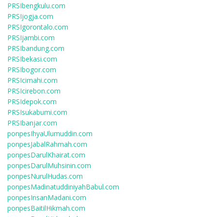
PRSIbengkulu.com
PRSIjogja.com
PRSIgorontalo.com
PRSIjambi.com
PRSIbandung.com
PRSIbekasi.com
PRSIbogor.com
PRSIcimahi.com
PRSIcirebon.com
PRSIdepok.com
PRSIsukabumi.com
PRSIbanjar.com
ponpesIhyaUlumuddin.com
ponpesJabalRahmah.com
ponpesDarulKhairat.com
ponpesDarulMuhsinin.com
ponpesNurulHudas.com
ponpesMadinatuddiniyahBabul.com
ponpesInsanMadani.com
ponpesBaitilHikmah.com