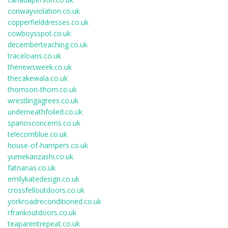
conwayviolation.co.uk
copperfielddresses.co.uk
cowboysspot.co.uk
decemberteaching.co.uk
traceloans.co.uk
thenewsweek.co.uk
thecakewala.co.uk
thomson-thorn.co.uk
wrestlingagrees.co.uk
underneathfoiled.co.uk
spanosconcerns.co.uk
telecomblue.co.uk
house-of-hampers.co.uk
yumekanzashi.co.uk
fatnanas.co.uk
emilykatedesign.co.uk
crossfelloutdoors.co.uk
yorkroadreconditioned.co.uk
rfrankoutdoors.co.uk
teaparentrepeat.co.uk