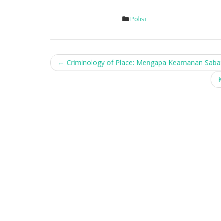
Polisi
Post
←
Criminology of Place: Mengapa Keamanan Saban
navigation