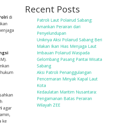
Recent Posts
Polri
di
Patroli Laut Polairud Sabang:
ikan
Amankan Perairan dari
menjaga
Penyelundupan
Uniknya Aksi Polairud Sabang Beri
Makan Ikan Hias Menjaga Laut
ngsi
Imbauan Polairud Waspada
AM).
Gelombang Pasang Pantai Wisata
ankan
Sabang
n hukum
Aksi Patroli Penanggulangan
t
Pencemaran Minyak Kapal Laut
Kota
Kedaulatan Maritim Nusantara:
isahkan
Pengamanan Batas Perairan
ah
Wilayah ZEE
i
agar
jamin,
a ke