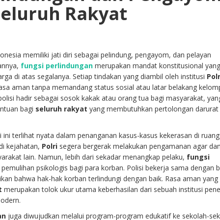
 Seluruh Rakyat
onesia memiliki jati diri sebagai pelindung, pengayom, dan pelayan
annya,
fungsi perlindungan
merupakan mandat konstitusional yan
 di atas segalanya. Setiap tindakan yang diambil oleh institusi
Polr
asa aman tanpa memandang status sosial atau latar belakang kelom
 polisi hadir sebagai sosok kakak atau orang tua bagi masyarakat, yan
ntuan bagi
seluruh rakyat
yang membutuhkan pertolongan darurat
i ini terlihat nyata dalam penanganan kasus-kasus kekerasan di ruang
di kejahatan,
Polri
segera bergerak melakukan pengamanan agar d
arakat lain. Namun, lebih dari sekadar menangkap pelaku,
fungsi
emulihan psikologis bagi para korban. Polisi bekerja sama dengan 
ikan bahwa hak-hak korban terlindungi dengan baik. Rasa aman yang
t
merupakan tolok ukur utama keberhasilan dari sebuah institusi pen
odern.
an
juga diwujudkan melalui program-program edukatif ke sekolah-se