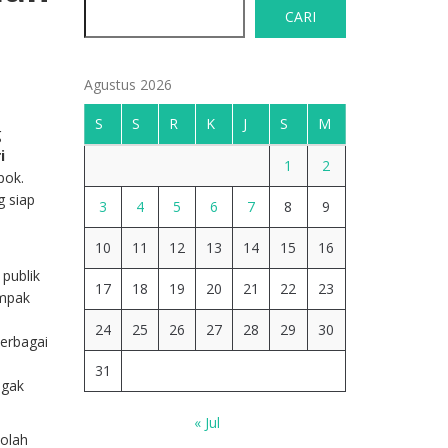
CARI
Agustus 2026
S
S
R
K
J
S
M
g
i
1
2
pok.
g siap
3
4
5
6
7
8
9
10
11
12
13
14
15
16
 publik
17
18
19
20
21
22
23
ampak
24
25
26
27
28
29
30
berbagai
31
egak
« Jul
kolah