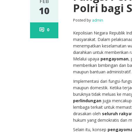
FEB
Polri bagi
10
Posted by
admin
0
Kepolisian Negara Republik Ind
masyarakat. Dalam pelaksana
menempatkan keselamatan warga
diarahkan untuk memberikan r
Melalui upaya
pengayoman
,
memberikan bimbingan dan ba
maupun bantuan administratif.
Implementasi dari fungsi-fungs
maupun domestik. Ketika terja
buruknya tidak meluas ke masy
perlindungan
juga mencakup p
lembaga terkait untuk memast
dirasakan oleh
seluruh rakya
hukum yang demokratis dan m
Selain itu, konsep
pengayom