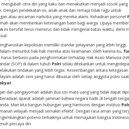
a mengubah citra diri yang kaku dan menakutkan menjadi sosok yang
. Dengan pendekatan ini, anak-anak dan remaja tidak ragu untuk
gan atau ancaman narkoba yang mereka alami. Kehadiran personel
ramah akan memberikan ketenangan batin bagi warga. Upaya member
an
ini bersifat terus-menerus dan tidak mengenal batas waktu, demi 
ial.
engharuskan kepolisian memiliki standar pelayanan yang lebih tinggi.
s dalam menuntut hak-hak mereka atas keamanan. Oleh karena itu,
fu
n harus berbasis pada penghormatan terhadap Hak Asasi Manusia (H
tandar (SOP) di dalam tubuh
Polri
selalu ditekankan untuk mengedep
melakukan tindakan yang lebih tegas. Keseimbangan antara ketegasa
yani adalah seni yang harus dikuasai oleh setiap anggota polisi saa
rakyat
.
gan dan pengayoman adalah dua sisi mata uang yang tidak dapat dip
Keberadaan aparat adalah jaminan bahwa negara hadir di tengah-teng
elanda. Mari kita bangun hubungan yang harmonis dengan institusi
Polr
manan wilayah menjadi semakin efektif. Dengan rasa aman yang ter
engembangkan potensi terbaiknya untuk memajukan bangsa Indonesi
nuh percaya diri.