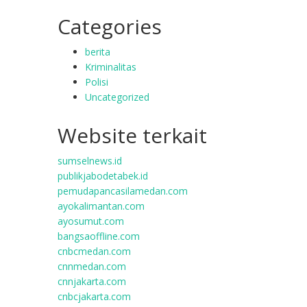
Categories
berita
Kriminalitas
Polisi
Uncategorized
Website terkait
sumselnews.id
publikjabodetabek.id
pemudapancasilamedan.com
ayokalimantan.com
ayosumut.com
bangsaoffline.com
cnbcmedan.com
cnnmedan.com
cnnjakarta.com
cnbcjakarta.com