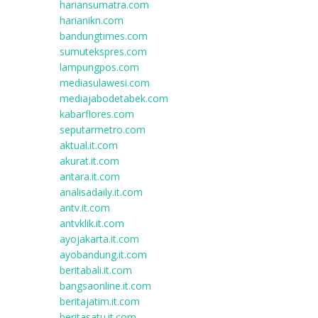
hariansumatra.com
harianikn.com
bandungtimes.com
sumutekspres.com
lampungpos.com
mediasulawesi.com
mediajabodetabek.com
kabarflores.com
seputarmetro.com
aktual.it.com
akurat.it.com
antara.it.com
analisadaily.it.com
antv.it.com
antvklik.it.com
ayojakarta.it.com
ayobandung.it.com
beritabali.it.com
bangsaonline.it.com
beritajatim.it.com
beritasatu.it.com