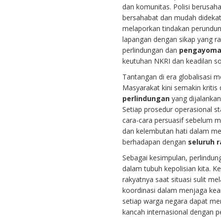
dan komunitas. Polisi berusah
bersahabat dan mudah didekati
melaporkan tindakan perundun
lapangan dengan sikap yang 
perlindungan dan
pengayom
keutuhan NKRI dan keadilan sos
Tantangan di era globalisasi m
Masyarakat kini semakin kriti
perlindungan
yang dijalanka
Setiap prosedur operasional s
cara-cara persuasif sebelum 
dan kelembutan hati dalam mela
berhadapan dengan
seluruh 
Sebagai kesimpulan, perlindun
dalam tubuh kepolisian kita. 
rakyatnya saat situasi sulit m
koordinasi dalam menjaga kea
setiap warga negara dapat m
kancah internasional dengan pe