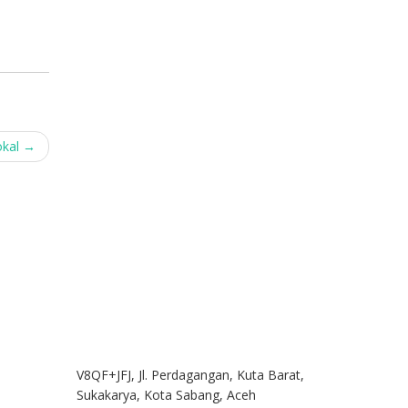
okal
→
V8QF+JFJ, Jl. Perdagangan, Kuta Barat,
Sukakarya, Kota Sabang, Aceh