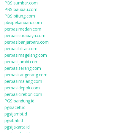
PBSIsumbar.com
PBSIbaubau.com
PBSIbitung.com
pbsipekanbaru.com
perbasimedan.com
perbasisurabaya.com
perbasibanjarbaru.com
perbasiblitar.com
perbasimagelang.com
perbasijambi.com
perbasiserang.com
perbasitangerang.com
perbasimalang.com
perbasidepok.com
perbasicirebon.com
PGSIbandung.id
pgsiaceh.id
pgsijambi.id
pgsibali.id
pgsijakarta.id