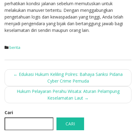
perhatikan kondisi jalanan sebelum memutuskan untuk
melakukan manuver tertentu. Dengan menggabungkan
pengetahuan logis dan kewaspadaan yang tinggi, Anda telah
menjadi pengendara yang bijak dan bertanggung jawab bagi
keselamatan diri sendiri maupun orang lain.
berita
Post
←
Edukasi Hukum Keliling Polres: Bahaya Sanksi Pidana
Cyber Crime Pemuda
navigation
Hukum Pelayaran Perahu Wisata: Aturan Pelampung
Keselamatan Laut
→
Cari
CARI