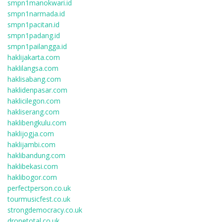
smpn1manokwari.id
smpn1narmada.id
smpn1pacitan.id
smpn1padang.id
smpn1pailangga.id
haklijakarta.com
haklilangsa.com
haklisabang.com
haklidenpasar.com
haklicilegon.com
hakliserang.com
haklibengkulu.com
haklijogja.com
haklijambi.com
haklibandung.com
haklibekasi.com
haklibogor.com
perfectperson.co.uk
tourmusicfest.co.uk
strongdemocracy.co.uk
dronetotal.co.uk