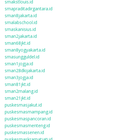
smakstlouis.id
smapraditadirgantara.id
sman8jakarta.id
smalabschool.id
smaskanisius.id
sman2jakarta.id
sman68jkt.id
sman8yogyakarta.id
smasungguldel.id
sman1jogja.id
sman28dkijakarta.id
sman3jogja.id
sman81jkt.id
sman2malang.id
sman21jkt.id
puskesmasjakut.id
puskesmasmampang.id
puskesmaspancoran.id
puskesmasmenteng.id
puskesmassenen.id
puskesmaskramatjati.id