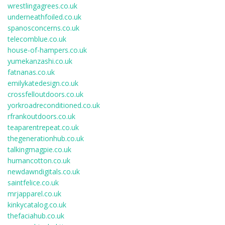
wrestlingagrees.co.uk
underneathfoiled.co.uk
spanosconcerns.co.uk
telecomblue.co.uk
house-of-hampers.co.uk
yumekanzashi.co.uk
fatnanas.co.uk
emilykatedesign.co.uk
crossfelloutdoors.co.uk
yorkroadreconditioned.co.uk
rfrankoutdoors.co.uk
teaparentrepeat.co.uk
thegenerationhub.co.uk
talkingmagpie.co.uk
humancotton.co.uk
newdawndigitals.co.uk
saintfelice.co.uk
mrjapparel.co.uk
kinkycatalog.co.uk
thefaciahub.co.uk