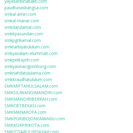
yayasanbinabakti.com
paudtunasbangsa.com
smkal-amin.com
smkal-manar.com
smkdarulamal.com
smkitpasundan.com
smkpgrikamal.com
smktarbiyatululum.com
smkyasalam-elummah.com
smkpelitaynh.com
smkyasinacigombong.com
smknahdatululama.com
smkitraudhatululum.com
SMKMIFTAHULSALAM.com
SMKSILIWANGIMANDIRI.com
SMKMANDIRIBERKAH.com
SMKCBTBEKASI.com
SMKMANAROFA.com
SMKPGRIBOJONGMANGU.com
SMKKORPRIKOTA.com
SMKITDARULHIDAYAH.com