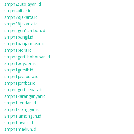
smpn2sutojayan.id
smpn4blitar.id
smpn78jakarta.id
smpn88jakarta.id
smpnegeri1ambon.id
smpn1bangil.id
smpn1banjarmasin.id
smpn1biora.id
smpnegeri1bobotsari.id
smpn1boyolali.id
smpn1gresik.id
smpn1jayapura.id
smpn1jember.id
smpnegeri1jepara.id
smpn1karanganyar.id
smpn1kendari.id
smpn1kranggan.id
smpn1lamongan.id
smpn1luwuk.id
smpn1madiun.id