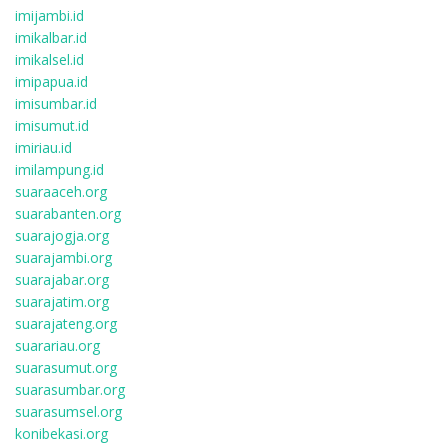
imijambi.id
imikalbar.id
imikalsel.id
imipapua.id
imisumbar.id
imisumut.id
imiriau.id
imilampung.id
suaraaceh.org
suarabanten.org
suarajogja.org
suarajambi.org
suarajabar.org
suarajatim.org
suarajateng.org
suarariau.org
suarasumut.org
suarasumbar.org
suarasumsel.org
konibekasi.org