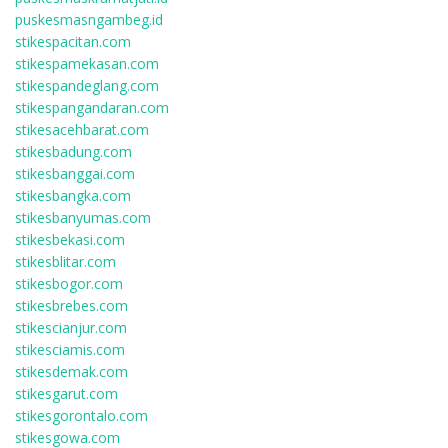
puskesmasngambeg.id
stikespacitan.com
stikespamekasan.com
stikespandeglang.com
stikespangandaran.com
stikesacehbarat.com
stikesbadung.com
stikesbanggai.com
stikesbangka.com
stikesbanyumas.com
stikesbekasi.com
stikesblitar.com
stikesbogor.com
stikesbrebes.com
stikescianjur.com
stikesciamis.com
stikesdemak.com
stikesgarut.com
stikesgorontalo.com
stikesgowa.com