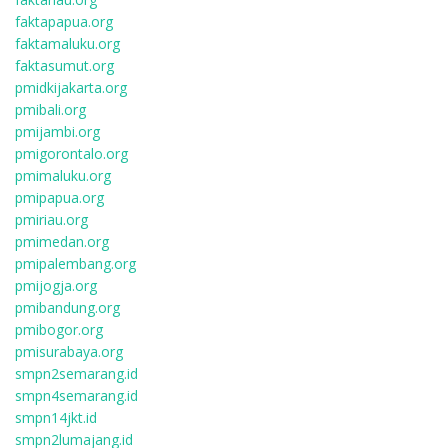
faktapapua.org
faktamaluku.org
faktasumut.org
pmidkijakarta.org
pmibali.org
pmijambi.org
pmigorontalo.org
pmimaluku.org
pmipapua.org
pmiriau.org
pmimedan.org
pmipalembang.org
pmijogja.org
pmibandung.org
pmibogor.org
pmisurabaya.org
smpn2semarang.id
smpn4semarang.id
smpn14jkt.id
smpn2lumajang.id