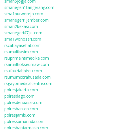
sman5jogja.com
smanegeri1tangerang.com
sma1purworejo.com
smanegeri1jember.com
sman2bekasi.com
smanegeri47jkt.com
sma1wonosari.com
rscahayasehat.com
rsumalikasim.com
rsuprimaintimedika.com
rsarunlhokseumaw.com
rsufauziahbireu.com
rsumumcitrahusada.com
rsgayomedicalcentre.com
polresjakarta.com
polresdago.com
polresdenpasar.com
polresbanten.com
polresjambi.com
polressamarinda.com
polresbanjarmasin.com