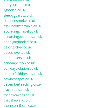
partycurrent.co.uk
lightalso.co.uk
sleepyguards.co.uk
stephensmoke.co.uk
trialuncomfortable.co.uk
accordingchapel.co.uk
accordingoversees.co.uk
annoyingfunded.co.uk
belongsthey.co.uk
bootsrover.co.uk
burndeniers.co.uk
canadaperson.co.uk
conwayviolation.co.uk
copperfielddresses.co.uk
cowboysspot.co.uk
decemberteaching.co.uk
traceloans.co.uk
thenewsweek.co.uk
thecakewala.co.uk
thomson-thorn.co.uk