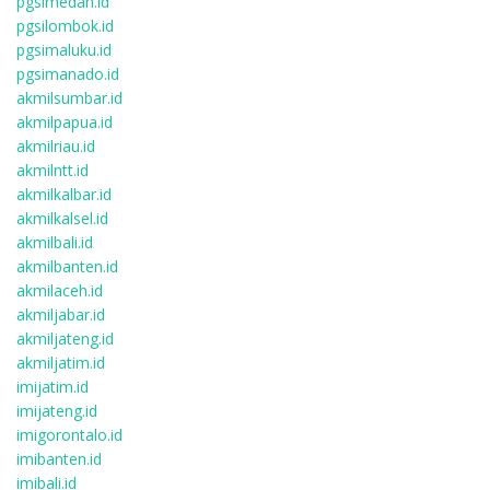
pgsimedan.id
pgsilombok.id
pgsimaluku.id
pgsimanado.id
akmilsumbar.id
akmilpapua.id
akmilriau.id
akmilntt.id
akmilkalbar.id
akmilkalsel.id
akmilbali.id
akmilbanten.id
akmilaceh.id
akmiljabar.id
akmiljateng.id
akmiljatim.id
imijatim.id
imijateng.id
imigorontalo.id
imibanten.id
imibali.id