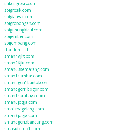
stikesgresik.com
spigresik.com
spigianyar.com
spigrobongan.com
spigunungkidul.com
spijember.com
spijombang.com
dianflores.id
sman48jkt.com
sman26jkt.com
sman03semarang.com
sman1sumbar.com
smanegeri1bantul.com
smanegeri1bogor.com
sman1surabaya.com
sman6jogja.com
sma1magelang.com
sman9jogja.com
smanegeri3bandung.com
smasutomo1.com