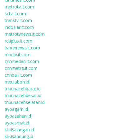
metrotv.it.com
sctv.it.com
transtv.it.com
indosiar.it.com
metrotvnews.it.com
rctiplus.it.com
tvonenews.it.com
mnctv.it.com
cnnmedan.it.com
cnnmetro.it.com
cnnbali.it.com
meulaboh.id
tribunacehbarat.id
tribunacehbesar.id
tribunacehselatan.id
ayoagam.id
ayoasahan.id
ayoasmat.id
klikBalangan.id
klikBandung.id