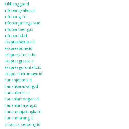
klikbanggai.id
infobangkalan.id
infobangli.id
infobanjarnegara.id
infobantaeng.id
infobantul.id
ekspresbekasi.id
ekspresbone.id
eksprescianjur.id
ekspresgresik.id
ekspresgorontalo.id
ekspresindramayu.id
harianjepara.id
hariankarawang.id
hariankediri.id
harianlamongan.id
harianlumajang.id
harianmajalengka.id
harianmalang.id
smanics-serpong.id