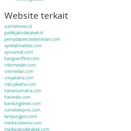
Website terkait
sumselnews.id
publikjabodetabek.id
pemudapancasilamedan.com
ayokalimantan.com
ayosumut.com
bangsaoffline.com
cnbcmedan.com
cnnmedan.com
cnnjakarta.com
cnbcjakarta.com
hariansumatra.com
harianikn.com
bandungtimes.com
sumutekspres.com
lampungpos.com
mediasulawesi.com
mediajabodetabek.com