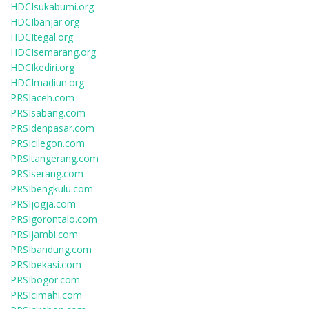
HDCIsukabumi.org
HDCIbanjar.org
HDCItegal.org
HDCIsemarang.org
HDCIkediri.org
HDCImadiun.org
PRSIaceh.com
PRSIsabang.com
PRSIdenpasar.com
PRSIcilegon.com
PRSItangerang.com
PRSIserang.com
PRSIbengkulu.com
PRSIjogja.com
PRSIgorontalo.com
PRSIjambi.com
PRSIbandung.com
PRSIbekasi.com
PRSIbogor.com
PRSIcimahi.com