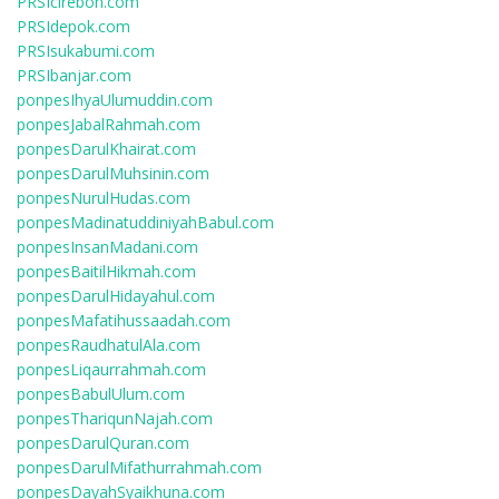
PRSIcirebon.com
PRSIdepok.com
PRSIsukabumi.com
PRSIbanjar.com
ponpesIhyaUlumuddin.com
ponpesJabalRahmah.com
ponpesDarulKhairat.com
ponpesDarulMuhsinin.com
ponpesNurulHudas.com
ponpesMadinatuddiniyahBabul.com
ponpesInsanMadani.com
ponpesBaitilHikmah.com
ponpesDarulHidayahul.com
ponpesMafatihussaadah.com
ponpesRaudhatulAla.com
ponpesLiqaurrahmah.com
ponpesBabulUlum.com
ponpesThariqunNajah.com
ponpesDarulQuran.com
ponpesDarulMifathurrahmah.com
ponpesDayahSyaikhuna.com