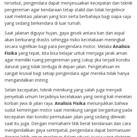
tersebut, pengendara dapat menyesuaikan kecepatan dan teknik
pengereman agar kendaraan tetap stabil dan tidak tergelincir
saat melintasi jalanan yang licin serta berbahaya bagi siapa saja
yang sedang berkendara di luar rumah.
Saat jalanan diguyur hujan, gaya gesek antara ban dan aspal
akan berkurang drastis sehingga risiko kecelakaan meningkat
secara signifikan bagi para pengendara motor. Melalui
Analisis
Fisika
yang tepat, kita bisa belajar untuk menjaga jarak aman
agar memiliki ruang pengereman yang cukup jika terjadi kondisi
darurat yang tidak terduga di depan jalan. Pengetahuan ini
sangat krusial bagi setiap pengendara agar mereka tidak hanya
mengandalkan insting.
Selain kecepatan, teknik menikung yang salah juga menjadi
penyebab umum terjadinya kecelakaan yang sering kali menelan
korban jiwa di jalan raya.
Analisis Fisika
menunjukkan bahwa
sudut kemiringan motor saat menikung sangat bergantung pada
kecepatan dan kondisi permukaan jalan yang sedang dilewati
saat itu juga. Dengan memahami titik berat kendaraan dan cara
mengendalikan gaya sentripetal, pengendara dapat bermanuver
dengan lebih aman meskipun dalam situasi cuaca yang ekstrem,