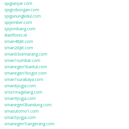
spigianyar.com
spigrobongan.com
spigunungkidul.com
spijember.com
spijombang.com
dianflores.id
sman48jkt.com
sman26jkt.com
sman03semarang.com
sman1sumbar.com
smanegeri1bantul.com
smanegeri1bogor.com
sman1surabaya.com
sman6jogja.com
sma1magelang.com
sman9jogja.com
smanegeri3bandung.com
smasutomo1.com
sman5jogja.com
smanegeri1tangerang.com