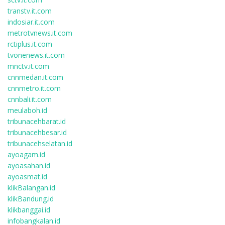
transtv.it.com
indosiar.it.com
metrotvnews.it.com
rctiplus.it.com
tvonenews.it.com
mnctv.it.com
cnnmedan.it.com
cnnmetro.it.com
cnnbali.it.com
meulaboh.id
tribunacehbarat.id
tribunacehbesar.id
tribunacehselatan.id
ayoagam.id
ayoasahan.id
ayoasmat.id
klikBalangan.id
klikBandung.id
klikbanggai.id
infobangkalan.id