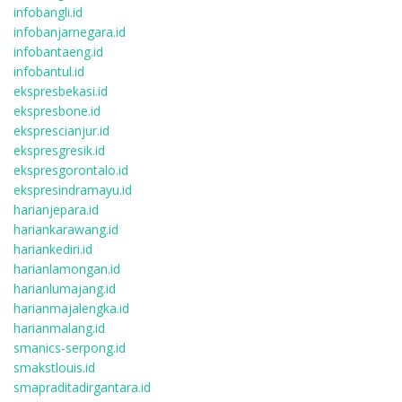
infobangli.id
infobanjarnegara.id
infobantaeng.id
infobantul.id
ekspresbekasi.id
ekspresbone.id
eksprescianjur.id
ekspresgresik.id
ekspresgorontalo.id
ekspresindramayu.id
harianjepara.id
hariankarawang.id
hariankediri.id
harianlamongan.id
harianlumajang.id
harianmajalengka.id
harianmalang.id
smanics-serpong.id
smakstlouis.id
smapraditadirgantara.id