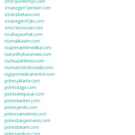
sma1purworejo.com
smanegeri1jember.com
sman2bekasi.com
smanegeri47jkt.com
sma1wonosari.com
rscahayasehat.com
rsumalikasim.com
rsuprimaintimedika.com
rsarunlhokseumaw.com
rsufauziahbireu.com
rsumumcitrahusada.com
rsgayomedicalcentre.com
polresjakarta.com
polresdago.com
polresdenpasar.com
polresbanten.com
polresjambi.com
polressamarinda.com
polresbanjarmasin.com
polresbatam.com
polresambon.com