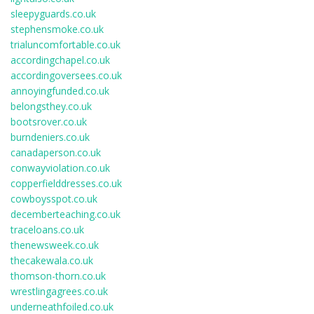
sleepyguards.co.uk
stephensmoke.co.uk
trialuncomfortable.co.uk
accordingchapel.co.uk
accordingoversees.co.uk
annoyingfunded.co.uk
belongsthey.co.uk
bootsrover.co.uk
burndeniers.co.uk
canadaperson.co.uk
conwayviolation.co.uk
copperfielddresses.co.uk
cowboysspot.co.uk
decemberteaching.co.uk
traceloans.co.uk
thenewsweek.co.uk
thecakewala.co.uk
thomson-thorn.co.uk
wrestlingagrees.co.uk
underneathfoiled.co.uk