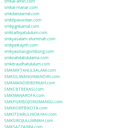
smkal-amin.com
smkal-manar.com
smkdarulamal.com
smkitpasundan.com
smkpgrikamal.com
smktarbiyatululum.com
smkyasalam-elummah.com
smkpelitaynh.com
smkyasinacigombong.com
smknahdatululama.com
smkitraudhatululum.com
SMKMIFTAHULSALAM.com
SMKSILIWANGIMANDIRI.com
SMKMANDIRIBERKAH.com
SMKCBTBEKASI.com
SMKMANAROFA.com
SMKPGRIBOJONGMANGU.com
SMKKORPRIKOTA.com
SMKITDARULHIDAYAH.com
SMKSIROJULUMMAH.com
SMKSAZZAHRA.com