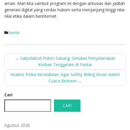
aman. Mari kita sambut program ini dengan antusias dan jadilah
generasi digital yang cerdas hukum serta menjunjung tinggi nilai-
nilai etika dalam berinternet.
berita
Post
←
Satpolairud Polres Sabang: Simulasi Penyelamatan
Korban Tenggelam di Pantai
navigation
Analisis Fisika Kecelakaan: Agar Safety Riding Aman dalam
Cuaca Ekstrem
→
Cari
CARI
Agustus 2026