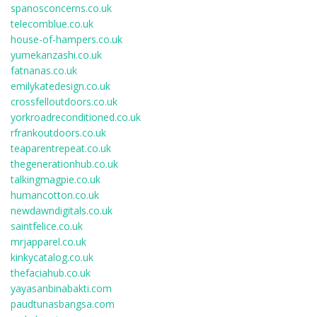
spanosconcerns.co.uk
telecomblue.co.uk
house-of-hampers.co.uk
yumekanzashi.co.uk
fatnanas.co.uk
emilykatedesign.co.uk
crossfelloutdoors.co.uk
yorkroadreconditioned.co.uk
rfrankoutdoors.co.uk
teaparentrepeat.co.uk
thegenerationhub.co.uk
talkingmagpie.co.uk
humancotton.co.uk
newdawndigitals.co.uk
saintfelice.co.uk
mrjapparel.co.uk
kinkycatalog.co.uk
thefaciahub.co.uk
yayasanbinabakti.com
paudtunasbangsa.com