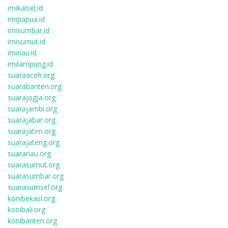
imikalsel.id
imipapua.id
imisumbar.id
imisumut.id
imiriau.id
imilampung.id
suaraaceh.org
suarabanten.org
suarajogja.org
suarajambi.org
suarajabar.org
suarajatim.org
suarajateng.org
suarariau.org
suarasumut.org
suarasumbar.org
suarasumsel.org
konibekasi.org
konibali.org
konibanten.org