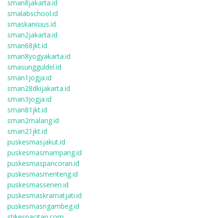
sman8jakarta.id
smalabschool.id
smaskanisius.id
sman2jakarta.id
sman68jkt.id
sman8yogyakarta.id
smasungguldel.id
sman1jogja.id
sman28dkijakarta.id
sman3jogja.id
sman81jkt.id
sman2malang.id
sman21jkt.id
puskesmasjakut.id
puskesmasmampang.id
puskesmaspancoran.id
puskesmasmenteng.id
puskesmassenen.id
puskesmaskramatjati.id
puskesmasngambeg.id
stikespacitan.com