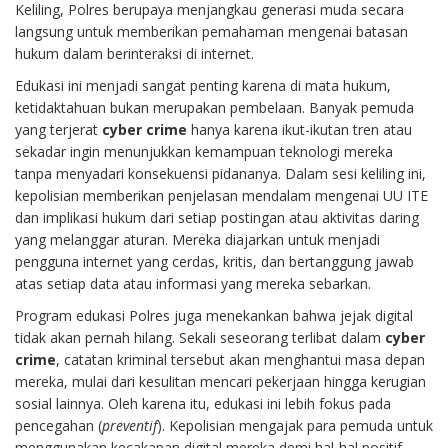
Keliling, Polres berupaya menjangkau generasi muda secara
langsung untuk memberikan pemahaman mengenai batasan
hukum dalam berinteraksi di internet.
Edukasi ini menjadi sangat penting karena di mata hukum,
ketidaktahuan bukan merupakan pembelaan. Banyak pemuda
yang terjerat
cyber crime
hanya karena ikut-ikutan tren atau
sekadar ingin menunjukkan kemampuan teknologi mereka
tanpa menyadari konsekuensi pidananya. Dalam sesi keliling ini,
kepolisian memberikan penjelasan mendalam mengenai UU ITE
dan implikasi hukum dari setiap postingan atau aktivitas daring
yang melanggar aturan. Mereka diajarkan untuk menjadi
pengguna internet yang cerdas, kritis, dan bertanggung jawab
atas setiap data atau informasi yang mereka sebarkan.
Program edukasi Polres juga menekankan bahwa jejak digital
tidak akan pernah hilang. Sekali seseorang terlibat dalam
cyber
crime
, catatan kriminal tersebut akan menghantui masa depan
mereka, mulai dari kesulitan mencari pekerjaan hingga kerugian
sosial lainnya. Oleh karena itu, edukasi ini lebih fokus pada
pencegahan (
preventif
). Kepolisian mengajak para pemuda untuk
menggunakan kecakapan digital mereka demi hal-hal positif,