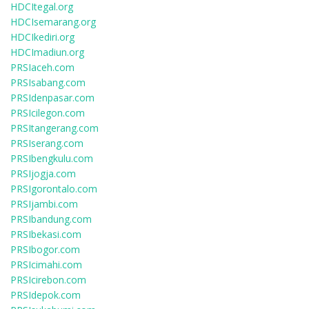
HDCItegal.org
HDCIsemarang.org
HDCIkediri.org
HDCImadiun.org
PRSIaceh.com
PRSIsabang.com
PRSIdenpasar.com
PRSIcilegon.com
PRSItangerang.com
PRSIserang.com
PRSIbengkulu.com
PRSIjogja.com
PRSIgorontalo.com
PRSIjambi.com
PRSIbandung.com
PRSIbekasi.com
PRSIbogor.com
PRSIcimahi.com
PRSIcirebon.com
PRSIdepok.com