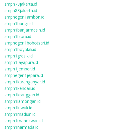
smpn78jakarta.id
smpn88jakarta.id
smpnegeri1ambon.id
smpn1bangil.id
smpn1banjarmasin.id
smpn1biora.id
smpnegeri1bobotsari.id
smpn1boyolali.id
smpn1gresik.id
smpn1jayapura.id
smpn1jember.id
smpnegeri1jepara.id
smpn1karanganyar.id
smpn1kendari.id
smpn1kranggan.id
smpn1lamongan.id
smpn1luwuk.id
smpn1madiun.id
smpn1manokwari.id
smpn1narmada.id