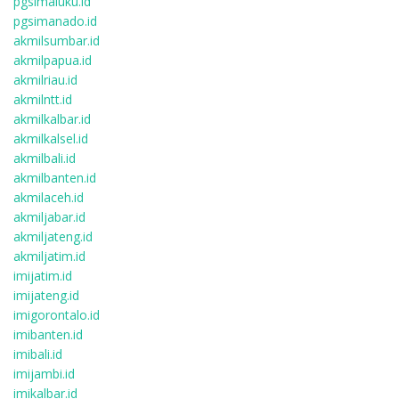
pgsimaluku.id
pgsimanado.id
akmilsumbar.id
akmilpapua.id
akmilriau.id
akmilntt.id
akmilkalbar.id
akmilkalsel.id
akmilbali.id
akmilbanten.id
akmilaceh.id
akmiljabar.id
akmiljateng.id
akmiljatim.id
imijatim.id
imijateng.id
imigorontalo.id
imibanten.id
imibali.id
imijambi.id
imikalbar.id