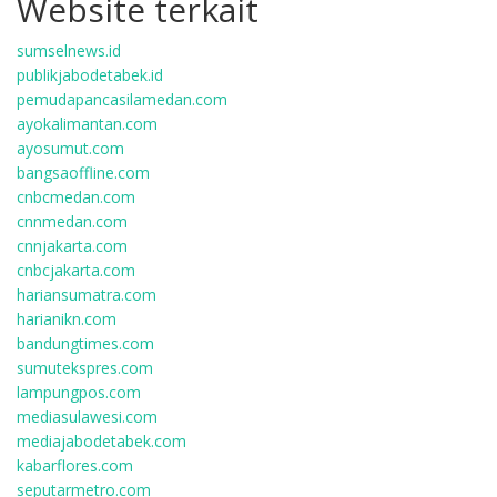
Website terkait
sumselnews.id
publikjabodetabek.id
pemudapancasilamedan.com
ayokalimantan.com
ayosumut.com
bangsaoffline.com
cnbcmedan.com
cnnmedan.com
cnnjakarta.com
cnbcjakarta.com
hariansumatra.com
harianikn.com
bandungtimes.com
sumutekspres.com
lampungpos.com
mediasulawesi.com
mediajabodetabek.com
kabarflores.com
seputarmetro.com