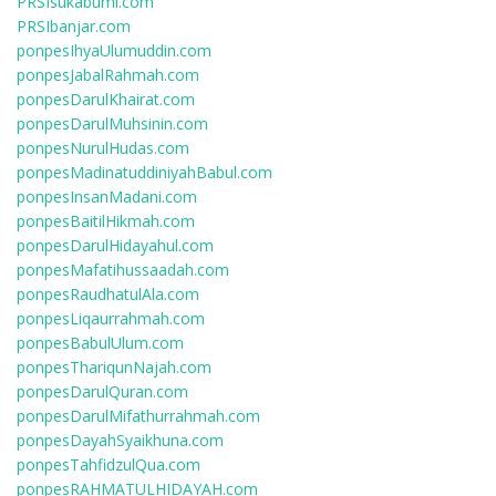
PRSIsukabumi.com
PRSIbanjar.com
ponpesIhyaUlumuddin.com
ponpesJabalRahmah.com
ponpesDarulKhairat.com
ponpesDarulMuhsinin.com
ponpesNurulHudas.com
ponpesMadinatuddiniyahBabul.com
ponpesInsanMadani.com
ponpesBaitilHikmah.com
ponpesDarulHidayahul.com
ponpesMafatihussaadah.com
ponpesRaudhatulAla.com
ponpesLiqaurrahmah.com
ponpesBabulUlum.com
ponpesThariqunNajah.com
ponpesDarulQuran.com
ponpesDarulMifathurrahmah.com
ponpesDayahSyaikhuna.com
ponpesTahfidzulQua.com
ponpesRAHMATULHIDAYAH.com