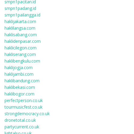
smpn1pacitan.id
smpn1padang.id
smpn1pailangga.id
haklijakarta.com
haklilangsa.com
haklisabang.com
haklidenpasar.com
haklicilegon.com
hakliserang.com
haklibengkulu.com
haklijogja.com
haklijambi.com
haklibandung.com
haklibekasi.com
haklibogor.com
perfectperson.co.uk
tourmusicfest.co.uk
strongdemocracy.co.uk
dronetotal.co.uk
partycurrent.co.uk
lightalso.co.uk