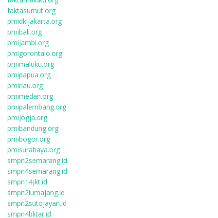
faktasumut.org
pmidkijakarta.org
pmibali.org
pmijambi.org
pmigorontalo.org
pmimaluku.org
pmipapua.org
pmiriau.org
pmimedan.org
pmipalembang.org
pmijogja.org
pmibandung.org
pmibogor.org
pmisurabaya.org
smpn2semarang.id
smpn4semarang.id
smpn14jkt.id
smpn2lumajang.id
smpn2sutojayan.id
smpn4blitar.id