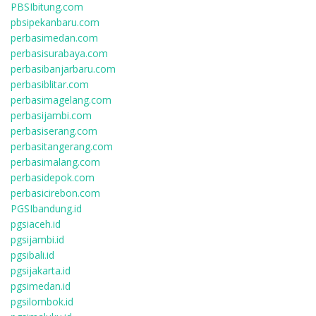
PBSIbitung.com
pbsipekanbaru.com
perbasimedan.com
perbasisurabaya.com
perbasibanjarbaru.com
perbasiblitar.com
perbasimagelang.com
perbasijambi.com
perbasiserang.com
perbasitangerang.com
perbasimalang.com
perbasidepok.com
perbasicirebon.com
PGSIbandung.id
pgsiaceh.id
pgsijambi.id
pgsibali.id
pgsijakarta.id
pgsimedan.id
pgsilombok.id