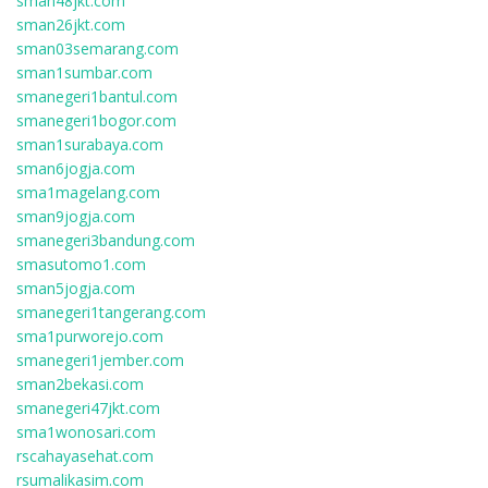
sman48jkt.com
sman26jkt.com
sman03semarang.com
sman1sumbar.com
smanegeri1bantul.com
smanegeri1bogor.com
sman1surabaya.com
sman6jogja.com
sma1magelang.com
sman9jogja.com
smanegeri3bandung.com
smasutomo1.com
sman5jogja.com
smanegeri1tangerang.com
sma1purworejo.com
smanegeri1jember.com
sman2bekasi.com
smanegeri47jkt.com
sma1wonosari.com
rscahayasehat.com
rsumalikasim.com