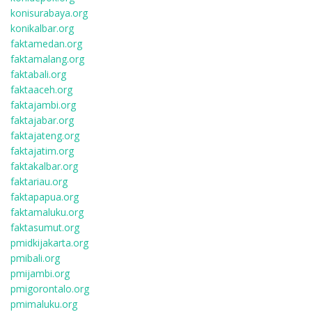
konisurabaya.org
konikalbar.org
faktamedan.org
faktamalang.org
faktabali.org
faktaaceh.org
faktajambi.org
faktajabar.org
faktajateng.org
faktajatim.org
faktakalbar.org
faktariau.org
faktapapua.org
faktamaluku.org
faktasumut.org
pmidkijakarta.org
pmibali.org
pmijambi.org
pmigorontalo.org
pmimaluku.org