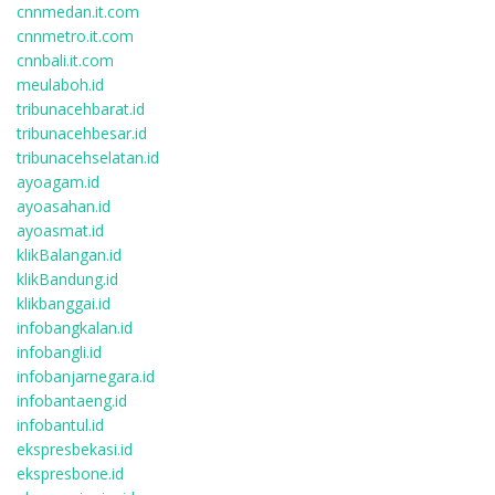
cnnmedan.it.com
cnnmetro.it.com
cnnbali.it.com
meulaboh.id
tribunacehbarat.id
tribunacehbesar.id
tribunacehselatan.id
ayoagam.id
ayoasahan.id
ayoasmat.id
klikBalangan.id
klikBandung.id
klikbanggai.id
infobangkalan.id
infobangli.id
infobanjarnegara.id
infobantaeng.id
infobantul.id
ekspresbekasi.id
ekspresbone.id