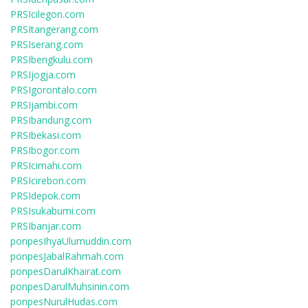
PRSIcilegon.com
PRSItangerang.com
PRSIserang.com
PRSIbengkulu.com
PRSIjogja.com
PRSIgorontalo.com
PRSIjambi.com
PRSIbandung.com
PRSIbekasi.com
PRSIbogor.com
PRSIcimahi.com
PRSIcirebon.com
PRSIdepok.com
PRSIsukabumi.com
PRSIbanjar.com
ponpesIhyaUlumuddin.com
ponpesJabalRahmah.com
ponpesDarulKhairat.com
ponpesDarulMuhsinin.com
ponpesNurulHudas.com