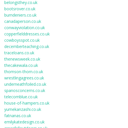
belongsthey.co.uk
bootsrover.co.uk
burndeniers.co.uk
canadaperson.co.uk
conwayviolation.co.uk
copperfielddresses.co.uk
cowboysspot.co.uk
decemberteaching.co.uk
traceloans.co.uk
thenewsweek.co.uk
thecakewala.co.uk
thomson-thorn.co.uk
wrestlingagrees.co.uk
underneathfoiled.co.uk
spanosconcerns.co.uk
telecomblue.co.uk
house-of-hampers.co.uk
yumekanzashi.co.uk
fatnanas.co.uk
emilykatedesign.co.uk