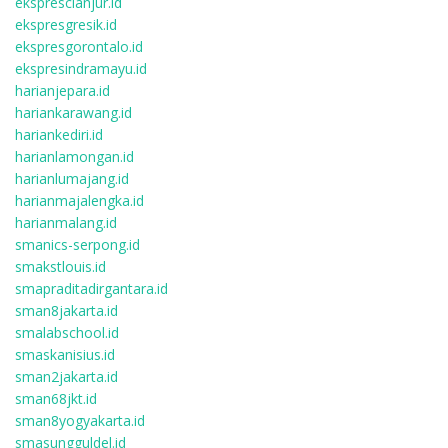
eksprescianjur.id
ekspresgresik.id
ekspresgorontalo.id
ekspresindramayu.id
harianjepara.id
hariankarawang.id
hariankediri.id
harianlamongan.id
harianlumajang.id
harianmajalengka.id
harianmalang.id
smanics-serpong.id
smakstlouis.id
smapraditadirgantara.id
sman8jakarta.id
smalabschool.id
smaskanisius.id
sman2jakarta.id
sman68jkt.id
sman8yogyakarta.id
smasungguldel.id