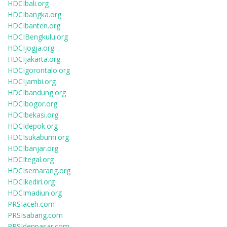
HDCIbali.org
HDCIbangka.org
HDCIbanten.org
HDCIBengkulu.org
HDCIjogja.org
HDCIjakarta.org
HDCIgorontalo.org
HDCIjambi.org
HDCIbandung.org
HDCIbogor.org
HDCIbekasi.org
HDCIdepok.org
HDCIsukabumi.org
HDCIbanjar.org
HDCItegal.org
HDCIsemarang.org
HDCIkediri.org
HDCImadiun.org
PRSIaceh.com
PRSIsabang.com
PRSIdenpasar.com