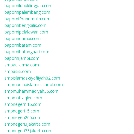
bapomilubuklinggau.com
bapomipalembang.com
bapomiPrabumulih.com
bapomibengkalis.com
bapomipelalawan.com
bapomidumai.com
bapomibatam.com
bapomibatanghari.com
bapomijambi.com
smpadikirma.com
smpasisi.com
smpislamas-syafiiyah02.com
smpmadinaislamicschool.com
smpmuhammadiyah36.com
smpmuttaqien.com
smpnegeri115.com
smpnegeri15.com
smpnegeri265.com
smpnegeri3jakarta.com
smpnegeri73jakarta.com