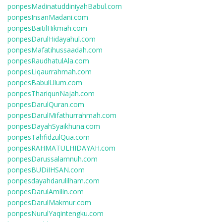
ponpesMadinatuddiniyahBabul.com
ponpesInsanMadani.com
ponpesBaitilHikmah.com
ponpesDarulHidayahul.com
ponpesMafatihussaadah.com
ponpesRaudhatulAla.com
ponpesLiqaurrahmah.com
ponpesBabulUlum.com
ponpesThariqunNajah.com
ponpesDarulQuran.com
ponpesDarulMifathurrahmah.com
ponpesDayahSyaikhuna.com
ponpesTahfidzulQua.com
ponpesRAHMATULHIDAYAH.com
ponpesDarussalamnuh.com
ponpesBUDiIHSAN.com
ponpesdayahdarulilham.com
ponpesDarulAmilin.com
ponpesDarulMakmur.com
ponpesNurulYaqintengku.com