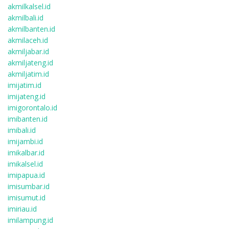
akmilkalsel.id
akmilbali.id
akmilbanten.id
akmilaceh.id
akmiljabar.id
akmiljateng.id
akmiljatim.id
imijatim.id
imijateng.id
imigorontalo.id
imibanten.id
imibali.id
imijambi.id
imikalbar.id
imikalsel.id
imipapua.id
imisumbar.id
imisumut.id
imiriau.id
imilampung.id