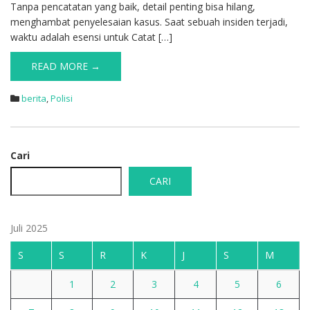
Tanpa pencatatan yang baik, detail penting bisa hilang,
menghambat penyelesaian kasus. Saat sebuah insiden terjadi,
waktu adalah esensi untuk Catat […]
READ MORE →
berita
,
Polisi
Cari
CARI
Juli 2025
S
S
R
K
J
S
M
1
2
3
4
5
6