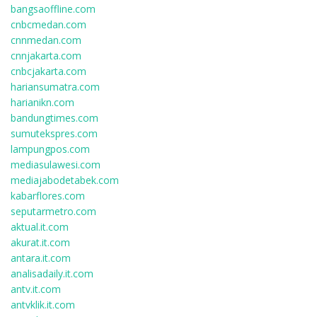
bangsaoffline.com
cnbcmedan.com
cnnmedan.com
cnnjakarta.com
cnbcjakarta.com
hariansumatra.com
harianikn.com
bandungtimes.com
sumutekspres.com
lampungpos.com
mediasulawesi.com
mediajabodetabek.com
kabarflores.com
seputarmetro.com
aktual.it.com
akurat.it.com
antara.it.com
analisadaily.it.com
antv.it.com
antvklik.it.com