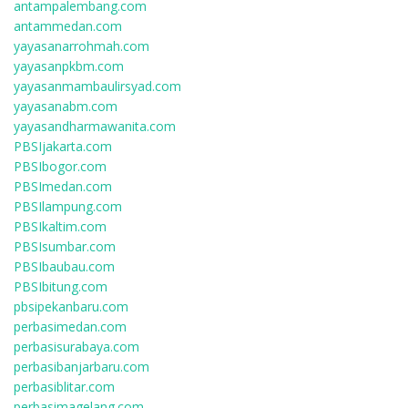
antampalembang.com
antammedan.com
yayasanarrohmah.com
yayasanpkbm.com
yayasanmambaulirsyad.com
yayasanabm.com
yayasandharmawanita.com
PBSIjakarta.com
PBSIbogor.com
PBSImedan.com
PBSIlampung.com
PBSIkaltim.com
PBSIsumbar.com
PBSIbaubau.com
PBSIbitung.com
pbsipekanbaru.com
perbasimedan.com
perbasisurabaya.com
perbasibanjarbaru.com
perbasiblitar.com
perbasimagelang.com