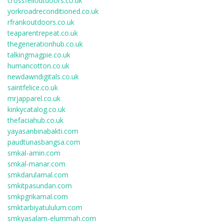
crossfelloutdoors.co.uk
yorkroadreconditioned.co.uk
rfrankoutdoors.co.uk
teaparentrepeat.co.uk
thegenerationhub.co.uk
talkingmagpie.co.uk
humancotton.co.uk
newdawndigitals.co.uk
saintfelice.co.uk
mrjapparel.co.uk
kinkycatalog.co.uk
thefaciahub.co.uk
yayasanbinabakti.com
paudtunasbangsa.com
smkal-amin.com
smkal-manar.com
smkdarulamal.com
smkitpasundan.com
smkpgrikamal.com
smktarbiyatululum.com
smkyasalam-elummah.com