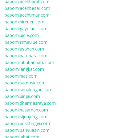
bapomiacehbarat.com
bapomiacehbesar.com
bapomiacehtimur.com
bapomibireuen.com
bapomigayolues.com
bapomipidie.com
bapomisimeulue.com
bapomiasahan.com
bapomibatubara.com
bapomilabuhanbatu.com
bapomilangkat.com
bapominias.com
bapomisamosir.com
bapomisimalungun.com
bapomibinjai.com
bapomidharmasraya.com
bapomipasaman.com
bapomisijunjung.com
bapomibukittinggi.com
bapomibanyuasin.com
bapomilahat.com