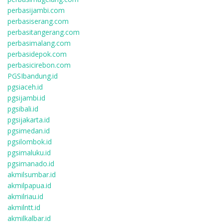
perbasijambi.com
perbasiserang.com
perbasitangerang.com
perbasimalang.com
perbasidepok.com
perbasicirebon.com
PGSIbandung.id
pgsiaceh.id
pgsijambi.id
pgsibali.id
pgsijakarta.id
pgsimedan.id
pgsilombok.id
pgsimaluku.id
pgsimanado.id
akmilsumbar.id
akmilpapua.id
akmilriau.id
akmilntt.id
akmilkalbar.id