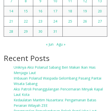
7
8
9
10
11
12
13
14
15
16
17
18
19
20
21
22
23
24
25
26
27
28
29
30
31
« Jun
Agu »
Recent Posts
Uniknya Aksi Polairud Sabang Beri Makan Ikan Hias
Menjaga Laut
Imbauan Polairud Waspada Gelombang Pasang Pantai
Wisata Sabang
Aksi Patroli Penanggulangan Pencemaran Minyak Kapal
Laut Kota
Kedaulatan Maritim Nusantara: Pengamanan Batas
Perairan Wilayah ZEE
Penggagalan Penyelundupan Rokok Ilegal Jalur Laut