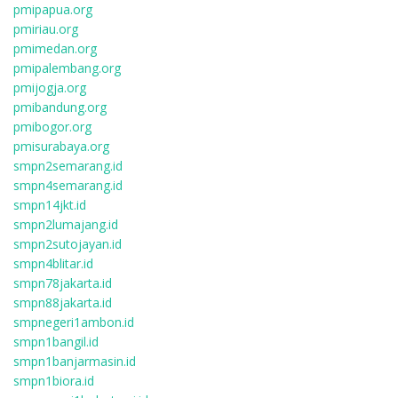
pmipapua.org
pmiriau.org
pmimedan.org
pmipalembang.org
pmijogja.org
pmibandung.org
pmibogor.org
pmisurabaya.org
smpn2semarang.id
smpn4semarang.id
smpn14jkt.id
smpn2lumajang.id
smpn2sutojayan.id
smpn4blitar.id
smpn78jakarta.id
smpn88jakarta.id
smpnegeri1ambon.id
smpn1bangil.id
smpn1banjarmasin.id
smpn1biora.id