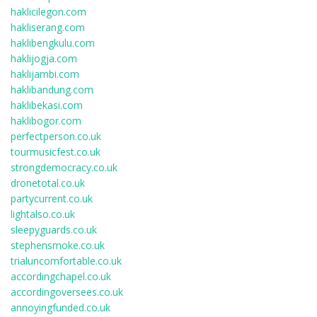
haklicilegon.com
hakliserang.com
haklibengkulu.com
haklijogja.com
haklijambi.com
haklibandung.com
haklibekasi.com
haklibogor.com
perfectperson.co.uk
tourmusicfest.co.uk
strongdemocracy.co.uk
dronetotal.co.uk
partycurrent.co.uk
lightalso.co.uk
sleepyguards.co.uk
stephensmoke.co.uk
trialuncomfortable.co.uk
accordingchapel.co.uk
accordingoversees.co.uk
annoyingfunded.co.uk