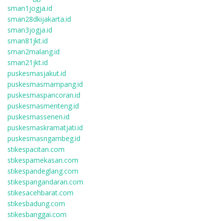
sman1jogja.id
sman28dkijakarta.id
sman3jogja.id
sman81jkt.id
sman2malang.id
sman21jkt.id
puskesmasjakut.id
puskesmasmampang.id
puskesmaspancoran.id
puskesmasmenteng.id
puskesmassenen.id
puskesmaskramatjati.id
puskesmasngambeg.id
stikespacitan.com
stikespamekasan.com
stikespandeglang.com
stikespangandaran.com
stikesacehbarat.com
stikesbadung.com
stikesbanggai.com