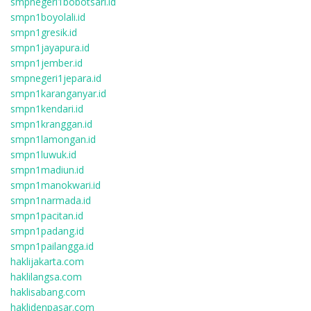
smpnegeri1bobotsari.id
smpn1boyolali.id
smpn1gresik.id
smpn1jayapura.id
smpn1jember.id
smpnegeri1jepara.id
smpn1karanganyar.id
smpn1kendari.id
smpn1kranggan.id
smpn1lamongan.id
smpn1luwuk.id
smpn1madiun.id
smpn1manokwari.id
smpn1narmada.id
smpn1pacitan.id
smpn1padang.id
smpn1pailangga.id
haklijakarta.com
haklilangsa.com
haklisabang.com
haklidenpasar.com