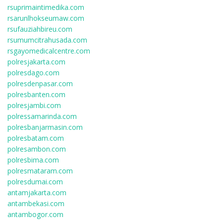
rsuprimaintimedika.com
rsarunlhokseumaw.com
rsufauziahbireu.com
rsumumcitrahusada.com
rsgayomedicalcentre.com
polresjakarta.com
polresdago.com
polresdenpasar.com
polresbanten.com
polresjambi.com
polressamarinda.com
polresbanjarmasin.com
polresbatam.com
polresambon.com
polresbima.com
polresmataram.com
polresdumai.com
antamjakarta.com
antambekasi.com
antambogor.com