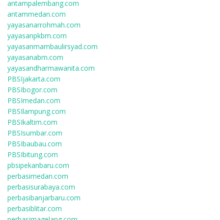
antampalembang.com
antammedan.com
yayasanarrohmah.com
yayasanpkbm.com
yayasanmambaulirsyad.com
yayasanabm.com
yayasandharmawanita.com
PBSIjakarta.com
PBSIbogor.com
PBSImedan.com
PBSIlampung.com
PBSIkaltim.com
PBSIsumbar.com
PBSIbaubau.com
PBSIbitung.com
pbsipekanbaru.com
perbasimedan.com
perbasisurabaya.com
perbasibanjarbaru.com
perbasiblitar.com
perbasimagelang.com