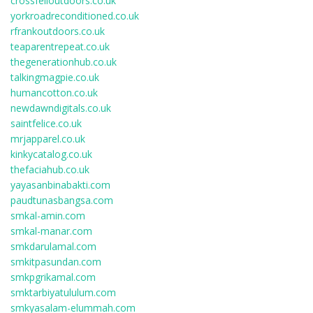
crossfelloutdoors.co.uk
yorkroadreconditioned.co.uk
rfrankoutdoors.co.uk
teaparentrepeat.co.uk
thegenerationhub.co.uk
talkingmagpie.co.uk
humancotton.co.uk
newdawndigitals.co.uk
saintfelice.co.uk
mrjapparel.co.uk
kinkycatalog.co.uk
thefaciahub.co.uk
yayasanbinabakti.com
paudtunasbangsa.com
smkal-amin.com
smkal-manar.com
smkdarulamal.com
smkitpasundan.com
smkpgrikamal.com
smktarbiyatululum.com
smkyasalam-elummah.com