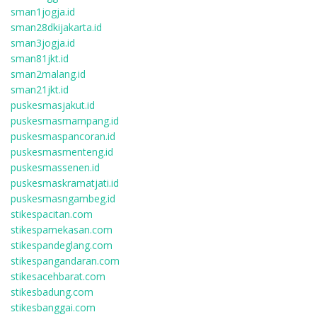
sman1jogja.id
sman28dkijakarta.id
sman3jogja.id
sman81jkt.id
sman2malang.id
sman21jkt.id
puskesmasjakut.id
puskesmasmampang.id
puskesmaspancoran.id
puskesmasmenteng.id
puskesmassenen.id
puskesmaskramatjati.id
puskesmasngambeg.id
stikespacitan.com
stikespamekasan.com
stikespandeglang.com
stikespangandaran.com
stikesacehbarat.com
stikesbadung.com
stikesbanggai.com