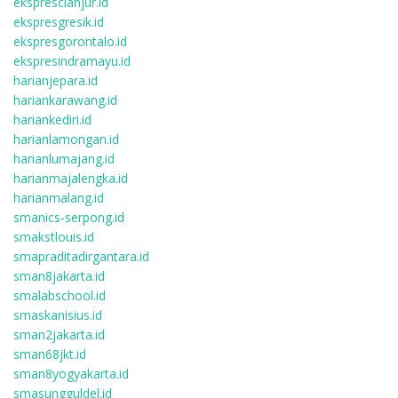
eksprescianjur.id
ekspresgresik.id
ekspresgorontalo.id
ekspresindramayu.id
harianjepara.id
hariankarawang.id
hariankediri.id
harianlamongan.id
harianlumajang.id
harianmajalengka.id
harianmalang.id
smanics-serpong.id
smakstlouis.id
smapraditadirgantara.id
sman8jakarta.id
smalabschool.id
smaskanisius.id
sman2jakarta.id
sman68jkt.id
sman8yogyakarta.id
smasungguldel.id