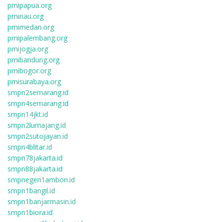
pmipapua.org
pmiriau.org
pmimedan.org
pmipalembang.org
pmijogja.org
pmibandung.org
pmibogor.org
pmisurabaya.org
smpn2semarang.id
smpn4semarang.id
smpn14jkt.id
smpn2lumajang.id
smpn2sutojayan.id
smpn4blitar.id
smpn78jakarta.id
smpn88jakarta.id
smpnegeri1ambon.id
smpn1bangil.id
smpn1banjarmasin.id
smpn1biora.id