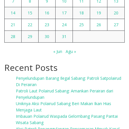
7
8
9
10
11
12
13
14
15
16
17
18
19
20
21
22
23
24
25
26
27
28
29
30
31
« Jun
Agu »
Recent Posts
Penyelundupan Barang Ilegal Sabang: Patroli Satpolairud
Di Perairan
Patroli Laut Polairud Sabang: Amankan Perairan dari
Penyelundupan
Uniknya Aksi Polairud Sabang Beri Makan Ikan Hias
Menjaga Laut
Imbauan Polairud Waspada Gelombang Pasang Pantai
Wisata Sabang
Aksi Patroli Penanggulangan Pencemaran Minyak Kapal