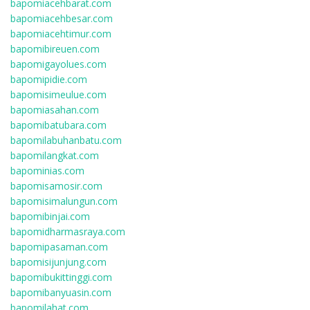
bapomiacehbarat.com
bapomiacehbesar.com
bapomiacehtimur.com
bapomibireuen.com
bapomigayolues.com
bapomipidie.com
bapomisimeulue.com
bapomiasahan.com
bapomibatubara.com
bapomilabuhanbatu.com
bapomilangkat.com
bapominias.com
bapomisamosir.com
bapomisimalungun.com
bapomibinjai.com
bapomidharmasraya.com
bapomipasaman.com
bapomisijunjung.com
bapomibukittinggi.com
bapomibanyuasin.com
bapomilahat.com