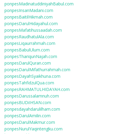
ponpesMadinatuddiniyahBabul.com
ponpesInsanMadani.com
ponpesBaitilHikmah.com
ponpesDarulHidayahul.com
ponpesMafatihussaadah.com
ponpesRaudhatulAla.com
ponpesLiqaurrahmah.com
ponpesBabulUlum.com
ponpesThariqunNajah.com
ponpesDarulQuran.com
ponpesDarulMifathurrahmah.com
ponpesDayahSyaikhuna.com
ponpesTahfidzulQua.com
ponpesRAHMATULHIDAYAH.com
ponpesDarussalamnuh.com
ponpesBUDiIHSAN.com
ponpesdayahdarulilham.com
ponpesDarulAmilin.com
ponpesDarulMakmur.com
ponpesNurulYaqintengku.com