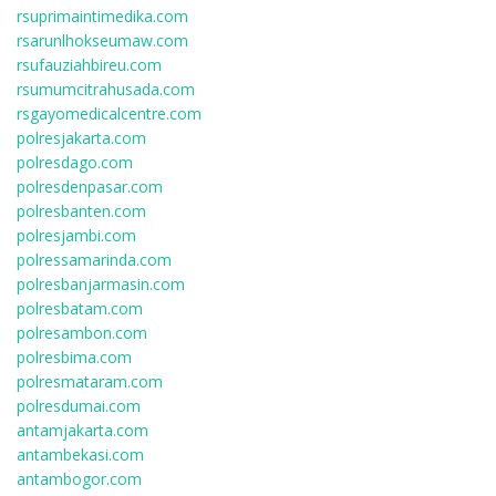
rsuprimaintimedika.com
rsarunlhokseumaw.com
rsufauziahbireu.com
rsumumcitrahusada.com
rsgayomedicalcentre.com
polresjakarta.com
polresdago.com
polresdenpasar.com
polresbanten.com
polresjambi.com
polressamarinda.com
polresbanjarmasin.com
polresbatam.com
polresambon.com
polresbima.com
polresmataram.com
polresdumai.com
antamjakarta.com
antambekasi.com
antambogor.com