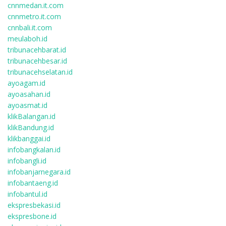
cnnmedan.it.com
cnnmetro.it.com
cnnbali.it.com
meulaboh.id
tribunacehbarat.id
tribunacehbesar.id
tribunacehselatan.id
ayoagam.id
ayoasahan.id
ayoasmat.id
klikBalangan.id
klikBandung.id
klikbanggai.id
infobangkalan.id
infobangli.id
infobanjarnegara.id
infobantaeng.id
infobantul.id
ekspresbekasi.id
ekspresbone.id