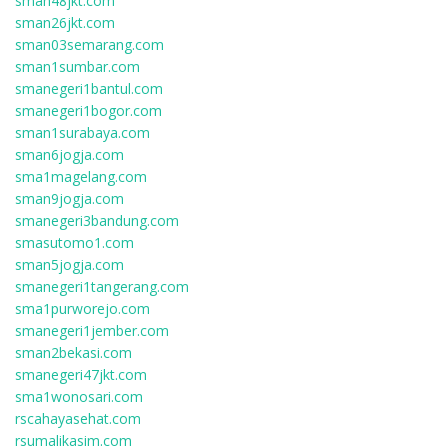
sman48jkt.com
sman26jkt.com
sman03semarang.com
sman1sumbar.com
smanegeri1bantul.com
smanegeri1bogor.com
sman1surabaya.com
sman6jogja.com
sma1magelang.com
sman9jogja.com
smanegeri3bandung.com
smasutomo1.com
sman5jogja.com
smanegeri1tangerang.com
sma1purworejo.com
smanegeri1jember.com
sman2bekasi.com
smanegeri47jkt.com
sma1wonosari.com
rscahayasehat.com
rsumalikasim.com