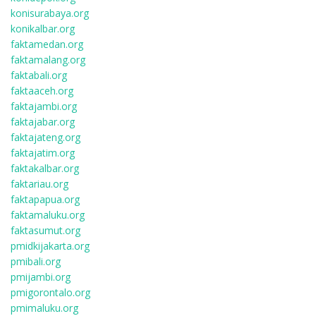
konisurabaya.org
konikalbar.org
faktamedan.org
faktamalang.org
faktabali.org
faktaaceh.org
faktajambi.org
faktajabar.org
faktajateng.org
faktajatim.org
faktakalbar.org
faktariau.org
faktapapua.org
faktamaluku.org
faktasumut.org
pmidkijakarta.org
pmibali.org
pmijambi.org
pmigorontalo.org
pmimaluku.org