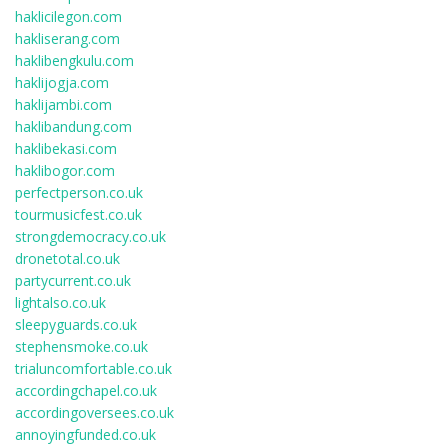
haklicilegon.com
hakliserang.com
haklibengkulu.com
haklijogja.com
haklijambi.com
haklibandung.com
haklibekasi.com
haklibogor.com
perfectperson.co.uk
tourmusicfest.co.uk
strongdemocracy.co.uk
dronetotal.co.uk
partycurrent.co.uk
lightalso.co.uk
sleepyguards.co.uk
stephensmoke.co.uk
trialuncomfortable.co.uk
accordingchapel.co.uk
accordingoversees.co.uk
annoyingfunded.co.uk