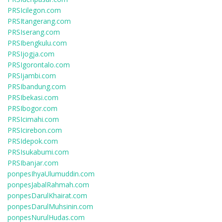
PRSIcilegon.com
PRSItangerang.com
PRSIserang.com
PRSIbengkulu.com
PRSIjogja.com
PRSIgorontalo.com
PRSIjambi.com
PRSIbandung.com
PRSIbekasi.com
PRSIbogor.com
PRSIcimahi.com
PRSIcirebon.com
PRSIdepok.com
PRSIsukabumi.com
PRSIbanjar.com
ponpesIhyaUlumuddin.com
ponpesJabalRahmah.com
ponpesDarulKhairat.com
ponpesDarulMuhsinin.com
ponpesNurulHudas.com