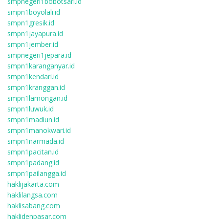
smpnegeri1bobotsari.id
smpn1boyolali.id
smpn1gresik.id
smpn1jayapura.id
smpn1jember.id
smpnegeri1jepara.id
smpn1karanganyar.id
smpn1kendari.id
smpn1kranggan.id
smpn1lamongan.id
smpn1luwuk.id
smpn1madiun.id
smpn1manokwari.id
smpn1narmada.id
smpn1pacitan.id
smpn1padang.id
smpn1pailangga.id
haklijakarta.com
haklilangsa.com
haklisabang.com
haklidenpasar.com