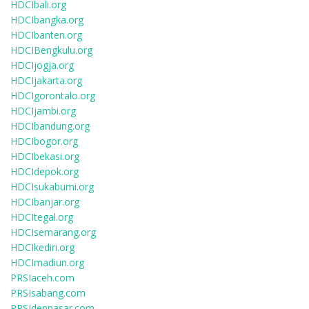
HDCIbali.org
HDCIbangka.org
HDCIbanten.org
HDCIBengkulu.org
HDCIjogja.org
HDCIjakarta.org
HDCIgorontalo.org
HDCIjambi.org
HDCIbandung.org
HDCIbogor.org
HDCIbekasi.org
HDCIdepok.org
HDCIsukabumi.org
HDCIbanjar.org
HDCItegal.org
HDCIsemarang.org
HDCIkediri.org
HDCImadiun.org
PRSIaceh.com
PRSIsabang.com
PRSIdenpasar.com