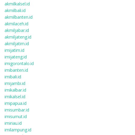
akmilkalsel.id
akmilbali.id
akmilbanten.id
akmilaceh.id
akmiljabar.id
akmiljateng.id
akmiljatim.id
imijatim.id
imijateng.id
imigorontalo.id
imibanten.id
imibali.id
imijambi.id
imikalbar.id
imikalsel.id
imipapua.id
imisumbar.id
imisumut.id
imiriau.id
imilampung.id