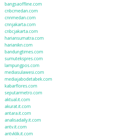
bangsaoffline.com
cnbcmedan.com
cnnmedan.com
cnnjakarta.com
cnbcjakarta.com
hariansumatra.com
harianikn.com
bandungtimes.com
sumutekspres.com
lampungpos.com
mediasulawesi.com
mediajabodetabek.com
kabarflores.com
seputarmetro.com
aktual.it.com
akurat.it.com
antara.it.com
analisadaily.it.com
antv.it.com
antvklik.it.com