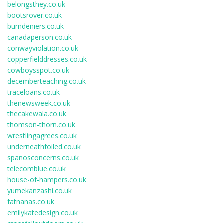
belongsthey.co.uk
bootsrover.co.uk
burndeniers.co.uk
canadaperson.co.uk
conwayviolation.co.uk
copperfielddresses.co.uk
cowboysspot.co.uk
decemberteaching.co.uk
traceloans.co.uk
thenewsweek.co.uk
thecakewala.co.uk
thomson-thorn.co.uk
wrestlingagrees.co.uk
underneathfoiled.co.uk
spanosconcerns.co.uk
telecomblue.co.uk
house-of-hampers.co.uk
yumekanzashi.co.uk
fatnanas.co.uk
emilykatedesign.co.uk