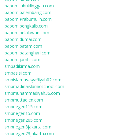
bapomilubuklinggau.com
bapomipalembang.com
bapomiPrabumulih.com
bapomibengkalis.com
bapomipelalawan.com
bapomidumai.com
bapomibatam.com
bapomibatanghari.com
bapomijambi.com
smpadikirma.com
smpasisi.com
smpislamas-syafiiyah02.com
smpmadinaislamicschool.com
smpmuhammadiyah36.com
smpmuttaqien.com
smpnegeri115.com
smpnegeri15.com
smpnegeri265.com
smpnegeri3jakarta.com
smpnegeri73jakarta.com