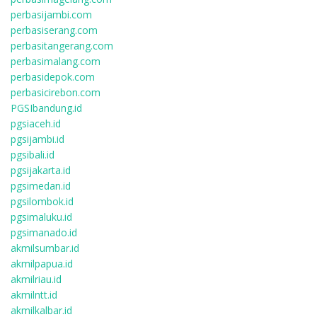
perbasijambi.com
perbasiserang.com
perbasitangerang.com
perbasimalang.com
perbasidepok.com
perbasicirebon.com
PGSIbandung.id
pgsiaceh.id
pgsijambi.id
pgsibali.id
pgsijakarta.id
pgsimedan.id
pgsilombok.id
pgsimaluku.id
pgsimanado.id
akmilsumbar.id
akmilpapua.id
akmilriau.id
akmilntt.id
akmilkalbar.id