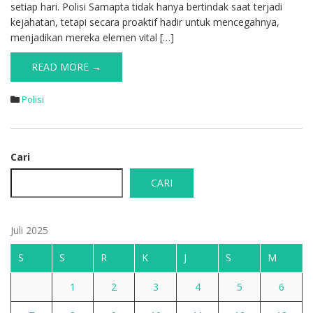
setiap hari. Polisi Samapta tidak hanya bertindak saat terjadi
kejahatan, tetapi secara proaktif hadir untuk mencegahnya,
menjadikan mereka elemen vital […]
READ MORE →
Polisi
Cari
CARI
Juli 2025
S
S
R
K
J
S
M
1
2
3
4
5
6