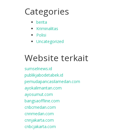
Categories
berita
Kriminalitas
Polisi
Uncategorized
Website terkait
sumselnews.id
publikjabodetabek.id
pemudapancasilamedan.com
ayokalimantan.com
ayosumut.com
bangsaoffline.com
cnbcmedan.com
cnnmedan.com
cnnjakarta.com
cnbcjakarta.com