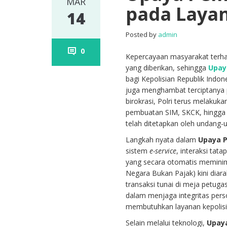
MAR
pada Layan
14
Posted by
admin
0
Kepercayaan masyarakat terha
yang diberikan, sehingga
Upay
bagi Kepolisian Republik Indone
juga menghambat terciptanya p
birokrasi, Polri terus melaku
pembuatan SIM, SKCK, hingga p
telah ditetapkan oleh undang-
Langkah nyata dalam
Upaya 
sistem
e-service
, interaksi tat
yang secara otomatis meminima
Negara Bukan Pajak) kini diara
transaksi tunai di meja petuga
dalam menjaga integritas pers
membutuhkan layanan kepolisi
Selain melalui teknologi,
Upay