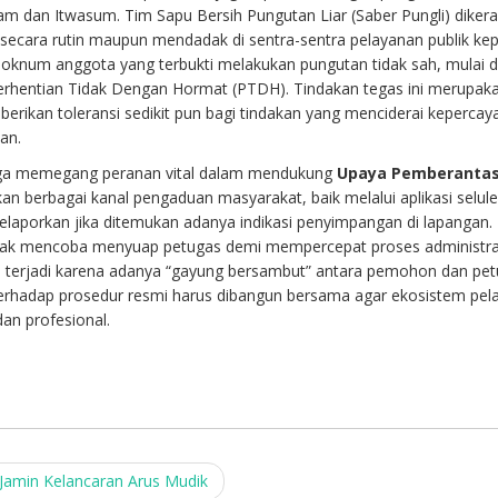
pam dan Itwasum. Tim Sapu Bersih Pungutan Liar (Saber Pungli) diker
cara rutin maupun mendadak di sentra-sentra pelayanan publik kepo
i oknum anggota yang terbukti melakukan pungutan tidak sah, mulai d
erhentian Tidak Dengan Hormat (PTDH). Tindakan tegas ini merupak
berikan toleransi sedikit pun bagi tindakan yang menciderai kepercay
an.
 juga memegang peranan vital dalam mendukung
Upaya Pemberanta
akan berbagai kanal pengaduan masyarakat, baik melalui aplikasi selule
laporkan jika ditemukan adanya indikasi penyimpangan di lapangan.
idak mencoba menyuap petugas demi mempercepat proses administra
kali terjadi karena adanya “gayung bersambut” antara pemohon dan pet
erhadap prosedur resmi harus dibangun bersama agar ekosistem pel
an profesional.
Jamin Kelancaran Arus Mudik