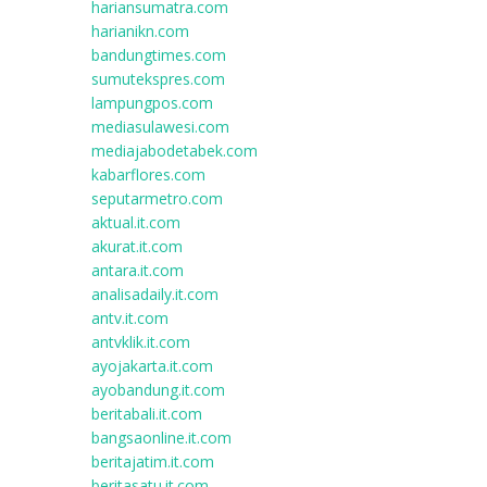
hariansumatra.com
harianikn.com
bandungtimes.com
sumutekspres.com
lampungpos.com
mediasulawesi.com
mediajabodetabek.com
kabarflores.com
seputarmetro.com
aktual.it.com
akurat.it.com
antara.it.com
analisadaily.it.com
antv.it.com
antvklik.it.com
ayojakarta.it.com
ayobandung.it.com
beritabali.it.com
bangsaonline.it.com
beritajatim.it.com
beritasatu.it.com