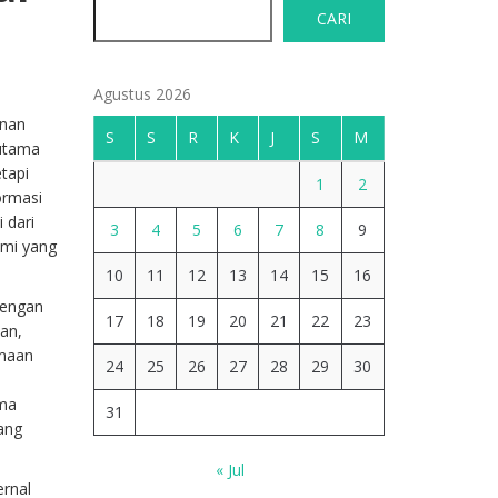
CARI
Agustus 2026
anan
S
S
R
K
J
S
M
 utama
etapi
1
2
ormasi
 dari
3
4
5
6
7
8
9
smi yang
10
11
12
13
14
15
16
 Dengan
17
18
19
20
21
22
23
kan,
imaan
24
25
26
27
28
29
30
ama
31
ang
« Jul
ernal