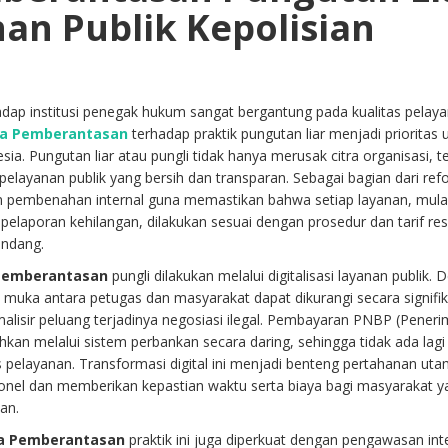
an Publik Kepolisian
dap institusi penegak hukum sangat bergantung pada kualitas pelay
a Pemberantasan
terhadap praktik pungutan liar menjadi prioritas
sia. Pungutan liar atau pungli tidak hanya merusak citra organisasi, t
elayanan publik yang bersih dan transparan. Sebagai bagian dari ref
kan pembenahan internal guna memastikan bahwa setiap layanan, mulai
elaporan kehilangan, dilakukan sesuai dengan prosedur dan tarif re
undang.
Pemberantasan
pungli dilakukan melalui digitalisasi layanan publik.
ap muka antara petugas dan masyarakat dapat dikurangi secara signifi
lisir peluang terjadinya negosiasi ilegal. Pembayaran PNBP (Pener
hkan melalui sistem perbankan secara daring, sehingga tidak ada lagi
s pelayanan. Transformasi digital ini menjadi benteng pertahanan ut
onel dan memberikan kepastian waktu serta biaya bagi masyarakat y
an.
a Pemberantasan
praktik ini juga diperkuat dengan pengawasan int