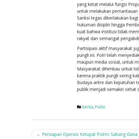
yang ketat melalui fungsi Pro
untuk melakukan pemantauan se
Sanksi tegas diberlakukan bag
hukuman disiplin hingga Pemb
kuat bahwa institusi tidak mem
rakyat dan semangat pengabdi
Partisipasi aktif masyarakat
pungli ini. Polri telah menyedi
maupun media sosial, untuk me
Masyarakat dihimbau untuk t
karena praktik pungli sering 
Budaya antre dan kepatuhan t
publik menjadi semakin sehat d
berita
,
Polisi
Post
←
Persiapan Operasi Ketupat Polres Sabang Guna 