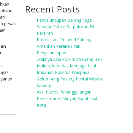
ahkan
Recent Posts
lisian.
ari
Penyelundupan Barang Ilegal
an pesan
Sabang: Patroli Satpolairud Di
aan
Perairan
Patroli Laut Polairud Sabang:
san
Amankan Perairan dari
r
Penyelundupan
Uniknya Aksi Polairud Sabang Beri
si,
Makan Ikan Hias Menjaga Laut
ugas.
Imbauan Polairud Waspada
ayanan
Gelombang Pasang Pantai Wisata
Sabang
Aksi Patroli Penanggulangan
Pencemaran Minyak Kapal Laut
Kota