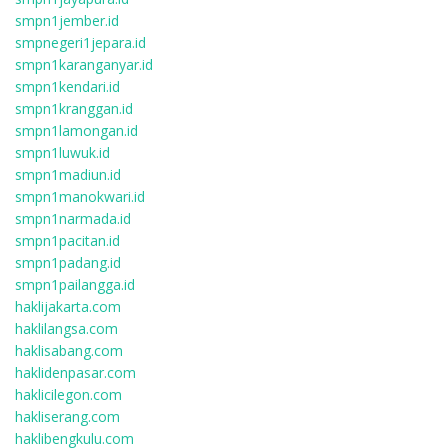
smpn1jember.id
smpnegeri1jepara.id
smpn1karanganyar.id
smpn1kendari.id
smpn1kranggan.id
smpn1lamongan.id
smpn1luwuk.id
smpn1madiun.id
smpn1manokwari.id
smpn1narmada.id
smpn1pacitan.id
smpn1padang.id
smpn1pailangga.id
haklijakarta.com
haklilangsa.com
haklisabang.com
haklidenpasar.com
haklicilegon.com
hakliserang.com
haklibengkulu.com