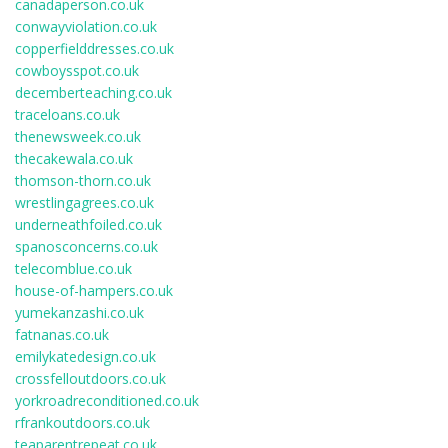
canadaperson.co.uk
conwayviolation.co.uk
copperfielddresses.co.uk
cowboysspot.co.uk
decemberteaching.co.uk
traceloans.co.uk
thenewsweek.co.uk
thecakewala.co.uk
thomson-thorn.co.uk
wrestlingagrees.co.uk
underneathfoiled.co.uk
spanosconcerns.co.uk
telecomblue.co.uk
house-of-hampers.co.uk
yumekanzashi.co.uk
fatnanas.co.uk
emilykatedesign.co.uk
crossfelloutdoors.co.uk
yorkroadreconditioned.co.uk
rfrankoutdoors.co.uk
teaparentrepeat.co.uk