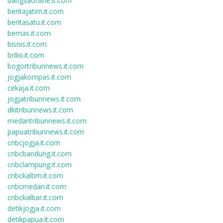
bangsaonline.it.com
beritajatim.it.com
beritasatu.it.com
bernas.it.com
bisnis.it.com
brilio.it.com
bogortribunnews.it.com
jogjakompas.it.com
cekaja.it.com
jogjatribunnews.it.com
dkitribunnews.it.com
medantribunnews.it.com
papuatribunnews.it.com
cnbcjogja.it.com
cnbcbandung.it.com
cnbclampung.it.com
cnbckaltim.it.com
cnbcmedan.it.com
cnbckalbar.it.com
detikjogja.it.com
detikpapua.it.com