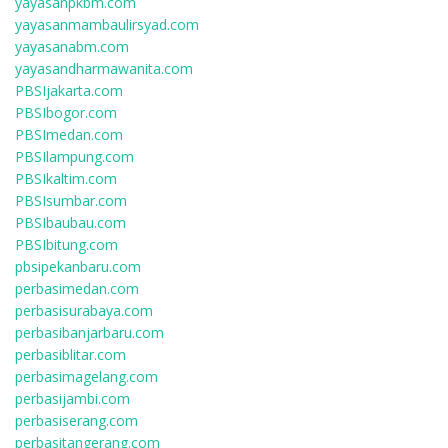
yayasanpkbm.com
yayasanmambaulirsyad.com
yayasanabm.com
yayasandharmawanita.com
PBSIjakarta.com
PBSIbogor.com
PBSImedan.com
PBSIlampung.com
PBSIkaltim.com
PBSIsumbar.com
PBSIbaubau.com
PBSIbitung.com
pbsipekanbaru.com
perbasimedan.com
perbasisurabaya.com
perbasibanjarbaru.com
perbasiblitar.com
perbasimagelang.com
perbasijambi.com
perbasiserang.com
perbasitangerang.com