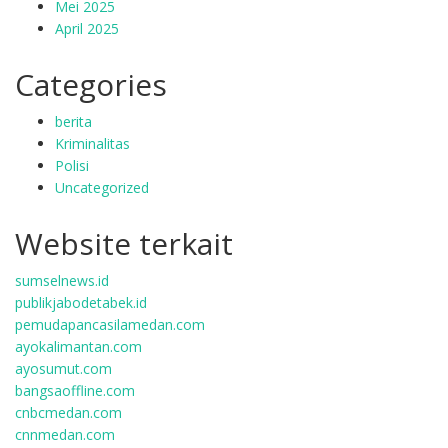
Mei 2025
April 2025
Categories
berita
Kriminalitas
Polisi
Uncategorized
Website terkait
sumselnews.id
publikjabodetabek.id
pemudapancasilamedan.com
ayokalimantan.com
ayosumut.com
bangsaoffline.com
cnbcmedan.com
cnnmedan.com