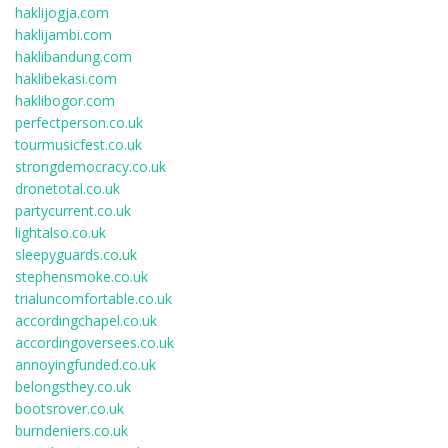
haklijogja.com
haklijambi.com
haklibandung.com
haklibekasi.com
haklibogor.com
perfectperson.co.uk
tourmusicfest.co.uk
strongdemocracy.co.uk
dronetotal.co.uk
partycurrent.co.uk
lightalso.co.uk
sleepyguards.co.uk
stephensmoke.co.uk
trialuncomfortable.co.uk
accordingchapel.co.uk
accordingoversees.co.uk
annoyingfunded.co.uk
belongsthey.co.uk
bootsrover.co.uk
burndeniers.co.uk