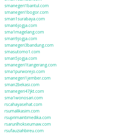
smanegeri1bantul.com
smanegeri1bogor.com
sman1surabaya.com
sman6jogja.com
sma1magelang.com
sman9jogja.com
smanegeri3bandung.com
smasutomo1.com
sman5jogja.com
smanegeri1tangerang.com
sma1purworejo.com
smanegeri1jember.com
sman2bekasi.com
smanegeri47jkt.com
sma1wonosari.com
rscahayasehat.com
rsumalikasim.com
rsuprimaintimedika.com
rsarunlhokseumaw.com
rsufauziahbireu.com