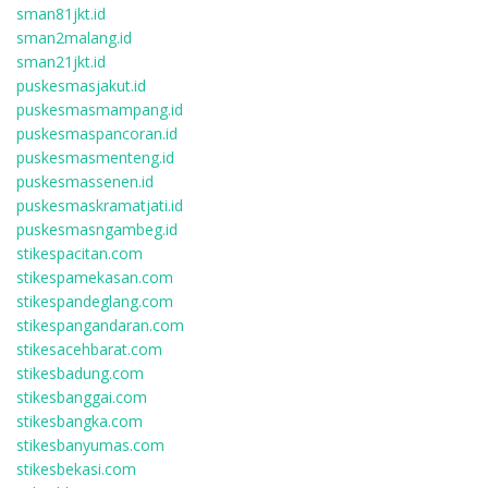
sman81jkt.id
sman2malang.id
sman21jkt.id
puskesmasjakut.id
puskesmasmampang.id
puskesmaspancoran.id
puskesmasmenteng.id
puskesmassenen.id
puskesmaskramatjati.id
puskesmasngambeg.id
stikespacitan.com
stikespamekasan.com
stikespandeglang.com
stikespangandaran.com
stikesacehbarat.com
stikesbadung.com
stikesbanggai.com
stikesbangka.com
stikesbanyumas.com
stikesbekasi.com