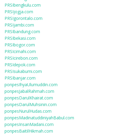
PRSIbengkulu.com
PRSIjogja.com
PRSIgorontalo.com
PRSIjambi.com
PRSIbandung.com
PRSIbekasi.com
PRSIbogor.com
PRSIcimahi.com
PRSIcirebon.com
PRSIdepok.com
PRSIsukabumi.com
PRSIbanjar.com
ponpesIhyaUlumuddin.com
ponpesJabalRahmah.com
ponpesDarulKhairat.com
ponpesDarulMuhsinin.com
ponpesNurulHudas.com
ponpesMadinatuddiniyahBabul.com
ponpesInsanMadani.com
ponpesBaitilHikmah.com