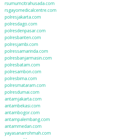
rsumumcitrahusada.com
rsgayomedicalcentre.com
polresjakarta.com
polresdago.com
polresdenpasar.com
polresbanten.com
polresjambi.com
polressamarinda.com
polresbanjarmasin.com
polresbatam.com
polresambon.com
polresbima.com
polresmataram.com
polresdumai.com
antamjakarta.com
antambekasi.com
antambogor.com
antampalembang.com
antammedan.com
yayasanarrohmah.com