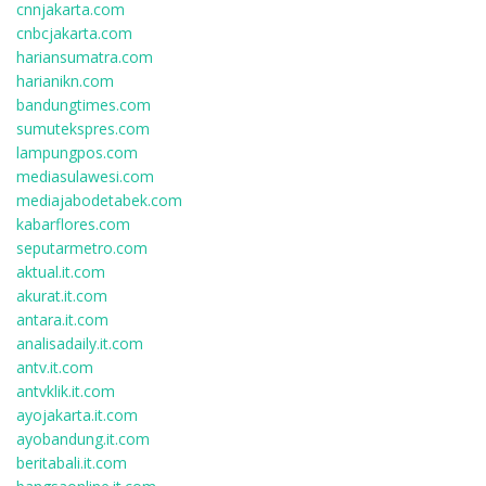
cnnjakarta.com
cnbcjakarta.com
hariansumatra.com
harianikn.com
bandungtimes.com
sumutekspres.com
lampungpos.com
mediasulawesi.com
mediajabodetabek.com
kabarflores.com
seputarmetro.com
aktual.it.com
akurat.it.com
antara.it.com
analisadaily.it.com
antv.it.com
antvklik.it.com
ayojakarta.it.com
ayobandung.it.com
beritabali.it.com