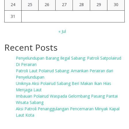
24
25
26
27
28
29
30
31
« Jul
Recent Posts
Penyelundupan Barang Ilegal Sabang: Patroli Satpolairud
Di Perairan
Patroli Laut Polairud Sabang: Amankan Perairan dari
Penyelundupan
Uniknya Aksi Polairud Sabang Beri Makan Ikan Hias
Menjaga Laut
Imbauan Polairud Waspada Gelombang Pasang Pantai
Wisata Sabang
Aksi Patroli Penanggulangan Pencemaran Minyak Kapal
Laut Kota