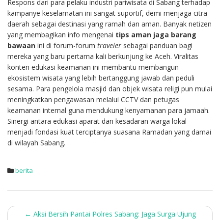
Respons dari para pelaku industri pariwisata di Sabang terhadap
kampanye keselamatan ini sangat suportif, demi menjaga citra
daerah sebagai destinasi yang ramah dan aman. Banyak netizen
yang membagikan info mengenai
tips aman jaga barang
bawaan
ini di forum-forum
traveler
sebagai panduan bagi
mereka yang baru pertama kali berkunjung ke Aceh. Viralitas
konten edukasi keamanan ini membantu membangun
ekosistem wisata yang lebih bertanggung jawab dan peduli
sesama. Para pengelola masjid dan objek wisata religi pun mulai
meningkatkan pengawasan melalui CCTV dan petugas
keamanan internal guna mendukung kenyamanan para jamaah.
Sinergi antara edukasi aparat dan kesadaran warga lokal
menjadi fondasi kuat terciptanya suasana Ramadan yang damai
di wilayah Sabang.
berita
Post
←
Aksi Bersih Pantai Polres Sabang: Jaga Surga Ujung