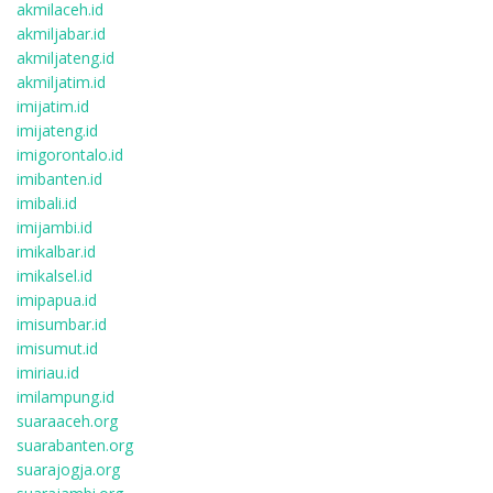
akmilaceh.id
akmiljabar.id
akmiljateng.id
akmiljatim.id
imijatim.id
imijateng.id
imigorontalo.id
imibanten.id
imibali.id
imijambi.id
imikalbar.id
imikalsel.id
imipapua.id
imisumbar.id
imisumut.id
imiriau.id
imilampung.id
suaraaceh.org
suarabanten.org
suarajogja.org