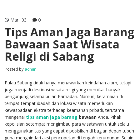
Mar
03
0
Tips Aman Jaga Barang
Bawaan Saat Wisata
Religi di Sabang
Posted by
admin
Pulau Sabang tidak hanya menawarkan keindahan alam, tetapi
juga menjadi destinasi wisata religi yang memikat banyak
pengunjung selama bulan Ramadan. Namun, keramaian di
tempat-tempat ibadah dan lokasi wisata memerlukan
kewaspadaan ekstra terhadap keamanan pribadi, terutama
mengenai
tips aman jaga barang
bawaan
Anda. Pihak
kepolisian setempat mengimbau para wisatawan untuk selalu
menggunakan tas yang dapat diposisikan di bagian depan tubuh
guna menghindari aksi pencopetan di tengah kerumunan. Selain