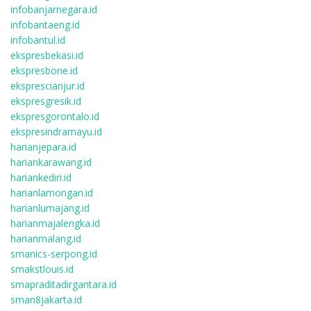
infobanjarnegara.id
infobantaeng.id
infobantul.id
ekspresbekasi.id
ekspresbone.id
eksprescianjur.id
ekspresgresik.id
ekspresgorontalo.id
ekspresindramayu.id
harianjepara.id
hariankarawang.id
hariankediri.id
harianlamongan.id
harianlumajang.id
harianmajalengka.id
harianmalang.id
smanics-serpong.id
smakstlouis.id
smapraditadirgantara.id
sman8jakarta.id