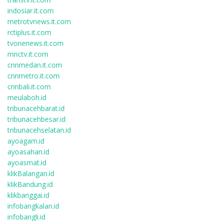
indosiar.it.com
metrotvnews.it.com
rctiplus.it.com
tvonenews.it.com
mnctv.it.com
cnnmedan.it.com
cnnmetro.it.com
cnnbali.it.com
meulaboh.id
tribunacehbarat.id
tribunacehbesar.id
tribunacehselatan.id
ayoagam.id
ayoasahan.id
ayoasmat.id
klikBalangan.id
klikBandung.id
klikbanggai.id
infobangkalan.id
infobangli.id