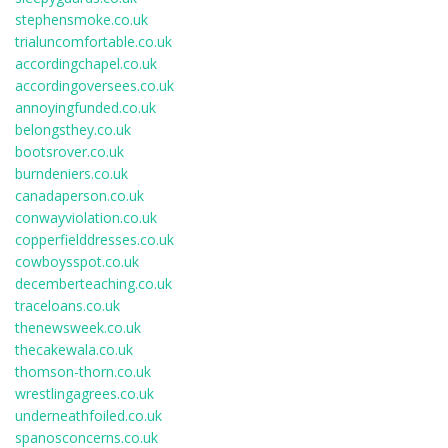
stephensmoke.co.uk
trialuncomfortable.co.uk
accordingchapel.co.uk
accordingoversees.co.uk
annoyingfunded.co.uk
belongsthey.co.uk
bootsrover.co.uk
burndeniers.co.uk
canadaperson.co.uk
conwayviolation.co.uk
copperfielddresses.co.uk
cowboysspot.co.uk
decemberteaching.co.uk
traceloans.co.uk
thenewsweek.co.uk
thecakewala.co.uk
thomson-thorn.co.uk
wrestlingagrees.co.uk
underneathfoiled.co.uk
spanosconcerns.co.uk