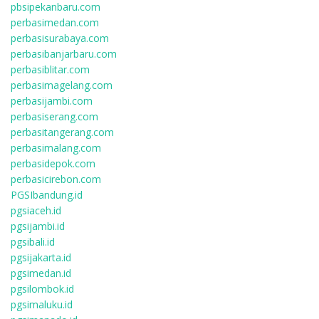
pbsipekanbaru.com
perbasimedan.com
perbasisurabaya.com
perbasibanjarbaru.com
perbasiblitar.com
perbasimagelang.com
perbasijambi.com
perbasiserang.com
perbasitangerang.com
perbasimalang.com
perbasidepok.com
perbasicirebon.com
PGSIbandung.id
pgsiaceh.id
pgsijambi.id
pgsibali.id
pgsijakarta.id
pgsimedan.id
pgsilombok.id
pgsimaluku.id