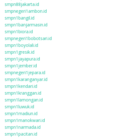
smpn88jakarta.id
smpnegeri1ambon.id
smpn1bangil.id
smpn1banjarmasin.id
smpn1biora.id
smpnegeri1bobotsari.id
smpn1boyolali.id
smpn1gresik.id
smpn1jayapura.id
smpn1jember.id
smpnegeri1jepara.id
smpn1karanganyar.id
smpn1kendari.id
smpn1kranggan.id
smpn1lamongan.id
smpn1luwuk.id
smpn1madiun.id
smpn1manokwari.id
smpn1narmada.id
smpn1pacitan.id