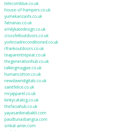
telecomblue.co.uk
house-of-hampers.co.uk
yumekanzashi.co.uk
fatnanas.co.uk
emilykatedesign.co.uk
crossfelloutdoors.co.uk
yorkroadreconditioned.co.uk
rfrankoutdoors.co.uk
teaparentrepeat.co.uk
thegenerationhub.co.uk
talkingmagpie.co.uk
humancotton.co.uk
newdawndigitals.co.uk
saintfelice.co.uk
mrjapparel.co.uk
kinkycatalog.co.uk
thefaciahub.co.uk
yayasanbinabakti.com
paudtunasbangsa.com
smkal-amin.com