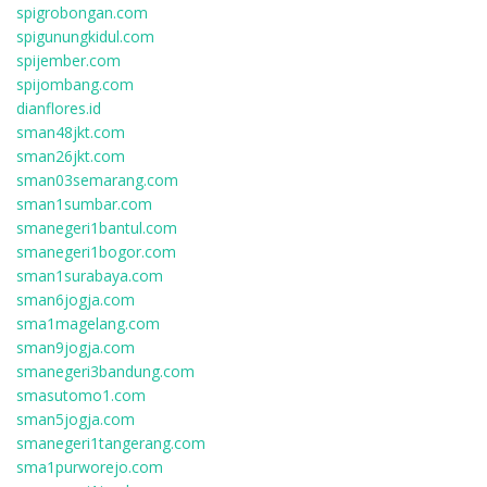
spigrobongan.com
spigunungkidul.com
spijember.com
spijombang.com
dianflores.id
sman48jkt.com
sman26jkt.com
sman03semarang.com
sman1sumbar.com
smanegeri1bantul.com
smanegeri1bogor.com
sman1surabaya.com
sman6jogja.com
sma1magelang.com
sman9jogja.com
smanegeri3bandung.com
smasutomo1.com
sman5jogja.com
smanegeri1tangerang.com
sma1purworejo.com