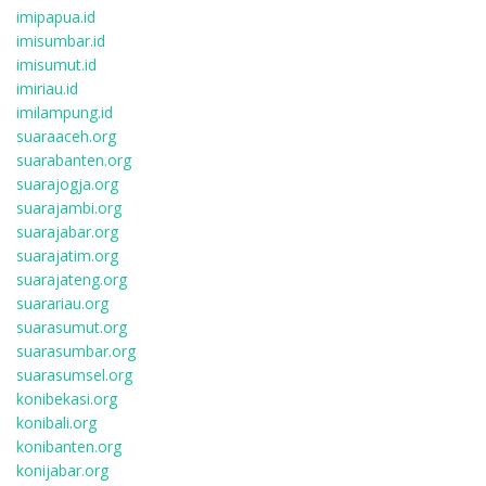
imipapua.id
imisumbar.id
imisumut.id
imiriau.id
imilampung.id
suaraaceh.org
suarabanten.org
suarajogja.org
suarajambi.org
suarajabar.org
suarajatim.org
suarajateng.org
suarariau.org
suarasumut.org
suarasumbar.org
suarasumsel.org
konibekasi.org
konibali.org
konibanten.org
konijabar.org