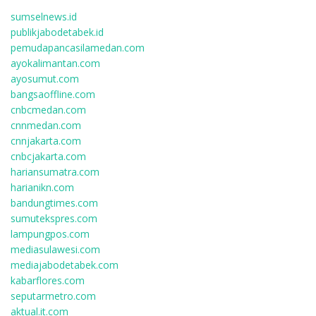
sumselnews.id
publikjabodetabek.id
pemudapancasilamedan.com
ayokalimantan.com
ayosumut.com
bangsaoffline.com
cnbcmedan.com
cnnmedan.com
cnnjakarta.com
cnbcjakarta.com
hariansumatra.com
harianikn.com
bandungtimes.com
sumutekspres.com
lampungpos.com
mediasulawesi.com
mediajabodetabek.com
kabarflores.com
seputarmetro.com
aktual.it.com