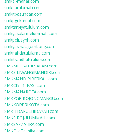
smkal-manar.com
smkdarulamal.com
smkitpasundan.com
smkpgrikamal.com
smktarbiyatululum.com
smkyasalam-elummah.com
smkpelitaynh.com
smkyasinacigombong.com
smknahdatululama.com
smkitraudhatululum.com
SMKMIFTAHULSALAM.com
SMKSILIWANGIMANDIRI.com
SMKMANDIRIBERKAH.com
SMKCBTBEKASI.com
SMKMANAROFA.com
SMKPGRIBOJONGMANGU.com
SMKKORPRIKOTA.com
SMKITDARULHIDAYAH.com
SMKSIROJULUMMAH.com
SMKSAZZAHRA.com
SMKCitaTeknika.com