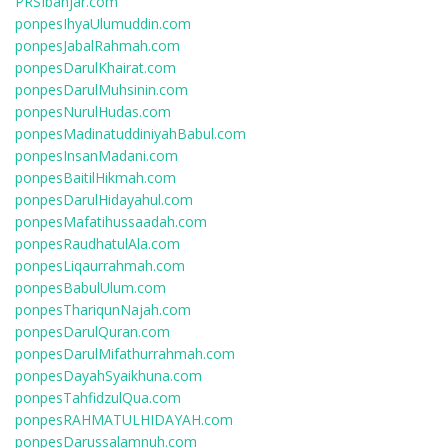
PRSIbanjar.com
ponpesIhyaUlumuddin.com
ponpesJabalRahmah.com
ponpesDarulKhairat.com
ponpesDarulMuhsinin.com
ponpesNurulHudas.com
ponpesMadinatuddiniyahBabul.com
ponpesInsanMadani.com
ponpesBaitilHikmah.com
ponpesDarulHidayahul.com
ponpesMafatihussaadah.com
ponpesRaudhatulAla.com
ponpesLiqaurrahmah.com
ponpesBabulUlum.com
ponpesThariqunNajah.com
ponpesDarulQuran.com
ponpesDarulMifathurrahmah.com
ponpesDayahSyaikhuna.com
ponpesTahfidzulQua.com
ponpesRAHMATULHIDAYAH.com
ponpesDarussalamnuh.com