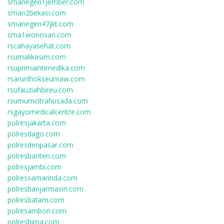
smanegeri1jember.com
sman2bekasi.com
smanegeri47jkt.com
sma1wonosari.com
rscahayasehat.com
rsumalikasim.com
rsuprimaintimedika.com
rsarunlhokseumaw.com
rsufauziahbireu.com
rsumumcitrahusada.com
rsgayomedicalcentre.com
polresjakarta.com
polresdago.com
polresdenpasar.com
polresbanten.com
polresjambi.com
polressamarinda.com
polresbanjarmasin.com
polresbatam.com
polresambon.com
polresbima.com