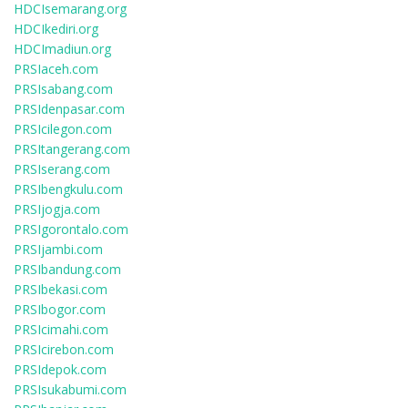
HDCIsemarang.org
HDCIkediri.org
HDCImadiun.org
PRSIaceh.com
PRSIsabang.com
PRSIdenpasar.com
PRSIcilegon.com
PRSItangerang.com
PRSIserang.com
PRSIbengkulu.com
PRSIjogja.com
PRSIgorontalo.com
PRSIjambi.com
PRSIbandung.com
PRSIbekasi.com
PRSIbogor.com
PRSIcimahi.com
PRSIcirebon.com
PRSIdepok.com
PRSIsukabumi.com