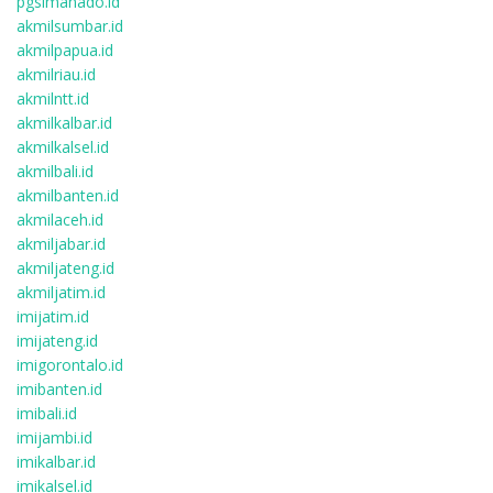
pgsimanado.id
akmilsumbar.id
akmilpapua.id
akmilriau.id
akmilntt.id
akmilkalbar.id
akmilkalsel.id
akmilbali.id
akmilbanten.id
akmilaceh.id
akmiljabar.id
akmiljateng.id
akmiljatim.id
imijatim.id
imijateng.id
imigorontalo.id
imibanten.id
imibali.id
imijambi.id
imikalbar.id
imikalsel.id