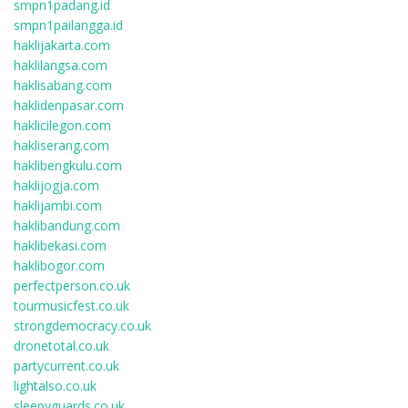
smpn1padang.id
smpn1pailangga.id
haklijakarta.com
haklilangsa.com
haklisabang.com
haklidenpasar.com
haklicilegon.com
hakliserang.com
haklibengkulu.com
haklijogja.com
haklijambi.com
haklibandung.com
haklibekasi.com
haklibogor.com
perfectperson.co.uk
tourmusicfest.co.uk
strongdemocracy.co.uk
dronetotal.co.uk
partycurrent.co.uk
lightalso.co.uk
sleepyguards.co.uk