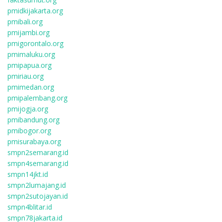
pmidkijakarta.org
pmibali.org
pmijambi.org
pmigorontalo.org
pmimaluku.org
pmipapua.org
pmiriau.org
pmimedan.org
pmipalembang.org
pmijogja.org
pmibandung.org
pmibogor.org
pmisurabaya.org
smpn2semarang.id
smpn4semarang.id
smpn14jkt.id
smpn2lumajang.id
smpn2sutojayan.id
smpn4blitar.id
smpn78jakarta.id