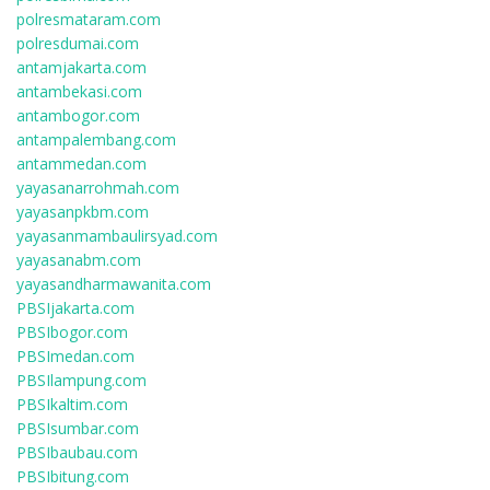
polresmataram.com
polresdumai.com
antamjakarta.com
antambekasi.com
antambogor.com
antampalembang.com
antammedan.com
yayasanarrohmah.com
yayasanpkbm.com
yayasanmambaulirsyad.com
yayasanabm.com
yayasandharmawanita.com
PBSIjakarta.com
PBSIbogor.com
PBSImedan.com
PBSIlampung.com
PBSIkaltim.com
PBSIsumbar.com
PBSIbaubau.com
PBSIbitung.com