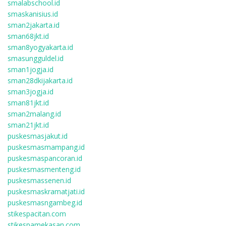
smalabschool.id
smaskanisius.id
sman2jakarta.id
sman68jkt.id
sman8yogyakarta.id
smasungguldel.id
sman1jogja.id
sman28dkijakarta.id
sman3jogja.id
sman81jkt.id
sman2malang.id
sman21jkt.id
puskesmasjakut.id
puskesmasmampang.id
puskesmaspancoran.id
puskesmasmenteng.id
puskesmassenen.id
puskesmaskramatjati.id
puskesmasngambeg.id
stikespacitan.com
stikespamekasan.com