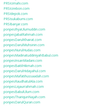
PRSIcimahi.com
PRSIcirebon.com
PRSIdepok.com
PRSIsukabumi.com
PRSIbanjar.com
ponpesIhyaUlumuddin.com
ponpesJabalRahmah.com
ponpesDarulKhairat.com
ponpesDarulMuhsinin.com
ponpesNurulHudas.com
ponpesMadinatuddiniyahBabul.com
ponpesInsanMadani.com
ponpesBaitilHikmah.com
ponpesDarulHidayahul.com
ponpesMafatihussaadah.com
ponpesRaudhatulAla.com
ponpesLiqaurrahmah.com
ponpesBabulUlum.com
ponpesThariqunNajah.com
ponpesDarulQuran.com