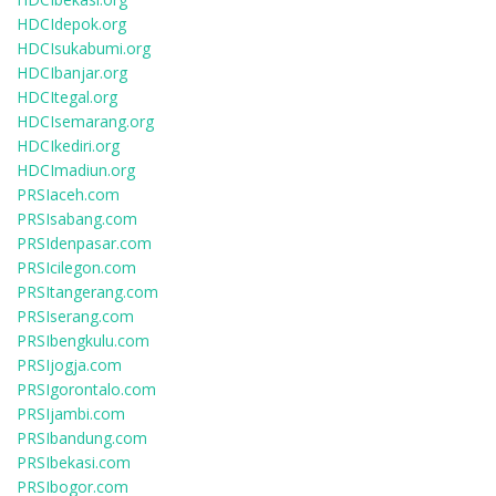
HDCIdepok.org
HDCIsukabumi.org
HDCIbanjar.org
HDCItegal.org
HDCIsemarang.org
HDCIkediri.org
HDCImadiun.org
PRSIaceh.com
PRSIsabang.com
PRSIdenpasar.com
PRSIcilegon.com
PRSItangerang.com
PRSIserang.com
PRSIbengkulu.com
PRSIjogja.com
PRSIgorontalo.com
PRSIjambi.com
PRSIbandung.com
PRSIbekasi.com
PRSIbogor.com