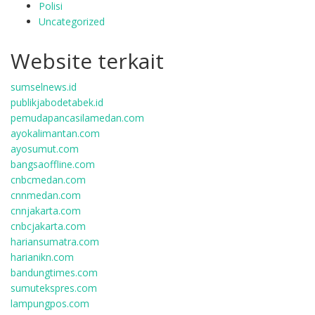
Polisi
Uncategorized
Website terkait
sumselnews.id
publikjabodetabek.id
pemudapancasilamedan.com
ayokalimantan.com
ayosumut.com
bangsaoffline.com
cnbcmedan.com
cnnmedan.com
cnnjakarta.com
cnbcjakarta.com
hariansumatra.com
harianikn.com
bandungtimes.com
sumutekspres.com
lampungpos.com