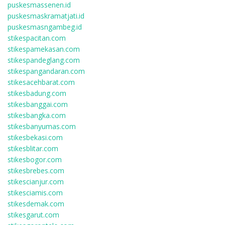
puskesmassenen.id
puskesmaskramatjati.id
puskesmasngambeg.id
stikespacitan.com
stikespamekasan.com
stikespandeglang.com
stikespangandaran.com
stikesacehbarat.com
stikesbadung.com
stikesbanggai.com
stikesbangka.com
stikesbanyumas.com
stikesbekasi.com
stikesblitar.com
stikesbogor.com
stikesbrebes.com
stikescianjur.com
stikesciamis.com
stikesdemak.com
stikesgarut.com