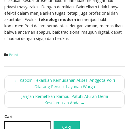
dilakukan sesuai prosedur hukum dan tidak melanggar hak
privasi masyarakat. Dengan demikian, Baintelkam tidak hanya
efektif dalam menjalankan tugas, tetapi juga profesional dan
akuntabel. Evolusi
teknologi modern
ini menjadi bukti
komitmen Polri dalam beradaptasi dengan zaman, memastikan
bahwa ancaman apapun, baik tradisional maupun digital, dapat
dihadapi dengan sigap dan terukur.
Polisi
Post
←
Kapolri Tekankan Kemudahan Akses: Anggota Polri
Dilarang Persulit Layanan Warga
navigation
Jangan Remehkan Rambu: Patuhi Aturan Demi
Keselamatan Anda
→
Cari
CARI