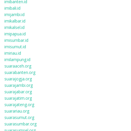
imibanten.id
imibali.id
imijambi.id
imikalbar.id
imikalsel.id
imipapua.id
imisumbar.id
imisumut.id
imiriau.id
imilampung.id
suaraaceh.org
suarabanten.org
suarajogja.org
suarajambi.org
suarajabar.org
suarajatim.org
suarajateng.org
suarariau.org
suarasumut.org
suarasumbar.org
suarasumsel.org