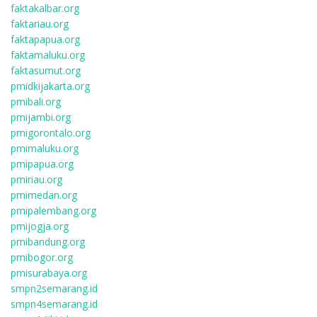
faktakalbar.org
faktariau.org
faktapapua.org
faktamaluku.org
faktasumut.org
pmidkijakarta.org
pmibali.org
pmijambi.org
pmigorontalo.org
pmimaluku.org
pmipapua.org
pmiriau.org
pmimedan.org
pmipalembang.org
pmijogja.org
pmibandung.org
pmibogor.org
pmisurabaya.org
smpn2semarang.id
smpn4semarang.id