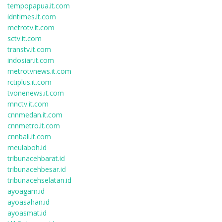
tempopapua.it.com
idntimes.it.com
metrotv.it.com
sctv.it.com
transtv.it.com
indosiar.it.com
metrotvnews.it.com
rctiplus.it.com
tvonenews.it.com
mnctv.it.com
cnnmedan.it.com
cnnmetro.it.com
cnnbali.it.com
meulaboh.id
tribunacehbarat.id
tribunacehbesar.id
tribunacehselatan.id
ayoagam.id
ayoasahan.id
ayoasmat.id