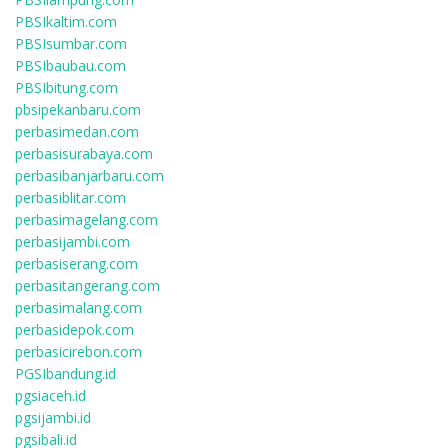
PBSIkaltim.com
PBSIsumbar.com
PBSIbaubau.com
PBSIbitung.com
pbsipekanbaru.com
perbasimedan.com
perbasisurabaya.com
perbasibanjarbaru.com
perbasiblitar.com
perbasimagelang.com
perbasijambi.com
perbasiserang.com
perbasitangerang.com
perbasimalang.com
perbasidepok.com
perbasicirebon.com
PGSIbandung.id
pgsiaceh.id
pgsijambi.id
pgsibali.id