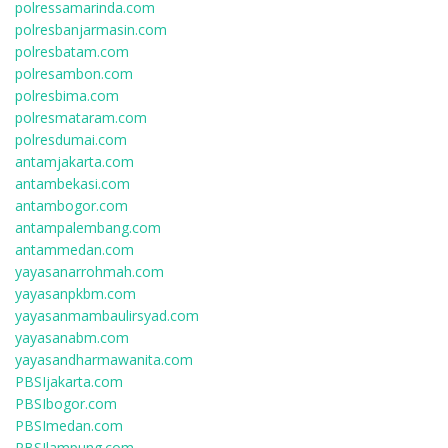
polressamarinda.com
polresbanjarmasin.com
polresbatam.com
polresambon.com
polresbima.com
polresmataram.com
polresdumai.com
antamjakarta.com
antambekasi.com
antambogor.com
antampalembang.com
antammedan.com
yayasanarrohmah.com
yayasanpkbm.com
yayasanmambaulirsyad.com
yayasanabm.com
yayasandharmawanita.com
PBSIjakarta.com
PBSIbogor.com
PBSImedan.com
PBSIlampung.com