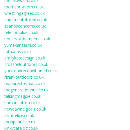
thecakewala.co.uk
thomson-thorn.co.uk
wrestlingagrees.co.uk
underneathfoiled.co.uk
spanosconcerns.co.uk
telecomblue.co.uk
house-of-hampers.co.uk
yumekanzashi.co.uk
fatnanas.co.uk
emilykatedesign.co.uk
crossfelloutdoors.co.uk
yorkroadreconditioned.co.uk
rfrankoutdoors.co.uk
teaparentrepeat.co.uk
thegenerationhub.co.uk
talkingmagpie.co.uk
humancotton.co.uk
newdawndigitals.co.uk
saintfelice.co.uk
mrjapparel.co.uk
kinkycatalog.co.uk