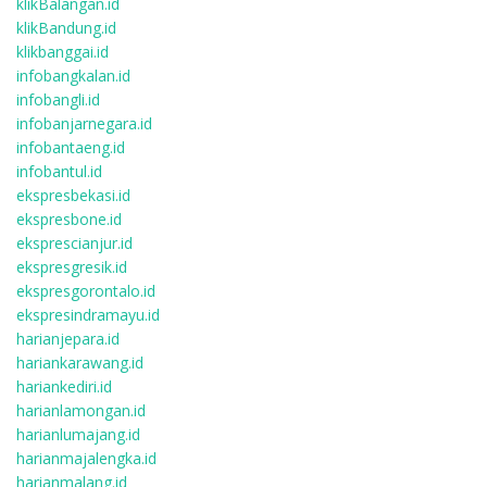
klikBalangan.id
klikBandung.id
klikbanggai.id
infobangkalan.id
infobangli.id
infobanjarnegara.id
infobantaeng.id
infobantul.id
ekspresbekasi.id
ekspresbone.id
eksprescianjur.id
ekspresgresik.id
ekspresgorontalo.id
ekspresindramayu.id
harianjepara.id
hariankarawang.id
hariankediri.id
harianlamongan.id
harianlumajang.id
harianmajalengka.id
harianmalang.id