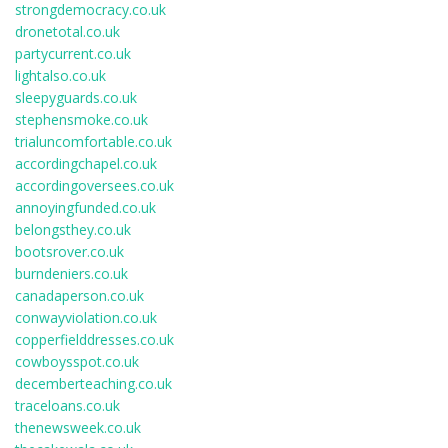
strongdemocracy.co.uk
dronetotal.co.uk
partycurrent.co.uk
lightalso.co.uk
sleepyguards.co.uk
stephensmoke.co.uk
trialuncomfortable.co.uk
accordingchapel.co.uk
accordingoversees.co.uk
annoyingfunded.co.uk
belongsthey.co.uk
bootsrover.co.uk
burndeniers.co.uk
canadaperson.co.uk
conwayviolation.co.uk
copperfielddresses.co.uk
cowboysspot.co.uk
decemberteaching.co.uk
traceloans.co.uk
thenewsweek.co.uk