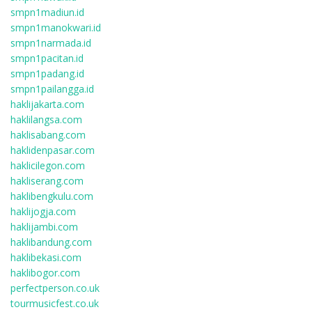
smpn1madiun.id
smpn1manokwari.id
smpn1narmada.id
smpn1pacitan.id
smpn1padang.id
smpn1pailangga.id
haklijakarta.com
haklilangsa.com
haklisabang.com
haklidenpasar.com
haklicilegon.com
hakliserang.com
haklibengkulu.com
haklijogja.com
haklijambi.com
haklibandung.com
haklibekasi.com
haklibogor.com
perfectperson.co.uk
tourmusicfest.co.uk