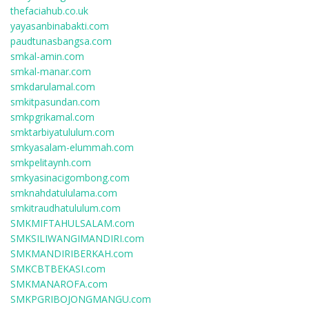
thefaciahub.co.uk
yayasanbinabakti.com
paudtunasbangsa.com
smkal-amin.com
smkal-manar.com
smkdarulamal.com
smkitpasundan.com
smkpgrikamal.com
smktarbiyatululum.com
smkyasalam-elummah.com
smkpelitaynh.com
smkyasinacigombong.com
smknahdatululama.com
smkitraudhatululum.com
SMKMIFTAHULSALAM.com
SMKSILIWANGIMANDIRI.com
SMKMANDIRIBERKAH.com
SMKCBTBEKASI.com
SMKMANAROFA.com
SMKPGRIBOJONGMANGU.com