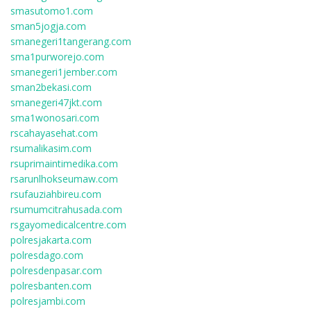
smasutomo1.com
sman5jogja.com
smanegeri1tangerang.com
sma1purworejo.com
smanegeri1jember.com
sman2bekasi.com
smanegeri47jkt.com
sma1wonosari.com
rscahayasehat.com
rsumalikasim.com
rsuprimaintimedika.com
rsarunlhokseumaw.com
rsufauziahbireu.com
rsumumcitrahusada.com
rsgayomedicalcentre.com
polresjakarta.com
polresdago.com
polresdenpasar.com
polresbanten.com
polresjambi.com