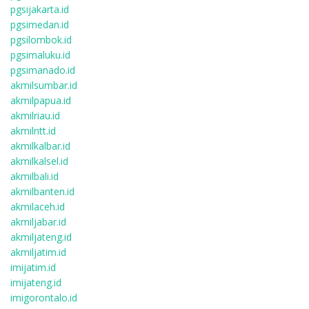
pgsijakarta.id
pgsimedan.id
pgsilombok.id
pgsimaluku.id
pgsimanado.id
akmilsumbar.id
akmilpapua.id
akmilriau.id
akmilntt.id
akmilkalbar.id
akmilkalsel.id
akmilbali.id
akmilbanten.id
akmilaceh.id
akmiljabar.id
akmiljateng.id
akmiljatim.id
imijatim.id
imijateng.id
imigorontalo.id