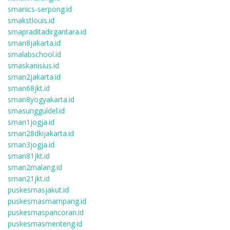
smanics-serpong.id
smakstlouis.id
smapraditadirgantara.id
sman8jakarta.id
smalabschool.id
smaskanisius.id
sman2jakarta.id
sman68jkt.id
sman8yogyakarta.id
smasungguldel.id
sman1jogja.id
sman28dkijakarta.id
sman3jogja.id
sman81jkt.id
sman2malang.id
sman21jkt.id
puskesmasjakut.id
puskesmasmampang.id
puskesmaspancoran.id
puskesmasmenteng.id