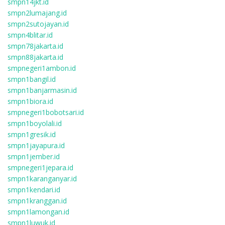
smpn14jkt.id
smpn2lumajang.id
smpn2sutojayan.id
smpn4blitar.id
smpn78jakarta.id
smpn88jakarta.id
smpnegeri1ambon.id
smpn1bangil.id
smpn1banjarmasin.id
smpn1biora.id
smpnegeri1bobotsari.id
smpn1boyolali.id
smpn1gresik.id
smpn1jayapura.id
smpn1jember.id
smpnegeri1jepara.id
smpn1karanganyar.id
smpn1kendari.id
smpn1kranggan.id
smpn1lamongan.id
smpn1luwuk.id