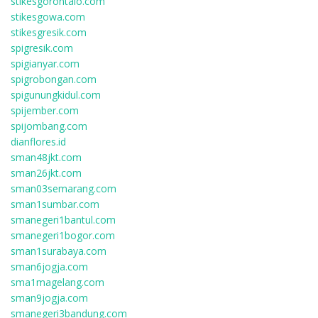
stikesgorontalo.com
stikesgowa.com
stikesgresik.com
spigresik.com
spigianyar.com
spigrobongan.com
spigunungkidul.com
spijember.com
spijombang.com
dianflores.id
sman48jkt.com
sman26jkt.com
sman03semarang.com
sman1sumbar.com
smanegeri1bantul.com
smanegeri1bogor.com
sman1surabaya.com
sman6jogja.com
sma1magelang.com
sman9jogja.com
smanegeri3bandung.com