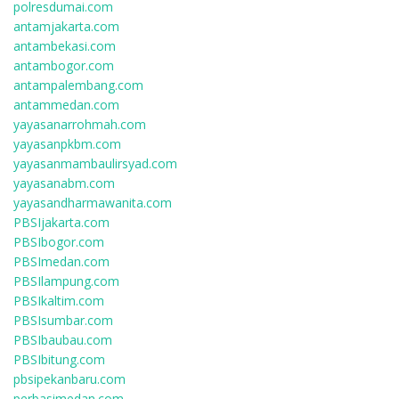
polresdumai.com
antamjakarta.com
antambekasi.com
antambogor.com
antampalembang.com
antammedan.com
yayasanarrohmah.com
yayasanpkbm.com
yayasanmambaulirsyad.com
yayasanabm.com
yayasandharmawanita.com
PBSIjakarta.com
PBSIbogor.com
PBSImedan.com
PBSIlampung.com
PBSIkaltim.com
PBSIsumbar.com
PBSIbaubau.com
PBSIbitung.com
pbsipekanbaru.com
perbasimedan.com