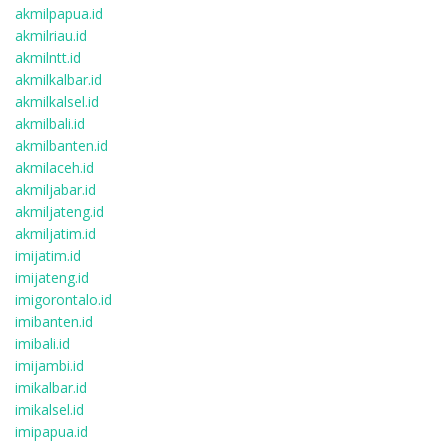
akmilpapua.id
akmilriau.id
akmilntt.id
akmilkalbar.id
akmilkalsel.id
akmilbali.id
akmilbanten.id
akmilaceh.id
akmiljabar.id
akmiljateng.id
akmiljatim.id
imijatim.id
imijateng.id
imigorontalo.id
imibanten.id
imibali.id
imijambi.id
imikalbar.id
imikalsel.id
imipapua.id