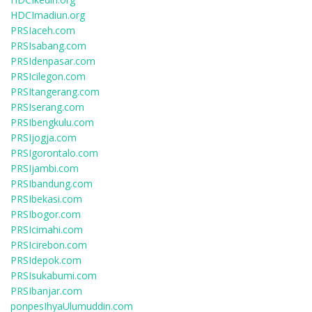
HDCImadiun.org
PRSIaceh.com
PRSIsabang.com
PRSIdenpasar.com
PRSIcilegon.com
PRSItangerang.com
PRSIserang.com
PRSIbengkulu.com
PRSIjogja.com
PRSIgorontalo.com
PRSIjambi.com
PRSIbandung.com
PRSIbekasi.com
PRSIbogor.com
PRSIcimahi.com
PRSIcirebon.com
PRSIdepok.com
PRSIsukabumi.com
PRSIbanjar.com
ponpesIhyaUlumuddin.com