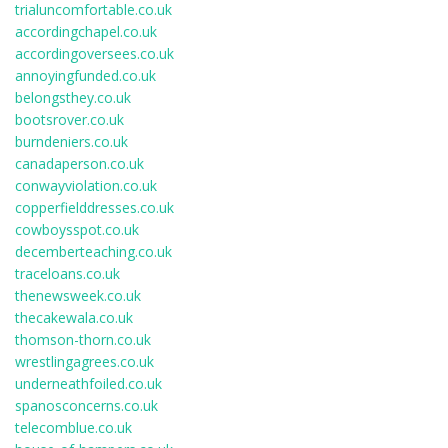
trialuncomfortable.co.uk
accordingchapel.co.uk
accordingoversees.co.uk
annoyingfunded.co.uk
belongsthey.co.uk
bootsrover.co.uk
burndeniers.co.uk
canadaperson.co.uk
conwayviolation.co.uk
copperfielddresses.co.uk
cowboysspot.co.uk
decemberteaching.co.uk
traceloans.co.uk
thenewsweek.co.uk
thecakewala.co.uk
thomson-thorn.co.uk
wrestlingagrees.co.uk
underneathfoiled.co.uk
spanosconcerns.co.uk
telecomblue.co.uk