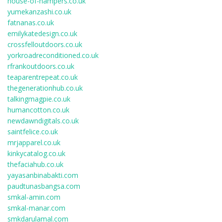
house-of-hampers.co.uk
yumekanzashi.co.uk
fatnanas.co.uk
emilykatedesign.co.uk
crossfelloutdoors.co.uk
yorkroadreconditioned.co.uk
rfrankoutdoors.co.uk
teaparentrepeat.co.uk
thegenerationhub.co.uk
talkingmagpie.co.uk
humancotton.co.uk
newdawndigitals.co.uk
saintfelice.co.uk
mrjapparel.co.uk
kinkycatalog.co.uk
thefaciahub.co.uk
yayasanbinabakti.com
paudtunasbangsa.com
smkal-amin.com
smkal-manar.com
smkdarulamal.com