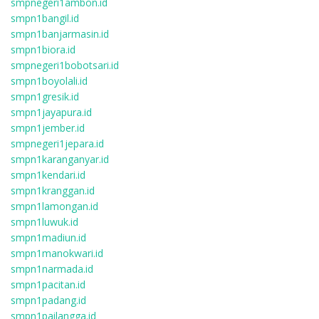
smpnegeri1ambon.id
smpn1bangil.id
smpn1banjarmasin.id
smpn1biora.id
smpnegeri1bobotsari.id
smpn1boyolali.id
smpn1gresik.id
smpn1jayapura.id
smpn1jember.id
smpnegeri1jepara.id
smpn1karanganyar.id
smpn1kendari.id
smpn1kranggan.id
smpn1lamongan.id
smpn1luwuk.id
smpn1madiun.id
smpn1manokwari.id
smpn1narmada.id
smpn1pacitan.id
smpn1padang.id
smpn1pailangga.id