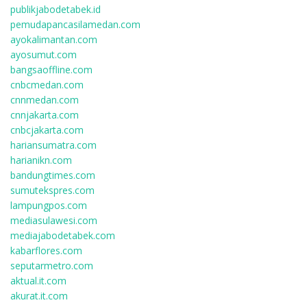
publikjabodetabek.id
pemudapancasilamedan.com
ayokalimantan.com
ayosumut.com
bangsaoffline.com
cnbcmedan.com
cnnmedan.com
cnnjakarta.com
cnbcjakarta.com
hariansumatra.com
harianikn.com
bandungtimes.com
sumutekspres.com
lampungpos.com
mediasulawesi.com
mediajabodetabek.com
kabarflores.com
seputarmetro.com
aktual.it.com
akurat.it.com