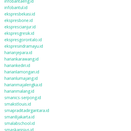
infobantaeng.id
infobantul.id
ekspresbekasi.id
ekspresbone.id
eksprescianjur.id
ekspresgresik.id
ekspresgorontalo.id
ekspresindramayu.id
harianjepara.id
hariankarawang.id
hariankediri.id
harianlamongan.id
harianlumajang.id
harianmajalengka.id
harianmalang.id
smanics-serpong.id
smakstlouis.id
smapraditadirgantara.id
sman8jakarta.id
smalabschool.id
smaskanisius.id