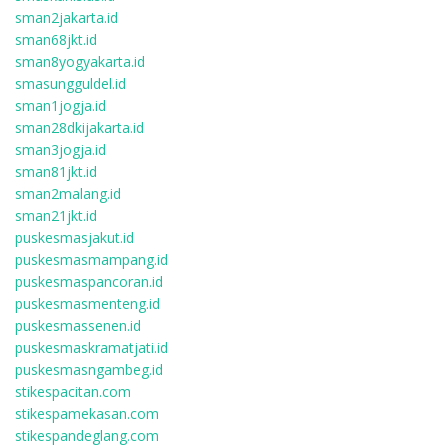
sman2jakarta.id
sman68jkt.id
sman8yogyakarta.id
smasungguldel.id
sman1jogja.id
sman28dkijakarta.id
sman3jogja.id
sman81jkt.id
sman2malang.id
sman21jkt.id
puskesmasjakut.id
puskesmasmampang.id
puskesmaspancoran.id
puskesmasmenteng.id
puskesmassenen.id
puskesmaskramatjati.id
puskesmasngambeg.id
stikespacitan.com
stikespamekasan.com
stikespandeglang.com