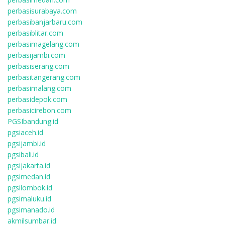
perbasisurabaya.com
perbasibanjarbaru.com
perbasiblitar.com
perbasimagelang.com
perbasijambi.com
perbasiserang.com
perbasitangerang.com
perbasimalang.com
perbasidepok.com
perbasicirebon.com
PGSIbandung.id
pgsiaceh.id
pgsijambi.id
pgsibali.id
pgsijakarta.id
pgsimedan.id
pgsilombok.id
pgsimaluku.id
pgsimanado.id
akmilsumbar.id