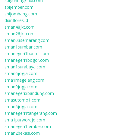
spigunungkidul.com
spijember.com
spijombang.com
dianflores.id
sman48jkt.com
sman26jkt.com
sman03semarang.com
sman1sumbar.com
smanegeri1bantul.com
smanegeri1bogor.com
sman1surabaya.com
sman6jogja.com
sma1magelang.com
sman9jogja.com
smanegeri3bandung.com
smasutomo1.com
sman5jogja.com
smanegeri1tangerang.com
sma1purworejo.com
smanegeri1jember.com
sman2bekasi.com