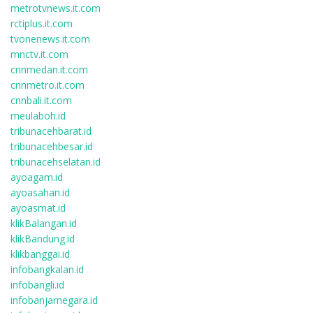
metrotvnews.it.com
rctiplus.it.com
tvonenews.it.com
mnctv.it.com
cnnmedan.it.com
cnnmetro.it.com
cnnbali.it.com
meulaboh.id
tribunacehbarat.id
tribunacehbesar.id
tribunacehselatan.id
ayoagam.id
ayoasahan.id
ayoasmat.id
klikBalangan.id
klikBandung.id
klikbanggai.id
infobangkalan.id
infobangli.id
infobanjarnegara.id