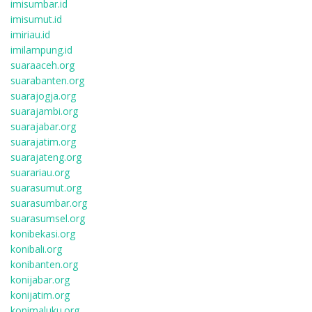
imisumbar.id
imisumut.id
imiriau.id
imilampung.id
suaraaceh.org
suarabanten.org
suarajogja.org
suarajambi.org
suarajabar.org
suarajatim.org
suarajateng.org
suarariau.org
suarasumut.org
suarasumbar.org
suarasumsel.org
konibekasi.org
konibali.org
konibanten.org
konijabar.org
konijatim.org
konimaluku.org