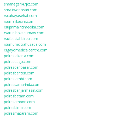
smanegeri47jkt.com
sma1wonosari.com
rscahayasehat.com
rsumalikasim.com
rsuprimaintimedika.com
rsarunlhokseumaw.com
rsufauziahbireu.com
rsumumcitrahusada.com
rsgayomedicalcentre.com
polresjakarta.com
polresdago.com
polresdenpasar.com
polresbanten.com
polresjambi.com
polressamarinda.com
polresbanjarmasin.com
polresbatam.com
polresambon.com
polresbima.com
polresmataram.com