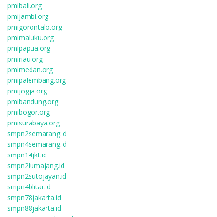
pmibali.org
pmijambi.org
pmigorontalo.org
pmimaluku.org
pmipapua.org
pmiriau.org
pmimedan.org
pmipalembang.org
pmijogja.org
pmibandung.org
pmibogor.org
pmisurabaya.org
smpn2semarang.id
smpn4semarang.id
smpn14jkt.id
smpn2lumajang.id
smpn2sutojayan.id
smpn4blitar.id
smpn78jakarta.id
smpn88jakarta.id