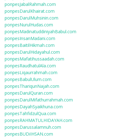
ponpesJabalRahmah.com
ponpesDarulKhairat.com
ponpesDarulMuhsinin.com
ponpesNurulHudas.com
ponpesMadinatuddiniyahBabul.com
ponpesInsanMadani.com
ponpesBaitilHikmah.com
ponpesDarulHidayahul.com
ponpesMafatihussaadah.com
ponpesRaudhatulAla.com
ponpesLiqaurrahmah.com
ponpesBabulUlum.com
ponpesThariqunNajah.com
ponpesDarulQuran.com
ponpesDarulMifathurrahmah.com
ponpesDayahSyaikhuna.com
ponpesTahfidzulQua.com
ponpesRAHMATULHIDAYAH.com
ponpesDarussalamnuh.com
ponpesBUDiIHSAN.com