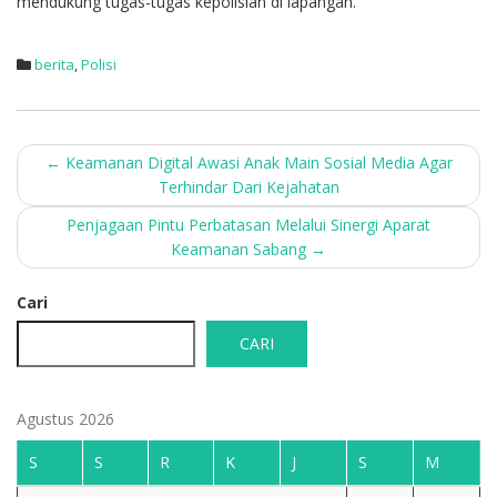
mendukung tugas-tugas kepolisian di lapangan.
berita
,
Polisi
Post
←
Keamanan Digital Awasi Anak Main Sosial Media Agar
Terhindar Dari Kejahatan
navigation
Penjagaan Pintu Perbatasan Melalui Sinergi Aparat
Keamanan Sabang
→
Cari
CARI
Agustus 2026
S
S
R
K
J
S
M