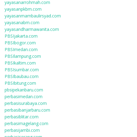
yayasanarrohmah.com
yayasanpkbm.com
yayasanmambaulirsyad.com
yayasanabm.com
yayasandharmawanita.com
PBSIjakarta.com
PBSIbogor.com
PBSImedan.com
PBSIlampung.com
PBSIkaltim.com
PBSIsumbar.com
PBSIbaubau.com
PBSIbitung.com
pbsipekanbaru.com
perbasimedan.com
perbasisurabaya.com
perbasibanjarbaru.com
perbasiblitar.com
perbasimagelang.com
perbasijambi.com
perbasiserang.com