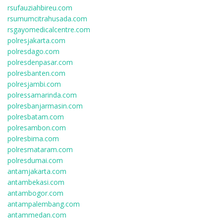
rsufauziahbireu.com
rsumumcitrahusada.com
rsgayomedicalcentre.com
polresjakarta.com
polresdago.com
polresdenpasar.com
polresbanten.com
polresjambi.com
polressamarinda.com
polresbanjarmasin.com
polresbatam.com
polresambon.com
polresbima.com
polresmataram.com
polresdumai.com
antamjakarta.com
antambekasi.com
antambogor.com
antampalembang.com
antammedan.com