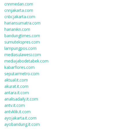
cnnmedan.com
cnnjakarta.com
cnbcjakarta.com
hariansumatra.com
harianikn.com
bandungtimes.com
sumutekspres.com
lampungpos.com
mediasulawesi.com
mediajabodetabek.com
kabarflores.com
seputarmetro.com
aktual.it.com
akurat.it.com
antara.it.com
analisadaily.it.com
antv.it.com
antvklik.it.com
ayojakarta.it.com
ayobandung.it.com