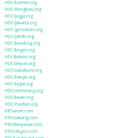
HDCIbanten.org
HDCIBengkulu.org
HDCIjogja.org
HDCIjakarta.org
HDCIgorontalo.org
HDCIjambi.org
HDCIbandung.org
HDCIbogor.org
HDCIbekasi.org
HDCIdepok.org
HDCIsukabumi.org
HDCIbanjar.org
HDCItegal.org
HDCIsemarang.org
HDCIkediri.org
HDCImadiun.org
PRSIaceh.com
PRSIsabang.com
PRSIdenpasar.com
PRSIcilegon.com
PRSItangerang.com