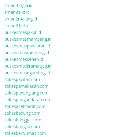
sman3jogja.id
sman81jkt.id
sman2malang.id
sman21jkt.id
puskesmasjakut.id
puskesmasmampang.id
puskesmaspancoran.id
puskesmasmenteng.id
puskesmassenen.id
puskesmaskramatjati.id
puskesmasngambeg.id
stikespacitan.com
stikespamekasan.com
stikespandeglang.com
stikespangandaran.com
stikesacehbarat.com
stikesbadung.com
stikesbanggai.com
stikesbangka.com
stikesbanyumas.com