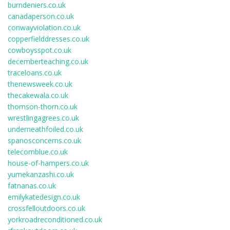
burndeniers.co.uk
canadaperson.co.uk
conwayviolation.co.uk
copperfielddresses.co.uk
cowboysspot.co.uk
decemberteaching.co.uk
traceloans.co.uk
thenewsweek.co.uk
thecakewala.co.uk
thomson-thorn.co.uk
wrestlingagrees.co.uk
underneathfoiled.co.uk
spanosconcerns.co.uk
telecomblue.co.uk
house-of-hampers.co.uk
yumekanzashi.co.uk
fatnanas.co.uk
emilykatedesign.co.uk
crossfelloutdoors.co.uk
yorkroadreconditioned.co.uk