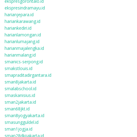
ekspresgorontalo.id
ekspresindramayu.id
harianjepara.id
hariankarawang.id
hariankediri.id
harianlamongan.id
harianlumajang.id
harianmajalengka.id
harianmalang.id
smanics-serpong.id
smakstlouis.id
smapraditadirgantara.id
sman8jakarta.id
smalabschool.id
smaskanisius.id
sman2jakarta.id
sman68jkt.id
sman8yogyakarta.id
smasungguldel.id
sman1jogja.id
sman28dkijakarta.id