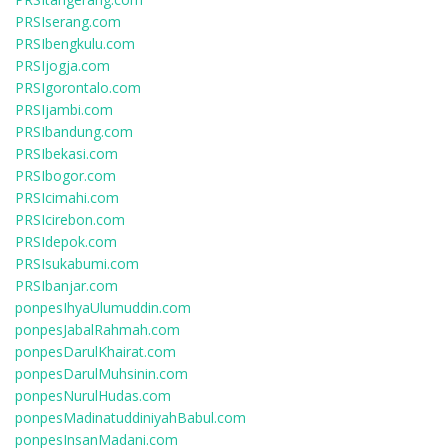
PRSIserang.com
PRSIbengkulu.com
PRSIjogja.com
PRSIgorontalo.com
PRSIjambi.com
PRSIbandung.com
PRSIbekasi.com
PRSIbogor.com
PRSIcimahi.com
PRSIcirebon.com
PRSIdepok.com
PRSIsukabumi.com
PRSIbanjar.com
ponpesIhyaUlumuddin.com
ponpesJabalRahmah.com
ponpesDarulKhairat.com
ponpesDarulMuhsinin.com
ponpesNurulHudas.com
ponpesMadinatuddiniyahBabul.com
ponpesInsanMadani.com