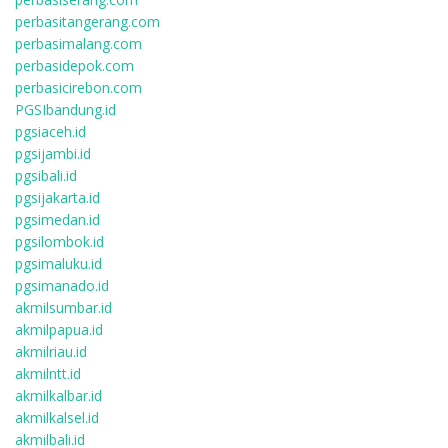
perbasitangerang.com
perbasimalang.com
perbasidepok.com
perbasicirebon.com
PGSIbandung.id
pgsiaceh.id
pgsijambi.id
pgsibali.id
pgsijakarta.id
pgsimedan.id
pgsilombok.id
pgsimaluku.id
pgsimanado.id
akmilsumbar.id
akmilpapua.id
akmilriau.id
akmilntt.id
akmilkalbar.id
akmilkalsel.id
akmilbali.id