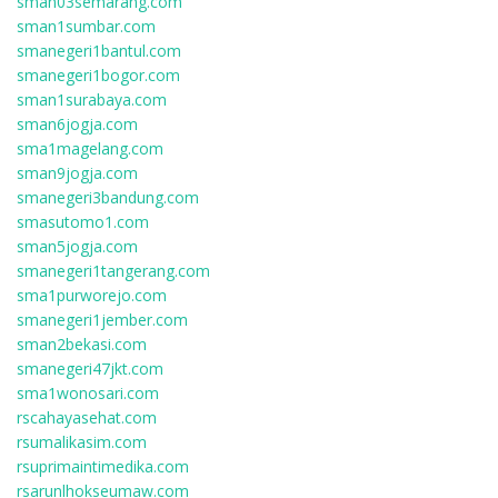
sman03semarang.com
sman1sumbar.com
smanegeri1bantul.com
smanegeri1bogor.com
sman1surabaya.com
sman6jogja.com
sma1magelang.com
sman9jogja.com
smanegeri3bandung.com
smasutomo1.com
sman5jogja.com
smanegeri1tangerang.com
sma1purworejo.com
smanegeri1jember.com
sman2bekasi.com
smanegeri47jkt.com
sma1wonosari.com
rscahayasehat.com
rsumalikasim.com
rsuprimaintimedika.com
rsarunlhokseumaw.com