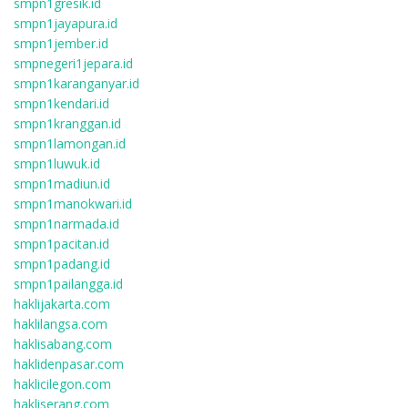
smpn1gresik.id
smpn1jayapura.id
smpn1jember.id
smpnegeri1jepara.id
smpn1karanganyar.id
smpn1kendari.id
smpn1kranggan.id
smpn1lamongan.id
smpn1luwuk.id
smpn1madiun.id
smpn1manokwari.id
smpn1narmada.id
smpn1pacitan.id
smpn1padang.id
smpn1pailangga.id
haklijakarta.com
haklilangsa.com
haklisabang.com
haklidenpasar.com
haklicilegon.com
hakliserang.com