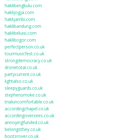
haklibengkulu.com
haklijogja.com
haklijambi.com
haklibandung.com
haklibekasi.com
haklibogor.com
perfectperson.co.uk
tourmusicfest.co.uk
strongdemocracy.co.uk
dronetotal.co.uk
partycurrent.co.uk
lightalso.co.uk
sleepyguards.co.uk
stephensmoke.co.uk
trialuncomfortable.co.uk
accordingchapel.co.uk
accordingoversees.co.uk
annoyingfunded.co.uk
belongsthey.co.uk
bootsrover.co.uk