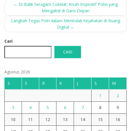
Post
←
Di Balik Seragam Cokelat: Kisah Inspiratif Polisi yang
Mengabdi di Garis Depan
navigation
Langkah Tegas Polri dalam Menindak Kejahatan di Ruang
Digital
→
Cari
CARI
Agustus 2026
S
S
R
K
J
S
M
1
2
3
4
5
6
7
8
9
10
11
12
13
14
15
16