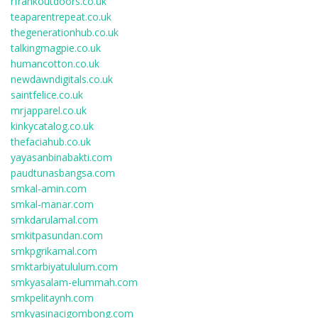
rfrankoutdoors.co.uk
teaparentrepeat.co.uk
thegenerationhub.co.uk
talkingmagpie.co.uk
humancotton.co.uk
newdawndigitals.co.uk
saintfelice.co.uk
mrjapparel.co.uk
kinkycatalog.co.uk
thefaciahub.co.uk
yayasanbinabakti.com
paudtunasbangsa.com
smkal-amin.com
smkal-manar.com
smkdarulamal.com
smkitpasundan.com
smkpgrikamal.com
smktarbiyatululum.com
smkyasalam-elummah.com
smkpelitaynh.com
smkyasinacigombong.com