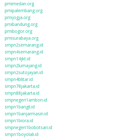
pmimedan.org
pmipalembang.org
pmijogja.org
pmibandung.org
pmibogor.org
pmisurabaya.org
smpn2semarang.id
smpn4semarang.id
smpn14jkt.id
smpn2lumajang.id
smpn2sutojayan.id
smpn4blitar.id
smpn78jakarta.id
smpn88jakarta.id
smpnegeri1ambon.id
smpn1bangil.id
smpn1banjarmasin.id
smpn1biora.id
smpnegeri1bobotsari.id
smpn1boyolali.id