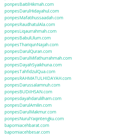
ponpesBaitilHikmah.com
ponpesDarulHidayahul.com
ponpesMafatihussaadah.com
ponpesRaudhatulAla.com
ponpesLiqaurrahmah.com
ponpesBabulUlum.com
ponpesThariqunNajah.com
ponpesDarulQuran.com
ponpesDarulMifathurrahmah.com
ponpesDayahSyaikhuna.com
ponpesTahfidzulQua.com
ponpesRAHMATULHIDAYAH.com
ponpesDarussalamnuh.com
ponpesBUDiIHSAN.com
ponpesdayahdarulilham.com
ponpesDarulAmilin.com
ponpesDarulMakmur.com
ponpesNurulYaqintengku.com
bapomiacehbarat.com
bapomiacehbesar.com