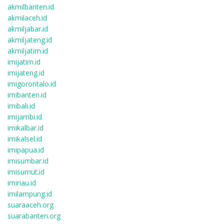
akmilbanten.id
akmilaceh.id
akmiljabar.id
akmiljateng.id
akmiljatim.id
imijatim.id
imijateng.id
imigorontalo.id
imibanten.id
imibali.id
imijambi.id
imikalbar.id
imikalsel.id
imipapua.id
imisumbar.id
imisumut.id
imiriau.id
imilampung.id
suaraaceh.org
suarabanten.org