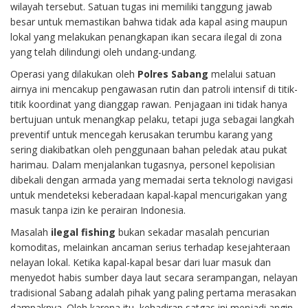
wilayah tersebut. Satuan tugas ini memiliki tanggung jawab
besar untuk memastikan bahwa tidak ada kapal asing maupun
lokal yang melakukan penangkapan ikan secara ilegal di zona
yang telah dilindungi oleh undang-undang.
Operasi yang dilakukan oleh
Polres Sabang
melalui satuan
airnya ini mencakup pengawasan rutin dan patroli intensif di titik-
titik koordinat yang dianggap rawan. Penjagaan ini tidak hanya
bertujuan untuk menangkap pelaku, tetapi juga sebagai langkah
preventif untuk mencegah kerusakan terumbu karang yang
sering diakibatkan oleh penggunaan bahan peledak atau pukat
harimau. Dalam menjalankan tugasnya, personel kepolisian
dibekali dengan armada yang memadai serta teknologi navigasi
untuk mendeteksi keberadaan kapal-kapal mencurigakan yang
masuk tanpa izin ke perairan Indonesia.
Masalah
ilegal fishing
bukan sekadar masalah pencurian
komoditas, melainkan ancaman serius terhadap kesejahteraan
nelayan lokal. Ketika kapal-kapal besar dari luar masuk dan
menyedot habis sumber daya laut secara serampangan, nelayan
tradisional Sabang adalah pihak yang paling pertama merasakan
dampaknya. Oleh karena itu, kehadiran satgas ini menjadi angin