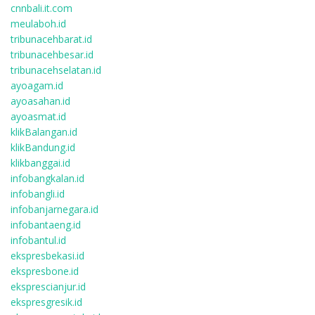
cnnbali.it.com
meulaboh.id
tribunacehbarat.id
tribunacehbesar.id
tribunacehselatan.id
ayoagam.id
ayoasahan.id
ayoasmat.id
klikBalangan.id
klikBandung.id
klikbanggai.id
infobangkalan.id
infobangli.id
infobanjarnegara.id
infobantaeng.id
infobantul.id
ekspresbekasi.id
ekspresbone.id
eksprescianjur.id
ekspresgresik.id