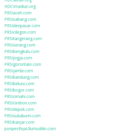
HDCImadiun.org
PRSIaceh.com
PRSIsabang.com
PRSIdenpasar.com
PRSIcilegon.com
PRSItangerang.com
PRSIserang.com
PRSIbengkulu.com
PRSIjogja.com
PRSIgorontalo.com
PRSIjambi.com
PRSIbandung.com
PRSIbekasi.com
PRSIbogor.com
PRSIcimahi.com
PRSIcirebon.com
PRSIdepok.com
PRSIsukabumi.com
PRSIbanjar.com
ponpesIhyaUlumuddin.com