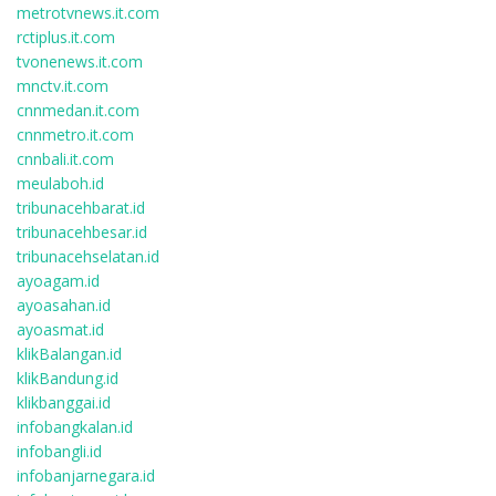
metrotvnews.it.com
rctiplus.it.com
tvonenews.it.com
mnctv.it.com
cnnmedan.it.com
cnnmetro.it.com
cnnbali.it.com
meulaboh.id
tribunacehbarat.id
tribunacehbesar.id
tribunacehselatan.id
ayoagam.id
ayoasahan.id
ayoasmat.id
klikBalangan.id
klikBandung.id
klikbanggai.id
infobangkalan.id
infobangli.id
infobanjarnegara.id