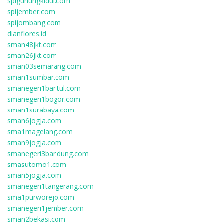
spigunungkidul.com
spijember.com
spijombang.com
dianflores.id
sman48jkt.com
sman26jkt.com
sman03semarang.com
sman1sumbar.com
smanegeri1bantul.com
smanegeri1bogor.com
sman1surabaya.com
sman6jogja.com
sma1magelang.com
sman9jogja.com
smanegeri3bandung.com
smasutomo1.com
sman5jogja.com
smanegeri1tangerang.com
sma1purworejo.com
smanegeri1jember.com
sman2bekasi.com