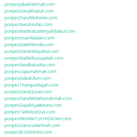
ponpesJabalRahmah.com
ponpesDarulKhairat.com
ponpesDarulMuhsinin.com
ponpesNurulHudas.com
ponpesMadinatuddiniyahBabul.com
ponpesInsanMadani.com
ponpesBaitilHikmah.com
ponpesDarulHidayahul.com
ponpesMafatihussaadah.com
ponpesRaudhatulAla.com
ponpesLiqaurrahmah.com
ponpesBabulUlum.com
ponpesThariqunNajah.com
ponpesDarulQuran.com
ponpesDarulMifathurrahmah.com
ponpesDayahSyaikhuna.com
ponpesTahfidzulQua.com
ponpesRAHMATULHIDAYAH.com
ponpesDarussalamnuh.com
ponpesBUDiIHSAN.com