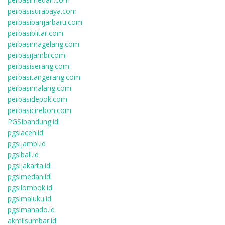
perbasisurabaya.com
perbasibanjarbaru.com
perbasiblitar.com
perbasimagelang.com
perbasijambi.com
perbasiserang.com
perbasitangerang.com
perbasimalang.com
perbasidepok.com
perbasicirebon.com
PGSIbandung.id
pgsiaceh.id
pgsijambi.id
pgsibali.id
pgsijakarta.id
pgsimedan.id
pgsilombok.id
pgsimaluku.id
pgsimanado.id
akmilsumbar.id