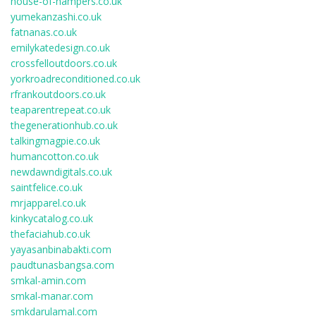
house-of-hampers.co.uk
yumekanzashi.co.uk
fatnanas.co.uk
emilykatedesign.co.uk
crossfelloutdoors.co.uk
yorkroadreconditioned.co.uk
rfrankoutdoors.co.uk
teaparentrepeat.co.uk
thegenerationhub.co.uk
talkingmagpie.co.uk
humancotton.co.uk
newdawndigitals.co.uk
saintfelice.co.uk
mrjapparel.co.uk
kinkycatalog.co.uk
thefaciahub.co.uk
yayasanbinabakti.com
paudtunasbangsa.com
smkal-amin.com
smkal-manar.com
smkdarulamal.com