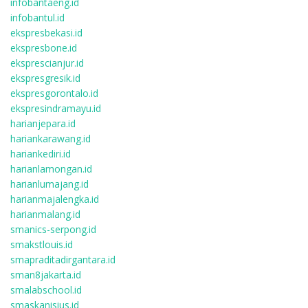
infobantaeng.id
infobantul.id
ekspresbekasi.id
ekspresbone.id
eksprescianjur.id
ekspresgresik.id
ekspresgorontalo.id
ekspresindramayu.id
harianjepara.id
hariankarawang.id
hariankediri.id
harianlamongan.id
harianlumajang.id
harianmajalengka.id
harianmalang.id
smanics-serpong.id
smakstlouis.id
smapraditadirgantara.id
sman8jakarta.id
smalabschool.id
smaskanisius.id