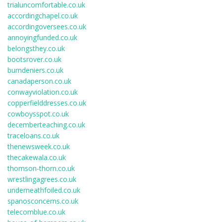
trialuncomfortable.co.uk
accordingchapel.co.uk
accordingoversees.co.uk
annoyingfunded.co.uk
belongsthey.co.uk
bootsrover.co.uk
burndeniers.co.uk
canadaperson.co.uk
conwayviolation.co.uk
copperfielddresses.co.uk
cowboysspot.co.uk
decemberteaching.co.uk
traceloans.co.uk
thenewsweek.co.uk
thecakewala.co.uk
thomson-thorn.co.uk
wrestlingagrees.co.uk
underneathfoiled.co.uk
spanosconcerns.co.uk
telecomblue.co.uk