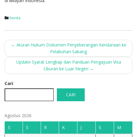
di wilayah Indonesia.
berita
Post
←
Aturan Hukum Dokumen Penyeberangan Kendaraan ke
Pelabuhan Sabang
navigation
Update Syarat Lengkap dan Panduan Pengajuan Visa
Liburan ke Luar Negeri
→
Cari
CARI
Agustus 2026
S
S
R
K
J
S
M