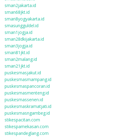
sman2jakarta.id
sman68jkt.id
sman8yogyakarta.id
smasungguldel.id
sman1jogja.id
sman28dkijakarta.id
sman3jogja.id
sman81jkt.id
sman2malang.id
sman21jkt.id
puskesmasjakut.id
puskesmasmampang.id
puskesmaspancoran.id
puskesmasmenteng.id
puskesmassenen.id
puskesmaskramatjati.id
puskesmasngambeg.id
stikespacitan.com
stikespamekasan.com
stikespandeglang.com