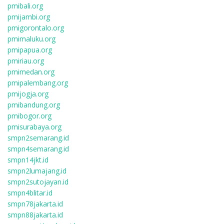
pmibali.org
pmijambi.org
pmigorontalo.org
pmimaluku.org
pmipapua.org
pmiriau.org
pmimedan.org
pmipalembang.org
pmijogja.org
pmibandung.org
pmibogor.org
pmisurabaya.org
smpn2semarang.id
smpn4semarang.id
smpn14jkt.id
smpn2lumajang.id
smpn2sutojayan.id
smpn4blitar.id
smpn78jakarta.id
smpn88jakarta.id