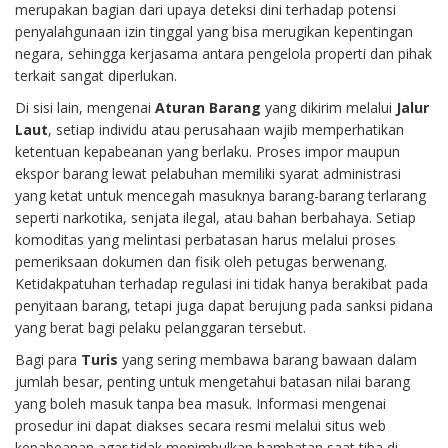
merupakan bagian dari upaya deteksi dini terhadap potensi
penyalahgunaan izin tinggal yang bisa merugikan kepentingan
negara, sehingga kerjasama antara pengelola properti dan pihak
terkait sangat diperlukan.
Di sisi lain, mengenai
Aturan Barang
yang dikirim melalui
Jalur
Laut
, setiap individu atau perusahaan wajib memperhatikan
ketentuan kepabeanan yang berlaku. Proses impor maupun
ekspor barang lewat pelabuhan memiliki syarat administrasi
yang ketat untuk mencegah masuknya barang-barang terlarang
seperti narkotika, senjata ilegal, atau bahan berbahaya. Setiap
komoditas yang melintasi perbatasan harus melalui proses
pemeriksaan dokumen dan fisik oleh petugas berwenang.
Ketidakpatuhan terhadap regulasi ini tidak hanya berakibat pada
penyitaan barang, tetapi juga dapat berujung pada sanksi pidana
yang berat bagi pelaku pelanggaran tersebut.
Bagi para
Turis
yang sering membawa barang bawaan dalam
jumlah besar, penting untuk mengetahui batasan nilai barang
yang boleh masuk tanpa bea masuk. Informasi mengenai
prosedur ini dapat diakses secara resmi melalui situs web
kepabeanan agar tidak menimbulkan hambatan saat tiba di