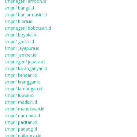
smpnegeri1ambon.id
smpn1bangil.id
smpn1banjarmasin.id
smpn1biora.id
smpnegeri1bobotsari.id
smpn1boyolali.id
smpn1gresik.id
smpn1jayapura.id
smpn1jember.id
smpnegeri1jepara.id
smpn1karanganyar.id
smpn1kendari.id
smpn1kranggan.id
smpn1lamongan.id
smpn1luwuk.id
smpn1madiun.id
smpn1manokwari.id
smpn1narmada.id
smpn1pacitan.id
smpn1padang.id
smpn1pailangga.id