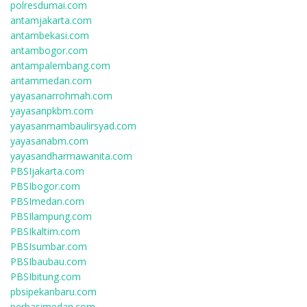
polresdumai.com
antamjakarta.com
antambekasi.com
antambogor.com
antampalembang.com
antammedan.com
yayasanarrohmah.com
yayasanpkbm.com
yayasanmambaulirsyad.com
yayasanabm.com
yayasandharmawanita.com
PBSIjakarta.com
PBSIbogor.com
PBSImedan.com
PBSIlampung.com
PBSIkaltim.com
PBSIsumbar.com
PBSIbaubau.com
PBSIbitung.com
pbsipekanbaru.com
perbasimedan.com