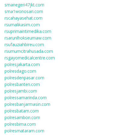
smanegeri47jkt.com
sma1wonosari.com
rscahayasehat.com
rsumalikasim.com
rsuprimaintimedika.com
rsarunlhokseumaw.com
rsufauziahbireu.com
rsumumcitrahusada.com
rsgayomedicalcentre.com
polresjakarta.com
polresdago.com
polresdenpasar.com
polresbanten.com
polresjambi.com
polressamarinda.com
polresbanjarmasin.com
polresbatam.com
polresambon.com
polresbima.com
polresmataram.com