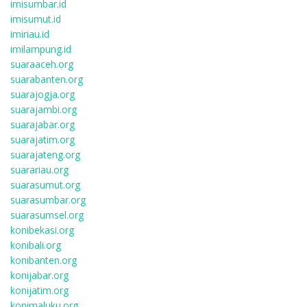
imisumbar.id
imisumut.id
imiriau.id
imilampung.id
suaraaceh.org
suarabanten.org
suarajogja.org
suarajambi.org
suarajabar.org
suarajatim.org
suarajateng.org
suarariau.org
suarasumut.org
suarasumbar.org
suarasumsel.org
konibekasi.org
konibali.org
konibanten.org
konijabar.org
konijatim.org
konimaluku.org