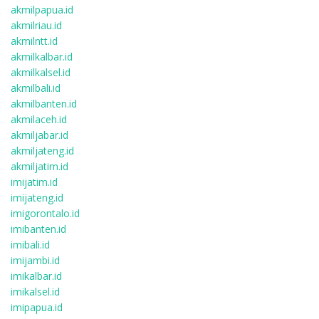
akmilpapua.id
akmilriau.id
akmilntt.id
akmilkalbar.id
akmilkalsel.id
akmilbali.id
akmilbanten.id
akmilaceh.id
akmiljabar.id
akmiljateng.id
akmiljatim.id
imijatim.id
imijateng.id
imigorontalo.id
imibanten.id
imibali.id
imijambi.id
imikalbar.id
imikalsel.id
imipapua.id