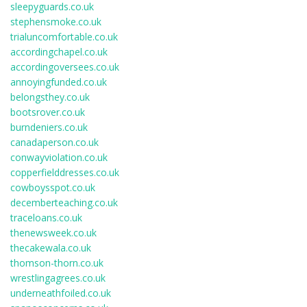
sleepyguards.co.uk
stephensmoke.co.uk
trialuncomfortable.co.uk
accordingchapel.co.uk
accordingoversees.co.uk
annoyingfunded.co.uk
belongsthey.co.uk
bootsrover.co.uk
burndeniers.co.uk
canadaperson.co.uk
conwayviolation.co.uk
copperfielddresses.co.uk
cowboysspot.co.uk
decemberteaching.co.uk
traceloans.co.uk
thenewsweek.co.uk
thecakewala.co.uk
thomson-thorn.co.uk
wrestlingagrees.co.uk
underneathfoiled.co.uk