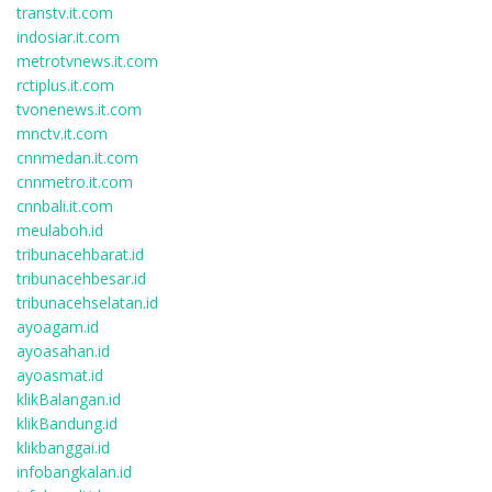
transtv.it.com
indosiar.it.com
metrotvnews.it.com
rctiplus.it.com
tvonenews.it.com
mnctv.it.com
cnnmedan.it.com
cnnmetro.it.com
cnnbali.it.com
meulaboh.id
tribunacehbarat.id
tribunacehbesar.id
tribunacehselatan.id
ayoagam.id
ayoasahan.id
ayoasmat.id
klikBalangan.id
klikBandung.id
klikbanggai.id
infobangkalan.id