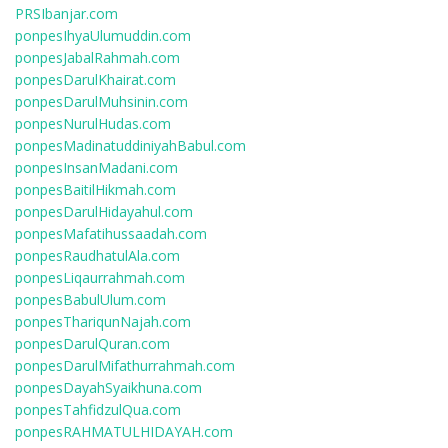
PRSIbanjar.com
ponpesIhyaUlumuddin.com
ponpesJabalRahmah.com
ponpesDarulKhairat.com
ponpesDarulMuhsinin.com
ponpesNurulHudas.com
ponpesMadinatuddiniyahBabul.com
ponpesInsanMadani.com
ponpesBaitilHikmah.com
ponpesDarulHidayahul.com
ponpesMafatihussaadah.com
ponpesRaudhatulAla.com
ponpesLiqaurrahmah.com
ponpesBabulUlum.com
ponpesThariqunNajah.com
ponpesDarulQuran.com
ponpesDarulMifathurrahmah.com
ponpesDayahSyaikhuna.com
ponpesTahfidzulQua.com
ponpesRAHMATULHIDAYAH.com