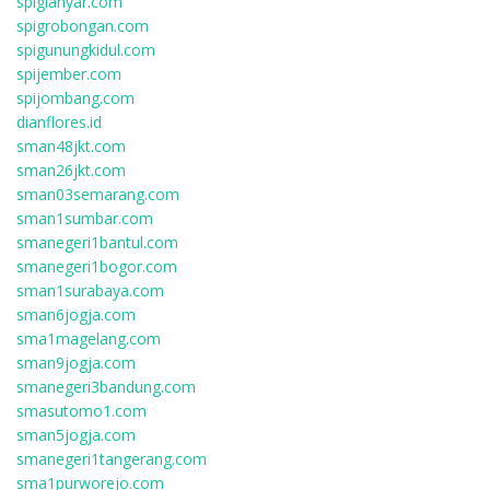
spigianyar.com
spigrobongan.com
spigunungkidul.com
spijember.com
spijombang.com
dianflores.id
sman48jkt.com
sman26jkt.com
sman03semarang.com
sman1sumbar.com
smanegeri1bantul.com
smanegeri1bogor.com
sman1surabaya.com
sman6jogja.com
sma1magelang.com
sman9jogja.com
smanegeri3bandung.com
smasutomo1.com
sman5jogja.com
smanegeri1tangerang.com
sma1purworejo.com