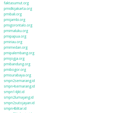
faktasumut.org
pmidkijakarta.org
pmibali.org
pmijambi.org
pmigorontalo.org
pmimaluku.org
pmipapua.org
pmiriau.org
pmimedan.org
pmipalembang.org
pmijogja.org
pmibandung.org
pmibogor.org
pmisurabaya.org
smpn2semarang.id
smpn4semarang.id
smpn14jkt.id
smpn2lumajang.id
smpn2sutojayan.id
smpn4blitar.id