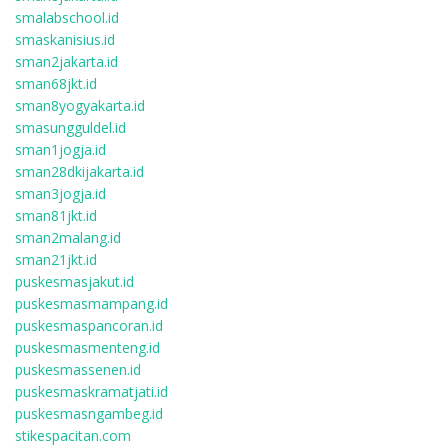
smalabschool.id
smaskanisius.id
sman2jakarta.id
sman68jkt.id
sman8yogyakarta.id
smasungguldel.id
sman1jogja.id
sman28dkijakarta.id
sman3jogja.id
sman81jkt.id
sman2malang.id
sman21jkt.id
puskesmasjakut.id
puskesmasmampang.id
puskesmaspancoran.id
puskesmasmenteng.id
puskesmassenen.id
puskesmaskramatjati.id
puskesmasngambeg.id
stikespacitan.com