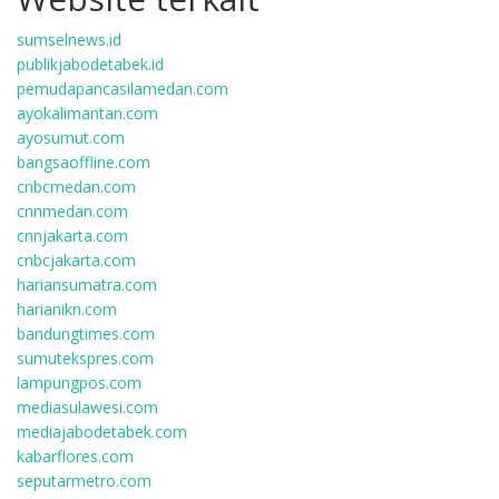
sumselnews.id
publikjabodetabek.id
pemudapancasilamedan.com
ayokalimantan.com
ayosumut.com
bangsaoffline.com
cnbcmedan.com
cnnmedan.com
cnnjakarta.com
cnbcjakarta.com
hariansumatra.com
harianikn.com
bandungtimes.com
sumutekspres.com
lampungpos.com
mediasulawesi.com
mediajabodetabek.com
kabarflores.com
seputarmetro.com