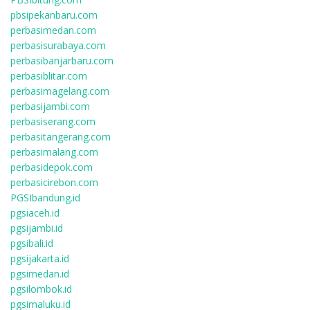
pbsipekanbaru.com
perbasimedan.com
perbasisurabaya.com
perbasibanjarbaru.com
perbasiblitar.com
perbasimagelang.com
perbasijambi.com
perbasiserang.com
perbasitangerang.com
perbasimalang.com
perbasidepok.com
perbasicirebon.com
PGSIbandung.id
pgsiaceh.id
pgsijambi.id
pgsibali.id
pgsijakarta.id
pgsimedan.id
pgsilombok.id
pgsimaluku.id