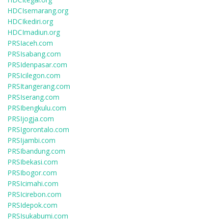
HDCIsemarang.org
HDCIkediri.org
HDCImadiun.org
PRSIaceh.com
PRSIsabang.com
PRSIdenpasar.com
PRSIcilegon.com
PRSItangerang.com
PRSIserang.com
PRSIbengkulu.com
PRSIjogja.com
PRSIgorontalo.com
PRSIjambi.com
PRSIbandung.com
PRSIbekasi.com
PRSIbogor.com
PRSIcimahi.com
PRSIcirebon.com
PRSIdepok.com
PRSIsukabumi.com