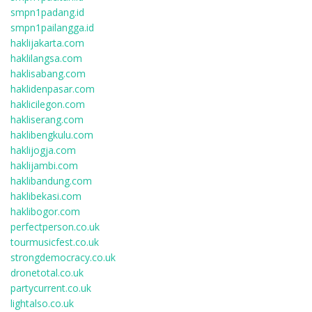
smpn1padang.id
smpn1pailangga.id
haklijakarta.com
haklilangsa.com
haklisabang.com
haklidenpasar.com
haklicilegon.com
hakliserang.com
haklibengkulu.com
haklijogja.com
haklijambi.com
haklibandung.com
haklibekasi.com
haklibogor.com
perfectperson.co.uk
tourmusicfest.co.uk
strongdemocracy.co.uk
dronetotal.co.uk
partycurrent.co.uk
lightalso.co.uk