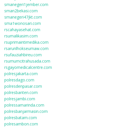
smanegeri1jember.com
sman2bekasi.com
smanegeri47jkt.com
sma1wonosari.com
rscahayasehat.com
rsumalikasim.com
rsuprimaintimedika.com
rsarunlhokseumaw.com
rsufauziahbireu.com
rsumumcitrahusada.com
rsgayomedicalcentre.com
polresjakarta.com
polresdago.com
polresdenpasar.com
polresbanten.com
polresjambi.com
polressamarinda.com
polresbanjarmasin.com
polresbatam.com
polresambon.com