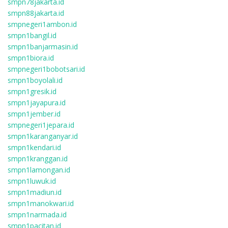
smpn78jakarta.id
smpn88jakarta.id
smpnegeri1ambon.id
smpn1bangil.id
smpn1banjarmasin.id
smpn1biora.id
smpnegeri1bobotsari.id
smpn1boyolali.id
smpn1gresik.id
smpn1jayapura.id
smpn1jember.id
smpnegeri1jepara.id
smpn1karanganyar.id
smpn1kendari.id
smpn1kranggan.id
smpn1lamongan.id
smpn1luwuk.id
smpn1madiun.id
smpn1manokwari.id
smpn1narmada.id
smpn1pacitan.id