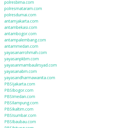
polresbima.com
polresmataram.com
polresdumai.com
antamjakarta.com
antambekasi.com
antambogor.com
antampalembang.com
antammedan.com
yayasanarrohmah.com
yayasanpkbm.com
yayasanmambaulirsyad.com
yayasanabm.com
yayasandharmawanita.com
PBSIjakarta.com
PBSIbogor.com
PBSImedan.com
PBSIlampung.com
PBSIkaltim.com
PBSIsumbar.com
PBSIbaubau.com
PBSIbitung.com