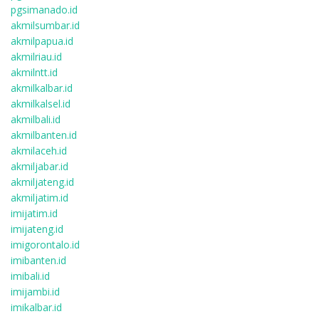
pgsimanado.id
akmilsumbar.id
akmilpapua.id
akmilriau.id
akmilntt.id
akmilkalbar.id
akmilkalsel.id
akmilbali.id
akmilbanten.id
akmilaceh.id
akmiljabar.id
akmiljateng.id
akmiljatim.id
imijatim.id
imijateng.id
imigorontalo.id
imibanten.id
imibali.id
imijambi.id
imikalbar.id