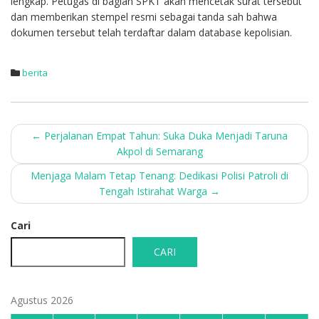
lengkap. Petugas di bagian SPKT akan mencetak surat tersebut
dan memberikan stempel resmi sebagai tanda sah bahwa
dokumen tersebut telah terdaftar dalam database kepolisian.
berita
Post
←
Perjalanan Empat Tahun: Suka Duka Menjadi Taruna
Akpol di Semarang
navigation
Menjaga Malam Tetap Tenang: Dedikasi Polisi Patroli di
Tengah Istirahat Warga
→
Cari
CARI
Agustus 2026