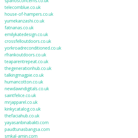
spanosconcerns.co.uk
telecomblue.co.uk
house-of-hampers.co.uk
yumekanzashi.co.uk
fatnanas.co.uk
emilykatedesign.co.uk
crossfelloutdoors.co.uk
yorkroadreconditioned.co.uk
rfrankoutdoors.co.uk
teaparentrepeat.co.uk
thegenerationhub.co.uk
talkingmagpie.co.uk
humancotton.co.uk
newdawndigitals.co.uk
saintfelice.co.uk
mrjapparel.co.uk
kinkycatalog.co.uk
thefaciahub.co.uk
yayasanbinabakti.com
paudtunasbangsa.com
smkal-amin.com