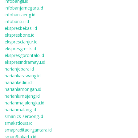
infobangli.id
infobanjarnegara.id
infobantaeng.id
infobantul.id
ekspresbekasi.id
ekspresbone.id
eksprescianjur.id
ekspresgresik.id
ekspresgorontalo.id
ekspresindramayu.id
harianjepara.id
hariankarawang.id
hariankediri.id
harianlamongan.id
harianlumajang.id
harianmajalengka.id
harianmalang.id
smanics-serpong.id
smakstlouis.id
smapraditadirgantara.id
sman8jakarta.id