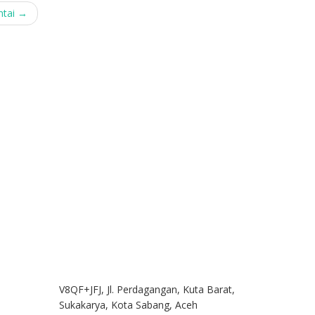
ntai
→
V8QF+JFJ, Jl. Perdagangan, Kuta Barat,
Sukakarya, Kota Sabang, Aceh