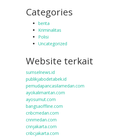
Categories
berita
Kriminalitas
Polisi
Uncategorized
Website terkait
sumselnews.id
publikjabodetabek.id
pemudapancasilamedan.com
ayokalimantan.com
ayosumut.com
bangsaoffline.com
cnbcmedan.com
cnnmedan.com
cnnjakarta.com
cnbcjakarta.com