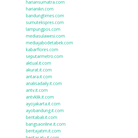
hariansumatra.com
harianikn.com
bandungtimes.com
sumutekspres.com
lampungpos.com
mediasulawesi.com
mediajabodetabek.com
kabarflores.com
seputarmetro.com
aktual.it.com
akurat.it.com
antara.it.com
analisadaily.it.com
antv.it.com
antvklik.it.com
ayojakarta.it.com
ayobandung.it.com
beritabali.it.com
bangsaonline.it.com
beritajatim.it.com
beritasatu.it.com