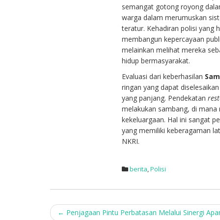
semangat gotong royong dala
warga dalam merumuskan siste
teratur. Kehadiran polisi yang
membangun kepercayaan publik (
melainkan melihat mereka se
hidup bermasyarakat.
Evaluasi dari keberhasilan
Sam
ringan yang dapat diselesaika
yang panjang. Pendekatan
rest
melakukan sambang, di mana m
kekeluargaan. Hal ini sangat p
yang memiliki keberagaman lat
NKRI.
berita
,
Polisi
Post
←
Penjagaan Pintu Perbatasan Melalui Sinergi A