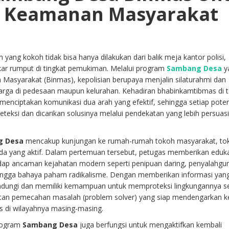
 Keamanan Masyarakat
ng kokoh tidak bisa hanya dilakukan dari balik meja kantor polisi,
ar rumput di tingkat pemukiman. Melalui program
Sambang Desa
y
n Masyarakat (Binmas), kepolisian berupaya menjalin silaturahmi dan
arga di pedesaan maupun kelurahan. Kehadiran bhabinkamtibmas di 
menciptakan komunikasi dua arah yang efektif, sehingga setiap poten
eksi dan dicarikan solusinya melalui pendekatan yang lebih persuasi
g Desa
mencakup kunjungan ke rumah-rumah tokoh masyarakat, to
da yang aktif. Dalam pertemuan tersebut, petugas memberikan eduk
ap ancaman kejahatan modern seperti penipuan daring, penyalahgu
hingga bahaya paham radikalisme. Dengan memberikan informasi yang
indungi dan memiliki kemampuan untuk memproteksi lingkungannya se
ultan pemecahan masalah (problem solver) yang siap mendengarkan k
as di wilayahnya masing-masing.
program
Sambang Desa
juga berfungsi untuk mengaktifkan kembali