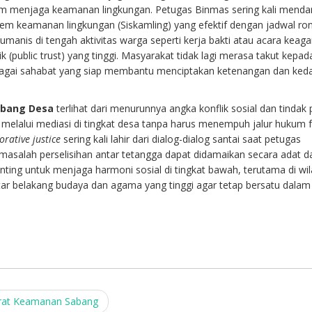
m menjaga keamanan lingkungan. Petugas Binmas sering kali menda
m keamanan lingkungan (Siskamling) yang efektif dengan jadwal ro
 humanis di tengah aktivitas warga seperti kerja bakti atau acara kea
public trust) yang tinggi. Masyarakat tidak lagi merasa takut kepada 
bagai sahabat yang siap membantu menciptakan ketenangan dan ke
bang Desa
terlihat dari menurunnya angka konflik sosial dan tindak
n melalui mediasi di tingkat desa tanpa harus menempuh jalur hukum 
orative justice
sering kali lahir dari dialog-dialog santai saat petugas
asalah perselisihan antar tetangga dapat didamaikan secara adat d
enting untuk menjaga harmoni sosial di tingkat bawah, terutama di wi
ar belakang budaya dan agama yang tinggi agar tetap bersatu dalam 
parat Keamanan Sabang