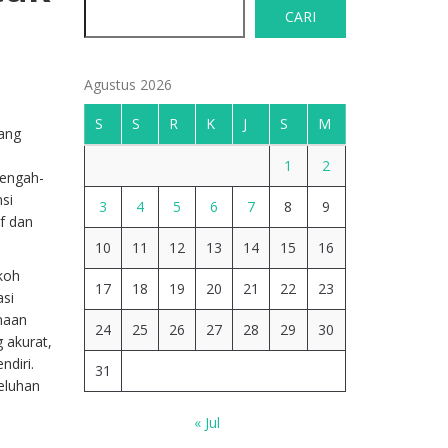
CARI
Agustus 2026
S
S
R
K
J
S
M
ang
1
2
tengah-
si
3
4
5
6
7
8
9
f dan
10
11
12
13
14
15
16
koh
17
18
19
20
21
22
23
asi
naan
24
25
26
27
28
29
30
 akurat,
ndiri.
31
eluhan
« Jul