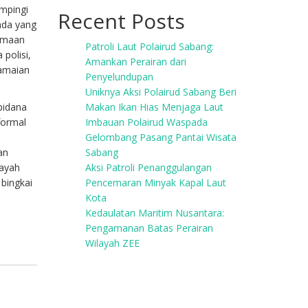
mpingi
Recent Posts
nda yang
gamaan
Patroli Laut Polairud Sabang:
polisi,
Amankan Perairan dari
damaian
Penyelundupan
Uniknya Aksi Polairud Sabang Beri
 pidana
Makan Ikan Hias Menjaga Laut
formal
Imbauan Polairud Waspada
Gelombang Pasang Pantai Wisata
an
Sabang
layah
Aksi Patroli Penanggulangan
bingkai
Pencemaran Minyak Kapal Laut
Kota
Kedaulatan Maritim Nusantara:
Pengamanan Batas Perairan
Wilayah ZEE