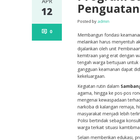
APR
Penguatan
12
Posted by
admin
0
Membangun fondasi keamanan ya
melainkan harus menyentuh ak
dijalankan oleh unit Pembinaa
kemitraan yang erat dengan w
tengah warga bertujuan untuk 
gangguan keamanan dapat didet
kekeluargaan.
Kegiatan rutin dalam
Samban
agama, hingga ke pos-pos ron
mengenai kewaspadaan terhad
narkoba di kalangan remaja, 
masyarakat menjadi lebih terl
Polisi bertindak sebagai kons
warga terkait situasi kamtibm
Selain memberikan edukasi, 