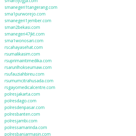
sman5jogja.com
smanegeri1tangerang.com
sma1purworejo.com
smanegeri1jember.com
sman2bekasi.com
smanegeri47jkt.com
sma1wonosari.com
rscahayasehat.com
rsumalikasim.com
rsuprimaintimedika.com
rsarunlhokseumaw.com
rsufauziahbireu.com
rsumumcitrahusada.com
rsgayomedicalcentre.com
polresjakarta.com
polresdago.com
polresdenpasar.com
polresbanten.com
polresjambi.com
polressamarinda.com
polresbanjarmasin.com