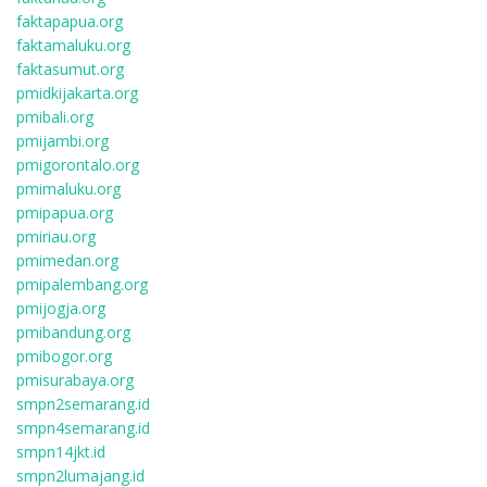
faktapapua.org
faktamaluku.org
faktasumut.org
pmidkijakarta.org
pmibali.org
pmijambi.org
pmigorontalo.org
pmimaluku.org
pmipapua.org
pmiriau.org
pmimedan.org
pmipalembang.org
pmijogja.org
pmibandung.org
pmibogor.org
pmisurabaya.org
smpn2semarang.id
smpn4semarang.id
smpn14jkt.id
smpn2lumajang.id