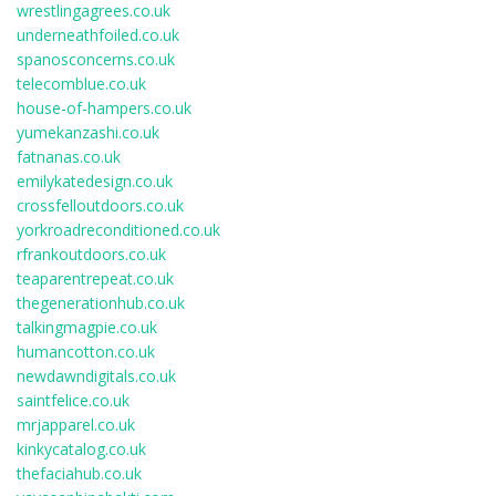
wrestlingagrees.co.uk
underneathfoiled.co.uk
spanosconcerns.co.uk
telecomblue.co.uk
house-of-hampers.co.uk
yumekanzashi.co.uk
fatnanas.co.uk
emilykatedesign.co.uk
crossfelloutdoors.co.uk
yorkroadreconditioned.co.uk
rfrankoutdoors.co.uk
teaparentrepeat.co.uk
thegenerationhub.co.uk
talkingmagpie.co.uk
humancotton.co.uk
newdawndigitals.co.uk
saintfelice.co.uk
mrjapparel.co.uk
kinkycatalog.co.uk
thefaciahub.co.uk