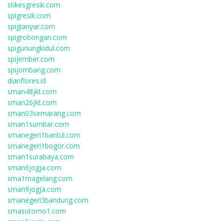
stikesgresik.com
spigresik.com
spigianyar.com
spigrobongan.com
spigunungkidul.com
spijember.com
spijombang.com
dianflores.id
sman48jkt.com
sman26jkt.com
sman03semarang.com
sman1sumbar.com
smanegeri1bantul.com
smanegeri1bogor.com
sman1surabaya.com
sman6jogja.com
sma1magelang.com
sman9jogja.com
smanegeri3bandung.com
smasutomo1.com