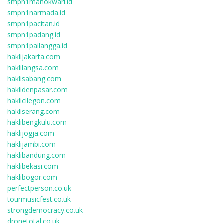
smpn1manokwari.id
smpn1narmada.id
smpn1pacitan.id
smpn1padang.id
smpn1pailangga.id
haklijakarta.com
haklilangsa.com
haklisabang.com
haklidenpasar.com
haklicilegon.com
hakliserang.com
haklibengkulu.com
haklijogja.com
haklijambi.com
haklibandung.com
haklibekasi.com
haklibogor.com
perfectperson.co.uk
tourmusicfest.co.uk
strongdemocracy.co.uk
dronetotal.co.uk