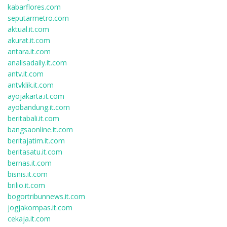
kabarflores.com
seputarmetro.com
aktual.it.com
akurat.it.com
antara.it.com
analisadaily.it.com
antv.it.com
antvklik.it.com
ayojakarta.it.com
ayobandung.it.com
beritabali.it.com
bangsaonline.it.com
beritajatim.it.com
beritasatu.it.com
bernas.it.com
bisnis.it.com
brilio.it.com
bogortribunnews.it.com
jogjakompas.it.com
cekaja.it.com