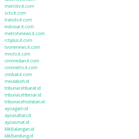
metrotv.it.com
sctv.it.com
transtv.it.com
indosiar.it.com
metrotvnews.it.com
rctiplus.it.com
tvonenews.it.com
mnctv.it.com
cnnmedan.it.com
cnnmetro.it.com
cnnbali.it.com
meulaboh.id
tribunacehbarat.id
tribunacehbesar.id
tribunacehselatan.id
ayoagam.id
ayoasahan.id
ayoasmat.id
klikBalangan.id
klikBandung.id