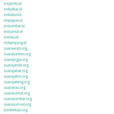
imijambi.id
imikalbar.id
imikalsel.id
imipapua.id
imisumbar.id
imisumut.id
imiriau.id
imilampung.id
suaraaceh.org
suarabanten.org
suarajogja.org
suarajambi.org
suarajabar.org
suarajatim.org
suarajateng.org
suarariau.org
suarasumut.org
suarasumbar.org
suarasumsel.org
konibekasi.org