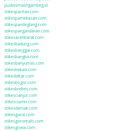
puskesmasngambeg.id
stikespacitan.com
stikespamekasan.com
stikespandeglang.com
stikespangandaran.com
stikesacehbarat.com
stikesbadung.com
stikesbanggai.com
stikesbangka.com
stikesbanyumas.com
stikesbekasi.com
stikesblitar.com
stikesbogor.com
stikesbrebes.com
stikescianjur.com
stikesciamis.com
stikesdemak.com
stikesgarut.com
stikesgorontalo.com
stikesgowa.com