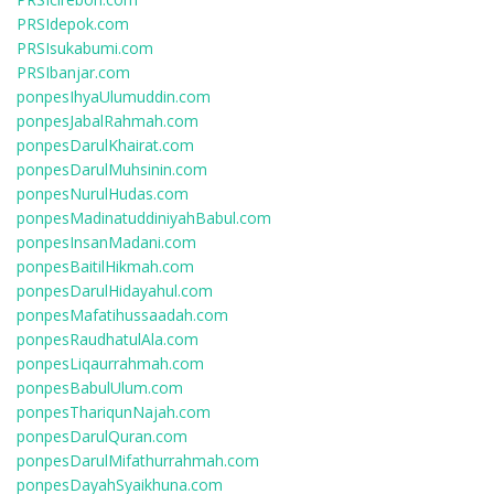
PRSIdepok.com
PRSIsukabumi.com
PRSIbanjar.com
ponpesIhyaUlumuddin.com
ponpesJabalRahmah.com
ponpesDarulKhairat.com
ponpesDarulMuhsinin.com
ponpesNurulHudas.com
ponpesMadinatuddiniyahBabul.com
ponpesInsanMadani.com
ponpesBaitilHikmah.com
ponpesDarulHidayahul.com
ponpesMafatihussaadah.com
ponpesRaudhatulAla.com
ponpesLiqaurrahmah.com
ponpesBabulUlum.com
ponpesThariqunNajah.com
ponpesDarulQuran.com
ponpesDarulMifathurrahmah.com
ponpesDayahSyaikhuna.com