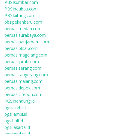
PBSIsumbar.com
PBSIbaubau.com
PBSIbitung.com
pbsipekanbaru.com
perbasimedan.com
perbasisurabaya.com
perbasibanjarbaru.com
perbasiblitar.com
perbasimagelang.com
perbasijambi.com
perbasiserang.com
perbasitangerang.com
perbasimalang.com
perbasidepok.com
perbasicirebon.com
PGSIbandung.id
pgsiaceh.id
pgsijambi.id
pgsibali.id
pgsijakarta.id
pgsimedan.id