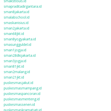
smakstlouis.id
smapraditadirgantara.id
sman8jakarta.id
smalabschool.id
smaskanisius.id
sman2jakarta.id
sman68jkt.id
sman8yogyakarta.id
smasungguldel.id
sman1jogja.id
sman28dkijakarta.id
sman3jogja.id
sman81jkt.id
sman2malang.id
sman21jkt.id
puskesmasjakut.id
puskesmasmampang.id
puskesmaspancoran.id
puskesmasmenteng.id
puskesmassenen.id
puskesmaskramatjati.id