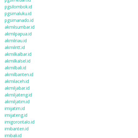
pgsilombok.id
pgsimaluku.id
pgsimanado.id
akmilsumbar.id
akmilpapua.id
akmilriau.id
akmilntt.id
akmilkalbar.id
akmilkalsel.id
akmilbali.id
akmilbanten.id
akmilaceh.id
akmiljabar.id
akmiljateng.id
akmiljatim.id
imijatim.id
imijateng.id
imigorontalo.id
imibanten.id
imibali.id