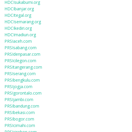
HDCIsukabumi.org
HDCIbanjar.org
HDCItegal.org
HDCIsemarang.org
HDCIkediri.org
HDCImadiun.org
PRSIaceh.com
PRSIsabang.com
PRSIdenpasar.com
PRSIcilegon.com
PRSItangerang.com
PRSIserang.com
PRSIbengkulu.com
PRSIjogja.com
PRSIgorontalo.com
PRSIjambi.com
PRSIbandung.com
PRSIbekasi.com
PRSIbogor.com
PRSIcimahi.com
PRSIcirebon.com