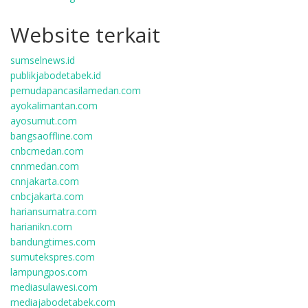
Website terkait
sumselnews.id
publikjabodetabek.id
pemudapancasilamedan.com
ayokalimantan.com
ayosumut.com
bangsaoffline.com
cnbcmedan.com
cnnmedan.com
cnnjakarta.com
cnbcjakarta.com
hariansumatra.com
harianikn.com
bandungtimes.com
sumutekspres.com
lampungpos.com
mediasulawesi.com
mediajabodetabek.com