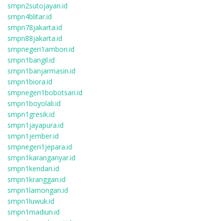
smpn2sutojayan.id
smpn4blitar.id
smpn78jakarta.id
smpn88jakarta.id
smpnegeri1ambon.id
smpn1bangil.id
smpn1banjarmasin.id
smpn1biora.id
smpnegeri1bobotsari.id
smpn1boyolali.id
smpn1gresik.id
smpn1jayapura.id
smpn1jember.id
smpnegeri1jepara.id
smpn1karanganyar.id
smpn1kendari.id
smpn1kranggan.id
smpn1lamongan.id
smpn1luwuk.id
smpn1madiun.id