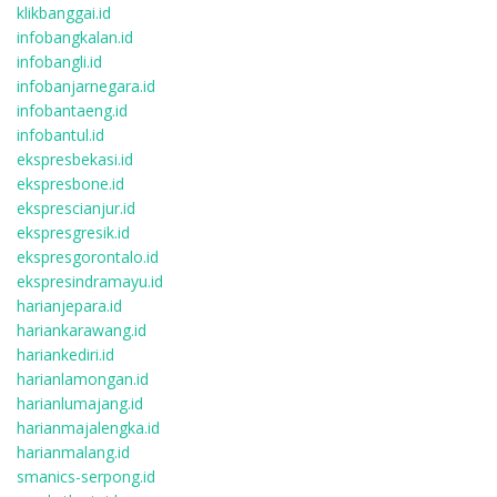
klikbanggai.id
infobangkalan.id
infobangli.id
infobanjarnegara.id
infobantaeng.id
infobantul.id
ekspresbekasi.id
ekspresbone.id
eksprescianjur.id
ekspresgresik.id
ekspresgorontalo.id
ekspresindramayu.id
harianjepara.id
hariankarawang.id
hariankediri.id
harianlamongan.id
harianlumajang.id
harianmajalengka.id
harianmalang.id
smanics-serpong.id