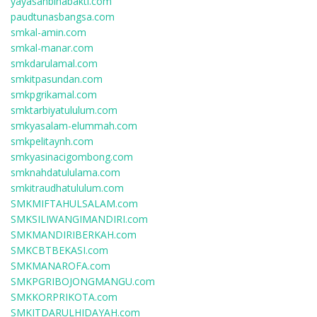
yayasanbinabakti.com
paudtunasbangsa.com
smkal-amin.com
smkal-manar.com
smkdarulamal.com
smkitpasundan.com
smkpgrikamal.com
smktarbiyatululum.com
smkyasalam-elummah.com
smkpelitaynh.com
smkyasinacigombong.com
smknahdatululama.com
smkitraudhatululum.com
SMKMIFTAHULSALAM.com
SMKSILIWANGIMANDIRI.com
SMKMANDIRIBERKAH.com
SMKCBTBEKASI.com
SMKMANAROFA.com
SMKPGRIBOJONGMANGU.com
SMKKORPRIKOTA.com
SMKITDARULHIDAYAH.com