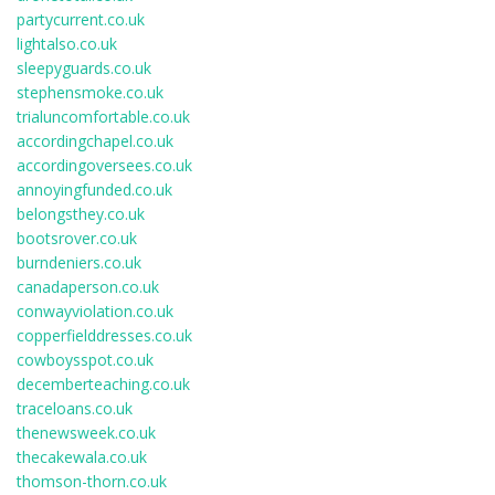
partycurrent.co.uk
lightalso.co.uk
sleepyguards.co.uk
stephensmoke.co.uk
trialuncomfortable.co.uk
accordingchapel.co.uk
accordingoversees.co.uk
annoyingfunded.co.uk
belongsthey.co.uk
bootsrover.co.uk
burndeniers.co.uk
canadaperson.co.uk
conwayviolation.co.uk
copperfielddresses.co.uk
cowboysspot.co.uk
decemberteaching.co.uk
traceloans.co.uk
thenewsweek.co.uk
thecakewala.co.uk
thomson-thorn.co.uk