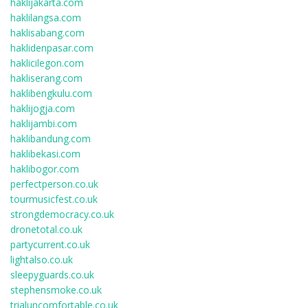
haklijakarta.com
haklilangsa.com
haklisabang.com
haklidenpasar.com
haklicilegon.com
hakliserang.com
haklibengkulu.com
haklijogja.com
haklijambi.com
haklibandung.com
haklibekasi.com
haklibogor.com
perfectperson.co.uk
tourmusicfest.co.uk
strongdemocracy.co.uk
dronetotal.co.uk
partycurrent.co.uk
lightalso.co.uk
sleepyguards.co.uk
stephensmoke.co.uk
trialuncomfortable.co.uk