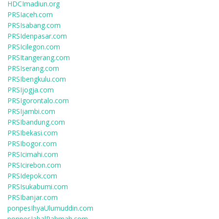
HDCImadiun.org
PRSIaceh.com
PRSIsabang.com
PRSIdenpasar.com
PRSIcilegon.com
PRSItangerang.com
PRSIserang.com
PRSIbengkulu.com
PRSIjogja.com
PRSIgorontalo.com
PRSIjambi.com
PRSIbandung.com
PRSIbekasi.com
PRSIbogor.com
PRSIcimahi.com
PRSIcirebon.com
PRSIdepok.com
PRSIsukabumi.com
PRSIbanjar.com
ponpesIhyaUlumuddin.com
ponpesJabalRahmah.com