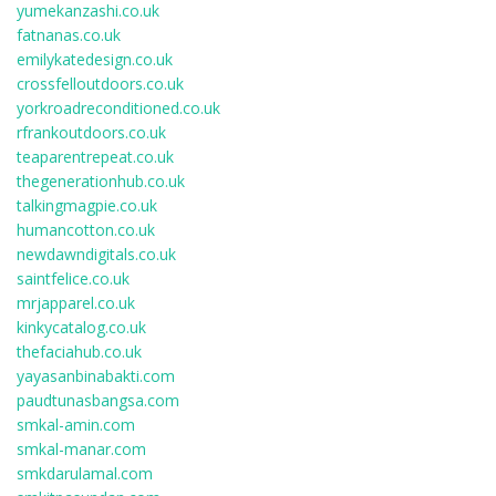
yumekanzashi.co.uk
fatnanas.co.uk
emilykatedesign.co.uk
crossfelloutdoors.co.uk
yorkroadreconditioned.co.uk
rfrankoutdoors.co.uk
teaparentrepeat.co.uk
thegenerationhub.co.uk
talkingmagpie.co.uk
humancotton.co.uk
newdawndigitals.co.uk
saintfelice.co.uk
mrjapparel.co.uk
kinkycatalog.co.uk
thefaciahub.co.uk
yayasanbinabakti.com
paudtunasbangsa.com
smkal-amin.com
smkal-manar.com
smkdarulamal.com