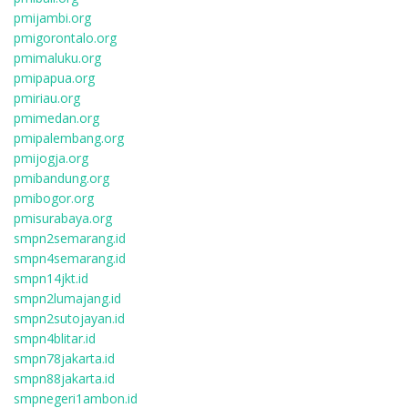
pmijambi.org
pmigorontalo.org
pmimaluku.org
pmipapua.org
pmiriau.org
pmimedan.org
pmipalembang.org
pmijogja.org
pmibandung.org
pmibogor.org
pmisurabaya.org
smpn2semarang.id
smpn4semarang.id
smpn14jkt.id
smpn2lumajang.id
smpn2sutojayan.id
smpn4blitar.id
smpn78jakarta.id
smpn88jakarta.id
smpnegeri1ambon.id