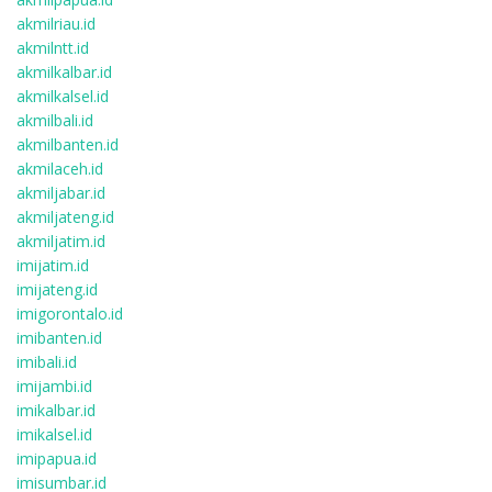
akmilriau.id
akmilntt.id
akmilkalbar.id
akmilkalsel.id
akmilbali.id
akmilbanten.id
akmilaceh.id
akmiljabar.id
akmiljateng.id
akmiljatim.id
imijatim.id
imijateng.id
imigorontalo.id
imibanten.id
imibali.id
imijambi.id
imikalbar.id
imikalsel.id
imipapua.id
imisumbar.id