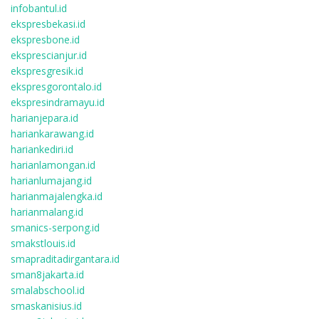
infobantul.id
ekspresbekasi.id
ekspresbone.id
eksprescianjur.id
ekspresgresik.id
ekspresgorontalo.id
ekspresindramayu.id
harianjepara.id
hariankarawang.id
hariankediri.id
harianlamongan.id
harianlumajang.id
harianmajalengka.id
harianmalang.id
smanics-serpong.id
smakstlouis.id
smapraditadirgantara.id
sman8jakarta.id
smalabschool.id
smaskanisius.id