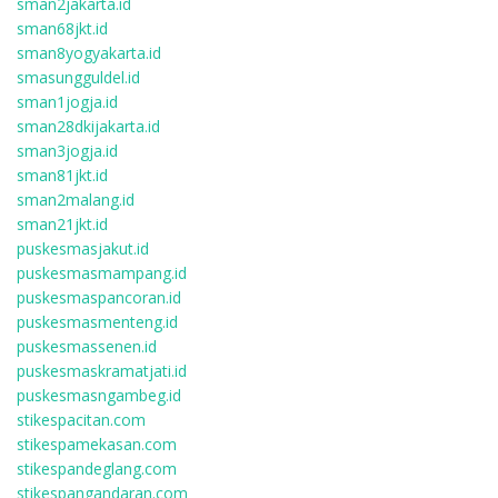
sman2jakarta.id
sman68jkt.id
sman8yogyakarta.id
smasungguldel.id
sman1jogja.id
sman28dkijakarta.id
sman3jogja.id
sman81jkt.id
sman2malang.id
sman21jkt.id
puskesmasjakut.id
puskesmasmampang.id
puskesmaspancoran.id
puskesmasmenteng.id
puskesmassenen.id
puskesmaskramatjati.id
puskesmasngambeg.id
stikespacitan.com
stikespamekasan.com
stikespandeglang.com
stikespangandaran.com