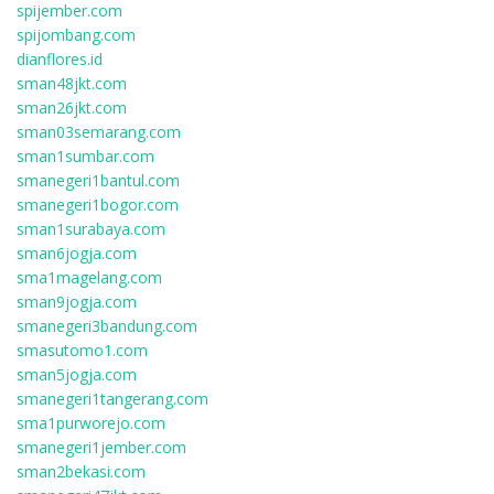
spijember.com
spijombang.com
dianflores.id
sman48jkt.com
sman26jkt.com
sman03semarang.com
sman1sumbar.com
smanegeri1bantul.com
smanegeri1bogor.com
sman1surabaya.com
sman6jogja.com
sma1magelang.com
sman9jogja.com
smanegeri3bandung.com
smasutomo1.com
sman5jogja.com
smanegeri1tangerang.com
sma1purworejo.com
smanegeri1jember.com
sman2bekasi.com