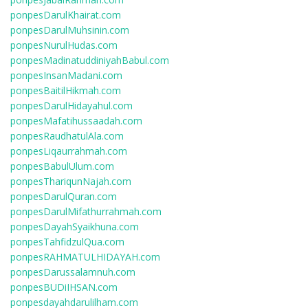
ponpesDarulKhairat.com
ponpesDarulMuhsinin.com
ponpesNurulHudas.com
ponpesMadinatuddiniyahBabul.com
ponpesInsanMadani.com
ponpesBaitilHikmah.com
ponpesDarulHidayahul.com
ponpesMafatihussaadah.com
ponpesRaudhatulAla.com
ponpesLiqaurrahmah.com
ponpesBabulUlum.com
ponpesThariqunNajah.com
ponpesDarulQuran.com
ponpesDarulMifathurrahmah.com
ponpesDayahSyaikhuna.com
ponpesTahfidzulQua.com
ponpesRAHMATULHIDAYAH.com
ponpesDarussalamnuh.com
ponpesBUDiIHSAN.com
ponpesdayahdarulilham.com