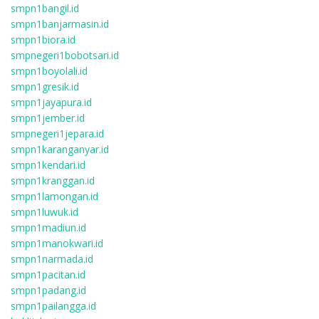
smpn1bangil.id
smpn1banjarmasin.id
smpn1biora.id
smpnegeri1bobotsari.id
smpn1boyolali.id
smpn1gresik.id
smpn1jayapura.id
smpn1jember.id
smpnegeri1jepara.id
smpn1karanganyar.id
smpn1kendari.id
smpn1kranggan.id
smpn1lamongan.id
smpn1luwuk.id
smpn1madiun.id
smpn1manokwari.id
smpn1narmada.id
smpn1pacitan.id
smpn1padang.id
smpn1pailangga.id