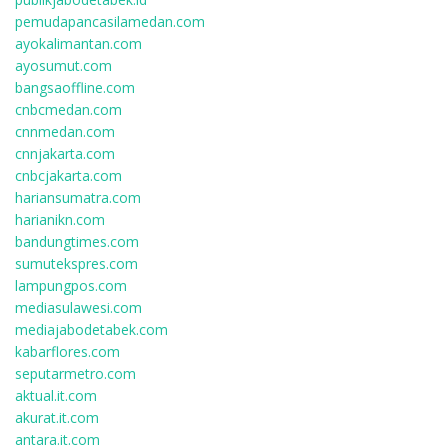
pemudapancasilamedan.com
ayokalimantan.com
ayosumut.com
bangsaoffline.com
cnbcmedan.com
cnnmedan.com
cnnjakarta.com
cnbcjakarta.com
hariansumatra.com
harianikn.com
bandungtimes.com
sumutekspres.com
lampungpos.com
mediasulawesi.com
mediajabodetabek.com
kabarflores.com
seputarmetro.com
aktual.it.com
akurat.it.com
antara.it.com