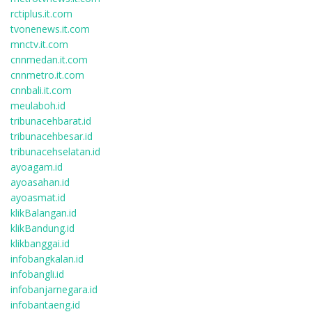
rctiplus.it.com
tvonenews.it.com
mnctv.it.com
cnnmedan.it.com
cnnmetro.it.com
cnnbali.it.com
meulaboh.id
tribunacehbarat.id
tribunacehbesar.id
tribunacehselatan.id
ayoagam.id
ayoasahan.id
ayoasmat.id
klikBalangan.id
klikBandung.id
klikbanggai.id
infobangkalan.id
infobangli.id
infobanjarnegara.id
infobantaeng.id