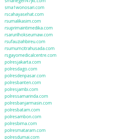
smanegeri47jkt.com
sma1wonosari.com
rscahayasehat.com
rsumalikasim.com
rsuprimaintimedika.com
rsarunlhokseumaw.com
rsufauziahbireu.com
rsumumcitrahusada.com
rsgayomedicalcentre.com
polresjakarta.com
polresdago.com
polresdenpasar.com
polresbanten.com
polresjambi.com
polressamarinda.com
polresbanjarmasin.com
polresbatam.com
polresambon.com
polresbima.com
polresmataram.com
polresdumai.com