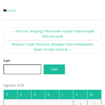
berita
Post
←
Teror di Lampung: Penemuan 4 Jasad Tanpa Kepala
Berturut-turut
navigation
Respons Cepat Bencana: Kesiapan Polisi Kewilayahan
dalam Kondisi Darurat
→
Cari
CARI
Agustus 2026
S
S
R
K
J
S
M
1
2