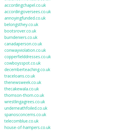
accordingchapel.co.uk
accordingoversees.co.uk
annoyingfunded.co.uk
belongsthey.co.uk
bootsrover.co.uk
burndeniers.co.uk
canadaperson.co.uk
conwayviolation.co.uk
copperfielddresses.co.uk
cowboysspot.co.uk
decemberteaching.co.uk
traceloans.co.uk
thenewsweek.co.uk
thecakewala.co.uk
thomson-thorn.co.uk
wrestlingagrees.co.uk
underneathfoiled.co.uk
spanosconcerns.co.uk
telecomblue.co.uk
house-of-hampers.co.uk