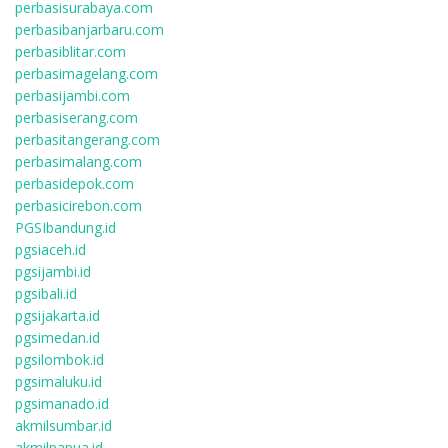
perbasisurabaya.com
perbasibanjarbaru.com
perbasiblitar.com
perbasimagelang.com
perbasijambi.com
perbasiserang.com
perbasitangerang.com
perbasimalang.com
perbasidepok.com
perbasicirebon.com
PGSIbandung.id
pgsiaceh.id
pgsijambi.id
pgsibali.id
pgsijakarta.id
pgsimedan.id
pgsilombok.id
pgsimaluku.id
pgsimanado.id
akmilsumbar.id
akmilpapua.id