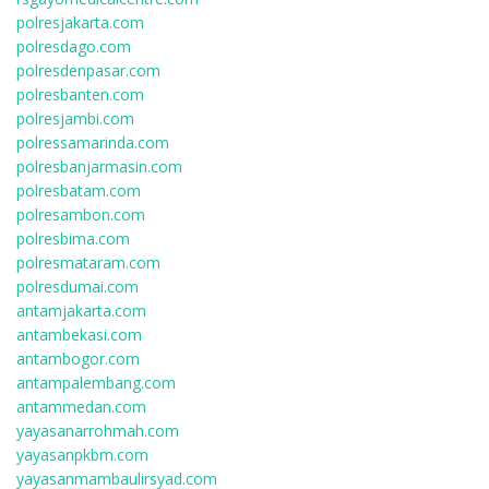
polresjakarta.com
polresdago.com
polresdenpasar.com
polresbanten.com
polresjambi.com
polressamarinda.com
polresbanjarmasin.com
polresbatam.com
polresambon.com
polresbima.com
polresmataram.com
polresdumai.com
antamjakarta.com
antambekasi.com
antambogor.com
antampalembang.com
antammedan.com
yayasanarrohmah.com
yayasanpkbm.com
yayasanmambaulirsyad.com