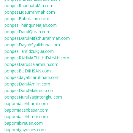
ponpesRaudhatulAla.com
ponpesLiqaurrahmah.com
ponpesBabulUlum.com
ponpesThariqunNajah.com
ponpesDarulQuran.com
ponpesDarulMifathurrahmah.com
ponpesDayahSyaikhuna.com
ponpesTahfidzulQua.com
ponpesRAHMATULHIDAYAH.com
ponpesDarussalamnuh.com
ponpesBUDiIHSAN.com
ponpesdayahdarulilham.com
ponpesDarulAmilin.com
ponpesDarulMakmur.com
ponpesNurulYaqintengku.com
bapomiacehbarat.com
bapomiacehbesar.com
bapomiacehtimur.com
bapomibireuen.com
bapomigayolues.com