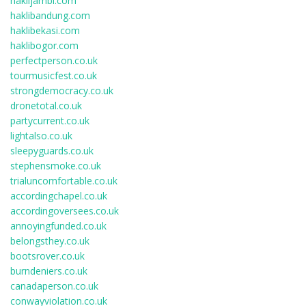
haklijambi.com
haklibandung.com
haklibekasi.com
haklibogor.com
perfectperson.co.uk
tourmusicfest.co.uk
strongdemocracy.co.uk
dronetotal.co.uk
partycurrent.co.uk
lightalso.co.uk
sleepyguards.co.uk
stephensmoke.co.uk
trialuncomfortable.co.uk
accordingchapel.co.uk
accordingoversees.co.uk
annoyingfunded.co.uk
belongsthey.co.uk
bootsrover.co.uk
burndeniers.co.uk
canadaperson.co.uk
conwayviolation.co.uk