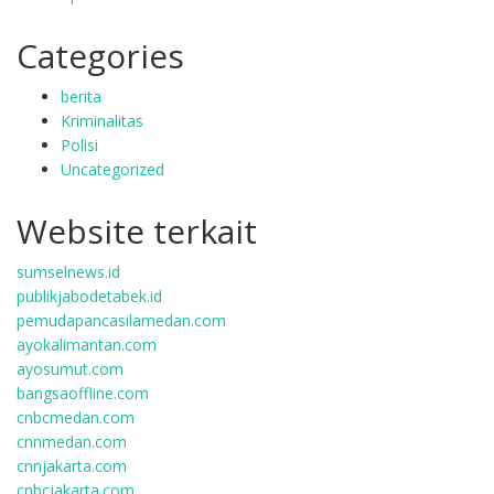
Categories
berita
Kriminalitas
Polisi
Uncategorized
Website terkait
sumselnews.id
publikjabodetabek.id
pemudapancasilamedan.com
ayokalimantan.com
ayosumut.com
bangsaoffline.com
cnbcmedan.com
cnnmedan.com
cnnjakarta.com
cnbcjakarta.com