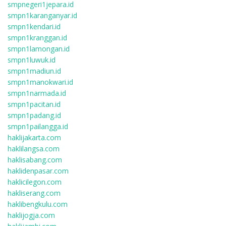
smpnegeri1jepara.id
smpn1karanganyar.id
smpn1kendari.id
smpn1kranggan.id
smpn1lamongan.id
smpn1luwuk.id
smpn1madiun.id
smpn1manokwari.id
smpn1narmada.id
smpn1pacitan.id
smpn1padang.id
smpn1pailangga.id
haklijakarta.com
haklilangsa.com
haklisabang.com
haklidenpasar.com
haklicilegon.com
hakliserang.com
haklibengkulu.com
haklijogja.com