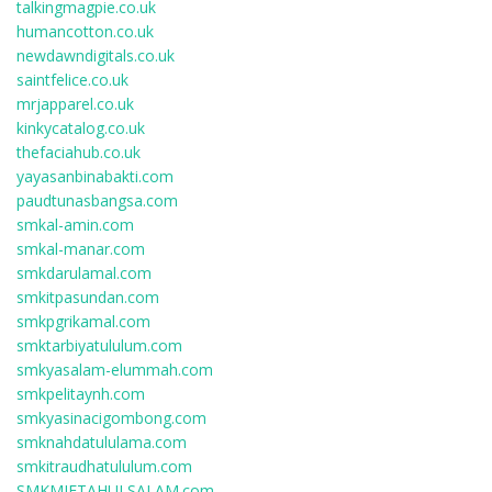
talkingmagpie.co.uk
humancotton.co.uk
newdawndigitals.co.uk
saintfelice.co.uk
mrjapparel.co.uk
kinkycatalog.co.uk
thefaciahub.co.uk
yayasanbinabakti.com
paudtunasbangsa.com
smkal-amin.com
smkal-manar.com
smkdarulamal.com
smkitpasundan.com
smkpgrikamal.com
smktarbiyatululum.com
smkyasalam-elummah.com
smkpelitaynh.com
smkyasinacigombong.com
smknahdatululama.com
smkitraudhatululum.com
SMKMIFTAHULSALAM.com