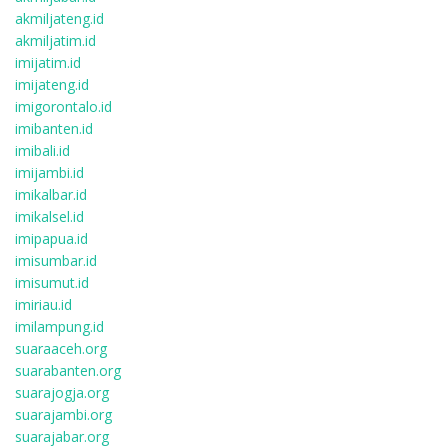
akmiljateng.id
akmiljatim.id
imijatim.id
imijateng.id
imigorontalo.id
imibanten.id
imibali.id
imijambi.id
imikalbar.id
imikalsel.id
imipapua.id
imisumbar.id
imisumut.id
imiriau.id
imilampung.id
suaraaceh.org
suarabanten.org
suarajogja.org
suarajambi.org
suarajabar.org