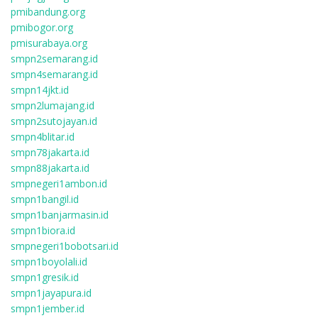
pmibandung.org
pmibogor.org
pmisurabaya.org
smpn2semarang.id
smpn4semarang.id
smpn14jkt.id
smpn2lumajang.id
smpn2sutojayan.id
smpn4blitar.id
smpn78jakarta.id
smpn88jakarta.id
smpnegeri1ambon.id
smpn1bangil.id
smpn1banjarmasin.id
smpn1biora.id
smpnegeri1bobotsari.id
smpn1boyolali.id
smpn1gresik.id
smpn1jayapura.id
smpn1jember.id