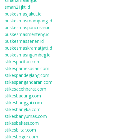
sman2malang.id
sman21jkt.id
puskesmasjakut.id
puskesmasmampang.id
puskesmaspancoran.id
puskesmasmenteng.id
puskesmassenen.id
puskesmaskramatjati.id
puskesmasngambeg.id
stikespacitan.com
stikespamekasan.com
stikespandeglang.com
stikespangandaran.com
stikesacehbarat.com
stikesbadung.com
stikesbanggai.com
stikesbangka.com
stikesbanyumas.com
stikesbekasi.com
stikesblitar.com
stikesbogor.com