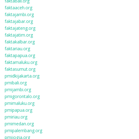
faktabali.org
faktaaceh.org
faktajambi.org
faktajabar.org
faktajateng.org
faktajatim.org
faktakalbar.org
faktariau.org
faktapapua.org
faktamaluku.org
faktasumut.org
pmidkijakarta.org
pmibali.org
pmijambi.org
pmigorontalo.org
pmimaluku.org
pmipapua.org
pmiriau.org
pmimedan.org
pmipalembang.org
pmijogja.org