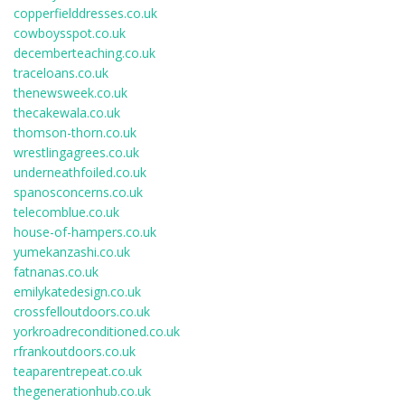
copperfielddresses.co.uk
cowboysspot.co.uk
decemberteaching.co.uk
traceloans.co.uk
thenewsweek.co.uk
thecakewala.co.uk
thomson-thorn.co.uk
wrestlingagrees.co.uk
underneathfoiled.co.uk
spanosconcerns.co.uk
telecomblue.co.uk
house-of-hampers.co.uk
yumekanzashi.co.uk
fatnanas.co.uk
emilykatedesign.co.uk
crossfelloutdoors.co.uk
yorkroadreconditioned.co.uk
rfrankoutdoors.co.uk
teaparentrepeat.co.uk
thegenerationhub.co.uk