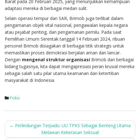
Barat pada 20 Februari 2025, yang menunjukkan kemampuan
adaptasi mereka di berbagai medan sulit.
Selain operasi tempur dan SAR, Brimob juga terlibat dalam
pengamanan objek vital nasional, pengawalan kepala negara
atau pejabat penting, dan pengamanan pemilu. Pada saat
Pemilihan Umum Serentak tanggal 14 Februari 2024, ribuan
personel Brimob disiagakan di berbagai titik strategis untuk
memastikan proses demokrasi berjalan aman dan lancar.
Dengan
mengenal struktur organisasi
Brimob dan berbagai
bidang tugasnya, kita dapat mengapresiasi peran krusial mereka
sebagai salah satu pilar utama keamanan dan ketertiban
masyarakat di Indonesia.
Polisi
Post
←
Perlindungan Terpadu: UU TPKS Sebagai Benteng Utama
Melawan Kekerasan Seksual
navigation