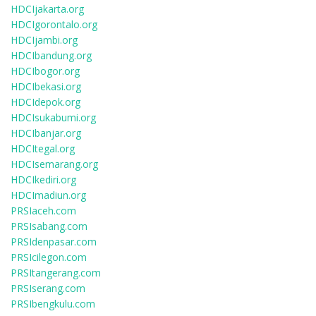
HDCIjakarta.org
HDCIgorontalo.org
HDCIjambi.org
HDCIbandung.org
HDCIbogor.org
HDCIbekasi.org
HDCIdepok.org
HDCIsukabumi.org
HDCIbanjar.org
HDCItegal.org
HDCIsemarang.org
HDCIkediri.org
HDCImadiun.org
PRSIaceh.com
PRSIsabang.com
PRSIdenpasar.com
PRSIcilegon.com
PRSItangerang.com
PRSIserang.com
PRSIbengkulu.com