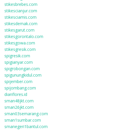
stikesbrebes.com
stikescianjur.com
stikesciamis.com
stikesdemak.com
stikesgarut.com
stikesgorontalo.com
stikesgowa.com
stikesgresik.com
spigresik.com
spigianyar.com
spigrobongan.com
spigunungkidul.com
spijember.com
spijombang.com
dianflores.id
sman48jkt.com
sman26jkt.com
sman03semarang.com
sman1sumbar.com
smanegeri1bantul.com