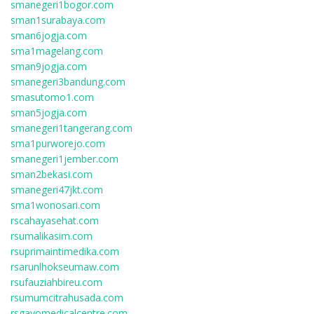
smanegeri1bogor.com
sman1surabaya.com
sman6jogja.com
sma1magelang.com
sman9jogja.com
smanegeri3bandung.com
smasutomo1.com
sman5jogja.com
smanegeri1tangerang.com
sma1purworejo.com
smanegeri1jember.com
sman2bekasi.com
smanegeri47jkt.com
sma1wonosari.com
rscahayasehat.com
rsumalikasim.com
rsuprimaintimedika.com
rsarunlhokseumaw.com
rsufauziahbireu.com
rsumumcitrahusada.com
rsgayomedicalcentre.com