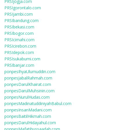
PRSIjogja.com
PRSIgorontalo.com
PRSIjambi.com
PRSIbandung.com
PRSIbekasi.com
PRSIbogor.com
PRSIcimahi.com
PRSIcirebon.com
PRSIdepok.com
PRSIsukabumi.com
PRSIbanjar.com
ponpesIhyaUlumuddin.com
ponpesJabalRahmah.com
ponpesDarulKhairat.com
ponpesDarulMuhsinin.com
ponpesNurulHudas.com
ponpesMadinatuddiniyahBabul.com
ponpesInsanMadani.com
ponpesBaitilHikmah.com
ponpesDarulHidayahul.com
ponpesMafatihussaadah.com