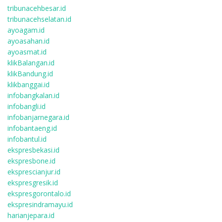
tribunacehbesar.id
tribunacehselatan.id
ayoagam.id
ayoasahan.id
ayoasmat.id
klikBalangan.id
klikBandung.id
klikbanggai.id
infobangkalan.id
infobangli.id
infobanjarnegara.id
infobantaeng.id
infobantul.id
ekspresbekasi.id
ekspresbone.id
eksprescianjur.id
ekspresgresik.id
ekspresgorontalo.id
ekspresindramayu.id
harianjepara.id