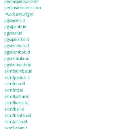
perbasidepok.com
perbasicirebon.com
PGSIbandung.id
pgsiaceh.id
pgsijambi.id
pgsibali.id
pgsijakarta.id
pgsimedan.id
pgsilombok.id
pgsimaluku.id
pgsimanado.id
akmilsumbar.id
akmilpapua.id
akmilriau.id
akmilntt.id
akmilkalbar.id
akmilkalsel.id
akmilbali.id
akmilbanten.id
akmilaceh.id
akmiljabar.id