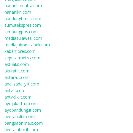
hariansumatra.com
harianikn.com
bandungtimes.com
sumutekspres.com
lampungpos.com
mediasulawesi.com
mediajabodetabek.com
kabarflores.com
seputarmetro.com
aktual.it.com
akurat.it.com
antara.it.com
analisadaily.it.com
antv.it.com
antvklik.it.com
ayojakarta.it.com
ayobandung.it.com
beritabali.it.com
bangsaonline.it.com
beritajatim.it.com