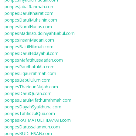
ponpesJabalRahmah.com
ponpesDarulKhairat.com
ponpesDarulMuhsinin.com
ponpesNurulHudas.com
ponpesMadinatuddiniyahBabul.com
ponpesInsanMadani.com
ponpesBaitilHikmah.com
ponpesDarulHidayahul.com
ponpesMafatihussaadah.com
ponpesRaudhatulAla.com
ponpesLiqaurrahmah.com
ponpesBabulUlum.com
ponpesThariqunNajah.com
ponpesDarulQuran.com
ponpesDarulMifathurrahmah.com
ponpesDayahSyaikhuna.com
ponpesTahfidzulQua.com
ponpesRAHMATULHIDAYAH.com
ponpesDarussalamnuh.com
ponpesBUDiIHSAN.com