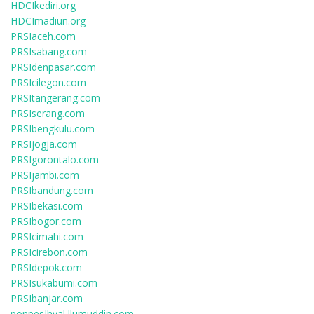
HDCIkediri.org
HDCImadiun.org
PRSIaceh.com
PRSIsabang.com
PRSIdenpasar.com
PRSIcilegon.com
PRSItangerang.com
PRSIserang.com
PRSIbengkulu.com
PRSIjogja.com
PRSIgorontalo.com
PRSIjambi.com
PRSIbandung.com
PRSIbekasi.com
PRSIbogor.com
PRSIcimahi.com
PRSIcirebon.com
PRSIdepok.com
PRSIsukabumi.com
PRSIbanjar.com
ponpesIhyaUlumuddin.com