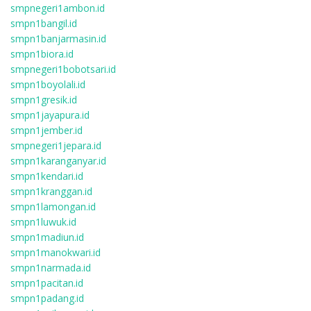
smpnegeri1ambon.id
smpn1bangil.id
smpn1banjarmasin.id
smpn1biora.id
smpnegeri1bobotsari.id
smpn1boyolali.id
smpn1gresik.id
smpn1jayapura.id
smpn1jember.id
smpnegeri1jepara.id
smpn1karanganyar.id
smpn1kendari.id
smpn1kranggan.id
smpn1lamongan.id
smpn1luwuk.id
smpn1madiun.id
smpn1manokwari.id
smpn1narmada.id
smpn1pacitan.id
smpn1padang.id