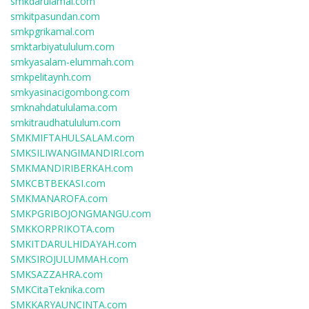
smkdarulamal.com
smkitpasundan.com
smkpgrikamal.com
smktarbiyatululum.com
smkyasalam-elummah.com
smkpelitaynh.com
smkyasinacigombong.com
smknahdatululama.com
smkitraudhatululum.com
SMKMIFTAHULSALAM.com
SMKSILIWANGIMANDIRI.com
SMKMANDIRIBERKAH.com
SMKCBTBEKASI.com
SMKMANAROFA.com
SMKPGRIBOJONGMANGU.com
SMKKORPRIKOTA.com
SMKITDARULHIDAYAH.com
SMKSIROJULUMMAH.com
SMKSAZZAHRA.com
SMKCitaTeknika.com
SMKKARYAUNCINTA.com