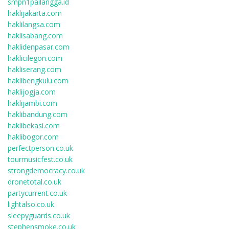
smpn1pailangga.id
haklijakarta.com
haklilangsa.com
haklisabang.com
haklidenpasar.com
haklicilegon.com
hakliserang.com
haklibengkulu.com
haklijogja.com
haklijambi.com
haklibandung.com
haklibekasi.com
haklibogor.com
perfectperson.co.uk
tourmusicfest.co.uk
strongdemocracy.co.uk
dronetotal.co.uk
partycurrent.co.uk
lightalso.co.uk
sleepyguards.co.uk
stephensmoke.co.uk