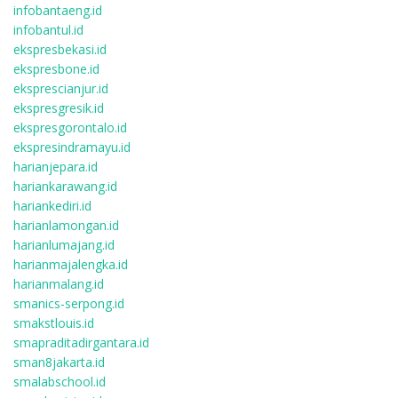
infobantaeng.id
infobantul.id
ekspresbekasi.id
ekspresbone.id
eksprescianjur.id
ekspresgresik.id
ekspresgorontalo.id
ekspresindramayu.id
harianjepara.id
hariankarawang.id
hariankediri.id
harianlamongan.id
harianlumajang.id
harianmajalengka.id
harianmalang.id
smanics-serpong.id
smakstlouis.id
smapraditadirgantara.id
sman8jakarta.id
smalabschool.id