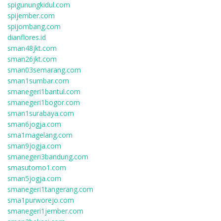
spigunungkidul.com
spijember.com
spijombang.com
dianflores.id
sman48jkt.com
sman26jkt.com
sman03semarang.com
sman1sumbar.com
smanegeri1bantul.com
smanegeri1bogor.com
sman1surabaya.com
sman6jogja.com
sma1magelang.com
sman9jogja.com
smanegeri3bandung.com
smasutomo1.com
sman5jogja.com
smanegeri1tangerang.com
sma1purworejo.com
smanegeri1jember.com