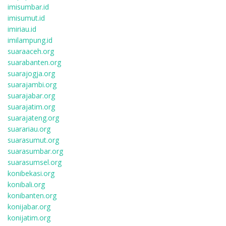
imisumbar.id
imisumut.id
imiriau.id
imilampung.id
suaraaceh.org
suarabanten.org
suarajogja.org
suarajambi.org
suarajabar.org
suarajatim.org
suarajateng.org
suarariau.org
suarasumut.org
suarasumbar.org
suarasumsel.org
konibekasi.org
konibali.org
konibanten.org
konijabar.org
konijatim.org