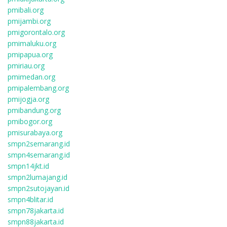
pmibali.org
pmijambi.org
pmigorontalo.org
pmimaluku.org
pmipapua.org
pmiriau.org
pmimedan.org
pmipalembang.org
pmijogja.org
pmibandung.org
pmibogor.org
pmisurabaya.org
smpn2semarang.id
smpn4semarang.id
smpn14jkt.id
smpn2lumajang.id
smpn2sutojayan.id
smpn4blitar.id
smpn78jakarta.id
smpn88jakarta.id