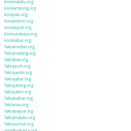
konimaluku.org
konilampung.org
konipalu.org
koniambon.org
konidepok.org
konisurabaya.org
konikalbar.org
faktamedan.org
faktamalang.org
faktabali.org
faktaaceh.org
faktajambi.org
faktajabar.org
faktajateng.org
faktajatim.org
faktakalbar.org
faktariau.org
faktapapua.org
faktamaluku.org
faktasumut.org
pmidkijakarta.org