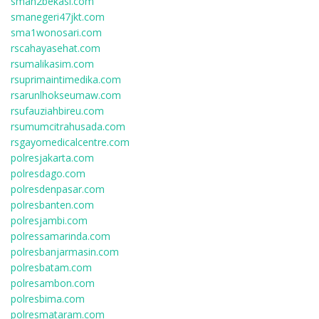
sman2bekasi.com
smanegeri47jkt.com
sma1wonosari.com
rscahayasehat.com
rsumalikasim.com
rsuprimaintimedika.com
rsarunlhokseumaw.com
rsufauziahbireu.com
rsumumcitrahusada.com
rsgayomedicalcentre.com
polresjakarta.com
polresdago.com
polresdenpasar.com
polresbanten.com
polresjambi.com
polressamarinda.com
polresbanjarmasin.com
polresbatam.com
polresambon.com
polresbima.com
polresmataram.com