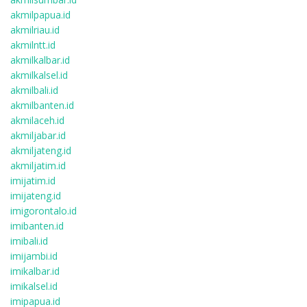
akmilpapua.id
akmilriau.id
akmilntt.id
akmilkalbar.id
akmilkalsel.id
akmilbali.id
akmilbanten.id
akmilaceh.id
akmiljabar.id
akmiljateng.id
akmiljatim.id
imijatim.id
imijateng.id
imigorontalo.id
imibanten.id
imibali.id
imijambi.id
imikalbar.id
imikalsel.id
imipapua.id