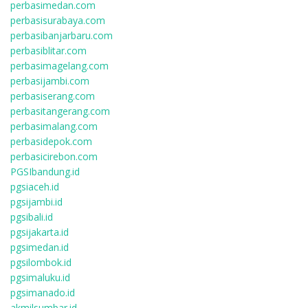
perbasimedan.com
perbasisurabaya.com
perbasibanjarbaru.com
perbasiblitar.com
perbasimagelang.com
perbasijambi.com
perbasiserang.com
perbasitangerang.com
perbasimalang.com
perbasidepok.com
perbasicirebon.com
PGSIbandung.id
pgsiaceh.id
pgsijambi.id
pgsibali.id
pgsijakarta.id
pgsimedan.id
pgsilombok.id
pgsimaluku.id
pgsimanado.id
akmilsumbar.id