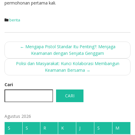
permohonan pertama kali.
berita
Post
←
Mengapa Pistol Standar Itu Penting?: Menjaga
Keamanan dengan Senjata Genggam
navigation
Polisi dan Masyarakat: Kunci Kolaborasi Membangun
Keamanan Bersama
→
Cari
CARI
Agustus 2026
S
S
R
K
J
S
M