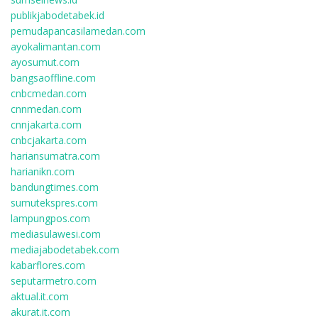
publikjabodetabek.id
pemudapancasilamedan.com
ayokalimantan.com
ayosumut.com
bangsaoffline.com
cnbcmedan.com
cnnmedan.com
cnnjakarta.com
cnbcjakarta.com
hariansumatra.com
harianikn.com
bandungtimes.com
sumutekspres.com
lampungpos.com
mediasulawesi.com
mediajabodetabek.com
kabarflores.com
seputarmetro.com
aktual.it.com
akurat.it.com