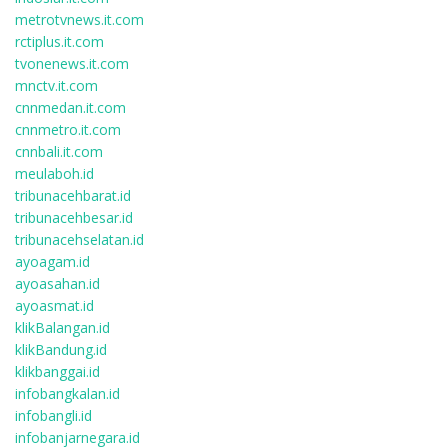
metrotvnews.it.com
rctiplus.it.com
tvonenews.it.com
mnctv.it.com
cnnmedan.it.com
cnnmetro.it.com
cnnbali.it.com
meulaboh.id
tribunacehbarat.id
tribunacehbesar.id
tribunacehselatan.id
ayoagam.id
ayoasahan.id
ayoasmat.id
klikBalangan.id
klikBandung.id
klikbanggai.id
infobangkalan.id
infobangli.id
infobanjarnegara.id