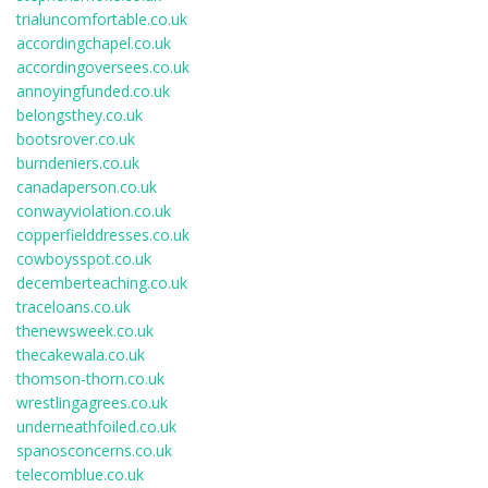
trialuncomfortable.co.uk
accordingchapel.co.uk
accordingoversees.co.uk
annoyingfunded.co.uk
belongsthey.co.uk
bootsrover.co.uk
burndeniers.co.uk
canadaperson.co.uk
conwayviolation.co.uk
copperfielddresses.co.uk
cowboysspot.co.uk
decemberteaching.co.uk
traceloans.co.uk
thenewsweek.co.uk
thecakewala.co.uk
thomson-thorn.co.uk
wrestlingagrees.co.uk
underneathfoiled.co.uk
spanosconcerns.co.uk
telecomblue.co.uk