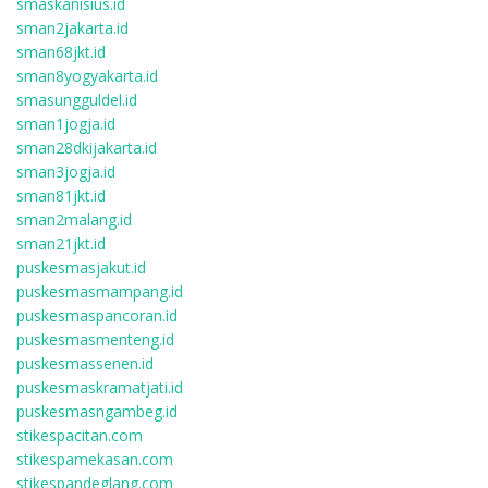
smaskanisius.id
sman2jakarta.id
sman68jkt.id
sman8yogyakarta.id
smasungguldel.id
sman1jogja.id
sman28dkijakarta.id
sman3jogja.id
sman81jkt.id
sman2malang.id
sman21jkt.id
puskesmasjakut.id
puskesmasmampang.id
puskesmaspancoran.id
puskesmasmenteng.id
puskesmassenen.id
puskesmaskramatjati.id
puskesmasngambeg.id
stikespacitan.com
stikespamekasan.com
stikespandeglang.com