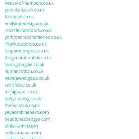
house-of-hampers.co.uk
yumekanzashi.co.uk
fatnanas.co.uk
emilykatedesign.co.uk
crossfelloutdoors.co.uk
yorkroadreconditioned.co.uk
rfrankoutdoors.co.uk
teaparentrepeat.co.uk
thegenerationhub.co.uk
talkingmagpie.co.uk
humancotton.co.uk
newdawndigitals.co.uk
saintfelice.co.uk
mrjapparel.co.uk
kinkycatalog.co.uk
thefaciahub.co.uk
yayasanbinabakti.com
paudtunasbangsa.com
smkal-amin.com
smkal-manar.com