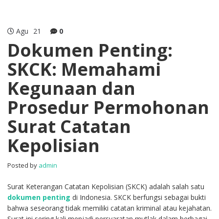
Agu
21
0
Dokumen Penting:
SKCK: Memahami
Kegunaan dan
Prosedur Permohonan
Surat Catatan
Kepolisian
Posted by
admin
Surat Keterangan Catatan Kepolisian (SKCK) adalah salah satu
dokumen penting
di Indonesia. SKCK berfungsi sebagai bukti
bahwa seseorang tidak memiliki catatan kriminal atau kejahatan.
Surat ini sering kali menjadi persyaratan mutlak dalam berbagai