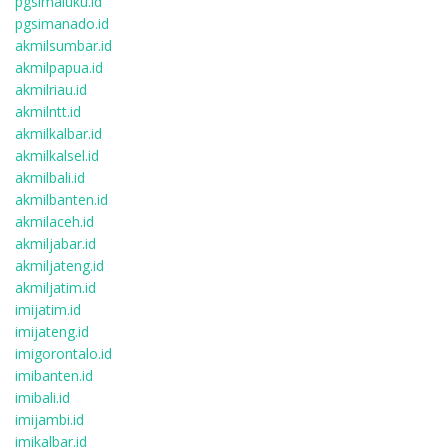
pgsimaluku.id
pgsimanado.id
akmilsumbar.id
akmilpapua.id
akmilriau.id
akmilntt.id
akmilkalbar.id
akmilkalsel.id
akmilbali.id
akmilbanten.id
akmilaceh.id
akmiljabar.id
akmiljateng.id
akmiljatim.id
imijatim.id
imijateng.id
imigorontalo.id
imibanten.id
imibali.id
imijambi.id
imikalbar.id