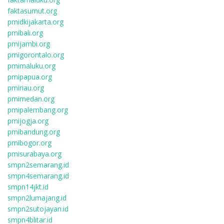
faktasumut.org
pmidkijakarta.org
pmibali.org
pmijambi.org
pmigorontalo.org
pmimaluku.org
pmipapua.org
pmiriau.org
pmimedan.org
pmipalembang.org
pmijogja.org
pmibandung.org
pmibogor.org
pmisurabaya.org
smpn2semarang.id
smpn4semarang.id
smpn14jkt.id
smpn2lumajang.id
smpn2sutojayan.id
smpn4blitar.id