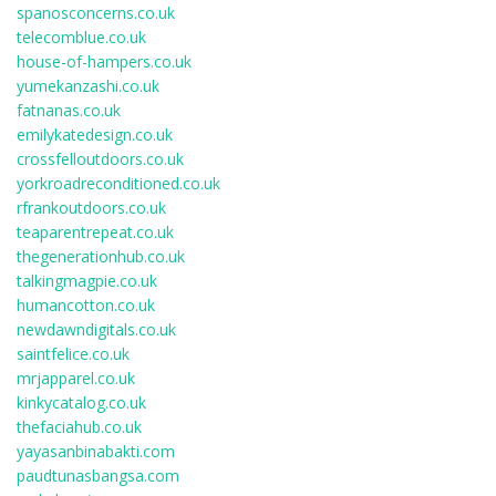
spanosconcerns.co.uk
telecomblue.co.uk
house-of-hampers.co.uk
yumekanzashi.co.uk
fatnanas.co.uk
emilykatedesign.co.uk
crossfelloutdoors.co.uk
yorkroadreconditioned.co.uk
rfrankoutdoors.co.uk
teaparentrepeat.co.uk
thegenerationhub.co.uk
talkingmagpie.co.uk
humancotton.co.uk
newdawndigitals.co.uk
saintfelice.co.uk
mrjapparel.co.uk
kinkycatalog.co.uk
thefaciahub.co.uk
yayasanbinabakti.com
paudtunasbangsa.com