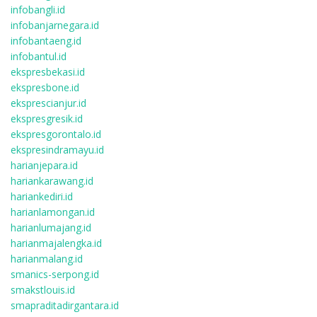
infobangli.id
infobanjarnegara.id
infobantaeng.id
infobantul.id
ekspresbekasi.id
ekspresbone.id
eksprescianjur.id
ekspresgresik.id
ekspresgorontalo.id
ekspresindramayu.id
harianjepara.id
hariankarawang.id
hariankediri.id
harianlamongan.id
harianlumajang.id
harianmajalengka.id
harianmalang.id
smanics-serpong.id
smakstlouis.id
smapraditadirgantara.id