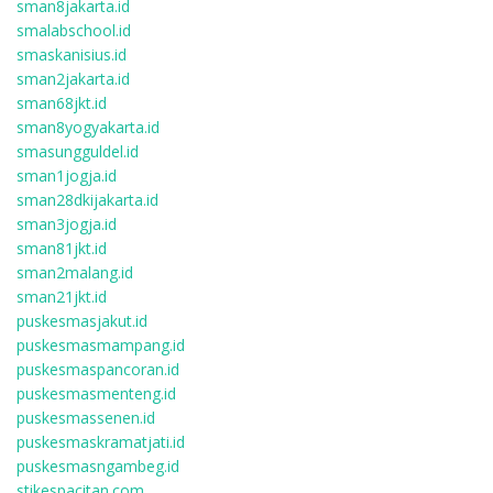
sman8jakarta.id
smalabschool.id
smaskanisius.id
sman2jakarta.id
sman68jkt.id
sman8yogyakarta.id
smasungguldel.id
sman1jogja.id
sman28dkijakarta.id
sman3jogja.id
sman81jkt.id
sman2malang.id
sman21jkt.id
puskesmasjakut.id
puskesmasmampang.id
puskesmaspancoran.id
puskesmasmenteng.id
puskesmassenen.id
puskesmaskramatjati.id
puskesmasngambeg.id
stikespacitan.com