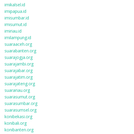
imikalsel.id
imipapua.id
imisumbar.id
imisumut.id
imiriau.id
imilampung.id
suaraaceh.org
suarabanten.org
suarajogja.org
suarajambi.org
suarajabar.org
suarajatim.org
suarajateng.org
suarariau.org
suarasumut.org
suarasumbar.org
suarasumsel.org
konibekasi.org
konibali.org
konibanten.org