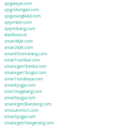
spigianyar.com
spigrobongan.com
spigunungkidul.com
spijember.com
spijombang.com
dianflores.id
sman48jkt.com
sman26jkt.com
sman03semarang.com
sman1sumbar.com
smanegeri1bantul.com
smanegeri1bogor.com
sman1surabaya.com
sman6jogja.com
sma1magelang.com
sman9jogja.com
smanegeri3bandung.com
smasutomo1.com
sman5jogja.com
smanegeri1tangerang.com