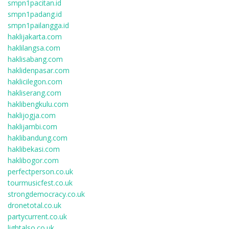
smpn1pacitan.id
smpn1padang.id
smpn1pailangga.id
haklijakarta.com
haklilangsa.com
haklisabang.com
haklidenpasar.com
haklicilegon.com
hakliserang.com
haklibengkulu.com
haklijogja.com
haklijambi.com
haklibandung.com
haklibekasi.com
haklibogor.com
perfectperson.co.uk
tourmusicfest.co.uk
strongdemocracy.co.uk
dronetotal.co.uk
partycurrent.co.uk
lightalso.co.uk