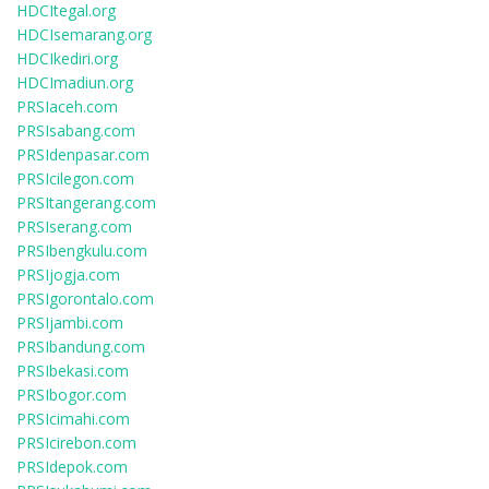
HDCItegal.org
HDCIsemarang.org
HDCIkediri.org
HDCImadiun.org
PRSIaceh.com
PRSIsabang.com
PRSIdenpasar.com
PRSIcilegon.com
PRSItangerang.com
PRSIserang.com
PRSIbengkulu.com
PRSIjogja.com
PRSIgorontalo.com
PRSIjambi.com
PRSIbandung.com
PRSIbekasi.com
PRSIbogor.com
PRSIcimahi.com
PRSIcirebon.com
PRSIdepok.com