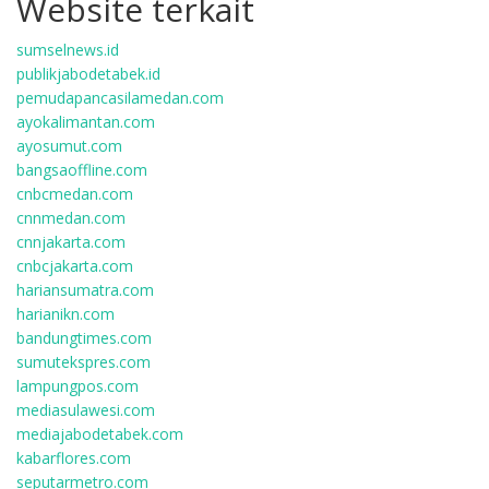
Website terkait
sumselnews.id
publikjabodetabek.id
pemudapancasilamedan.com
ayokalimantan.com
ayosumut.com
bangsaoffline.com
cnbcmedan.com
cnnmedan.com
cnnjakarta.com
cnbcjakarta.com
hariansumatra.com
harianikn.com
bandungtimes.com
sumutekspres.com
lampungpos.com
mediasulawesi.com
mediajabodetabek.com
kabarflores.com
seputarmetro.com