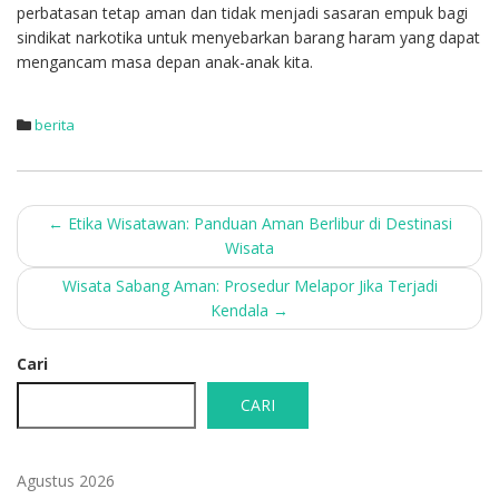
perbatasan tetap aman dan tidak menjadi sasaran empuk bagi
sindikat narkotika untuk menyebarkan barang haram yang dapat
mengancam masa depan anak-anak kita.
berita
Post
←
Etika Wisatawan: Panduan Aman Berlibur di Destinasi
Wisata
navigation
Wisata Sabang Aman: Prosedur Melapor Jika Terjadi
Kendala
→
Cari
CARI
Agustus 2026