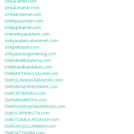
smkal-amin.com
smkal-manar.com
smkdarulamal.com
smkitpasundan.com
smkpgrikamal.com
smktarbiyatululum.com
smkyasalam-elummah.com
smkpelitaynh.com
smkyasinacigombong.com
smknahdatululama.com
smkitraudhatululum.com
SMKMIFTAHULSALAM.com
SMKSILIWANGIMANDIRI.com
SMKMANDIRIBERKAH.com
SMKCBTBEKASI.com
SMKMANAROFA.com
SMKPGRIBOJONGMANGU.com
SMKKORPRIKOTA.com
SMKITDARULHIDAYAH.com
SMKSIROJULUMMAH.com
SMKSAZZAHRA.com