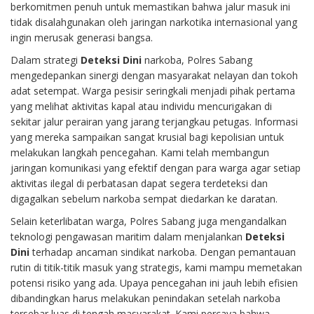
berkomitmen penuh untuk memastikan bahwa jalur masuk ini
tidak disalahgunakan oleh jaringan narkotika internasional yang
ingin merusak generasi bangsa.
Dalam strategi
Deteksi Dini
narkoba, Polres Sabang
mengedepankan sinergi dengan masyarakat nelayan dan tokoh
adat setempat. Warga pesisir seringkali menjadi pihak pertama
yang melihat aktivitas kapal atau individu mencurigakan di
sekitar jalur perairan yang jarang terjangkau petugas. Informasi
yang mereka sampaikan sangat krusial bagi kepolisian untuk
melakukan langkah pencegahan. Kami telah membangun
jaringan komunikasi yang efektif dengan para warga agar setiap
aktivitas ilegal di perbatasan dapat segera terdeteksi dan
digagalkan sebelum narkoba sempat diedarkan ke daratan.
Selain keterlibatan warga, Polres Sabang juga mengandalkan
teknologi pengawasan maritim dalam menjalankan
Deteksi
Dini
terhadap ancaman sindikat narkoba. Dengan pemantauan
rutin di titik-titik masuk yang strategis, kami mampu memetakan
potensi risiko yang ada. Upaya pencegahan ini jauh lebih efisien
dibandingkan harus melakukan penindakan setelah narkoba
tersebar luas di tengah masyarakat. Kami percaya bahwa