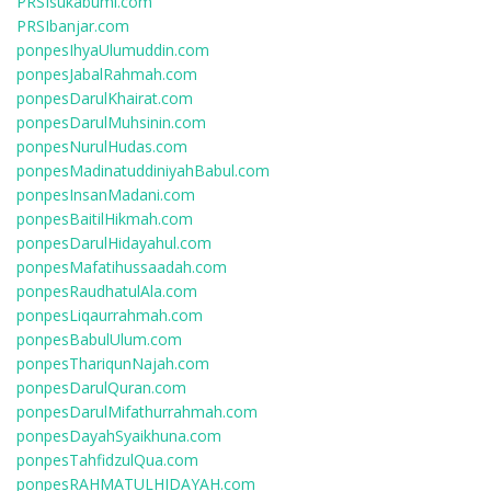
PRSIsukabumi.com
PRSIbanjar.com
ponpesIhyaUlumuddin.com
ponpesJabalRahmah.com
ponpesDarulKhairat.com
ponpesDarulMuhsinin.com
ponpesNurulHudas.com
ponpesMadinatuddiniyahBabul.com
ponpesInsanMadani.com
ponpesBaitilHikmah.com
ponpesDarulHidayahul.com
ponpesMafatihussaadah.com
ponpesRaudhatulAla.com
ponpesLiqaurrahmah.com
ponpesBabulUlum.com
ponpesThariqunNajah.com
ponpesDarulQuran.com
ponpesDarulMifathurrahmah.com
ponpesDayahSyaikhuna.com
ponpesTahfidzulQua.com
ponpesRAHMATULHIDAYAH.com