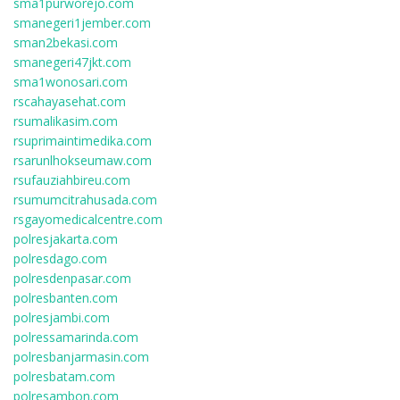
sma1purworejo.com
smanegeri1jember.com
sman2bekasi.com
smanegeri47jkt.com
sma1wonosari.com
rscahayasehat.com
rsumalikasim.com
rsuprimaintimedika.com
rsarunlhokseumaw.com
rsufauziahbireu.com
rsumumcitrahusada.com
rsgayomedicalcentre.com
polresjakarta.com
polresdago.com
polresdenpasar.com
polresbanten.com
polresjambi.com
polressamarinda.com
polresbanjarmasin.com
polresbatam.com
polresambon.com