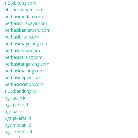
PBSIbitung.com
pbsipekanbaru.com
perbasimedan.com
perbasisurabaya.com
perbasibanjarbaru.com
perbasiblitar.com
perbasimagelang.com
perbasijambi.com
perbasiserang.com
perbasitangerang.com
perbasimalang.com
perbasidepok.com
perbasicirebon.com
PGSIbandung.id
pgsiaceh.id
pgsijambi.id
pgsibali.id
pgsijakarta.id
pgsimedan.id
pgsilombok.id