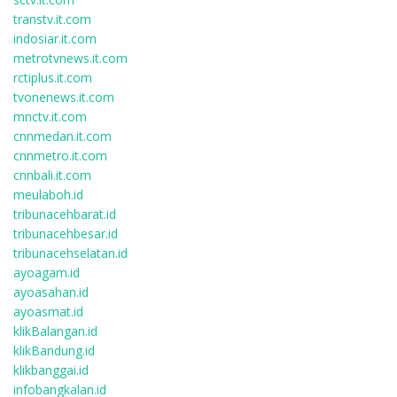
transtv.it.com
indosiar.it.com
metrotvnews.it.com
rctiplus.it.com
tvonenews.it.com
mnctv.it.com
cnnmedan.it.com
cnnmetro.it.com
cnnbali.it.com
meulaboh.id
tribunacehbarat.id
tribunacehbesar.id
tribunacehselatan.id
ayoagam.id
ayoasahan.id
ayoasmat.id
klikBalangan.id
klikBandung.id
klikbanggai.id
infobangkalan.id