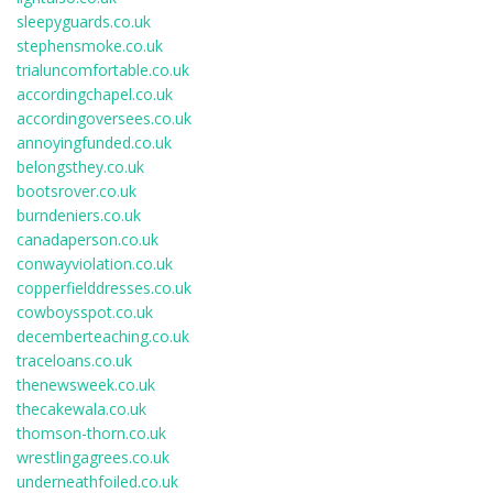
sleepyguards.co.uk
stephensmoke.co.uk
trialuncomfortable.co.uk
accordingchapel.co.uk
accordingoversees.co.uk
annoyingfunded.co.uk
belongsthey.co.uk
bootsrover.co.uk
burndeniers.co.uk
canadaperson.co.uk
conwayviolation.co.uk
copperfielddresses.co.uk
cowboysspot.co.uk
decemberteaching.co.uk
traceloans.co.uk
thenewsweek.co.uk
thecakewala.co.uk
thomson-thorn.co.uk
wrestlingagrees.co.uk
underneathfoiled.co.uk