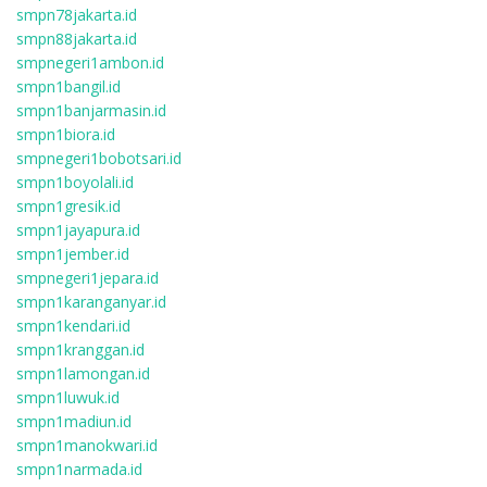
smpn78jakarta.id
smpn88jakarta.id
smpnegeri1ambon.id
smpn1bangil.id
smpn1banjarmasin.id
smpn1biora.id
smpnegeri1bobotsari.id
smpn1boyolali.id
smpn1gresik.id
smpn1jayapura.id
smpn1jember.id
smpnegeri1jepara.id
smpn1karanganyar.id
smpn1kendari.id
smpn1kranggan.id
smpn1lamongan.id
smpn1luwuk.id
smpn1madiun.id
smpn1manokwari.id
smpn1narmada.id