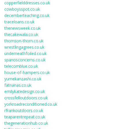
copperfielddresses.co.uk
cowboysspot.co.uk
decemberteaching.co.uk
traceloans.co.uk
thenewsweek.co.uk
thecakewala.co.uk
thomson-thorn.co.uk
wrestlingagrees.co.uk
underneathfoiled.co.uk
spanosconcerns.co.uk
telecomblue.co.uk
house-of-hampers.co.uk
yumekanzashi.co.uk
fatnanas.co.uk
emilykatedesign.co.uk
crossfelloutdoors.co.uk
yorkroadreconditioned.co.uk
rfrankoutdoors.co.uk
teaparentrepeat.co.uk
thegenerationhub.co.uk