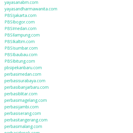
yayasanabm.com
yayasandharmawanita.com
PBSIjakarta.com
PBSIbogor.com
PBSImedan.com
PBSIlampung.com
PBSIkaltim.com
PBSIsumbar.com
PBSIbaubau.com
PBSIbitung.com
pbsipekanbaru.com
perbasimedan.com
perbasisurabaya.com
perbasibanjarbaru.com
perbasiblitar.com
perbasimagelang.com
perbasijambi.com
perbasiserang.com
perbasitangerang.com
perbasimalang.com
perbasidepok.com