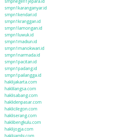
smpnegeri1jepara.id
smpn1karanganyar.id
smpn1kendari.id
smpn1kranggan.id
smpn1lamongan.id
smpn1luwuk.id
smpn1madiun.id
smpn1manokwari.id
smpn1narmada.id
smpn1pacitan.id
smpn1padang.id
smpn1pailangga.id
haklijakarta.com
haklilangsa.com
haklisabang.com
haklidenpasar.com
haklicilegon.com
hakliserang.com
haklibengkulu.com
haklijogja.com
haklijambi.com