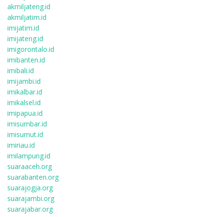
akmiljateng.id
akmiljatim.id
imijatim.id
imijateng.id
imigorontalo.id
imibanten.id
imibali.id
imijambi.id
imikalbar.id
imikalsel.id
imipapua.id
imisumbar.id
imisumut.id
imiriau.id
imilampung.id
suaraaceh.org
suarabanten.org
suarajogja.org
suarajambi.org
suarajabar.org