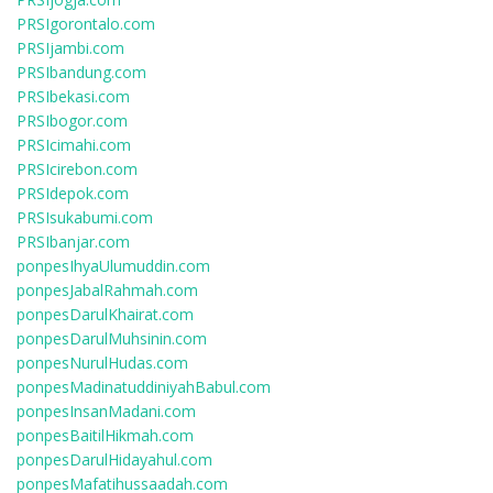
PRSIgorontalo.com
PRSIjambi.com
PRSIbandung.com
PRSIbekasi.com
PRSIbogor.com
PRSIcimahi.com
PRSIcirebon.com
PRSIdepok.com
PRSIsukabumi.com
PRSIbanjar.com
ponpesIhyaUlumuddin.com
ponpesJabalRahmah.com
ponpesDarulKhairat.com
ponpesDarulMuhsinin.com
ponpesNurulHudas.com
ponpesMadinatuddiniyahBabul.com
ponpesInsanMadani.com
ponpesBaitilHikmah.com
ponpesDarulHidayahul.com
ponpesMafatihussaadah.com