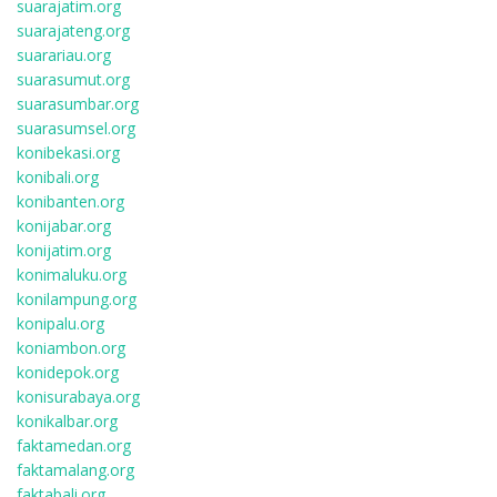
suarajatim.org
suarajateng.org
suarariau.org
suarasumut.org
suarasumbar.org
suarasumsel.org
konibekasi.org
konibali.org
konibanten.org
konijabar.org
konijatim.org
konimaluku.org
konilampung.org
konipalu.org
koniambon.org
konidepok.org
konisurabaya.org
konikalbar.org
faktamedan.org
faktamalang.org
faktabali.org