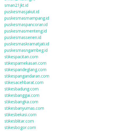
sman21jkt.id
puskesmasjakut.id
puskesmasmampang.id
puskesmaspancoran.id
puskesmasmenteng.id
puskesmassenen.id
puskesmaskramatjati.id
puskesmasngambeg.id
stikespacitan.com
stikespamekasan.com
stikespandeglang.com
stikespangandaran.com
stikesacehbarat.com
stikesbadung.com
stikesbanggai.com
stikesbangka.com
stikesbanyumas.com
stikesbekasi.com
stikesblitar.com
stikesbogor.com