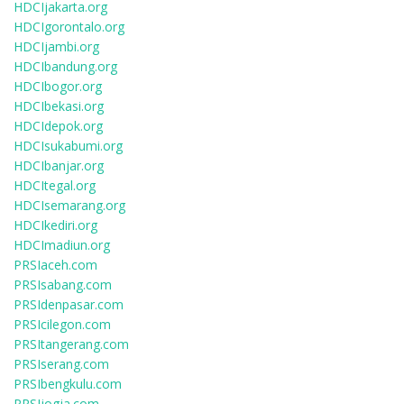
HDCIjakarta.org
HDCIgorontalo.org
HDCIjambi.org
HDCIbandung.org
HDCIbogor.org
HDCIbekasi.org
HDCIdepok.org
HDCIsukabumi.org
HDCIbanjar.org
HDCItegal.org
HDCIsemarang.org
HDCIkediri.org
HDCImadiun.org
PRSIaceh.com
PRSIsabang.com
PRSIdenpasar.com
PRSIcilegon.com
PRSItangerang.com
PRSIserang.com
PRSIbengkulu.com
PRSIjogja.com