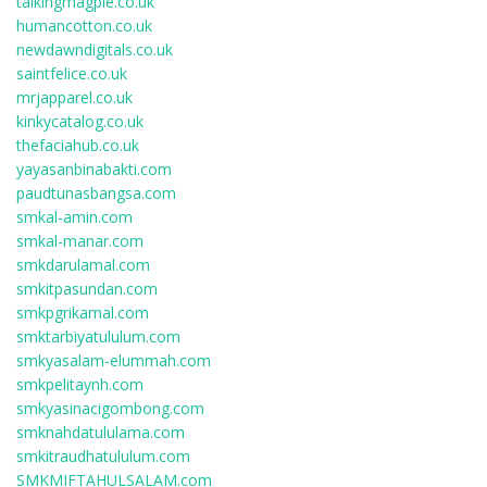
talkingmagpie.co.uk
humancotton.co.uk
newdawndigitals.co.uk
saintfelice.co.uk
mrjapparel.co.uk
kinkycatalog.co.uk
thefaciahub.co.uk
yayasanbinabakti.com
paudtunasbangsa.com
smkal-amin.com
smkal-manar.com
smkdarulamal.com
smkitpasundan.com
smkpgrikamal.com
smktarbiyatululum.com
smkyasalam-elummah.com
smkpelitaynh.com
smkyasinacigombong.com
smknahdatululama.com
smkitraudhatululum.com
SMKMIFTAHULSALAM.com