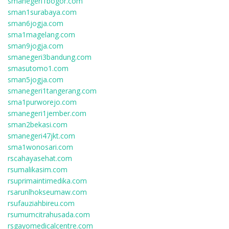
smanegeri1bogor.com
sman1surabaya.com
sman6jogja.com
sma1magelang.com
sman9jogja.com
smanegeri3bandung.com
smasutomo1.com
sman5jogja.com
smanegeri1tangerang.com
sma1purworejo.com
smanegeri1jember.com
sman2bekasi.com
smanegeri47jkt.com
sma1wonosari.com
rscahayasehat.com
rsumalikasim.com
rsuprimaintimedika.com
rsarunlhokseumaw.com
rsufauziahbireu.com
rsumumcitrahusada.com
rsgayomedicalcentre.com