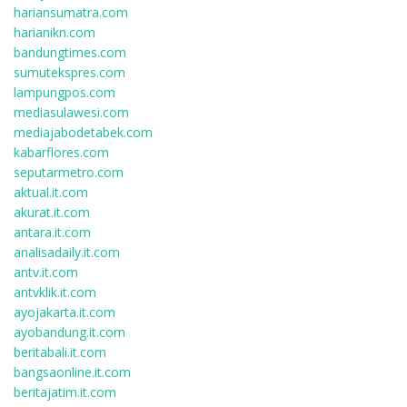
hariansumatra.com
harianikn.com
bandungtimes.com
sumutekspres.com
lampungpos.com
mediasulawesi.com
mediajabodetabek.com
kabarflores.com
seputarmetro.com
aktual.it.com
akurat.it.com
antara.it.com
analisadaily.it.com
antv.it.com
antvklik.it.com
ayojakarta.it.com
ayobandung.it.com
beritabali.it.com
bangsaonline.it.com
beritajatim.it.com