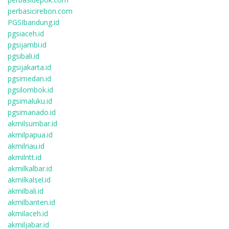
perbasicirebon.com
PGSIbandung.id
pgsiaceh.id
pgsijambi.id
pgsibali.id
pgsijakarta.id
pgsimedan.id
pgsilombok.id
pgsimaluku.id
pgsimanado.id
akmilsumbar.id
akmilpapua.id
akmilriau.id
akmilntt.id
akmilkalbar.id
akmilkalsel.id
akmilbali.id
akmilbanten.id
akmilaceh.id
akmiljabar.id