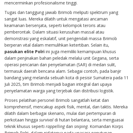
mencerminkan profesionalisme tinggi.
Tugas dan tanggung jawab Brimob meliputi spektrum yang
sangat luas. Mereka dilatih untuk mengatasi ancaman
keamanan bersenjata, seperti kelompok teroris atau
pemberontak. Dalam situasi kerusuhan massal atau
demonstrasi yang eskalatif, unit pengendali massa Brimob
berperan vital dalam memulihkan ketertiban. Selain itu,
pasukan elite Polri
ini juga memiliki kemampuan khusus
dalam penjinakan bahan peledak melalui unit Gegana, serta
operasi pencarian dan penyelamatan (SAR) di medan sulit,
termasuk daerah bencana alam. Sebagai contoh, pada banjir
bandang yang melanda sebuah kota di pesisir Sumatera pada 11
Juli 2025, tim Brimob menjadi bagian integral dari upaya
penyelamatan warga yang terjebak dan distribusi logistik.
Proses pelatihan personel Brimob sangatlah ketat dan
komprehensif, mencakup aspek fisik, mental, dan taktis. Mereka
dilatih dalam berbagai skenario, mulai dari pertempuran di
perkotaan hingga
survival
di hutan belantara, serta menguasai
teknik khusus seperti
rappelling
dan
sniping
. Komandan Korps
Brimob Polri, dalam pidatonya pada upacara penutupan