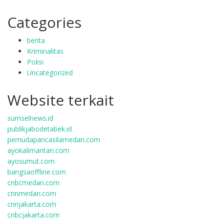
Categories
berita
Kriminalitas
Polisi
Uncategorized
Website terkait
sumselnews.id
publikjabodetabek.id
pemudapancasilamedan.com
ayokalimantan.com
ayosumut.com
bangsaoffline.com
cnbcmedan.com
cnnmedan.com
cnnjakarta.com
cnbcjakarta.com