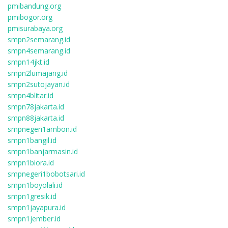
pmibandung.org
pmibogor.org
pmisurabaya.org
smpn2semarang.id
smpn4semarang.id
smpn14jkt.id
smpn2lumajang.id
smpn2sutojayan.id
smpn4blitar.id
smpn78jakarta.id
smpn88jakarta.id
smpnegeri1ambon.id
smpn1bangil.id
smpn1banjarmasin.id
smpn1biora.id
smpnegeri1bobotsari.id
smpn1boyolali.id
smpn1gresik.id
smpn1jayapura.id
smpn1jember.id