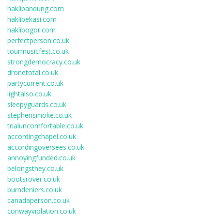
haklibandung.com
haklibekasi.com
haklibogor.com
perfectperson.co.uk
tourmusicfest.co.uk
strongdemocracy.co.uk
dronetotal.co.uk
partycurrent.co.uk
lightalso.co.uk
sleepyguards.co.uk
stephensmoke.co.uk
trialuncomfortable.co.uk
accordingchapel.co.uk
accordingoversees.co.uk
annoyingfunded.co.uk
belongsthey.co.uk
bootsrover.co.uk
burndeniers.co.uk
canadaperson.co.uk
conwayviolation.co.uk