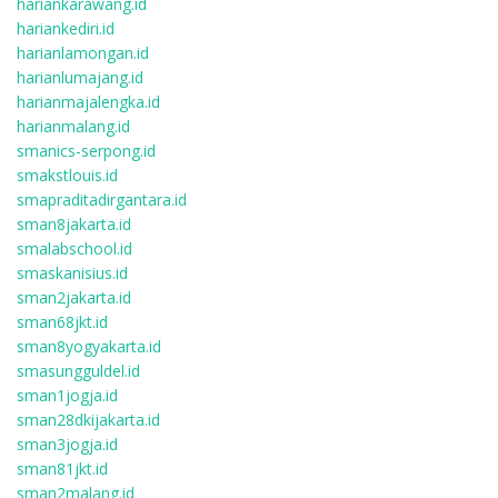
hariankarawang.id
hariankediri.id
harianlamongan.id
harianlumajang.id
harianmajalengka.id
harianmalang.id
smanics-serpong.id
smakstlouis.id
smapraditadirgantara.id
sman8jakarta.id
smalabschool.id
smaskanisius.id
sman2jakarta.id
sman68jkt.id
sman8yogyakarta.id
smasungguldel.id
sman1jogja.id
sman28dkijakarta.id
sman3jogja.id
sman81jkt.id
sman2malang.id