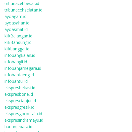
tribunacehbesar.id
tribunacehselatan.id
ayoagam.id
ayoasahan.id
ayoasmat.id
klikBalangan.id
klikBandung.id
klikbanggai.id
infobangkalan.id
infobangli.id
infobanjarnegara.id
infobantaeng.id
infobantul.id
ekspresbekasi.id
ekspresbone.id
eksprescianjur.id
ekspresgresik.id
ekspresgorontalo.id
ekspresindramayu.id
harianjepara.id