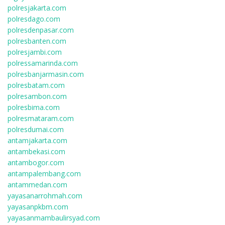
polresjakarta.com
polresdago.com
polresdenpasar.com
polresbanten.com
polresjambi.com
polressamarinda.com
polresbanjarmasin.com
polresbatam.com
polresambon.com
polresbima.com
polresmataram.com
polresdumai.com
antamjakarta.com
antambekasi.com
antambogor.com
antampalembang.com
antammedan.com
yayasanarrohmah.com
yayasanpkbm.com
yayasanmambaulirsyad.com