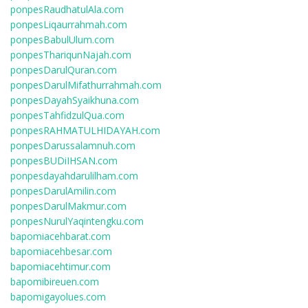
ponpesRaudhatulAla.com
ponpesLiqaurrahmah.com
ponpesBabulUlum.com
ponpesThariqunNajah.com
ponpesDarulQuran.com
ponpesDarulMifathurrahmah.com
ponpesDayahSyaikhuna.com
ponpesTahfidzulQua.com
ponpesRAHMATULHIDAYAH.com
ponpesDarussalamnuh.com
ponpesBUDiIHSAN.com
ponpesdayahdarulilham.com
ponpesDarulAmilin.com
ponpesDarulMakmur.com
ponpesNurulYaqintengku.com
bapomiacehbarat.com
bapomiacehbesar.com
bapomiacehtimur.com
bapomibireuen.com
bapomigayolues.com