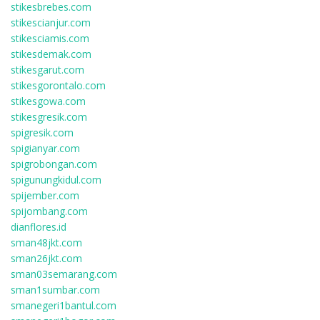
stikesbrebes.com
stikescianjur.com
stikesciamis.com
stikesdemak.com
stikesgarut.com
stikesgorontalo.com
stikesgowa.com
stikesgresik.com
spigresik.com
spigianyar.com
spigrobongan.com
spigunungkidul.com
spijember.com
spijombang.com
dianflores.id
sman48jkt.com
sman26jkt.com
sman03semarang.com
sman1sumbar.com
smanegeri1bantul.com