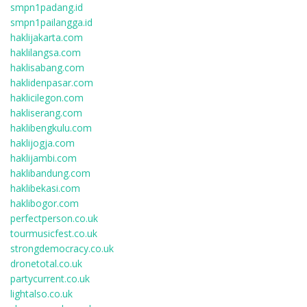
smpn1padang.id
smpn1pailangga.id
haklijakarta.com
haklilangsa.com
haklisabang.com
haklidenpasar.com
haklicilegon.com
hakliserang.com
haklibengkulu.com
haklijogja.com
haklijambi.com
haklibandung.com
haklibekasi.com
haklibogor.com
perfectperson.co.uk
tourmusicfest.co.uk
strongdemocracy.co.uk
dronetotal.co.uk
partycurrent.co.uk
lightalso.co.uk