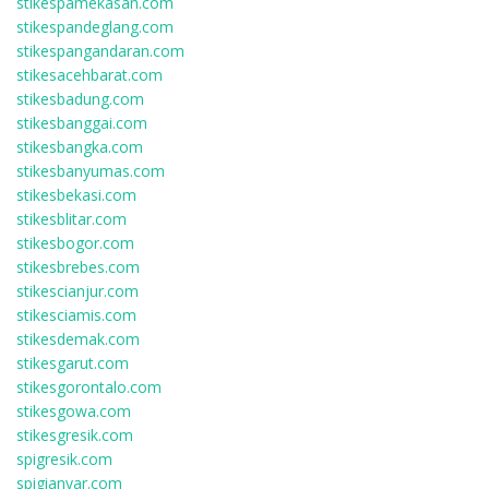
stikespamekasan.com
stikespandeglang.com
stikespangandaran.com
stikesacehbarat.com
stikesbadung.com
stikesbanggai.com
stikesbangka.com
stikesbanyumas.com
stikesbekasi.com
stikesblitar.com
stikesbogor.com
stikesbrebes.com
stikescianjur.com
stikesciamis.com
stikesdemak.com
stikesgarut.com
stikesgorontalo.com
stikesgowa.com
stikesgresik.com
spigresik.com
spigianyar.com