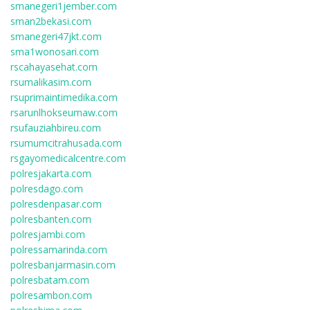
smanegeri1jember.com
sman2bekasi.com
smanegeri47jkt.com
sma1wonosari.com
rscahayasehat.com
rsumalikasim.com
rsuprimaintimedika.com
rsarunlhokseumaw.com
rsufauziahbireu.com
rsumumcitrahusada.com
rsgayomedicalcentre.com
polresjakarta.com
polresdago.com
polresdenpasar.com
polresbanten.com
polresjambi.com
polressamarinda.com
polresbanjarmasin.com
polresbatam.com
polresambon.com