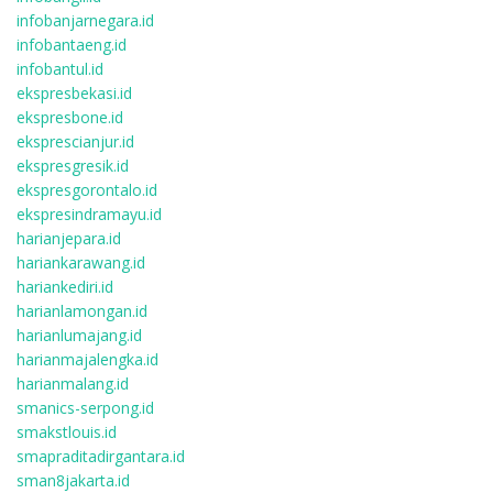
infobanjarnegara.id
infobantaeng.id
infobantul.id
ekspresbekasi.id
ekspresbone.id
eksprescianjur.id
ekspresgresik.id
ekspresgorontalo.id
ekspresindramayu.id
harianjepara.id
hariankarawang.id
hariankediri.id
harianlamongan.id
harianlumajang.id
harianmajalengka.id
harianmalang.id
smanics-serpong.id
smakstlouis.id
smapraditadirgantara.id
sman8jakarta.id