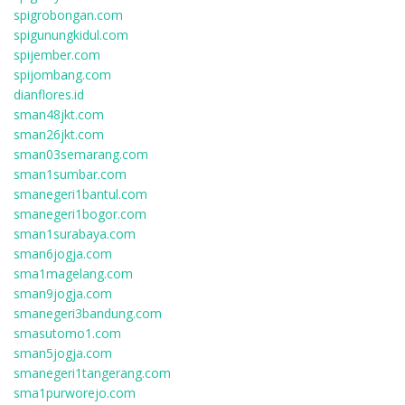
spigrobongan.com
spigunungkidul.com
spijember.com
spijombang.com
dianflores.id
sman48jkt.com
sman26jkt.com
sman03semarang.com
sman1sumbar.com
smanegeri1bantul.com
smanegeri1bogor.com
sman1surabaya.com
sman6jogja.com
sma1magelang.com
sman9jogja.com
smanegeri3bandung.com
smasutomo1.com
sman5jogja.com
smanegeri1tangerang.com
sma1purworejo.com