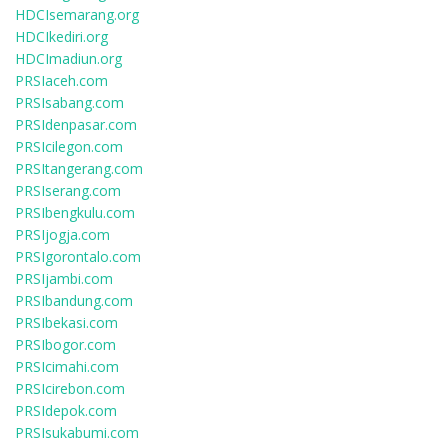
HDCIsemarang.org
HDCIkediri.org
HDCImadiun.org
PRSIaceh.com
PRSIsabang.com
PRSIdenpasar.com
PRSIcilegon.com
PRSItangerang.com
PRSIserang.com
PRSIbengkulu.com
PRSIjogja.com
PRSIgorontalo.com
PRSIjambi.com
PRSIbandung.com
PRSIbekasi.com
PRSIbogor.com
PRSIcimahi.com
PRSIcirebon.com
PRSIdepok.com
PRSIsukabumi.com