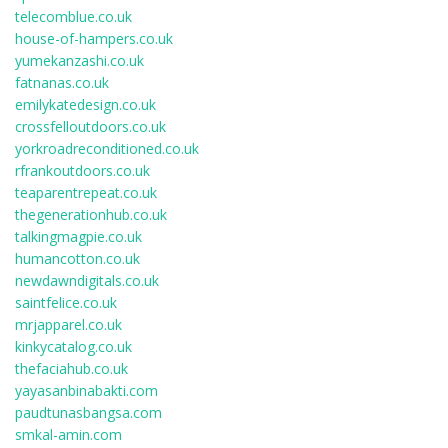
telecomblue.co.uk
house-of-hampers.co.uk
yumekanzashi.co.uk
fatnanas.co.uk
emilykatedesign.co.uk
crossfelloutdoors.co.uk
yorkroadreconditioned.co.uk
rfrankoutdoors.co.uk
teaparentrepeat.co.uk
thegenerationhub.co.uk
talkingmagpie.co.uk
humancotton.co.uk
newdawndigitals.co.uk
saintfelice.co.uk
mrjapparel.co.uk
kinkycatalog.co.uk
thefaciahub.co.uk
yayasanbinabakti.com
paudtunasbangsa.com
smkal-amin.com