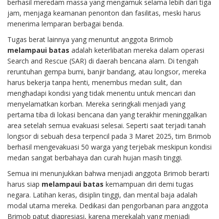
berhasil meredam massa yang mengamuk selama lebih dari tiga
jam, menjaga keamanan penonton dan fasilitas, meski harus
menerima lemparan berbagai benda.
Tugas berat lainnya yang menuntut anggota Brimob
melampaui batas
adalah keterlibatan mereka dalam operasi
Search and Rescue (SAR) di daerah bencana alam. Di tengah
reruntuhan gempa bumi, banjir bandang, atau longsor, mereka
harus bekerja tanpa henti, menembus medan sulit, dan
menghadapi kondisi yang tidak menentu untuk mencari dan
menyelamatkan korban. Mereka seringkali menjadi yang
pertama tiba di lokasi bencana dan yang terakhir meninggalkan
area setelah semua evakuasi selesai. Seperti saat terjadi tanah
longsor di sebuah desa terpencil pada 3 Maret 2025, tim Brimob
berhasil mengevakuasi 50 warga yang terjebak meskipun kondisi
medan sangat berbahaya dan curah hujan masih tinggi.
Semua ini menunjukkan bahwa menjadi anggota Brimob berarti
harus siap
melampaui batas
kemampuan diri demi tugas
negara. Latihan keras, disiplin tinggi, dan mental baja adalah
modal utama mereka. Dedikasi dan pengorbanan para anggota
Brimob patut diapresiasi, karena merekalah yang menjadi