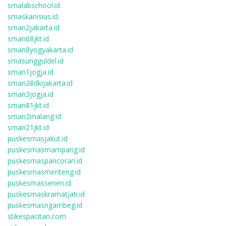
smalabschool.id
smaskanisius.id
sman2jakarta.id
sman68jkt.id
sman8yogyakarta.id
smasungguldel.id
sman1jogja.id
sman28dkijakarta.id
sman3jogja.id
sman81jkt.id
sman2malang.id
sman21jkt.id
puskesmasjakut.id
puskesmasmampang.id
puskesmaspancoran.id
puskesmasmenteng.id
puskesmassenen.id
puskesmaskramatjati.id
puskesmasngambeg.id
stikespacitan.com