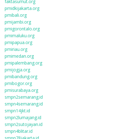
faktasumut.org
pmidkijakarta.org
pmibali.org
pmijambi.org
pmigorontalo.org
pmimaluku.org
pmipapua.org
pmiriau.org
pmimedan.org
pmipalembang.org
pmijogja.org
pmibandung.org
pmibogor.org
pmisurabaya.org
smpn2semarang.id
smpn4semarang.id
smpn14jkt.id
smpn2lumajang.id
smpn2sutojayan.id
smpn4blitar.id
smpn78jakarta.id