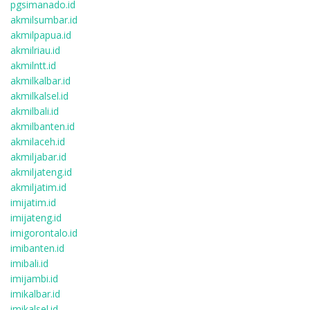
pgsimanado.id
akmilsumbar.id
akmilpapua.id
akmilriau.id
akmilntt.id
akmilkalbar.id
akmilkalsel.id
akmilbali.id
akmilbanten.id
akmilaceh.id
akmiljabar.id
akmiljateng.id
akmiljatim.id
imijatim.id
imijateng.id
imigorontalo.id
imibanten.id
imibali.id
imijambi.id
imikalbar.id
imikalsel.id