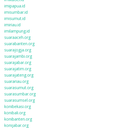
imipapua.id
imisumbar.id
imisumut.id
imiriau.id
imilampung.id
suaraaceh.org
suarabanten.org
suarajogja.org
suarajambi.org
suarajabar.org
suarajatim.org
suarajateng.org
suarariau.org
suarasumut.org
suarasumbar.org
suarasumsel.org
konibekasi.org
konibali.org
konibanten.org
konijabar.org