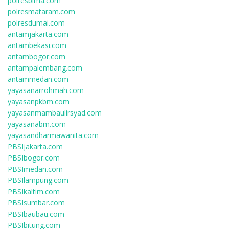
polresbima.com
polresmataram.com
polresdumai.com
antamjakarta.com
antambekasi.com
antambogor.com
antampalembang.com
antammedan.com
yayasanarrohmah.com
yayasanpkbm.com
yayasanmambaulirsyad.com
yayasanabm.com
yayasandharmawanita.com
PBSIjakarta.com
PBSIbogor.com
PBSImedan.com
PBSIlampung.com
PBSIkaltim.com
PBSIsumbar.com
PBSIbaubau.com
PBSIbitung.com