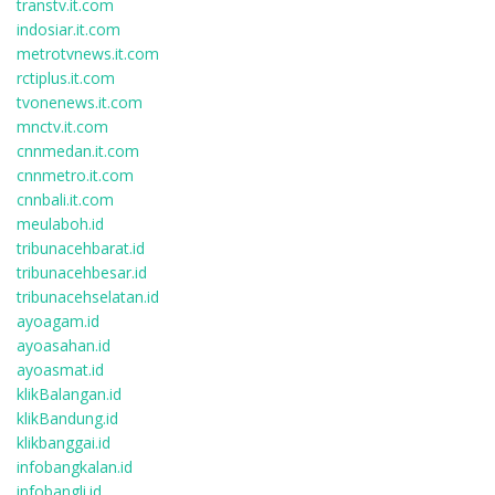
transtv.it.com
indosiar.it.com
metrotvnews.it.com
rctiplus.it.com
tvonenews.it.com
mnctv.it.com
cnnmedan.it.com
cnnmetro.it.com
cnnbali.it.com
meulaboh.id
tribunacehbarat.id
tribunacehbesar.id
tribunacehselatan.id
ayoagam.id
ayoasahan.id
ayoasmat.id
klikBalangan.id
klikBandung.id
klikbanggai.id
infobangkalan.id
infobangli.id