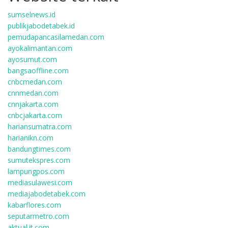
sumselnews.id
publikjabodetabek.id
pemudapancasilamedan.com
ayokalimantan.com
ayosumut.com
bangsaoffline.com
cnbcmedan.com
cnnmedan.com
cnnjakarta.com
cnbcjakarta.com
hariansumatra.com
harianikn.com
bandungtimes.com
sumutekspres.com
lampungpos.com
mediasulawesi.com
mediajabodetabek.com
kabarflores.com
seputarmetro.com
aktual.it.com