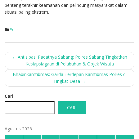
benteng terakhir keamanan dan pelindung masyarakat dalam
situasi paling ekstrem.
Polisi
Post
←
Antisipasi Padatnya Sabang: Polres Sabang Tingkatkan
Kesiapsiagaan di Pelabuhan & Objek Wisata
navigation
Bhabinkamtibmas: Garda Terdepan Kamtibmas Polres di
Tingkat Desa
→
Cari
CARI
Agustus 2026