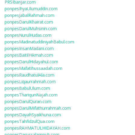
PRSIbanjar.com
ponpesIhyaUlumuddin.com
ponpesJabalRahmah.com
ponpesDarulKhairat.com
ponpesDarulMuhsinin.com
ponpesNurulHudas.com
ponpesMadinatuddiniyahBabul.com
ponpesInsanMadani.com
ponpesBaitilHikmah.com
ponpesDarulHidayahul.com
ponpesMafatihussaadah.com
ponpesRaudhatulAla.com
ponpesLiqaurrahmah.com
ponpesBabulUlum.com
ponpesThariqunNajah.com
ponpesDarulQuran.com
ponpesDarulMifathurrahmah.com
ponpesDayahSyaikhuna.com
ponpesTahfidzulQua.com
ponpesRAHMATULHIDAYAH.com
ponpesDarussalamnuh.com