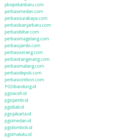
pbsipekanbaru.com
perbasimedan.com
perbasisurabaya.com
perbasibanjarbaru.com
perbasiblitar.com
perbasimagelang.com
perbasijambi.com
perbasiserang.com
perbasitangerang.com
perbasimalang.com
perbasidepok.com
perbasicirebon.com
PGSIbandung.id
pgsiaceh.id
pgsijambi.id
pgsibali.id
pgsijakarta.id
pgsimedan.id
pgsilombok.id
pgsimaluku.id