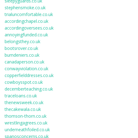
sleepyguards.co.uk
stephensmoke.co.uk
trialuncomfortable.co.uk
accordingchapel.co.uk
accordingoversees.co.uk
annoyingfunded.co.uk
belongsthey.co.uk
bootsrover.co.uk
burndeniers.co.uk
canadaperson.co.uk
conwayviolation.co.uk
copperfielddresses.co.uk
cowboysspot.co.uk
decemberteaching.co.uk
traceloans.co.uk
thenewsweek.co.uk
thecakewala.co.uk
thomson-thorn.co.uk
wrestlingagrees.co.uk
underneathfoiled.co.uk
spanosconcerns.co.uk