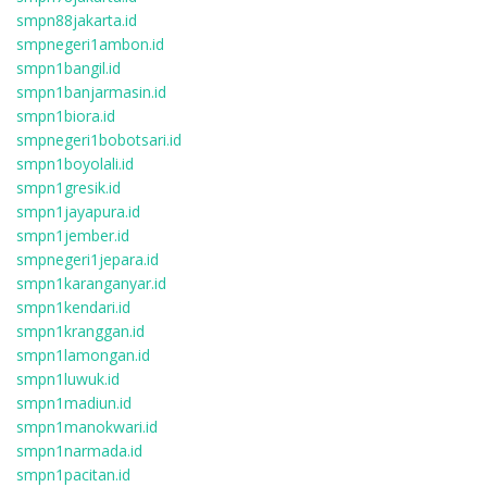
smpn88jakarta.id
smpnegeri1ambon.id
smpn1bangil.id
smpn1banjarmasin.id
smpn1biora.id
smpnegeri1bobotsari.id
smpn1boyolali.id
smpn1gresik.id
smpn1jayapura.id
smpn1jember.id
smpnegeri1jepara.id
smpn1karanganyar.id
smpn1kendari.id
smpn1kranggan.id
smpn1lamongan.id
smpn1luwuk.id
smpn1madiun.id
smpn1manokwari.id
smpn1narmada.id
smpn1pacitan.id